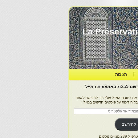
La Préservation, la Diff
תגובות
שם לבלוג באמצעות המייל
 את כתובת המייל שלך כדי להירשם לאתר
בל הודעות על פוסטים חדשים במייל.
בת
ר
טרוני
להירשם
 239 מנויים נוספים