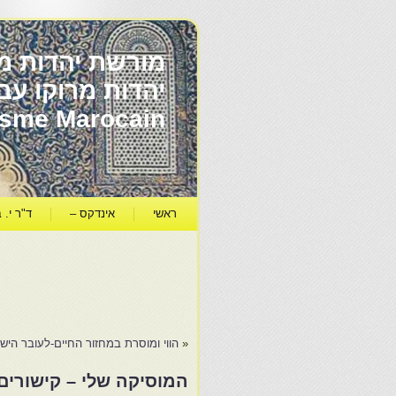
מורשת יהדות מר
ïsme Marocain
ראשי
אינדקס –
ד"ר י. ב
«
הווי ומוסרת במחזור החיים-לעובר היש
המוסיקה שלי – קישורים