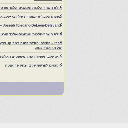
אילת השחר-הלכות ומנהגים-אלעד פורטל
משנתו הקבלית–מוסרית של רבי יעקב איפ
rs – Joseph Toledano-DeLeon-Delevante.
אילת השחר-הלכות ומנהגים-אלעד פורטל
של מר אשר כנפו.
והיה עקב תשמעון את המשפטים האלה-ה
ליקוטים לפרשת עקב יצחק פריאנטה