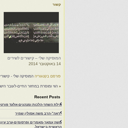
קשור
המוסיקה שלי – קישורים לשירים
ה
14 באוקטובר 2014
5
פורסם בקטגוריה
המוסיקה שלי - קישורי
«
הווי ומוסרת במחזור החיים-לעובר היש
Recent Posts
אילת השחר-הלכות ומנהגים-אלעד פורטל-
"ראה"-הרב משה אסולין שמיר
משה עמאר-מאמרים ופרסומים-ערב עיון ב
הראשית בישראל.