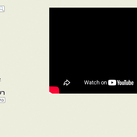
י
רש
רשי
הנו
באת