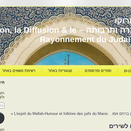
וקו
יהדות מרוקו עברה ותרבותה – usion & le
Rayonnement du Juda
ן-נון
ספרים ופרסומים
קטגוריות באתר
רשימת נושאים באתר
היר
הזן
ולק
כתו
דוא
אלק
ן ברחם אמו.
L'esprit du Mellah-Humour et folklore des juifs du Maroc
»
 לשירים
הצטרפו ל