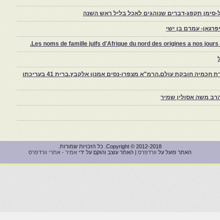
-סימן תקפג-דברים שנוהגים לאכל בליל ראש השנה
רגאן- עמרם בן ישי
Les noms de famille juifs d'Afrique du nord des origines a nos jou
צפרו – קהילה יהודית קטנה במרוקו, ויצירת חכמיה חובקת עולם.הרמ"א מצפרו-נסים אמנון אלקבץ.ברית 41 בעריכתו
רב משה אסולין שמיר
Copyright © 2012-2018. כל הזכויות שמורות.
האתר פועל על
וורדפרס
| האתר עוצב והוקם על ידי
אמיר - אתרי וורדפרס