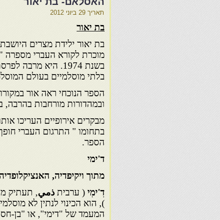
האסלאם- בת יאור
תאריך
29 ביוני 2012
בת יאור
בת יאור ילידת מצרים היושבת 
מוכרת לקורא העברי מספרה " 
בשנת 1974. היא מרבה
בלתי מוסלמיים בעולם המוסלמ
ובמהדורות מורחבות בהרבה, באנגל
מבקרים אירופיים העריכו אותו כ
בתחומו " התרגום העברי חופף
הספר.
ד'ימי
מתוך ויקיפדיה, האנציקלופדי
דִ'ימִי
( ערבית
ذمي
, תעתיק מד
), הוא הכינוי לנתין לא מוסל
המעמד של "דימי", או "בן-חסות