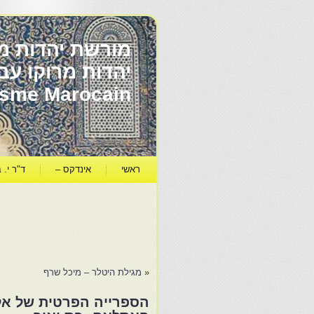
מורשת יהדות מר
ïsme Marocain
ראשי
אינדקס –
ד"ר י. ב
«
מגילת היטלר – מיכל שרף
הספרייה הפרטית של אלי 