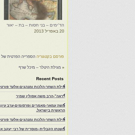
הד'ימים – בני חסות – בת – יאור
20 באפריל 2013
פורסם בקטגוריה
הספרייה הפרטית של אל
«
מגילת היטלר – מיכל שרף
Recent Posts
אילת השחר-הלכות ומנהגים-אלעד פורטל-
"ראה"-הרב משה אסולין שמיר
משה עמאר-מאמרים ופרסומים-ערב עיון ב
הראשית בישראל.
אילת השחר-הלכות ומנהגים-אלעד פורטל
משנתו הקבלית–מוסרית של רבי יעקב איפ