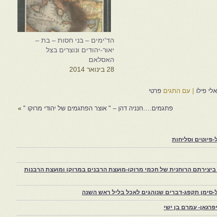
הד'ימים – בני חסות – בת –
יאור-יהודים ונוצרים בצל
האסלאם
28 בינואר 2014
י פילו
|
עם התגים
פרטי
פתגמים….חנניה דהן – " אוצר הפתגמים של יהודי מרוקו "
»
פיוטים וסליחות
יצירתם הרוחנית של חכמי מרוקו-מועצת הרבנים במרוקו ומועצת הרבנות
-סימן תקפג-דברים שנוהגים לאכל בליל ראש השנה
רגאן- עמרם בן ישי