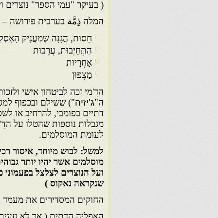
( בעיקר "עמי הספר" נוצרים וי
המלה ذِمَّة בערבית פירושה –
חָסוּת, הֲגָנָה שֶמַעֲנִיק הָאִסְל
הִתְחַיְבוּת, עֲרֵבוּת
אַחֲרָיוּת
מַצְפּוּן
הדִ'מי זכה לביטחון אישי ולזכ
ה"
ג'יזיה
") ששילם ובכפוף למג
דתיים בפומבי, להרחיב או לש
מגבלות נוספות שהטלו על הדִ'
לעומת המוסלמים.
למשל: לבוש מיוחד, איסור רכי
מוסלמים אשר יהיו יותר גבוהי
ועל הנוצרים לצלצל בפעמוני כ
שנקראה נאקוס )
החוקים המסדירים את מעמד ב
האפליה הדתית ( אך לא גזעית