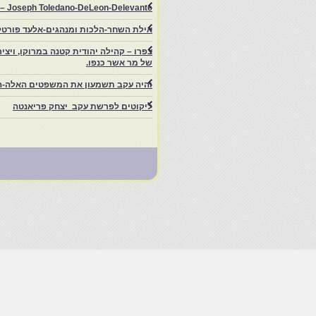
rs – Joseph Toledano-DeLeon-Delevante.
אילת השחר-הלכות ומנהגים-אלעד פורטל
של מר אשר כנפו.
והיה עקב תשמעון את המשפטים האלה-ה
ליקוטים לפרשת עקב יצחק פריאנטה