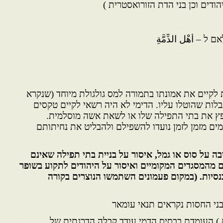
הודים וכן בני הדת הזורואסטרית )
ַאם ל – أَهْل الذِّمَّةِ
ות לקיים את אמונתו בתמורה למס גולגולת מיוחד (שנקרא
בלות שהוטלו עליו. הדימי לא היה רשאי לקיים טקסים
פץ את בתי התפילה שלו או לשאת אשה מוסלמית.
מים מזמן לזמן נועדו להשפילם ולהבליט את נחיתותם
בה על סוס או גמל, איסור על בניית בתי תפילה שאינם
ם מהמסגדים המקומיים ואיסור על היהודים לתקוע בשופר
נסיות. (במקום פעמונים השתמשו הנוצרים בקורה
ני החסות נקראים תנאי עומאר
 ) העומדת בבסיס הדמי עודד קבלה הדרגתית של