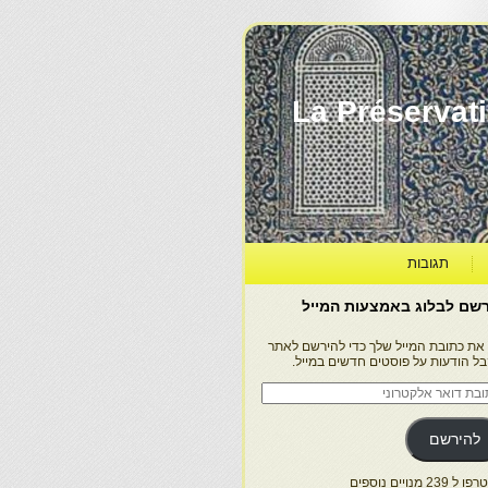
La Préservation, la Diff
תגובות
שם לבלוג באמצעות המייל
 את כתובת המייל שלך כדי להירשם לאתר
בל הודעות על פוסטים חדשים במייל.
בת
ר
טרוני
להירשם
 239 מנויים נוספים