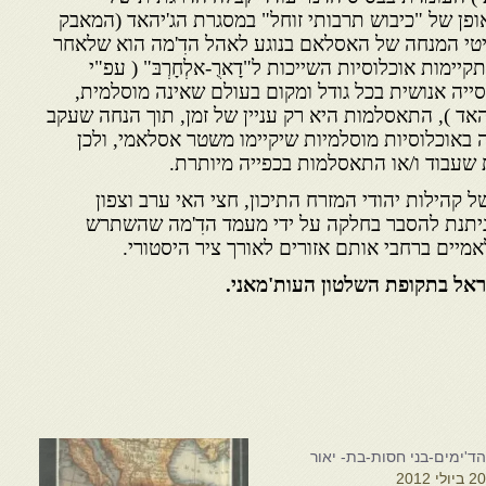
ופן של "כיבוש תרבותי זוחל" במסגרת הג'יהאד (המאבק
יטי המנחה של האסלאם בנוגע לאהל הדִ'מה הוא שלאחר
מות אוכלוסיות השייכות ל"דָ‏ארֻ-אלְחָ‏רְבּ‏" ( עפ"י
ייה אנושית בכל גודל ומקום בעולם שאינה מוסלמית,
אד ), התאסלמות היא רק עניין של זמן, תוך הנחה שעקב
ה באוכלוסיות מוסלמיות שיקיימו משטר אסלאמי, ולכן
עבוד ו/או התאסלמות בכפייה מיותרת.
ל קהילות יהודי המזרח התיכון, חצי האי ערב וצפון
ניתנת להסבר בחלקה על ידי מעמד הדִ'מה שהשתרש
מיים ברחבי אותם אזורים לאורך ציר היסטורי.
ראל בתקופת השלטון העות'מאני.
ד'ימים-בני חסות-בת- יאור
2 ביולי 2012