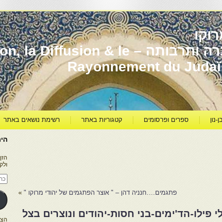
וקו
יהדות מרוקו עברה ותרבותה – usion & le
Rayonnement du Juda
ן-נון
ספרים ופרסומים
קטגוריות באתר
רשימת נושאים באתר
היר
הזן
ולק
כתו
דוא
אלק
פתגמים….חנניה דהן – " אוצר הפתגמים של יהודי מרוקו "
»
פילו-הד'ימים-בני חסות-יהודים ונוצרים בצל
הצטרפו ל