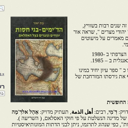
זה שנים רבות בשוויץ,
יהודי מצרים ", שראה אור
 לפרסם מאמרים על מיעוטים
י.
הספר הנוכחי ראה אור במקורו הצרפתי ב -1980
ית ב – 1985.
 " ספר עיון יחיד במינו
« מ
 את גירסתו המורחבת של
רש
רשי
הנו
ה החופשית
באת
ויק:
דִ'מִ‏‏י
, רבים:
أهل الذمة
, תעתיק מדויק:
אַ‏הְל אלדִ'מָ‏‏ה
מי של מדינה הנשלטת על פי חוקי האסלאם, ( השריעה ).
", כפי שנהוג לתרגמו, ניתן לבני הדתות המונותיאיסטיות