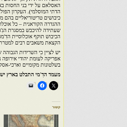
האסלאם על ידי בני החסות בא
הדתי המוסלמי). העקרון הפול
כיבושים טריטוריאליים בהם מתקיי
ההגדרה הקוראנית – כל אוכלוס
שעתידה להיכבש במסגרת הגִ'ה
הכיבוש תוקף אוכלוסיית הדִ'מ
הקצאת משאבים רבים למטרת ש
יש לציין כי השרידות הגבוהה ש
אפריקה לעומת יהודי אירופה 
בשלטונות מקומיים וארכי-אסלא
מעמד הדִ'מי התבלט בארץ יש
קשור
ה
0