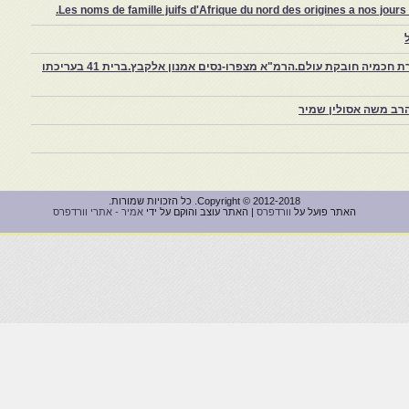
Les noms de famille juifs d'Afrique du nord des origines a nos jou
צפרו – קהילה יהודית קטנה במרוקו, ויצירת חכמיה חובקת עולם.הרמ"א מצפרו-נסים אמנון אלקבץ.ברית 41 בעריכתו
רב משה אסולין שמיר
Copyright © 2012-2018. כל הזכויות שמורות.
האתר פועל על
וורדפרס
| האתר עוצב והוקם על ידי
אמיר - אתרי וורדפרס