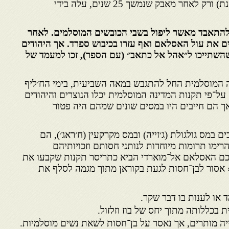
דהייה אל־כאהנה (דהייה הכוהנת) ורק לאחר מאבק שנמשך 25 שנים, עלה בידי
להתאבד מאשר ליפול בשבי הכובשים המוסלמים. לאחר
ים את עול האסלאם ואף עזרו בכיבוש ספרד. אך היהודים
שהשתייכו ל״אהל אל כתאב״ (עם הספר), זכו למעמד של
 המוסלמית החל להתגבש במאה השביעית, בימי הח׳ליף
 על־פי תקנות המדינה המוסלמית יכלו הנוצרים והיהודים
ך הם חייבים היו במסים שונים שמהם היה פטור
ם במס גולגולת (ג׳זייה) ובמס מקרקעין (ח׳ראג׳), הם
ימו תרומות מיוחדות לנותני חסותם וזכויותיהם
 חכם האסלאם אל־מוארדי הביא כתריסר תקנות שקבעו את
« אסור לבן־חסות לגעת בקוראן מתוך מגמה לסלף את
 או לענות בו דבר שקר.
 בכללותה מתוך יחס של בוז וזלזול.
דייה מותרים, אך נאסר על בן־חסות לשאת נשים מוסלמיות.