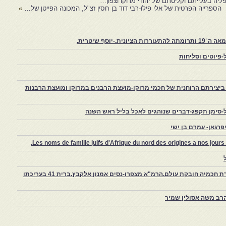
יה בעלייתם וקליטתם של יהודי מרוקו וצפון…
הספרייה הפרטית של אלי פילו-רבי דוד בן חסין זצ"ל, המכונה הפייטן של…
»
יוסף שיטרית.
פיוטים וסליחות
יצירתם הרוחנית של חכמי מרוקו-מועצת הרבנים במרוקו ומועצת הרבנות
-סימן תקפג-דברים שנוהגים לאכל בליל ראש השנה
רגאן- עמרם בן ישי
Les noms de famille juifs d'Afrique du nord des origines a nos jou
צפרו – קהילה יהודית קטנה במרוקו, ויצירת חכמיה חובקת עולם.הרמ"א מצפרו-נסים אמנון אלקבץ.ברית 41 בעריכתו
רב משה אסולין שמיר