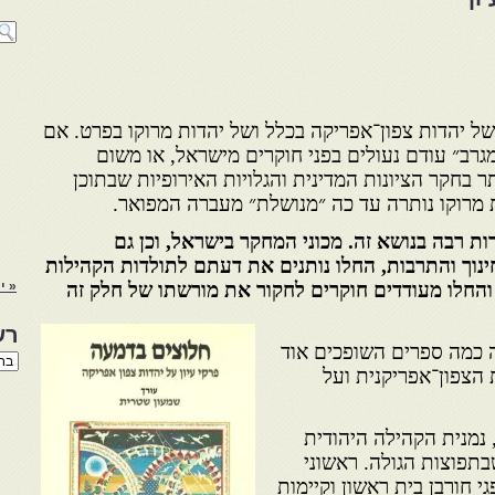
ל יהדות צפון־אפריקה בכלל ושל יהדות מרוקו בפרט. אם
גרב״ עודם נעולים בפני חוקרים מישראל, או משום
ר בחקר הציונות המדינית והגלויות האירופיות שבתוכן
מרוקו נותרה עד כה ״מנושלת״ מעברה המפואר.
ת רבה בנושא זה. מכוני המחקר בישראל, וכן גם
נוך והתרבות, החלו נותנים את דעתם לתולדות הקהי­לות
והחלו מעודדים חוקרים לחקור את מורשתו של חלק זה
« יו
רש
ה כמה ספרים השופכים אוד
רשי
 הצפון־אפריקנית ועל
הנו
באת
 נמנית הקהילה היהודית
תפוצות הגולה. ראשוני
י חורבן בית ראשון וקיימות