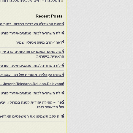
«
הסלקציה – חיים מלכא-הסלקציה וההפל
Recent Posts
תנועת ההשכלה העברית במרוקו בסוף המאה ה־19 ותרומתה להתעוררות הציונית.-
אילת השחר-הלכות ומנהגים-אלעד פורטל-
"ראה"-הרב משה אסולין שמיר
משה עמאר-מאמרים ופרסומים-ערב עיון ב
הראשית בישראל.
אילת השחר-הלכות ומנהגים-אלעד פורטל
משנתו הקבלית–מוסרית של רבי יעקב איפ
rs – Joseph Toledano-DeLeon-Delevante.
אילת השחר-הלכות ומנהגים-אלעד פורטל
של מר אשר כנפו.
והיה עקב תשמעון את המשפטים האלה-ה