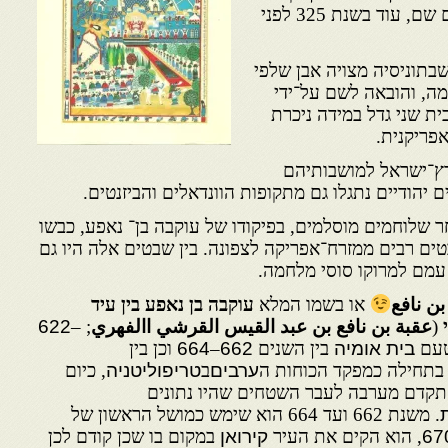
עדויות בדבר קיום חיים יהודיים שם, עוד בשנת 325 לפני
בתוניסיה מצויה אבן שלפי
ה, והובאה לשם על־ידי
ית שני גדל במידה ניכרת
פריקנית.
ארץ־ישראל למושבותיהם
 יהודיים נתגלו גם מתקופות הוונדאלים והביזנטים.
 שלוחמים מוסלמים, בפיקודו של עוקבה בן־ נאפע, כבשו
נת 684, נדדו שבטים רבים ממזרח־אפריקה לצפונה. בין שבטים אלה היו גם
 עמם למרוקו סוסי מלחמה.
بن نافع
או בשמו המלא
עוקבה בן נאפע בין עיד
(
عقبة بن نافع بن عبد القيس القرشي االفهري
;
–
‎622
עם
בית אומיה
בין השנים
662
–
664
וכן בין
 בתחילה כמפקד הכוחות ה
ערבים
ב
טריפוליטניה
, כיום
תקדם מערבה לעבר השטחים שהיו נתונים
. משנת 662 ועד 664 הוא שימש כמושל הראשון של
67
, הוא הקים את העיר
קירואן
במקום בו שכן קודם לכן