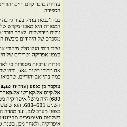
הספירה.
בבית־כנסת עתיק בעיר ג׳רבה ש
המסורת היא מאבני מקדש שלמ
גולים מירושלים. לאחר חורבן ב
מספרם של היהודים ביבשת הא
נציבי רומי הגלו חלק מיהודי 
בצפון אפריקה ושרידים של חיים
אגדות ערביות מספרות כי לאחר
את מרוקו בש
כמה בתי־אב יהודיים, שהביאו
עוקבה בן נאפע
(
ערבית
عقبة 
אל-קייס אל-קארשי אל-פאהרי
683
) היה מושל
איפריקיה
מט
השנים
681
–
683
. הוא שימש
בצפון-מערב
לוב
, ועד מהרה ה
בשליטת
האימפריה הביזנטית
איפריקיה, ולאחר מכן, בשנת
0