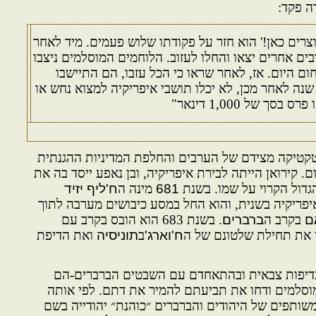
ה פקד:
 עוצרים כאן!' הוא חזר על פקודתו שלוש פעמים. מיד לאחר
בים אחרים יצאו והחלו לעזוב. הלוחמים המוסלמים ניצבו
ום היום. אז, לאחר שראו כי הכל עזבו, הם התיישבו
נה לאחר מכן, לא יכלו תושבי איפריקיה למצוא נחש או
 של 1,000 דינאר"
קטיקה מצידם של הערבים והחלפת המדיניות ההגנתית
 קירואן הייתה לבירת איפריקיה, ובן נאפע ייסד בה את
גדול הקרוי על שמו. בשנת
681
מינה ה
ח'ליף
יזיד
פריקיה בשנית, והוא החל במסע כיבושים מערבה לתוך
ם
בקרב ה
ברברים
. בשנת 683 הוא הובס בקרב עם
ן את תחילת שלטונם של ה
ח'וארג'
ב
תוניסיה
ואת הדיפת
 עדיפות צבאית ובהתאחדם עם השבטים הברברים-הם
וסלמים ודחו את תביעתם להמיר את דתם. לפי אותה
ותפים של היהודים והברברים ״כוהנת״ יהודייה בשם