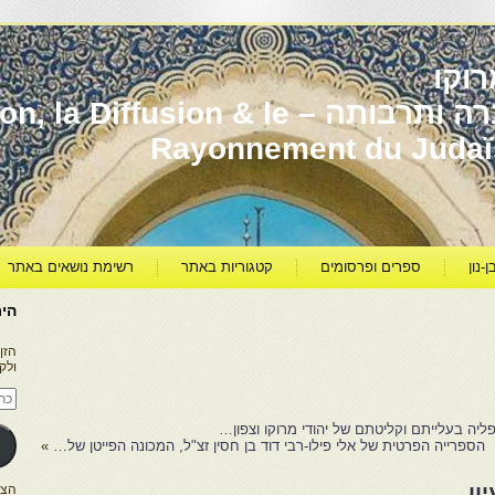
וקו
יהדות מרוקו עברה ותרבותה – usion & le
Rayonnement du Juda
ן-נון
ספרים ופרסומים
קטגוריות באתר
רשימת נושאים באתר
היר
הזן
ולק
כתו
דוא
אלק
יה בעלייתם וקליטתם של יהודי מרוקו וצפון…
הספרייה הפרטית של אלי פילו-רבי דוד בן חסין זצ"ל, המכונה הפייטן של…
»
ון
הצטרפו ל