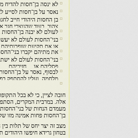
לא ינסה בן־חסות להדיח מו
נאסר על בן־חסות לסייע ל
בן החסות היהודי חייב לחגו
צהוב, בעוד שהנוצרי חגר א
לעולם לא יבנה בן־החסות ב
בני־החסות לעולם לא יעשו 
או את תקיעת שופרותיהם.
את מתיהם יקברו בני־החסות
בני־החסות לעולם לא ישתו 
פסליהם או… חזיריהם.
לבסוף, נאסר על בן־החסות 
מלחמה, ועליו להסתפק בפר
חובה לציין, כי לא בכל התקופ
אלה. במרבית המקרים, הסתפקו
מעמדם הנחות של בני־החסות.
בן־החסות פחות אמינה מזו של 
מצב זה יצר יחס של תלות בין 
בטחון גרידא חיפשו היהודים ת