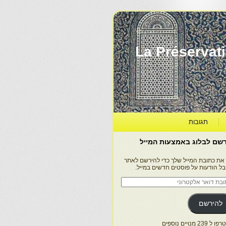
La Préservation, la Diff
תגובות
שם לבלוג באמצעות המייל
 את כתובת המייל שלך כדי להירשם לאתר
בל הודעות על פוסטים חדשים במייל.
בת
ר
טרוני
להירשם
 239 מנויים נוספים