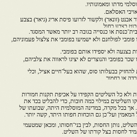
סלמי מדתו ומאמונותיו.
אויבי האסלאם.
ר אבנט (זונאר) ולקשור לזרועו פיסת אריג (גיאר) בצבע
בנט בצבע כחול.
ית־כנסת או כנסייה בגובה רב יותר מאשר המסגד.
פומבי לפולחנם ולא ישמיעו בפומבי את צלצול פעמוניהם,
 בצנעה ולא יספידו אותם בפומבי.
שכר בפומבי והנוצרים לא יציגו לראווה את צלביהם,
להחזיק בבעלותו סוס, שהוא בעל־חיים אציל, וכלי
דה או בחמור.
ות ולא כל השליטים הקפידו על אכיפת תקנות חמורות
 השליטים במילוי כמה חובות, כדי להבליט בכד את
 אך בכל מקרה, במדינה המוסלמית היתה, שבועתו של
המאמין ועל־כן גם הוכחות חפותו היתד, קשה יותר.
השליט, נותן החסות, לבין בני־חסותו, ומכאן שמטעמי
מיד לחסות בצל קורתו של השליט.