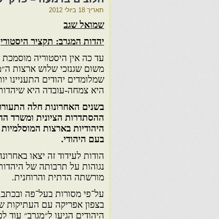
תאריך
18 ביולי 2012
שמואל שגב
יהדות המגרב: תקציר היסטורי
עד כה אין היסטוריה מוסמכת ש
משום שגנזכי שלוש ארצות ה״מ
שמלומדים יהודים התעניינו יות
היא צמחה-עובדה היא שיהדות 
בשנים האחרונות חלה התעוררו
ההסתדרות הציונית ומשרד החי
היהודיות בארצות המוסלמיות 
בעם היהודי.
הודות לעידוד זה יצאו באחרונ
נגוהות על תרבותה של היהדות
מורשתה הדתית והרוחנית.
על־פי מסורות בעל־פה ובכתב,
בצפון אפריקה עם העתיקות שב
היהודים הגיעו ל״מגרב״ עוד לפג