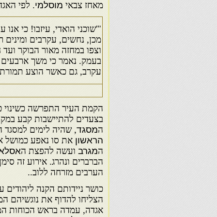
מאחז צבאי
מוסלמי
. לפי האגד
"'שוכני הואדי, עיזבו! כי אנו
מכן, נחשים, עקרבים ומינים ר
וצפו במחזה מאור הבוקר ועד ח
בעמק. נאמר כי משך ארבעים ש
עקרב, גם כאשר הוצע תמורתו פרס בסך
הקמת העיר התפרשה כשינוי ט
בצעדים להתיישבות קבע במקום.
ה
מסגד
, שהיה לימים למסגד ה
הראשון
את סו נאפע כמושל אי
ה
מגרב
ועשה להפצת ה
אסלא
הברברים ונהרג. אירוע זה סימ
הערבים מזרחה ללוב..
כושר ניידותם הקנה ליהודים
הצליחו להדוף את נוגשיהם המ
אגדה, עמדה בראש הכוחות המש