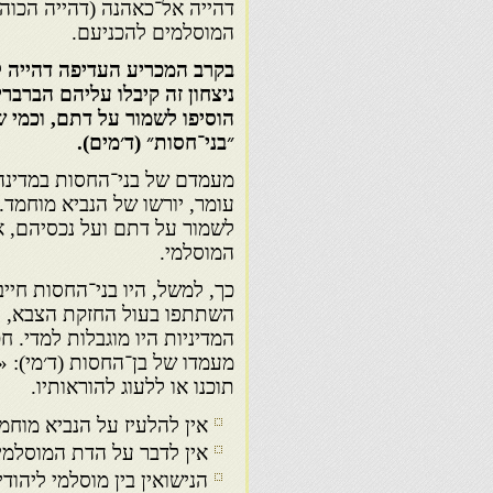
המוסלמים להכניעם.
בקרב המכריע העדיפה דהייה 
ניצחון זה קיבלו עליהם הברבר
הוסיפו לשמור על דתם, וכמי 
״בני־חסות״ (ד׳מים).
מעמדם של בני־החסות במדינה
עומר, יורשו של הנביא מוחמד.
לשמור על דתם ועל נכסיהם, א
המוסלמי.
כך, למשל, היו בני־החסות חייבי
השתתפו בעול החזקת הצבא, הר
המדיניות היו מוגבלות למדי.
מעמדו של בן־החסות (ד׳מי): 
תוכנו או ללעוג להוראותיו.
אין להלעיז על הנביא מוחמד
אין לדבר על הדת המוסלמית
הנישואין בין מוסלמי ליהו