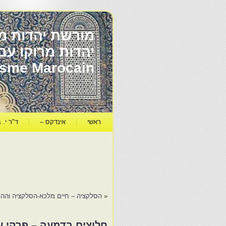
מורשת יהדות מר
ïsme Marocain
ראשי
אינדקס –
ד"ר י. ב
«
הסלקציה – חיים מלכא-הסלקציה וההפל
חלוצים בדמעה – פרקי עי