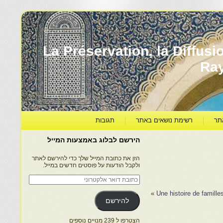
עברה ותרבותה – La Préservation, la Diffusion & le
Ra
תר
רשימת נושאים באתר
תגובות
הירשם לבלוג באמצעות המייל
הזן את כתובת המייל שלך כדי להירשם לאתר
ולקבל הודעות על פוסטים חדשים במייל.
כתובת
דואר
אלקטרוני
»
Une histoire de famille
להירשם
הצטרפו ל 239 מנויים נוספים