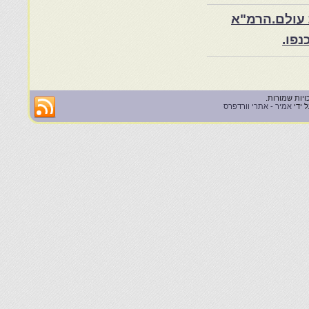
 עולם.הרמ"א
 ידי
אמיר - אתרי וורדפרס