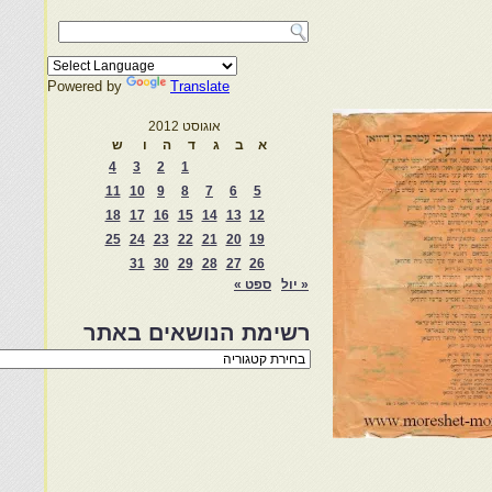
Powered by
Translate
אוגוסט 2012
א
ב
ג
ד
ה
ו
ש
4
3
2
1
11
10
9
8
7
6
5
18
17
16
15
14
13
12
25
24
23
22
21
20
19
31
30
29
28
27
26
« יול
ספט »
רשימת הנושאים באתר
רשימת
הנושאים
באתר