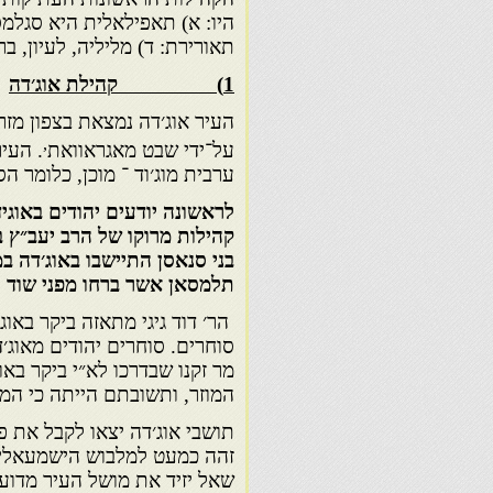
היו: א) תאפילאלית היא סגלמסא
תאורירת: ד) מליליה, לעיון, בר
1) קהילת אוג׳דה
העיר אוג׳דה נמצאת בצפון מזר
,
על־ידי שבט מאגראוואת
. העי
ערבית מוג׳וד ־ מוכן, כלומר ה
לראשונה יודעים יהודים באוג
קהילות מרוקו של הרב יעב״ץ 
בני סנאסן התיישבו באוג׳דה ב
תלמסאן אשר ברחו מפני שוד ו
הר׳ דוד גיגי מתאזה ביקר באו
סוחרים. סוחרים יהודים מאוג׳
מר זקנו שבדרכו לא״י ביקר באו
המוזר, ותשובתם הייתה כי המלך יזיד 1790 — 1792 ביקר ב
תושבי אוג׳דה יצאו לקבל את פנ
זהה כמעט למלבוש הישמעאלים
שאל יזיד את מושל העיר מדוע