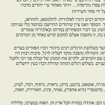
צפרו נתייסדה… ויותר מאוחר ע״י יהודים מדברו
.
 ידי סחר השיירות
ודים רבים היגרו לאלגיריה: לתלמסאן, לווהראן,
הסופר וואנו ציין שיהודים התיישבו במיסוד בלי שניתקו
שץ: בני דברו המפוזרים במרוקו ובאלגיריה שומרים
 בה, זו נחשבה אצלם למקום קדוש באחד מן המרכזים
שר בשלושת הרגלים רבים מיהודי דבדו הפזורים בערים
. הקהילה נהפכה מוקד לעליה לרגל. סיבות רבות היו
ם עם הקרובים, ולקיים את המנהג של קבלת פני רבו ולקבל
ניים. בשלוש רגלים דמתה קהילת דבדו כעין ירושלים
׳רה, אוטאט, ברגנט, ברקן, גראדה, גרסיף, דבדו, לעיון,
, מרטנפריי (היא אחפיר), נאתר, פיגיג, תאורירת, תאזה,
הם: אוגידה במזרח חבל ארץ זה, תאזה במערבו, מליליה