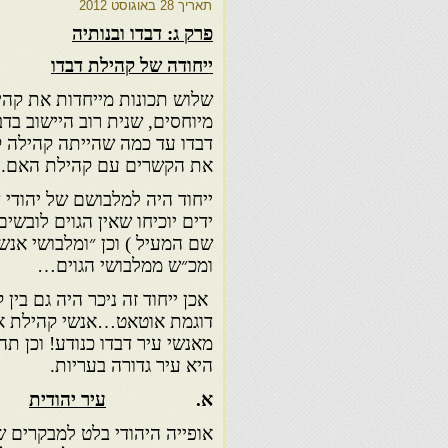
תאריך
28 באוגוסט 2012
פרק ג: דבדו ובנותיה
ייחודה של קהילת דבדו
שלוש תכונות מייחדות את קהיל
מיוחסים, שנית רוב היישוב בדב
דבדו עד כמה שהייתה קהילה ק
את הקשרים עם קהילת האם.
ייחוד היה למלבושם של יהודי 
ידים יוכיחו שאין הגוים לובשי
שם המעיל ) וכן ״ומלבושי אנש
ומכ״ש ממלבושי הגוים…
אכן ייחוד זה ניכר היה גם בין 
דוגמת אוטאט…אנשי קהילת א
מאנשי עיר דבדו כנודע! וכן תה
היא עיר גדורה בעריות.
א.
עיר יהודית
אופייה היהודי בלט למבקרים ש