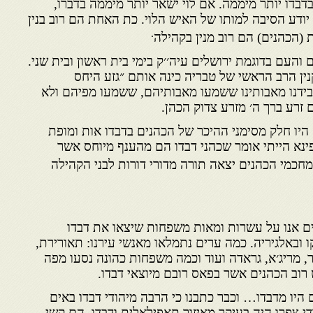
בדו יותר מיממה. אם לוי ישאר יותר מיממה בדברו,
ודע הסיבה למותו של האיש הלוי. כת האחת הם רוב בנין
.
(הכהנים) הם רוב מנין בקהילה
העם בדוגמת ירושלים עיה׳׳ק בימי בית ראשון ובית שני.
נין הרב הראשי של טבריה כינה אותם ״גזע היחס
ידנו מאבותינו ששמעו מאבותיהם, ששמעו מפיהם ולא
 זרע ברך ה׳ מזרע צדוק הכהן.
יו חלק מסימני ההיכר של הכהנים בדבדו אות ומופת
ינא הייתי אומר שכהני דבדו הם מהענף מיוחס אשר
חכמי הכהנים יצאה תורה מדורי דורות לבני הקהילה
ם אנו על עשרות ומאות משפחות שיצאו את דבדו
 ובאלגיריה. כמה ערים נתמלאו מאנשי עירנו: תאורירת,
ור, מריג׳א, גראדה ועוד וכמה משפחות כהונה נסעו מפה
רוב הכהנים אשר בפאס רובם מיוצאי דבדו.
היו מדבדו… וכבר כתבנו כי הרבה מיהודי דבדו באים
י צפרו היה בעיקר מאיזור תאפילאלית ודבדו, הם קשי