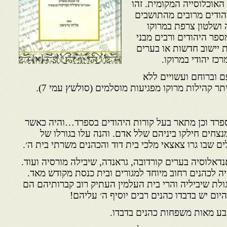
האוכלוסייה המקומית. זהו
יהודים מרובים מהתושבים
ושלטון צרפת במרוקו
פר היהודים ורבים מבני
ת יישוב חדשות או בערים
כז יהודי במרוקו.
פם וברוחם ועשויים ללא
תר קהילות מרוקו מפגיעות מוסלמים (סולשץ עמי 7).
ספרד וכן מתאר בעל קורות היהודים בספרד…והיה כאשר
צחים חילקו ביניהם שלל אדם. והנה עלו בגורלו של
ים שבו גרו צאצאי מלכי בית דוד והכהנים משרתי בית ה׳.
נדאלוסיה בערים קורדובה, גראנדה, שיבילה מורסיה ועוד.
ה לכהנים רחוב מיוחד למגורים ובית כנסת מקודש מאד.
גולת שיביליה והרי בית העלמין העתיק רוב קברותיהם הם
היום יש בדבדו כהנים רבים יוסיף ה׳ עליהם!
בע מאות משפחות כהנים בדבדו.