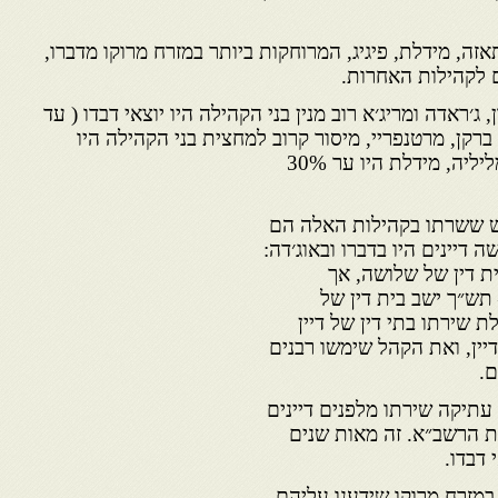
זה, מידלת, פיגיג, המרוחקות ביותר במזרח מרוקו מדברו,
 לקהילות האחרות.
 ג׳ראדה ומריג׳א רוב מנין בני הקהילה היו יוצאי דבדו ( עד
ט, ברקן, מרטנפריי, מיסור קרוב למחצית בני הקהילה היו
ליליה, מידלת
היו ער 30%
ש ששרתו בקהילות האלה הם
ה דיינים היו בדברו ובאוג׳דה:
ת דין של שלושה, אך
 תש״ך ישב בית דין של
 שירתו בתי דין של דיין
יין, ואת הקהל שימשו רבנים
.
תיקה שירתו מלפנים דיינים
ת הרשב״א. זה מאות שנים
 דבדו.
מזרח מרוקו שידענו עליהם