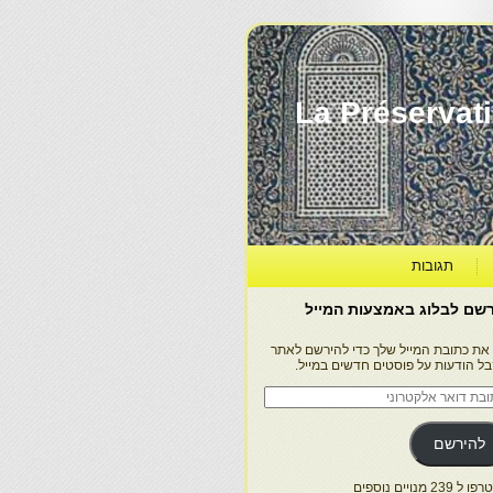
La Préservation, la Diff
תגובות
שם לבלוג באמצעות המייל
 את כתובת המייל שלך כדי להירשם לאתר
בל הודעות על פוסטים חדשים במייל.
בת
ר
טרוני
להירשם
 239 מנויים נוספים