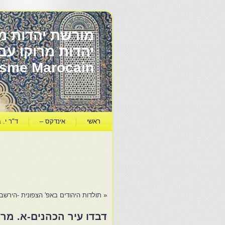
מורשת יהדות מר
ïsme Marocain
ראשי
אינדקס –
ד"ר י. ב
«
תולדות היהודים באפ' הצפונית -הירשב
דבדו עיר הכהנים-א. מרצ