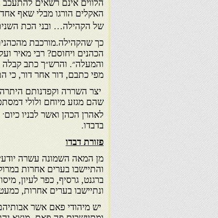
הלווים אינם רשאים להתעכב בד
האקלים הורגו מבלי שאף אחד י
של הקהילה… ובני הכת השנית 
כך שהקהילה.מורכבת מהכהנים ו
הכהנים ויחוסם? רבי מאיר ועק
והמעלה״. והרש״ך כתב קבלה ב
מפי כתבם, דור אחר דור, כי הם
יצר השררה וקפדנותם היתרה ה
שהם מגזע מיוחם ולולי דמסתפ
.
לאהרן הכהן ואשר לבניו כיום
מ
בדבדו.
פזורת דבדו
מן המאה השמונה עשרה יודעי
והתיישבו בערים אחרות במרוקו
ברגנט, גרסיף, כפר לעיון, מיס
ונתיישבו בערים אחרות, כמעט 
יש מיהודי פאם אשר אבותיהם 
ומתיישבים פה פאם. מוצא יהוד