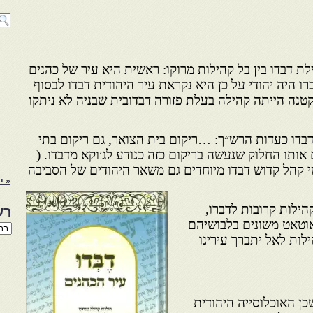
ת דבדו בין בל קהילות מרוקו: ראשית היא עיר של כהנים
רו היה יהודי על כן היא נקראת עיר היהודית דבדו לבסוף
טנה הייתה קהילה בעלת פזורה דבדובית שבניה לא ניתקו
דבדו כעדות הרש״ך: …ריקום בית הצואר, גם ריקום בתי
ם אותו החלוק שנעשה בריקום כזה כנודע לג׳וקא מדבדו. (
י קהל קדוש דבדו מיוחדים גם משאר היהודים של הסביבה
« י
קהילות קרובות לדברו,
רש
וטאט משונים בלבושיהם
רשי
הנו
ילות לאל יתברך עירינו
באת
כן האוכלוסייה היהודית