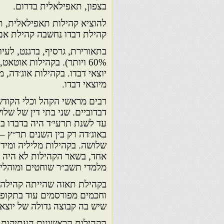
בצפון, תאפילאלית בדרום.
להוציא קהילות תאפילאלית, תא
קהילת דבדו נחשבה קהילת אם
בתאורירת, גרסיף, ברגנט, לעיון,
60% ויותר). בקהילות אוטא
יוצאי דבדו. בקהילות אוג׳דה, מ
מיוצאי דבדו.
רבים מראשי הקהל וכלי הקוד
דבדוביים. שני בתי דין של שלוש
עד לשנת תרעי׳ד היה בדבדו בי
באוג׳דה רק בין השנים תר״ץ –
שלושה. בקהילות מליליה ומידלת
אחד, בשאר הקהילות לא היה ד
מלמדי תשב״ר שוחטים ומוהלים
בקהילת תאזה שהייתה קהילה ע
וחכמים מפורסמים עוד בתקופ
שיש בה קבוצה גדולה של יוצאי
הקהילות הראשונות העתיקות ב