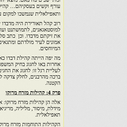
עורף וקשים בעסקיהם… קהילת 
ותאפילאלית שנמשכו למקום על
רוב קהל תאורירת היה מדבדו יה
למוסטאגאנים, לתמושתנט ועוד. 
את זיקתם מדבדו. וכן כתב סלו
אמונים לעיר מולדתם ומתגאים
המיוחסים.
מה יפה הייתה קהילת דבדו כא
אחרות באו לחגוג בחיק המשפחה
לעליית רגל זו: לחגוג את החגי
ברכה מהרבנים, לחלק צדקה לע
הקטנה.
פרק 4: קהילות מזרח מרוקו
אלה הן קהילות מזרח מרוקו: אוג
מידלת, מיסור, מליליה, מריגיא
תאפילאלית.
הקהילות התוחמות מזרח מרוקו 