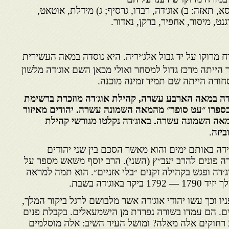
, תאזה: ב) אוג׳דה, רבדו, גרסיף; ג) מידלת, אוטאט,
גנט, מיסור, אחפיר, ברקן, נאדור.
ח מרוקו על יד גבול אלג׳יריה. היא נוסדה במאה העשירית
ר הייתה מרכז גדול למסחר ואולי מכאן השם אוג׳דה מלשון
סחורה הייתה שם תמיד זמינה מוכנה.
ידה במאה הארבע עשרה, קהילת אוג׳דה מוזכרת ברשימת
בספרו ״עט סופר״ מהמאה השמונה עשרה. יהודים מאיזור
מאה השמונה עשרה. באוג׳דה נקלטו מגורשי קהילת
ביזה
.
גידה באותם ימים והוא מאשר הסכם בין שני יהודים
דה פונים להרב יעב״ץ (השני). הרב יוסף משאש מספר על
ג׳דה ופגש בקהילה זקנים ״בלי אזניים״. הוא תמה למראה
אוג׳דה בשבת.
יו וכך עשו יהודי אוג׳דה אשר מלבושם לרגל ביקור המלך,
. הם עמדו בשורה נפרדת מן הישמעאלים. בקבלת פנים
 רחוקים אלה מאלה? ומושל העיר השיב: אלה מוסלמים