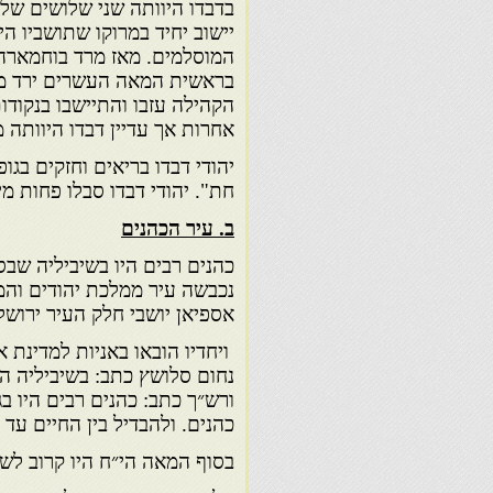
בדבדו היוותה שני שלושים של 
יישוב יחיד במרוקו שתושביו ה
המוסלמים. מאז מרד בוחמארה 
בראשית המאה העשרים ירד מס
הקהילה עזבו והתיישבו בנקודו
אחרות אך עדיין דבדו היוותה מר
יהודי דבדו בריאים וחזקים בגו
חת". יהודי דבדו סבלו פחות מי
ב. עיר הכהנים
כהנים רבים היו בשיביליה שב
נכבשה עיר ממלכת יהודים והמנ
אספיאן יושבי חלק העיר ירושל
ויחדיו הובאו באניות למדינת א
נחום סלושץ כתב: בשיביליה הי
ורש״ך כתב: כהנים רבים היו ב
כהנים. ולהבדיל בין החיים עד 
בסוף המאה הי״ח היו קרוב לש