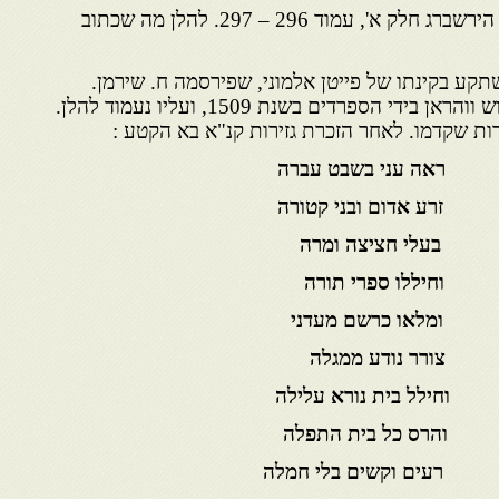
חלק מהקינה מופיע בספרו של הירשברג חלק א', עמוד 296 – 297. להלן מה שכתוב
קע בקינתו של פייטן אלמוני, שפירסמה ח. שירמן.
עיקרה של הקינה מוקדש לכיבוש ווהראן בידי הספרדים בשנת 1509, ועליו נעמוד להלן.
ות שקדמו. לאחר הזכרת גזירות קנ"א בא הקטע :
אה עני בשבט עברה
רע אדום ובני קטורה
עלי חציצה ומרה
חיללו ספרי תורה
ומלאו כרשם מעדני
ורר נודע ממגלה
וחילל בית נורא עלילה
 והרס כל בית התפלה
רעים וקשים בלי חמלה