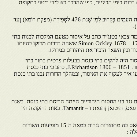
בות בימי הביניים, כפי שהדבר בא לידי ביטוי בתקופת
ימי הביניים – הַתְּקוּפָה בְּתוֹלְדוֹת הָעַמִּים בְּקֵרוּב לְמִן שְׁנַת 476 לַסְּפִירָה (מַפֶּלֶת רוֹמָא) וְעַד
L.Addison 1632 –, כומר צבאי בטנג'יר כתב על איסור מטעם המלכות לבנות בתי
כנסת חדשים. וכך כתב גם Simon Ockley 1678 – 1720 ששהה בדרום מרוקו בהיותו
ר ובין השאר הזכיר את היהודים במרוקו.
ר היה להקים בתי כנסת בבעלות פרטית בתוך בתי
היהודים, כי על כך לא חל איסור. J.Richardson 1806 – 1851, כתב כי בתי כנסת
עו איך לעקוף את האיסור, ובמהלך הדורות נבנו בתי כנסת
 נגד בני החסות היהודיים הייתה הריסת בתי כנסת. בשנת
1492 נהרסו בתי כנסת בערים פאס, תיטואן ןתואת ו – Tamantit. באותה תקופה היו
בקינה אנונימית במחזור מנהג פאס בה מתוארות גזרות במאה ה-15 מופיעות השורות
ה :