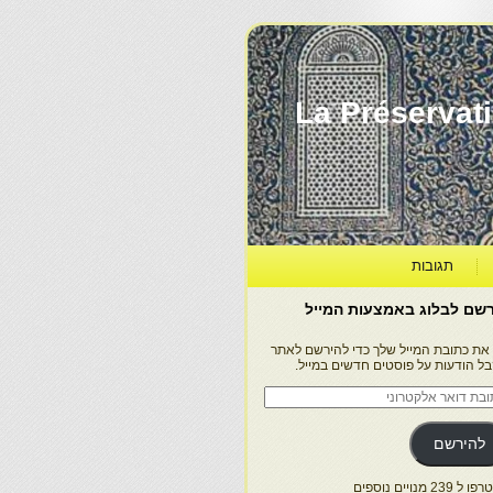
La Préservation, la Diff
תגובות
שם לבלוג באמצעות המייל
 את כתובת המייל שלך כדי להירשם לאתר
בל הודעות על פוסטים חדשים במייל.
בת
ר
טרוני
להירשם
 239 מנויים נוספים