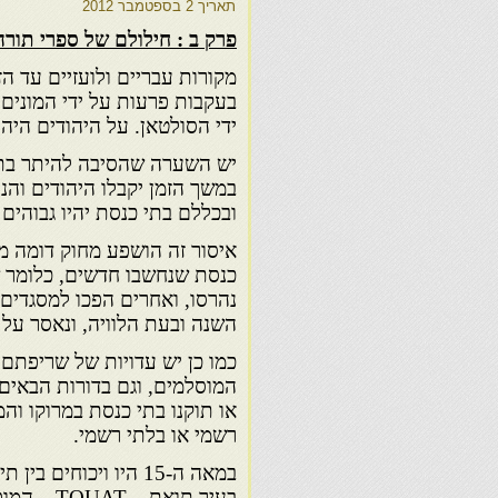
תאריך
2 בספטמבר 2012
פרק ב : חילולם של ספרי תורה
מקורות עבריים ולועזיים עד ה
בעקבות פרעות על ידי המונים,
ידי הסולטאן. על היהודים היה 
יש השערה שהסיבה להיתר בתי 
במשך הזמן יקבלו היהודים והנ
ובכללם בתי כנסת יהיו גבוהים
כנסת שנחשבו חדשים, כלומר שנ
נהרסו, ואחרים הפכו למסגדים
השנה ובעת הלוויה, ונאסר על
כמו כן יש עדויות של שריפת
המוסלמים, וגם בדורות הבאים 
או תוקנו בתי כנסת במרוקו ו
רשמי או בלתי רשמי.
במאה ה-15 היו ויכוחי
בעיר תואת 