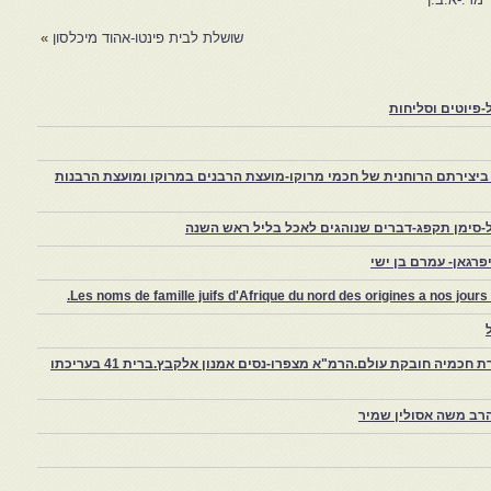
שושלת לבית פינטו-אהוד מיכלסון
»
פיוטים וסליחות
יצירתם הרוחנית של חכמי מרוקו-מועצת הרבנים במרוקו ומועצת הרבנות
-סימן תקפג-דברים שנוהגים לאכל בליל ראש השנה
רגאן- עמרם בן ישי
Les noms de famille juifs d'Afrique du nord des origines a nos jou
צפרו – קהילה יהודית קטנה במרוקו, ויצירת חכמיה חובקת עולם.הרמ"א מצפרו-נסים אמנון אלקבץ.ברית 41 בעריכתו
רב משה אסולין שמיר