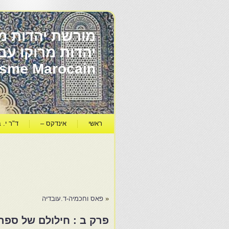
מורשת יהדות מר
ïsme Marocain
ראשי
אינדקס –
ד"ר י. ב
«
פאס וחכמיה-ד.עובדיה
פרק ב : חילולם של ספרי