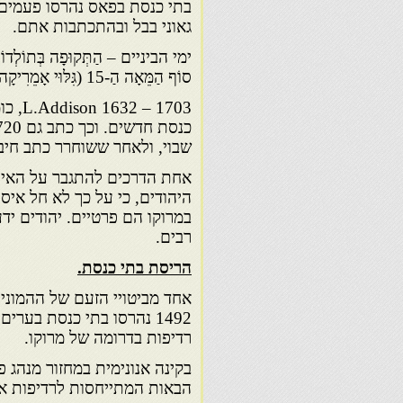
בתי כנסת בפאס נהרסו פעמים ר
גאוני בבל ובהתכתבות אתם.
סוֹף הַמֵּאָה הַ-15 (גִּלּוּי אָמֵרִיקָה).
 1703
שבוי, ולאחר ששוחרר כתב חיבו
אחת הדרכים להתגבר על האיסו
במרוקו הם פרטיים. יהודים יד
רבים.
הריסת בתי כנסת.
אחד מביטויי הזעם של ההמונים
רדיפות בדרומה של מרוקו.
הבאות המתייחסות לרדיפות אל