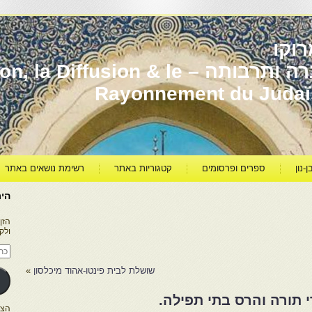
וקו
יהדות מרוקו עברה ותרבותה – usion & le
Rayonnement du Juda
ן-נון
ספרים ופרסומים
קטגוריות באתר
רשימת נושאים באתר
היר
הזן
ולק
כתו
דוא
אלק
שושלת לבית פינטו-אהוד מיכלסון
»
 תורה והרס בתי תפילה.
הצטרפו ל