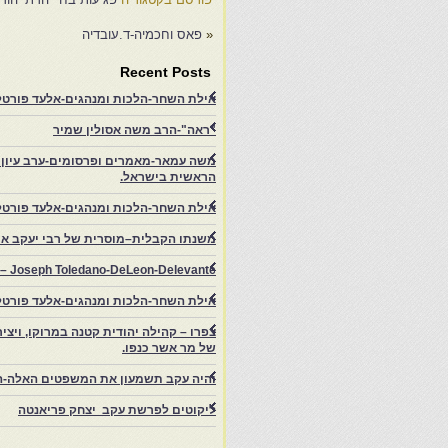
«
פאס וחכמיה-ד.עובדיה
Recent Posts
אילת השחר-הלכות ומנהגים-אלעד פורטל-
"ראה"-הרב משה אסולין שמיר
משה עמאר-מאמרים ופרסומים-ערב עיון ב
הראשית בישראל.
אילת השחר-הלכות ומנהגים-אלעד פורטל
משנתו הקבלית–מוסרית של רבי יעקב איפ
rs – Joseph Toledano-DeLeon-Delevante.
אילת השחר-הלכות ומנהגים-אלעד פורטל
של מר אשר כנפו.
והיה עקב תשמעון את המשפטים האלה-ה
ליקוטים לפרשת עקב יצחק פריאנטה