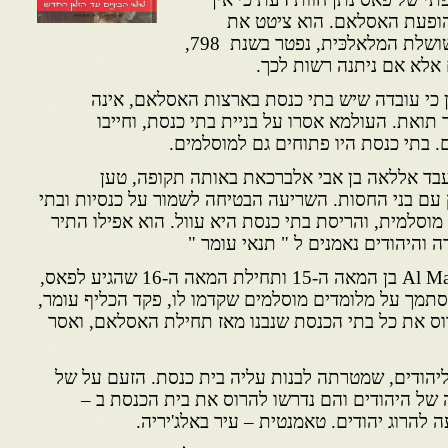
הופעת האסלאם. הוא ציטט את
האימאם מליכּ בן עבאס מייד שושלת המלאלכּית, נפטר בשנת 798,
 אלא אם ניתנה רשות לכך.
ן כי עובדה שיש בתי כנסת בארצות האסלאם, אינה
תואת. העולמא אסרו על בניית בתי כנסת, וחייבו
 בתי כנסת היו פתוחים גם למוסלמים.
 עבד אללאה בן אבי אלברכאת באותה תקופה, טען
עם בני החסות. השריעה הבטיחה לשמור על כנסיות ובתי
וסלמית, והריסת בתי כנסת היא עוול. הוא אפילו התיר
 והיהודים נאמנים ל " תנאי עומר "
לפי מלומד מוסלמי בשם Al Maghili בן המאה ה-15 ותחילת המאה ה-16 שהגיע לפאס,
 בשנת 1503 או 1505, הסתמך על מלומדים מוסלמים שקדמו לו, פקד הכליף עומר,
נת 634 עד 644, להרוס את כל בתי הכנסת שנבנו מאז תחילת האסלאם, ואסר
ליהודים, שמטרתה לבנות עליה בית כנסת. הזעם על של
 של היהודים והם נדרשו להרוס את בית הכנסת ב –