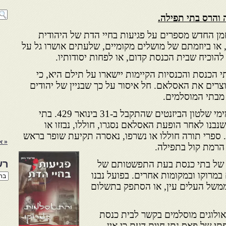
 והרס בתי תפילה.
זמן החדש מספרים על פגיעות בחיי הדת של היהודית
 או ביוזמתם של מושלים מקומיים, שלעתים אושרו גל על
להוכיח שבית הכנסת קדום, או לפחות יסודותיו.
הכנסת והכנסיות הקיימות יישארו על תילם היא, כי
וצרים את האסלאם. חל איסור על כך שבניין של יהודים
 מבתי המוסלמים.
איסור זה הושפע מחוק דומה מימי שלטון הביזנטים שהתקבל ב-31 בינואר 429. בתי
בנו לאחר הופעת האסלאם נסגרו, חוללו, נבזזו או
. ספרי תורה חוללו או נשרפו, נאסרה תקיעת שופר בראש
« א
 הרמת קול בתפילה.
רש
ם של בתי כנסת בעת התפשטותם של
במרוקו ובמקומות אחרים. בפועל נבנו
רשי
הנו
הממשל העלים עין, או הסתפק בתשלום
באת
ם בין תיאולוגים מוסלמים בקשר לבית כנסת
– TOUAT . המופתי של פאס נתן חוות דעת כי אין