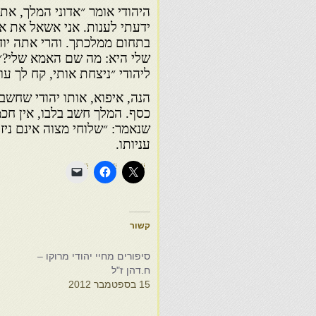
היהודי אומר ״אדוני המלך, את
ידעתי לענות. אני אשאל את א
בתחום ממלכתך. והרי אתה יו
שלי היא: מה שם האמא שלי?״. 
ליהודי ״ניצחת אותי, קח לך עו
הנה, איפוא, אותו יהודי שחשב 
כסף. המלך חשב בלבו, אין חכמ
שנאמר: ״שלוחי מצוה אינם ניז
עניותו.
קשור
סיפורים מחיי יהודי מרוקו –
ח.דהן ז"ל
15 בספטמבר 2012