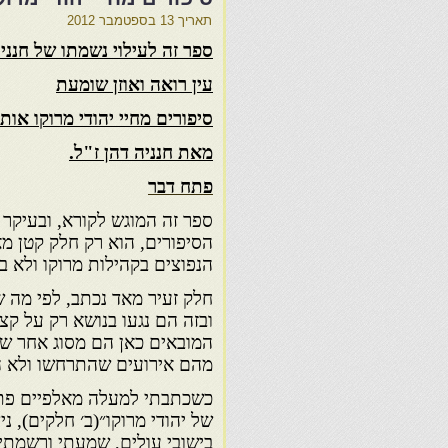
תאריך
13 בספטמבר 2012
ספר זה לעילוי נשמתו של חנניה
עין רואה ואוזן שומעת
סיפורים מחיי יהודי מרוקו או
מאת חנניה דהן ז"ל.
פתח דבר
ספר זה המוגש לקורא, ובעיקר ל
הסיפורים, הוא רק חלק קטן מא
הנפוצים בקהילות מרוקו ולא בו
חלק זעיר מאד נכתב, לפי מה
ובזה הם נגעו בנושא רק על קצ
המובאים כאן הם מסוג אחר של
מהם אירועים שהתרחשו ולא הו
כשכתבתי למעלה מאלפיים פת
של יהודי מרוקו״(ב׳ חלקים), נ
בישובי עולים, שמעתי ורשמתי