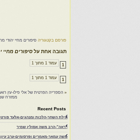
ס
ח
ב
3
פורסם בקטגוריה
סיפורים מחיי יהודי מרו
תגובה אחת על
סיפורים מחיי יה
עמוד 1 מתוך 1
1
עמוד 1 מתוך 1
1
«
הספרייה הפרטית של אלי פילו-עין רואה
ממזרח שמש
Recent Posts
אילת השחר-הלכות ומנהגים-אלעד פורטל-
"ראה"-הרב משה אסולין שמיר
משה עמאר-מאמרים ופרסומים-ערב עיון ב