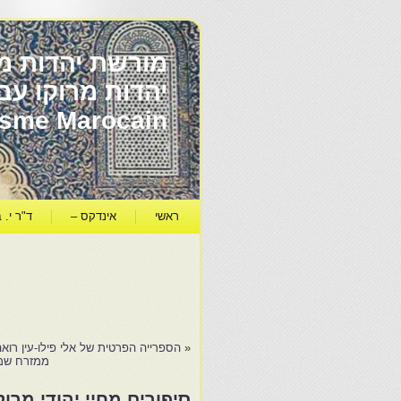
מורשת יהדות מר
ïsme Marocain
ראשי
אינדקס –
ד"ר י. ב
«
הספרייה הפרטית של אלי פילו-עין רואה
ממזרח שמש
סיפורים מחיי יהודי מרוקו