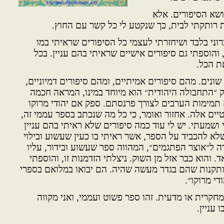
ושא הסיפורים. אלא
 רותקתי לבית, כך שנקטע לי כל קשר עם החוץ.
ני בלבד ושיחזרתי לעצמי כל הסיפורים שראיתי במו
והוספתי גם סיפורים אישיים שראיתי בהם עניין. בכל
ת הכל.
ונים. מהם סיפורים אמיתיים, ומהם סיפורים דמיוניים,
״התחבולה היהודית״ הוא מיוחד במינו, המראה חכמה
תמימות הערבים לצורך פרנסתם. ספק אם יהודי מרוקו
ים אלה. אחזור ואומר, כי כל מה שנכתב בספר עממי זה,
 ושמעתי. יש לי עוד כמה סיפורים שלא ראיתי בהם עניין
לא להכביד על הספר, אשר ראיתי בו כעין שעשוע ובילוי
 ל״אוצר הפתגמים״, המהווה ספר שעשוע ובידור, עליו
 והוא כבר אזל מן השוק. ניצלתי הזדמנות זו, והוספתי
ותקנות שהם בגדר מעשה שהיה. הם יבואו במלואם בספרי
די מרוקו״.
מחקרית או מדעית. זהו ספר פשוט ועממי, ואני מקווה
 עניין.