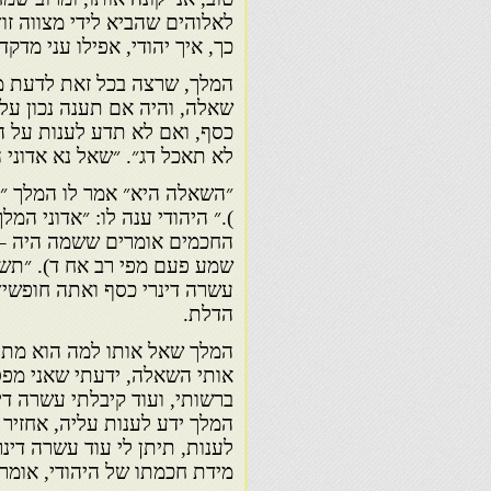
לאלוהים שהביא לידי מצווה זו
כך, איך יהודי, אפילו עני מדק
המלך, שרצה בכל זאת לדעת מה
שאלה, והיה אם תענה נכון על
כסף, ואם לא תדע לענות על ה
לא תאכל דג״. ״שאל נא אדוני ה
״השאלה היא״ אמר לו המלך ״מ
).״ היהודי ענה לו: ״אדוני המ
החכמים אומרים ששמה היה – א
שמע פעם מפי רב אח ד). ״תשוב
עשרה דינרי כסף ואתה חופשי״.
הדלת.
המלך שאל אותו למה הוא מתעכב
אותי השאלה, ידעתי שאני מפסי
ברשותי, ועוד קיבלתי עשרה דינ
המלך ידע לענות עליה, אחזיר 
לענות, תיתן לי עוד עשרה דינ
מידת חכמתו של היהודי, אומר 