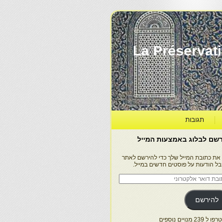
La Préservation, la Diff
תגובות
שם לבלוג באמצעות המייל
 את כתובת המייל שלך כדי להירשם לאתר
בל הודעות על פוסטים חדשים במייל.
בת
ר
טרוני
להירשם
 239 מנויים נוספים