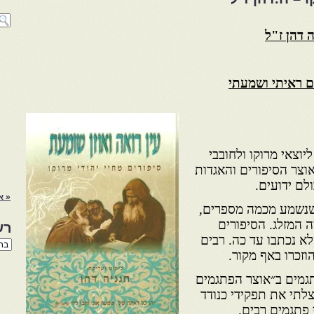
 דהן ז"ל
תם ראיתי ושמעתי
יוצאי מרוקו ולחובבי
וצר הסיפורים והאגדות
לם ידועים.
« א
 שנשמע מכמה מספרים,
ה המזלג. הסיפורים
רש
א נכתבו עד כה. רבים
רשי
זכרו באף מקור.
הנו
באת
גמים ב״אוצר הפתגמים
יצלתי את תפקידי כנודד
 פתגמים רבים.