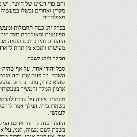
והם פרי דמיונו של היוצר. יש
מקרי) ואחרים נכשלו במעשיהם
מאולתרים.
בפרק זה, כמה תחבולות ומעשי
ספונטנית ומאולתרת מצד היהו
היהודים והיו ברובם הונאה מכו
מעישתו וואכ׳א מן תחת ל־ארד׳
המלך והדג לשבת
סבל יהודי אחד, על אף שהיה כ
השבת. כל פעם שדג כזה הזדמן 
שהוא בידיו, עובר ברחוב וצ
ארמון המלך והמשיך בצעקותיו
מנוחתו. ציווה על עבדיו להביא
כשהדג בידו. המלך אמר לו ״ע
לעונש״.
היהודי ענה לו ״יחי אדוננו המ
בשבת לשם מצווה, ואני, על אף 
טוב, אני קונה אותו, ומרוב שמ