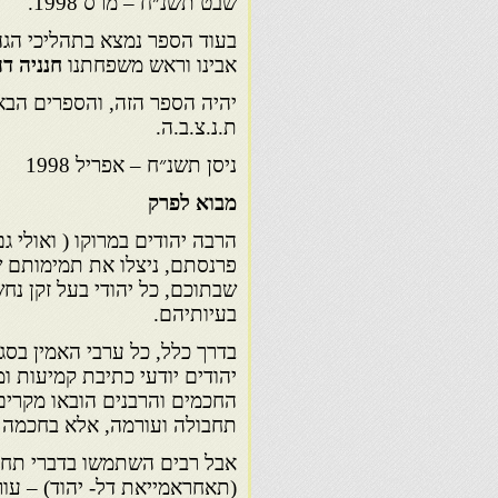
שבט תשנ״ח – מרס 1998.
בעוד הספר נמצא בתהליכי הגה
אבינו וראש משפחתנו
חנניה דה
יהיה הספר הזה, והספרים הבאי
ת.נ.צ.ב.ה.
ניסן תשנ״ח – אפריל 1998
המ
מבוא לפרק
הרבה יהודים במרוקו ( ואולי 
פרנסתם, ניצלו את תמימותם של
שבתוכם, כל יהודי בעל זקן נח
בעיותיהם.
בדרך כלל, כל ערבי האמין בסגו
יהודים יודעי כתיבת קמיעות ו
החכמים והרבנים הובאו מקרים 
תחבולה ועורמה, אלא בחכמה ו
אבל רבים השתמשו בדברי תחב
(תאחראמייאת דל- יהוד) – עורמ