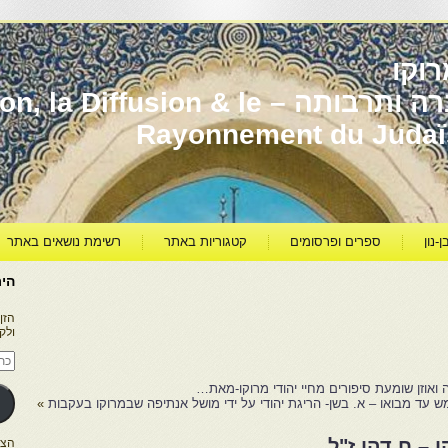
וקו
יהדות מרוקו עברה ותרבותה – usion & le
Rayonnement du Juda
ן-נון
ספרים ופרסומים
קטגוריות באתר
רשימת נושאים באתר
היר
הזן
ולק
כתו
דוא
אלק
 ואוזן שומעת סיפורים מחיי יהודי מרוקו-מאת…
 עד מבואו – א. בשן- הריגת יהודי על ידי מושל אנתיפה שבמרוקו בעקבות
»
 – ח.דהן ז"ל
הצטרפו ל