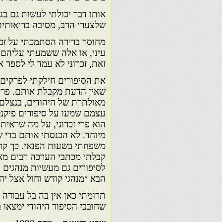
אותו דבר יכולתי לעשות גם בנ
שלצערי הרב, מסיבה בריאותית
מחוסר ברירה הסתמכתי על זכרו
עיני, או אלה ששמעתי עליהם, 
זאת, זכרוני לא עמד לי לספר א
את הסיפורים חילקתי לפרקים ש
שאין הדעת מקבלת אותם. פרק 
מאולתרת של היהודים, בנצלם 
עצמם שמעו על סיפורים פיקנטי
הוא פרי זכרוני, על מה שראיתי
מיוחד. לא הכנסתי אותם בדי ש
משפחתי בשעות הפנאי. כך קרה
קבלתי מכתבי הערכה רבים מאד.
לסיפורים גם מעשיות מנהגים 
הבא ״מנהגי קודש וחול אצל יהו
תרומתי כאן אין בה בל עבודה 
שחובבי הסיפור היהודי ימצאו בו