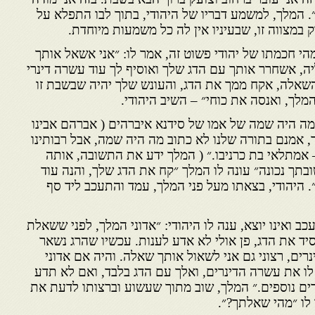
״. המלך, למשמע דבריו של היהודי, בתוך לבו התפלא על
דק במצווה זו, שבעיניו אין לה כל משמעות מיוחדת.
י חכמתו של יהודי פשוט זה, אמר לו: ״אני אשאל אותך
יה, אשחרר אותך עם הדג שלך ואוסיף לך עוד עשרה דינרי
שאלה, אקח ממך את הדג, והעונש שלך יהיה שבשבת זו
מלך, ואנסה את כוחי״ – השיב היהודי.
ה היה שמה של אמו של סידנא איברהים ( אברהם אבינו
לך, אמנם בתורה שלנו לא כתוב מה היה שמה, אבל רבותינו
מתלאי בת כרניבו.״ ( המלך ידע את התשובה, אותה
תך נכונה״ עונה לו המלך ״קח את הדג שלך, והנה עוד
 היהודי, בצאתו מעל פני המלך, עמד והתעכב ליד סף
 ואינו יוצא, ענה לו היהודי: ״אדוני המלך, לפני ששאלת
ד את הדג, פן אולי לא אדע לענות. עכשיו שהרג נשאר
רים, רצוני גם אני לשאול אותך שאלה. והיה אם אדוני
לו את עשרה הדינרים, ואלך עם הדג בלבד, ואם לא תדע
רים נוספים.״ המלך, שוב מתוך שעשוע וברצותו לדעת את
לו ״מהי שאלתך?״.