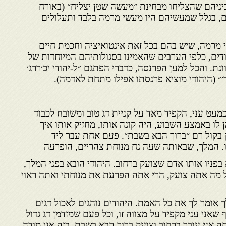
 ביניהם שהצליחו מבחינת ״מעשה שטן יצליח״ (באורח
, בגלל שמעשיהם היו מעשי מרמה בלבד ותעלולים
 מרמה, שיש בהם בכל זאת אינטואיציה וחכמת חיים
דים, כלפי הערבים שהאמינו בסגולותיהם המיוחדות של
ונת. והכל למען הפרנסה, כדברי הפתגם ״ל-יהודי יכ׳ררג׳
״ (היהודי מוציא פרנסתו אפילו מתחת לאדמה).
מעט עני, הקפיד מאד על קניית דג טוב ומשובח לכבוד
לו באמצע השבוע, היה קונה אותו, מחזיק אותו איך
ועק בקול רם ״ברוך הבא בשבת״. פעם אחת עבר ליד
. המלך, שבאותה שעה נח מנוחת צהריים, הופרעה
 בפניו אותו אדם שצועק ברחוב. היהודי הובא בפני המלך,
ל מה אתה צועק, הרי אתה הפרעת את מנוחתי ואתה ראוי
לך אומר לך את כל האמת. היהודים נוהגים לאכול דגים
שאני עני מקפיד על מצווה זו, וכל פעם שמזדמן דג גדול
חה אני עובר ברחוב וצועק ברוך הבא בשבת. בזה אני מודה