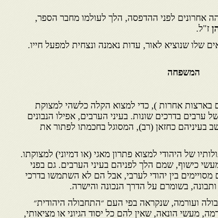
ה אחרונים לפני ההדפסה, הלך לעולמו מחבר הספר,
ן
ז"ל.
ם שלו שנוציא לאור, עדות נאמנה ונצחית למפעל חייו.
שפחה
גם בארצות אחרות ), כדי למצוא הקלה כלשהי למצוקת
 ערבים בדרכים שונות. בעיני הערבים, אפילו הנבונים
שב בעיניהם כחזאן (רב), המסוגל בחכמתו לפתור את
לותיו של היהודי למצוא פתרון מאגי (או דמיוני) למצוקתו.
מעשי כישוף, שמם הלך לפניהם בעיני הערבים. גם בפני
מסויימים בין יהודי לערבי, אבל הם לא השתמשו בדרכי
תבונה, בשומרם על הדרך הנכונה והישרה.
ולה ועורמה, שנקראה בפי העם ״התחבולה היהודית״
ה, מעשי הונאה, שאין להם כל יסוד הגיוני או מציאותי,