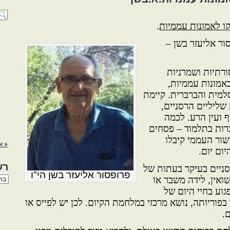
.
ור אליעזר בשן –
ורתיות ושמרניות
באמונות עממיות,
מית והברברית. קיימת
שליליים הרסניים,
ף ועין הרע. לכמה
כרות בתלמוד – פסחים
שור העממי קיבלו
« א
יום יום.
רש
סניים בעיקר בעתות של
פרופסור אליעזר בשן הי"ו
רשי
ואין, לידה משבר או
הנו
וע בחיי היום של
באת
 בפוריותה, נושא מרכזי במלחמת הקיום. לכן יש לפייס או
.