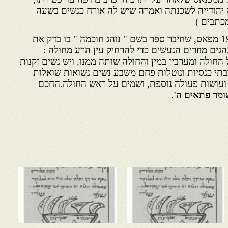
יהודייה לשכנתה ואמרה שיש לה אורח כנשים בשעה
כתבים )
רבי יוסף בן נאיים 1882 – 1961 מפאס, שחיבר ספר בשם " נוהג חוכמה " בו בדק את
גים מוזרים הנעשים כדי להרחיק עין הרע מחולה :
חולה ומערבין במין והחולה שותה ממנו. ויש נשים זקנות
תי כנסיות ונוטלות פחם משבע נשים נשואות שואלות
 ועושות פעולה נוספת, ושמים על ראש החולה.החכם
שומר פתאים ה'.