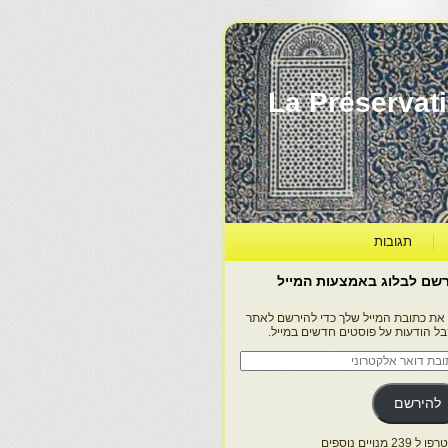
La Préservation, la Diff
תגובות
שם לבלוג באמצעות המייל
 את כתובת המייל שלך כדי להירשם לאתר
בל הודעות על פוסטים חדשים במייל.
בת
ר
טרוני
להירשם
 239 מנויים נוספים