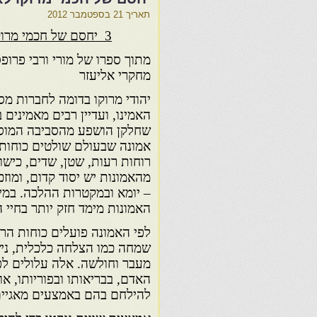
תאריך
21 בספטמבר 2012
3 יחסם של חכמי מרוקו לאמונות עממיות
מתוך ספרו של מורי ורבי פרופס
מחקרי אליעזר
יהודי מרוקו בדומה לחברות מס
האמינו, ועדיין רבים מאמינים 
שחלקן הושפע מהסביבה המוסל
אמונה שבעולם שולטים כוחות 
רוחות רעות, שטן, שדים, כישו
מהאמונות יש יסוד קדום, ומוז
– יומא ובמקטרות ההלכה. במי
האמונות מימד חזק יותר בחיי ה
לפי האמונה פועלים כוחות הר
שמחה כמו הצלחה כלכלית, ניש
מעבר וחולשה. אלה עלולים לפג
האדם, בבריאותו ובפוריותו, או
להילחם בהם באמצעים מאגיים