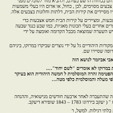
חם בכוחות הרשע בעולם, ולהביא מזור לסובלים מפני
צבעים מסוימים, לבן , כחול, או אדום היו בעלי משמעות
ו מסיידים את קירות הבית, דלתות וחלונות בצבעים אלה.
עות, ומציירים על קירות הבית חמש אצבעות כדי
ים אחרים בעלי תכונות מאגיות, כמו שבע כנגד שבעה
יש השערה שמוצאה מבבל הקדומה ואומצה על ידי
קורות היהודיים גל על ידי נוצרים שביקרו במרוקו, ביניהם
ירופה שסיירו שם.
בי אביזמר לנושא הזה
 הפטימה זהרה המוסלמית ל חמשה היהודית הוא בעיקר
כלפי מעלה והמוסלמית כלפי מטה…
שה שהתעברה לאחר ארבעה חודשים מנישואיה, וההנחה
178 – 1843 שופירא דיעקב.
בלתי רגילות. למשל, ר