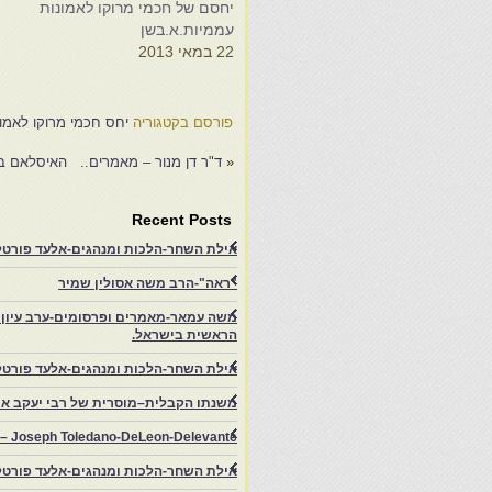
יחסם של חכמי מרוקו לאמונות
י
עממיות.א.בשן
ע
22 במאי 2013
ה
8
פורסם בקטגוריה
יחס חכמי מרוקו לאמונ
«
ד"ר דן מנור – מאמרים.. האיסלאם ברא
Recent Posts
אילת השחר-הלכות ומנהגים-אלעד פורטל-
"ראה"-הרב משה אסולין שמיר
משה עמאר-מאמרים ופרסומים-ערב עיון ב
הראשית בישראל.
אילת השחר-הלכות ומנהגים-אלעד פורטל
משנתו הקבלית–מוסרית של רבי יעקב איפ
rs – Joseph Toledano-DeLeon-Delevante.
אילת השחר-הלכות ומנהגים-אלעד פורטל