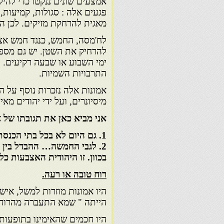
אמצעים שונים ננקטו כדי להיל
פגעים אלה : סגולות, קמיעות, 
מאגית להרחקת מזיקים. לכן הי
לח'מסה, החמש, כנגד חמש אצב
להרחיק את השטן. יש גם מספר
ימי השבוע או שבעה רקיעים. 
התרבויות השמיות.
אמונות אלה נזכרות נוסף על המ
מיסיונרים, ועל ידי יהודים מא
אני מביא כאן את תגובתו של א
1. גם היום לא בכל בתי הכנסת במרוקו לא אומרים "לשם יחוד"….
2. לגבי החמשה… ההבדל בין
בכוון. זו היהודית האצבעות 
רוח טובה או רעה.
היו אמונות מוזרות למשל, אי
הייתה " שמא התעברה מהרוח " ( יעקב בירדוגו 3
היו חכמים שהאימינו בתופעות 