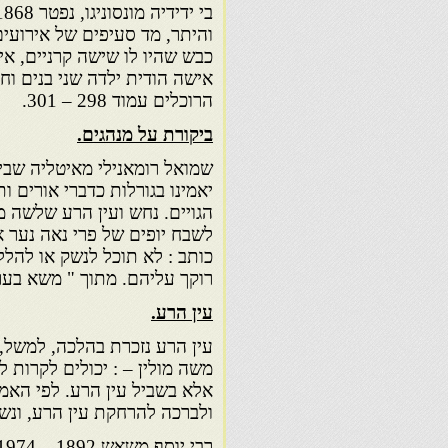
והיתר, מד סעיפים של אירועים
כבש שהיו לו שישה קרניים, אי
אישה הודית ילדה שני בנים וחמ
הרוכלים עמוד 298 – 301.
ביקורת על מנהגים.
יאמינו בגורלות כדברי אורים ו
הגויים. נחש ועין הרע שלשה
לשבח יופים של פרי נאה נער א
כותב : לא תוכל לנשק או להלל 
רוקך עליהם. מתוך " משא בערב
עין הרע.
עין הרע נזכרת בהלכה, למשל, 
משה מולין – : יכולים לקרות ל
אלא בשביל עין הרע. לפי האמו
ולברכה להרחקת עין הרע, ונשי