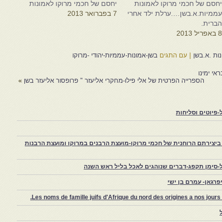
חסם של חכמי מרוקו לאמונות
יחסם של חכמי מרוקו לאמונות
ממיות.א.בשן….ערלת ילד אחרי
7 בפברואר 2013
ברית.
 באפריל 2013
ות .א.בשן
|
עם התגים
בשן-אמונות-עממיות-יהודי -מרוקו
י ימינו
הספרייה הפרטית של אלי פילו-מחקרי אליעזר " פרופסור אליעזר בשן
»
פיוטים וסליחות
יצירתם הרוחנית של חכמי מרוקו-מועצת הרבנים במרוקו ומועצת הרבנות
-סימן תקפג-דברים שנוהגים לאכל בליל ראש השנה
רגאן- עמרם בן ישי
Les noms de famille juifs d'Afrique du nord des origines a nos jou