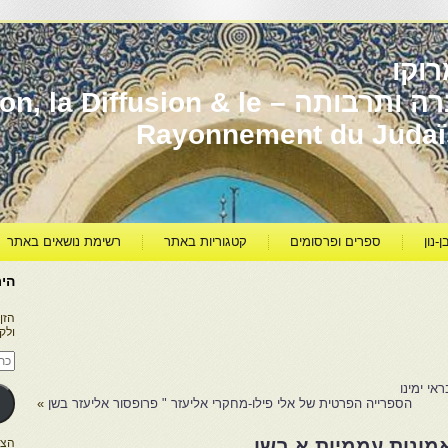
וקו
יהדות מרוקו עברה ותרבותה – usion & le
Rayonnement du Juda
ן-נון
ספרים ופרסומים
קטגוריות באתר
רשימת נושאים באתר
היר
הזן
ולק
כתו
דוא
אלק
י ימינו
הספרייה הפרטית של אלי פילו-מחקרי אליעזר " פרופסור אליעזר בשן
»
מונות עממיות.א.בשן
הצטרפו ל