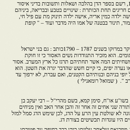
בי ידידיה מונסוניגו, נפטר 1868, רשם בספר הדן בהלכה ושאלות ותשובות בדיני איסור
 חריגים תחת הכותרת : שינויים בטבע ובבריאה, ביניהם
שה ילדה כמין אריה, אישה ילדה תינוק מת עם פיל חי,
ור, תינור בבטנה של אמו היה מדבר ועוד – " קופת
שמואל רומאנילי מאיטליה שביקר במרוקו בשנים 1787 – 1790כותב : גם בני ישראל
תומים. הוא מזכיר התגודדות נשים האסור כי זו חוקת
 משחיתים המה אשר תחתיהם תרגז כל ארץ המערב. אסור
ו נערה יפים, כי קיים חשש שהדבר יגרה את השטן. הוא
יופי בניהם ובנותיהם הקטנים, ואם עברת, לא ירפוך עד
 ". ( שמואל רומאנילי )
בשו"ע או"ח, סימן קמא, בשם מהרי"ל – רבי יעקב בן
תורה שני אחים זה אחר זה והבן אחר האב ואין מניחים
נה לא שולטת עין הרע על הדג, לכן שימש הדג סמל למזל
ם היו עונדות תכשיטים בצורת דג.
רבי יוסף משאש 1892 – 1974 ממכנאס שלאחר עלייתו כיהן כרב בחיפה עד פטירתו,