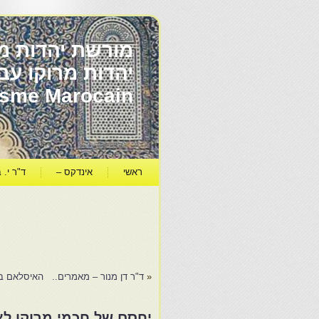
מורשת יהדות מר
ïsme Marocain
ראשי
אינדקס –
ד"ר י. ב
«
ד"ר דן מנור – מאמרים.. האיסלאם ברא
יחסם של חכמי מרוקו לא