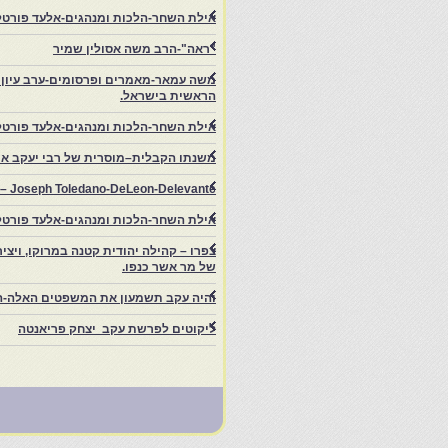
אילת השחר-הלכות ומנהגים-אלעד פורטל-
"ראה"-הרב משה אסולין שמיר
משה עמאר-מאמרים ופרסומים-ערב עיון ב
הראשית בישראל.
אילת השחר-הלכות ומנהגים-אלעד פורטל
משנתו הקבלית–מוסרית של רבי יעקב איפ
rs – Joseph Toledano-DeLeon-Delevante.
אילת השחר-הלכות ומנהגים-אלעד פורטל
של מר אשר כנפו.
והיה עקב תשמעון את המשפטים האלה-ה
ליקוטים לפרשת עקב יצחק פריאנטה