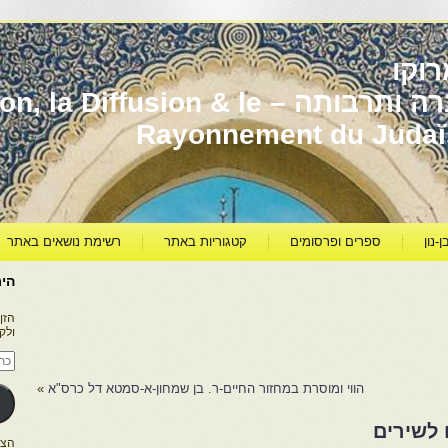
וקו
יהדות מרוקו עברה ותרבותה – usion & le
Rayonnement du Juda
ן-נון
ספרים ופרסומים
קטגוריות באתר
רשימת נושאים באתר
היר
הזן
ולק
כתו
דוא
אלק
הווי ומוסרת במחזור החיים-ר. בן שמחון-א-סמטא דל כרס"א
»
 לשירים
הצטרפו ל