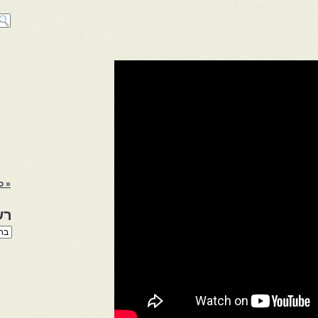
« ס
רש
רשי
הנו
באת