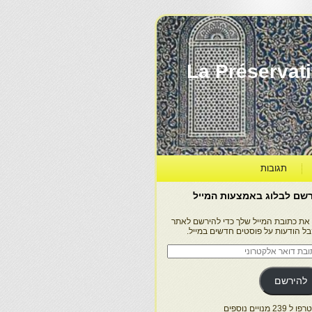
La Préservation, la Diff
תגובות
שם לבלוג באמצעות המייל
 את כתובת המייל שלך כדי להירשם לאתר
בל הודעות על פוסטים חדשים במייל.
בת
ר
טרוני
להירשם
 239 מנויים נוספים