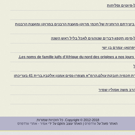
פיוטים וסליחות
יצירתם הרוחנית של חכמי מרוקו-מועצת הרבנים במרוקו ומועצת הרבנות
-סימן תקפג-דברים שנוהגים לאכל בליל ראש השנה
רגאן- עמרם בן ישי
Les noms de famille juifs d'Afrique du nord des origines a nos jou
צפרו – קהילה יהודית קטנה במרוקו, ויצירת חכמיה חובקת עולם.הרמ"א מצפרו-נסים אמנון אלקבץ.ברית 41 בעריכתו
רב משה אסולין שמיר
Copyright © 2012-2018. כל הזכויות שמורות.
האתר פועל על
וורדפרס
| האתר עוצב והוקם על ידי
אמיר - אתרי וורדפרס