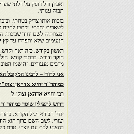
ואביון ודל דופק על דלתי שער
תבזה ענותי.
בזכות אותו צדיק בטחתי. ובזכ
לשארית נחלתי. יכתבו לחיים ט
ומצוותיה לשם יחוד שכינתי. ה
הנעימים שלא יתפרדו עד קץ י
ראשון בקודש. כזה ראה וקדש. 
חוקר ודורש. בכתבי קודש. הול
מרבים מנעורים. זה שמו הטוב 
אני לדודי – לרבינו המקובל ה
כמוהר"ר יחייא אדהאן זצוק"ל
רבי יחייא אדהאן זצוק"ל
דרוש לתפילין שיסד כמוהר"ר י
יגדל הבורא ויגיל הקורא. בתורת
וצורי. לשם השם ברוך הוא הודי
בהצנע לכת עם יוצרי. טרם כלו