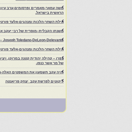
משה עמאר-מאמרים ופרסומים-ערב עיון ב
הראשית בישראל.
אילת השחר-הלכות ומנהגים-אלעד פורטל
משנתו הקבלית–מוסרית של רבי יעקב איפ
rs – Joseph Toledano-DeLeon-Delevante.
אילת השחר-הלכות ומנהגים-אלעד פורטל
של מר אשר כנפו.
והיה עקב תשמעון את המשפטים האלה-ה
ליקוטים לפרשת עקב יצחק פריאנטה