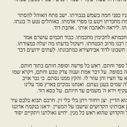
פניו כפני חמה כשמש בגבורתו. ישב פתח האוהל להסתר
 מחברתו ויטע בו מפרי אדמתו. כאוהלים נטע ה' בגנתו.
ו. ליראה ולאהבה אותו . אהבת דוד.
ב חכמתא לחכימין מחכמתו. כבוד חכמים עושרם אמר
בנו מרוב הבטחתו. וישקול בדעתו מה יעלה במצודתו.
חשבונו לדוד אביחצירא כמתכונתו. לעתים ידועים דבר
 ספר וחתם. ראש כל פרשה וסופה חותם בתוך חותם.
בסופה. על דבר אמת וענוה צדק טבע וחתם, ויקרא שמו
עד חציו והן עוזר לו. והקץ ממנו נסתם. כי גבר אויב
ה שמים בענן נעתם. ואנחנו נבוכים בארץ סגר עלינו
יף וירא ה' משמים עד חיותם. על כסא דוד.
 הדיין. יצן ויחזור ויתן בלי כלי זין. חרבם תבוא בלבם עיר
 אבותינו הקדושים שישבו על המעיין. יראנו בנקמת אדוננו
ל והקדוש שהוא ראש כל מנין. יחיש גאולתנו ויתקיים יסוד