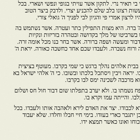
בי תאיר נרי. לתקון אשר עויתי בגופי ונפשי ושארי. בכל
ות רצונו בלב שלם להכניע יצרי. ולדבק ביצר הטוב
לרצון אמרי פי והגיון לבי לפניך ה' גואלי צורי.
 ברה. היא מצות התפילין כתר ועטרה. אשר נשתמש בה
רביטו של מלך בקדושה ובטהרה בזריזות ונקיות
בור ומעשה ושפה ברורה. אשר בחר בנו מכל אומה זרה.
 ורוח נשברה. ולעבדו שכם אחד כחשכה כאורה. יראת ה'
 בבית אלהים נהלך ברגש כי שמי בקרבו. מעוטף בציצית
. יראה ויבין ויסתכל בלכתו ובשובו. כי ה' אלהי ישראל בא
וא מרכבה לשכינה ימס לבו בקרבו.
ח נשמתו בו. ולא יערב בתפלתו שום דבור חול חס ושלום
בו. והייתה עמו וקרא בו.
א לכבודו. יצר את האדם לירא ולאהבה אותו ולעבדו. בכל
ן יתגבר כארי בעודו. בימי חיי חבלו וחלדו. שלא יעבוד
כוחו ואונו כאשר תמצא ידו.