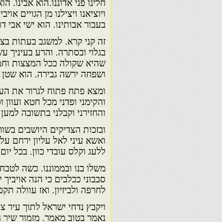
חלינו פני אדוננו.הוא אבינו. הוא
ויוציאנו ויצילנו מן הגויים אוי
בעבור אבותינו. הוא ישי אבי דו
זה קני קרא. למשגב בעתות בצרה
בגלוי ובסתרה. והרע בעיניך עש
שהיא שקולה ככל המצצות וחמו
ושפחה ירשה גבירה. הוא שטן 
ומצא פתח פתוח לגרור את העב
והקימני ופדני מכל חטא ועוון
והחזירני וקבלני בתשובה למען 
ובזכות הצדיקים היושבים בשור
ואשא עיני לאל עליון ירחם על ע
ללעג וקלס עובדי כוון. בכל יום
משלו בנו ובממוננו. כשה לטבח יו
סבבוני ככלבים כי הנה אויביך י
לחרפה ולביזיון. ואז עוולה תקפ
ויקבץ נדחי ישראל לתוך עיר צי
נאמר בטוב מאמר. מזמור שיר ח