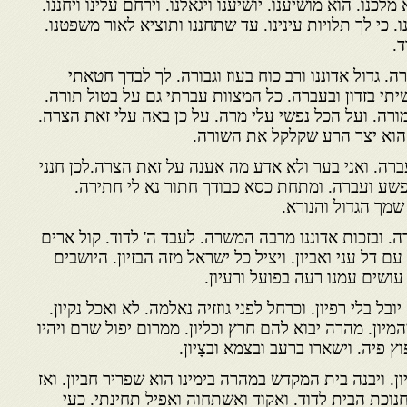
 מלכנו. הוא מושיענו. יושיענו ויגאלנו. וירחם עלינו ויחננו.
בינו. כי לך תלויות עינינו. עד שתחננו ותוציא לאור משפטנו.
ד.
. גדול אדוננו ורב כוח בעוז וגבורה. לך לבדך חטאתי
יתי בזדון ובעברה. כל המצוות עברתי גם על בטול תורה.
רה. ועל הכל נפשי עלי מרה. על כן באה עלי זאת הצרה.
הוא יצר הרע שקלקל את השורה.
רה. ואני בער ולא אדע מה אענה על זאת הצרה.לכן חנני
 ופשע ועברה. ומתחת כסא כבודך חתור נא לי חתירה.
שמך הגדול והנורא.
ה. ובזכות אדוננו מרבה המשרה. לעבד ה' לדוד. קול ארים
ם דל עני ואביון. ויציל כל ישראל מזה הבזיון. היושבים
 עושים עמנו רעה בפועל ורעיון.
בל בלי רפיון. וכרחל לפני גוזזיה נאלמה. לא ואכל נקיון.
המיון. מהרה יבוא להם חרץ וכליון. ממרום יפול שרם ויהיו
וץ פיה. וישארו ברעב ובצמא ובצָיון.
ון. ויבנה בית המקדש במהרה בימינו הוא שפריר חביון. ואז
נוכת הבית לדוד. ואקוד ואשתחוה ואפיל תחינתי. כעי