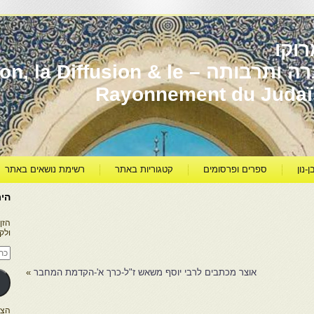
וקו
יהדות מרוקו עברה ותרבותה – usion & le
Rayonnement du Juda
ן-נון
ספרים ופרסומים
קטגוריות באתר
רשימת נושאים באתר
היר
הזן
ולק
כתו
דוא
אלק
אוצר מכתבים לרבי יוסף משאש ז"ל-כרך א'-הקדמת המחבר
»
הצטרפו ל