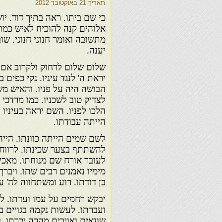
תאריך
21 באוקטובר 2012
כי שם ביתו. ראה בתיך דוד. יו
אלוהים קנה להוכיח לאיש כמונ
מתשובה ואומר חנוני חנוני. ש
יענה.
שלום שלום לרחוק ולקרוב אם תה
יראת ה' לנגד עיניו. נקי כפים ב
הבושה היה על פניו. והאיש מש
לצדיק טוב לשכניו. כמו מרדכי 
הלכו לפניו. השם יראה בעיניו 
הייתה עבודתו.
לשם שמים הייתה כוונתו. הייה
להשתתף בצער שכינתו. לרווחה
לעובר אורח שם מנוחתו. מאכיל
מימיו נאמנים רבים שתו. ויברך 
בן דודתו. רוע ומשתחווה לה' 
יבקש רחמים על עמו ועדתו. ל
ועברתו. לעשות נקמה בגויים ב
שונאים ואויבים מהרה יכרתו. ו