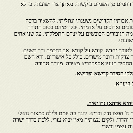
י רחמים מן השמים ביקשתי. מאתך צור ישועתי. כי לא
ות אבותיו הקדושים נשענתי ונתליתי. להשאיר ברכה
ובים וארוכים על אדמתי. יבלו ימיהם בטוב התורה
מה הגיבורים הכובשים על יצרם התפללתי. על שני אחים
שועתי.
לטובה יחדש. קודש על קודש. אב בחכמה ורך בשנים.
ך צדקות ודובר מישרים. כולל כל אישורים. ירא השם
החסיד העניו אספקלריא מאירה. מנורה טהורה.
אלקי חסידר קדישא ופרישא.
 וזיע"א
חיא אדהאן נרו יאיר.
 ה' חפצו חזק ובריא. יהגה בה יומם ולילה כמצות גואלי
 והדרי. ולקים מצותיה מאין יבוא עזרי. ללכת בדרך ישרה
ת עצמי ובשרי.