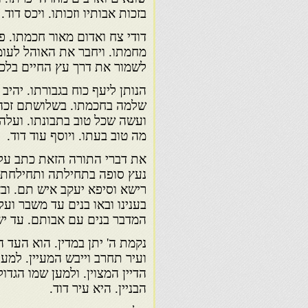
בזכות אבותיו וזכותו. ויכס דוד.
דודי צח ואדום מאור חכמתו. 
מחמתו. ויחבר את האוהל לעומת
לשמור את דרך עץ החיים בלכת
הנותן ליעף כוח בגבורתו. יהי
שלמה בחכמתו. בשלושתם זכה ר
ועשה שכל טוב בתבונתו. ועלה 
מה טוב בעתו. ויוסף עוד דוד.
את דברי התורה הזאת כתב על
נעץ סופה בתחילתה ותחילחתה 
רישא וסיפא יעקב איש תם. ובא 
בענינו ובאו בנים עד משבר ועל
המדבר בנים עם אבותם. עד ישק
נקמת ה' יתן במדין. הוא העד הוא
ועיר תחרב וייבש המעיין. למען
הדיין המצוין. ולמען שמו הגדו
הבניין. היא עיר דוד.