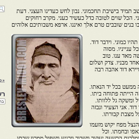
שב תמיד בישיבת תחכמוני. נבון לחש כעדינו העצני. דעת
י. הכל שוים לטובה כדל כעשיר כעני. מקרב רחוקים
ובו בנים שובבים טרם אלך ואיננו. ארפא משבותיכם אלוהים
יו כמוני. וידבר דוד.
כל ענייניו. מסוה
ה מאד ענו. טוב
אחד מבניו. צדק ושלום
ויירא דוד אהבה רבה
« ס
 ממעט בכל יד הנאתו.
 הייתה פתוחה ביתו.
רש
 ומשקה גל ללוותו.
רשי
הנו
דוד. אני הצעיר ונבזה
באת
על מצבת קבורתו.
הנצל מפח יקוש מזעמו
אפו ובחמתו. וכל
מלכות הרשעה יעקור וישבור ויכניע וישפיל ממכון שבתו.