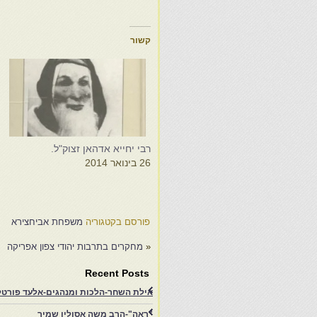
קשור
רבי יחייא אדהאן זצוק"ל.
מ
26 בינואר 2014
א
7
פורסם בקטגוריה
משפחת אביחצירא
«
מחקרים בתרבות יהודי צפון אפריקה
Recent Posts
אילת השחר-הלכות ומנהגים-אלעד פורטל-
"ראה"-הרב משה אסולין שמיר