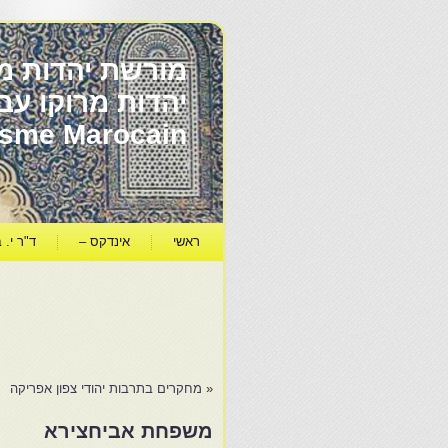
מורשת יהדות מר
ïsme Marocain
ראשי
אינדקס –
ד"ר י. ב
«
מחקרים בתרבות יהודי צפון אפריקה
משפחת אביחצירא