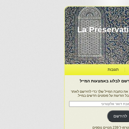
La Préservation, la Diff
תגובות
שם לבלוג באמצעות המייל
 את כתובת המייל שלך כדי להירשם לאתר
בל הודעות על פוסטים חדשים במייל.
בת
ר
טרוני
להירשם
 239 מנויים נוספים