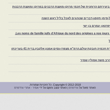
יצירתם הרוחנית של חכמי מרוקו-מועצת הרבנים במרוקו ומועצת הרבנות
-סימן תקפג-דברים שנוהגים לאכל בליל ראש השנה
רגאן- עמרם בן ישי
Les noms de famille juifs d'Afrique du nord des origines a nos jou
צפרו – קהילה יהודית קטנה במרוקו, ויצירת חכמיה חובקת עולם.הרמ"א מצפרו-נסים אמנון אלקבץ.ברית 41 בעריכתו
רב משה אסולין שמיר
Copyright © 2012-2018. כל הזכויות שמורות.
האתר פועל על
וורדפרס
| האתר עוצב והוקם על ידי
אמיר - אתרי וורדפרס