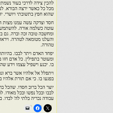
להכין צידה לדרכי בעוד נשמתי 
מכל כל כאשר ירצה הבורא. לעש
שהוא חפץ בתשובתי ויושרי. יהיו 
חסד וצדקה עשה עמנו מצות ה'
עוטה כשלמה אורה. להשתמש בש
ומחשבה טובה זכה וברה. גם בד
והעלנו מטומאה לטהרה. ויראה
טהורה.
יפחד האדם ויתר לבבו. בהיותו
ומעוטר בתפילין. כל אדם חזו בו
בו. יכנע וישפיל עצמו וידע שה
ויתפלל אל אלהיו אשר ברא ונפ
בפגעו בו. כי אם תורת אלהיו בל
יוצר הכל ברוב חסדו. שהכל בר
לבבו ובכל נפשו ובכל מאודו. לכ
עבודה נכריה בלתי לה' לבדו. ב