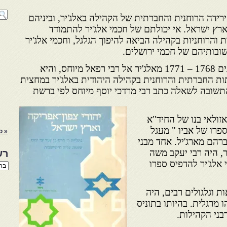
ירידה הרוחנית והחברתית של הקהילה באלג'יר, וביניהם
ארץ ישראל. אי יכולתם של חכמי אלג'יר להתמודד
הרוחניות בקהילה הביאה להיפוך הגלגל, וחכמי אלג'יר
ובותיהם של חכמי ירושלים.
אחת השאלות נשלחה בין השנים 1768 – 1771 מאלג'יר אל רבי רפאל מיוחס, והיא
ת החברתית והרוחנית בקהילה היהודית באלג'יר במחצית
שובה לשאלה כתב רבי מרדכי יוסף מיוחס לפי ברשת
רהם אזולאי בנו של החיד"א
ספרו של אביו " מעגל
« ס
אברהם מארג'יל. אחד מבני
, היה רבי יעקב משה
רש
 אלג'יר להדפיס ספרו
רשי
הנו
באת
וגלגולים רבים, היה
 מרגלית. בהיותו בתוניס
בני הקהילות.