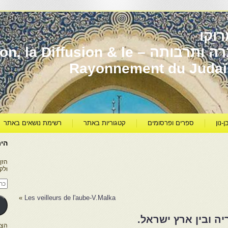
וקו
יהדות מרוקו עברה ותרבותה – usion & le
Rayonnement du Juda
ן-נון
ספרים ופרסומים
קטגוריות באתר
רשימת נושאים באתר
היר
הזן
ולק
כתו
דוא
אלק
»
Les veilleurs de l'aube-V.Malka
יה ובין ארץ ישראל.
הצטרפו ל