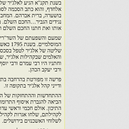
בשנת תקנ"א הגיע לאלג'יר של
אלחדף, והוא כתב הסכמה לספ
בושערה, ברית אברהם. המחבר נ
נגידים הגביר…החכם השלם. ב
אותו ואת חתנו החכם השלם רב
שמעם והשפעתם של השד"רים 
המוסלמי
שליטה של אלג'יר לטפל בסכסוך
והאלמים שבקהילות אלג'יר, ש
וחתניו היו רבי עמרם ורבי יוס
ורבי יעקב הכהן.
פרשה זו מפורטת בהרחבה בתש
ודייני קהל אלג'יר בתקופה זו.
ההתחדשות וההתחזקות של הע
הביאה להגברת איסוף התרומות
התיכון. אולם חכמי וראשי ע
לקהילתם, שלחו אגרות לקהילות
לשלוחי האשכנזים בירושלים.