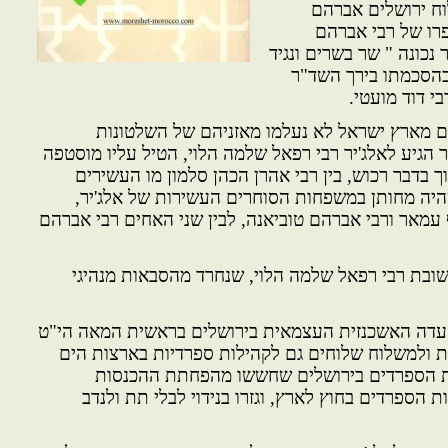
וח ירושלים אברהם
רו של רבי אברהם
כונה " שר בשרים ונגיד
הסכמתו בירך השד"ר
י דוד מועטי.
מארץ ישראל לא נעלמו מאזניהם של השלטונות
ים. בשנת 1795 כאשר הגיע לאלג'יר רבי רפאל שלמה הלוי, הטיל עליו מוסטפה
 בדבר רכוש, בין רבי אהרן הכהן סלמון מו העשירים
היה מחותן במשפחות הסוחרים העשירות של אלג'יר,
ף עמאר ורבי אברהם טוביאנה, לבין שני האחים רבי אברהם
ובת רבי רפאל שלמה הלוי, שנחרד מהסבאות מנהיגי
דה האשכנזית העצמאית בירושלים בראשית המאה הי"ט
 ולמשלוח שלוחים גם לקהילות ספרדיות בארצות הים
דת הספרדים בירושלים שחששו מהפחתת ההכנסות
 הספרדים בחוץ לארץ, וגזרו בנידוי לבלי תת ולנדב