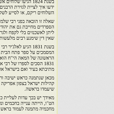
בשנת 1824 הגיעו שלו
ידעו איך לציית לגזירת הרבני
השלוחים ריקם, או לסייע לשל
שאלה זו הובאה בפני רבי שלמה
הספרדים מחייבת גם את יהודי
ליתן לאשכנזים בלי לקפח ולג
שאין דין שימנע רבים מלעשות מ
בשנת 1831 הגיע לאלג
המסמכים על ספר פתח הבית ל
הראשונה של המאה הי"ח הוא ר
1831 הסכים לספרו של רב
מתיבתא בעיר ואם בישראל ארג
מכאן שנתמנה כראש ישיבה ורא
קהילות ישראל בצפון אפריקה 
שיעמדו בראשה.
מאידך יש בכך עדות לעליית כ
הט"ו, הייתה ענייה בחכמים ונ
מחכמיה מתמנה לעמוד בראש הה