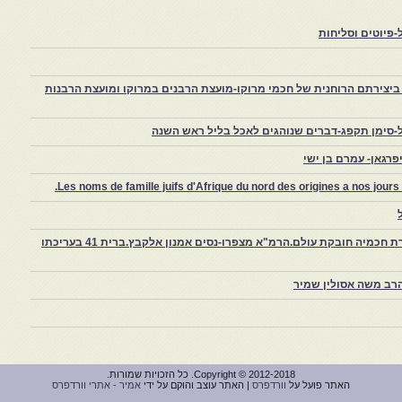
פיוטים וסליחות
יצירתם הרוחנית של חכמי מרוקו-מועצת הרבנים במרוקו ומועצת הרבנות
-סימן תקפג-דברים שנוהגים לאכל בליל ראש השנה
רגאן- עמרם בן ישי
Les noms de famille juifs d'Afrique du nord des origines a nos jou
צפרו – קהילה יהודית קטנה במרוקו, ויצירת חכמיה חובקת עולם.הרמ"א מצפרו-נסים אמנון אלקבץ.ברית 41 בעריכתו
רב משה אסולין שמיר
Copyright © 2012-2018. כל הזכויות שמורות.
האתר פועל על
וורדפרס
| האתר עוצב והוקם על ידי
אמיר - אתרי וורדפרס