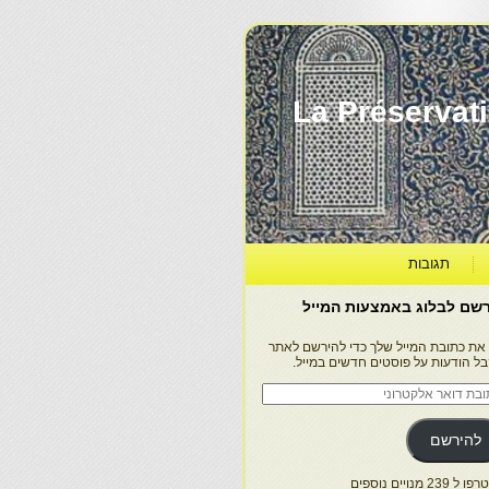
La Préservation, la Diff
תגובות
שם לבלוג באמצעות המייל
 את כתובת המייל שלך כדי להירשם לאתר
בל הודעות על פוסטים חדשים במייל.
בת
ר
טרוני
להירשם
 239 מנויים נוספים