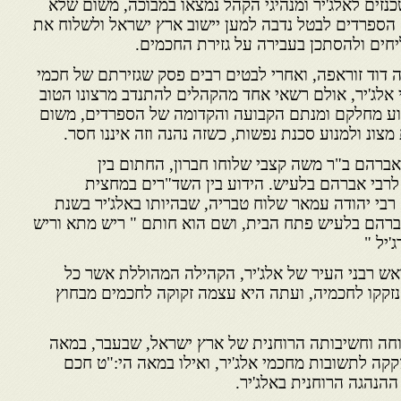
חים אשכנזים לאלג'יר ומנהיגי הקהל נמצאו במבוכה, משום שלא
ם הספרדים לבטל נדבה למען יישוב ארץ ישראל ולשלוח את
יחים ולהסתכן בעבירה על גזירת החכמים.
 דוד זוראפה, ואחרי לבטים רבים פסק שגזירתם של חכמי
 אלג'יר, אולם רשאי אחד מהקהלים להתנדב מרצונו הטוב
רוע מחלקם ומנתם הקבועה והקדומה של הספרדים, משום
צונ ולמנוע סכנת נפשות, כשזה נהנה וזה איננו חסר.
'יר רבי אברהם ב"ר משה קצבי שלוחו חברון, החתום בין
רבי אברהם בלעיש. הידוע בין השד"רים במחצית
בי יהודה עמאר שלוח טבריה, שבהיותו באלג'יר בשנת
י אברהם בלעיש פתח הבית, ושם הוא חותם " ריש מתא וריש
'יל "
ש רבני העיר של אלג'יר, הקהילה המהוללת אשר כל
נזקקו לחכמיה, ועתה היא עצמה זקוקה לחכמים מבחוץ
וחה וחשיבותה הרוחנית של ארץ ישראל, שבעבר, במאה
זקקה לתשובות מחכמי אלג'יר, ואילו במאה הי:"ט חכם
נהגה הרוחנית באלג'יר.