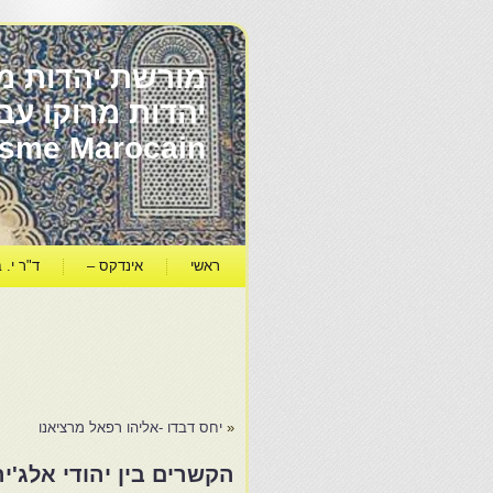
מורשת יהדות מר
ïsme Marocain
ראשי
אינדקס –
ד"ר י. ב
«
יחס דבדו -אליהו רפאל מרציאנו
הקשרים בין יהודי אלג'יר