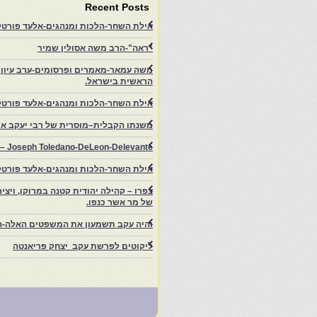
Recent Posts
אילת השחר-הלכות ומנהגים-אלעד פורטל-
"ראה"-הרב משה אסולין שמיר
משה עמאר-מאמרים ופרסומים-ערב עיון ב
הראשית בישראל.
אילת השחר-הלכות ומנהגים-אלעד פורטל
משנתו הקבלית–מוסרית של רבי יעקב איפ
rs – Joseph Toledano-DeLeon-Delevante.
אילת השחר-הלכות ומנהגים-אלעד פורטל
של מר אשר כנפו.
והיה עקב תשמעון את המשפטים האלה-ה
ליקוטים לפרשת עקב יצחק פריאנטה