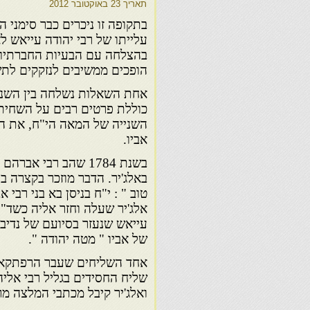
תאריך
23 באוקטובר 2012
בתקופה זו ניכרים כבר סימני ה
עלייתו של רבי יהודה עייאש ל
בהצלחה עם הבעיות החברתיות ו
הופכים ממשיבים לנזקקים לתש
כוללת פרטים רבים על השחיתו
השנייה של המאה הי"ח, את הת
אביו.
בשנת 1784 שהב רבי אב
באלג'יר. הדבר מוזכר בקצרה ב
טוב " : י"ח בניסן בא בני רבי 
אלג'יר שעלה וחזר אליה כשד"ר
עייאש שנעזר בסיועם של נדיבי
של אביו " מטה יהודה ".
אחד השליחים שעבר הרפתקאות 
שליח החסידים בגליל רבי אליהו
ואלג'יר קיבל מכתבי המלצה מר