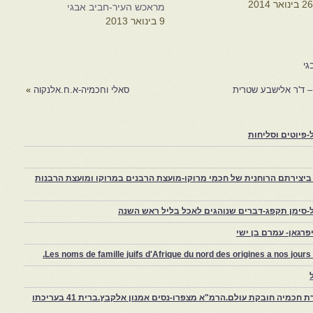
2 בינואר 2014
מה מוזכר במחצית הראשונה
מראכש העיר-חביב אבגי
של המאה ה-12 בנוסחאות
9 בינואר 2013
חדות של קינתו של רבי אברהם
בן עזרא, " אהה ירד " הקינה
תארת סבלם של יהודי מרוקו
גי
ספרד המוסלמית…
– ד'ר אלישבע שטרית
סאלי וחכמיה-א.ח.אלנקוה
»
פיוטים וסליחות
יצירתם הרוחנית של חכמי מרוקו-מועצת הרבנים במרוקו ומועצת הרבנות
-סימן תקפג-דברים שנוהגים לאכל בליל ראש השנה
רגאן- עמרם בן ישי
Les noms de famille juifs d'Afrique du nord des origines a nos jou
צפרו – קהילה יהודית קטנה במרוקו, ויצירת חכמיה חובקת עולם.הרמ"א מצפרו-נסים אמנון אלקבץ.ברית 41 בעריכתו