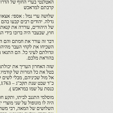
האטלנטי בערי החוף של הדרום
קרבתם למראכש
שלושה ערי נמל : אספי: אצאווי
גדלה. יהודים רבים קבעו בהם 
של היהודים, עוררה את קנאתם 
חוץ, שבעבר היה ברובו בידי הנ
דבר זה עורר את חמתם והם ה
השכיחו את לקחי העבר מהיהוד
וגדולתם לעיני כל. הם התגאו
בהוראת מלכם.
שזה האחרון העריך את יכולתם
בטל את כל הגזרות של קודמיו.
אל מול שכיניהם, מבלי לשים ל
כ
כנסת על שמו במראכש ).
מוסלמי התגנב לביתו, ותקע חר
היה לו מונופול על שני מוצרי 
השלושים של המאה, רבי משה נ