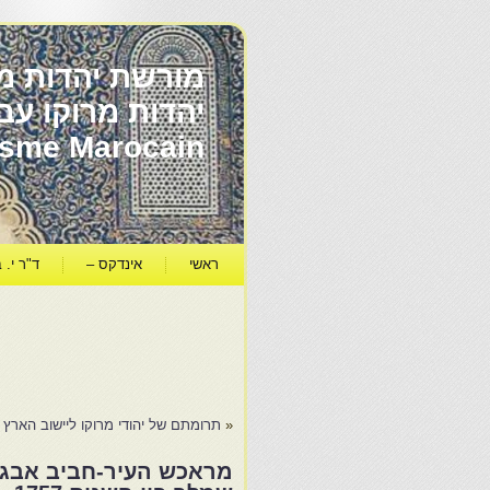
מורשת יהדות מר
ïsme Marocain
ראשי
אינדקס –
ד"ר י. ב
«
תרומתם של יהודי מרוקו ליישוב הארץ 
מראכש העיר-חביב אבגי