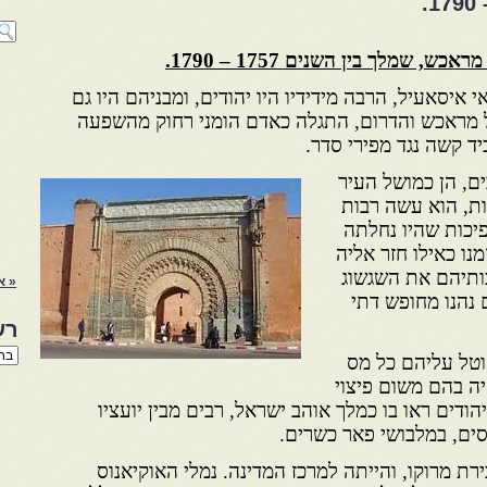
 שמלך בין השנים 1757 – 1790.
 איסאעיל, הרבה מידידיו היו יהודים, ומבניהם היו גם
של מראכש והדרום, התגלה כאדם הומני רחוק מהשפעה
יד קשה נגד מפירי סדר.
ם, הן כמושל העיר
ת, הוא עשה רבות
יכות שהיו נחלתה
ו כאילו חזר אליה
ותיהם את השגשוג
« א
 נהנו מחופש דתי
רש
רשי
וטל עליהם כל מס
הנו
יה בהם משום פיצוי
באת
ודים ראו בו כמלך אוהב ישראל, רבים מבין יועציו
סים, במלבושי פאר כשרים.
 מרוקו, והייתה למרכז המדינה. נמלי האוקיאנוס