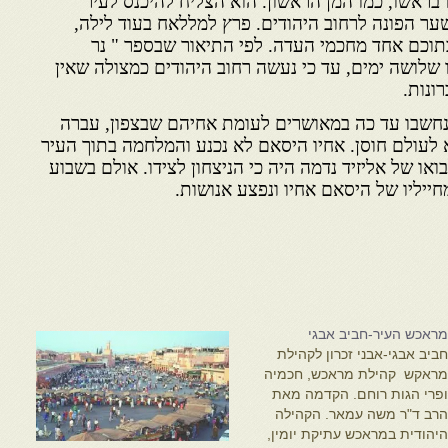
ו בראשו, כמו המן הראשון. הוא הצליח להיכנס לעיר
ר הפונה לרחוב היהודים. פרץ למללאח בעוד לילה,
, בתוכם אחד מחכמי העדה. לפי התיאור שבספר " נר
 שלושה ימים, עד כי נעשה רחוב היהודים כמצולה שאין
ונות.
נחשבו עד כה במאושרים לעומת אחיהם שבצפון, עברה
לעולם חוסן. אחיו היסאם לא נכנע והמלחמה בתוך העיר
או של אליזיד נדמה היה כי הניצחון לצידו. אולם בשבוע
חייליו של היסאם אחיו ונפצע אנושות.
ראכש העיר-חביב אבגי
ביב אבגי-אבני זכרון לקהילת
ראקש קהילת מראכש, חכמיה
פרי הגות רוחם. הקדמה מאת
רב ד"ר משה עמאר. הקהילה
יהודית במראכש עתיקת יומין,