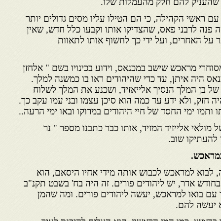
ך שהעניק להם חלק מהעמלות שלו.
עם ראשי הקהילה, כי הם הטילו עליו מסים גדולים יותר
 פנה לרבני פאס, שהצדיקו אותו וקבעו כלל חדש, שאין
 על האחרים, ועל ידי כך לחשוף אותו לתאוות
סוחרי מראכש שישב במכנאס, וידוע בכינויו בשם " אלחזן
אס היה איתן, עד כדי שהיהודים ראו בו כמשנה למלך.
 של בן המלך הנסיך אלייאזיד, ושכנע את המלך לשלוח
ה חזק, ולא ידע עד כמה הוא סיכן עצמו ובני עמו עקב כך.
ותמו ימי החסד של חיי היהודים במרוקו ובאו ימי הרעה..
מולאי אלייזיד המזיד, אותו כבר כתבנו מספר " נר
 להעתיקו שוב.
במראכש.
, לבוא למראכש לכבוש אותה מידי אחיו היסאם, הוא
ודש אדר, יש ליהודים פורים. זה היה בח' בשבט תקנ"ב
שמיד עם בואו למראכש, יעשה ליהודים פורים. ומה שהמן
 יעשה להם.