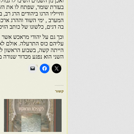
ואכן מן השמים השיבו לו גמול
בעזרת שומר, שפתח לו את השע
וחייליו הרגו ביהודים הרג רב
המערב , ימי השוד וההרג ארכו
בה דגים, כלשונו של כותב הזיכר
וכך גם על יהודי מראכש אשר 
עליהם כוס התרעלה. אולם לא 
הייתה קשה, בשבוע הראשון לבו
השני הוא נפגע מכדור שנורה מ
קשור
מ
ח
מ
ו
ה
ה