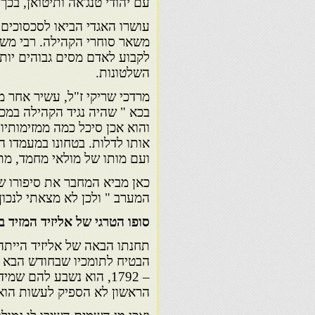
עם יהודי טנג'אה ותיטואן, בכ
עושרו האגדי הביאו לסכסוכים 
משאר סוחרי הקהילה. רבי משה
לקבוע לאדם מסים גבוהים יותר
השלטונות.
מרדכי שריקי ז"ל, עשיר אחר מ
בכא " שהיה נגיד הקהילה במכנ
והוא אכן סיכל כמה ממזימותיו
אותו לדלות. בטחונו במעמדו הי
ועם מותו של מולאי מחמד, מתו 
כאן מביא המחבר את סיפורו של 
המערב " ולכן לא מצאתי לנכון
סופו הטרגי של אליזיד המזיד 
תחנתו הבאה של אליזיד הייתה
הבטיח לתומכיו שבחודש הבא בח
– 1792, הוא נשבע להם 
הראשון לא הספיק לעשות הוא