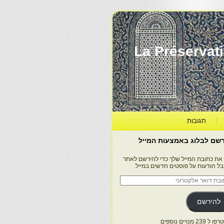
La Préservation, la Diff
תגובות
שם לבלוג באמצעות המייל
 את כתובת המייל שלך כדי להירשם לאתר
בל הודעות על פוסטים חדשים במייל.
בת
ר
טרוני
להירשם
 239 מנויים נוספים