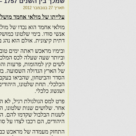
שמלך בין השנים 1757 – 1790.
תאריך
27 בנובמבר 2012
עלייתו של מולאי אחמד מושל מראכש,
מולאי אחמד הוא נכדו של מולאי
אנשי סודו. בימי שלטונו כמו
דתית קיצונית. אולם הוא נהג ב
ובימיו מראכש ראתה ימים טובי
וביותר שעה שעלה לכס המלכו
לשים קץ למהומות, פרעות והפ
של הארץ הגדולה השסועה. בזמנ
הסדר והביטחון, שהביאו בעקב
הכלכלי. תחת שלטונו, היהודים
ושגשוג כלכלי.
פרט למס הגולגולת רגיל, לא ה
אחר. שלושים שנות שלטונו, ה
לשנות הבלבול שקדמו להם. היה
היהודים, הם רכבו לצדו על סו
התחזק מעמדה של מראכש כבירת