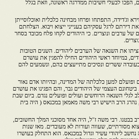
, הפכו לבעלי חשיבות ממדרגה ראשונה, וזאת בגלל
רא וג'דידה, התפתחו ופרחו מבחינה כלכלית ואוכלוסייתן
את דירתם לרגל עסקיהם בענייני ייצוא ויבוא. הצלחתם
של ערבים ונוצרים. כי היהודים לקחו פלח מכובד בסחר
וצרים.
ציתו את השנאה של הערבים ליהודים. השנים הטובות
ים, במיוחד ראשי היהודים החילו להפגין את עושרם
 בעובדה ששרים ונסיכים מתייעצים בהם, ונשמעים להם
 ופועלם למען כלכלתה של המדינה, ובהיותו אדם נאור
 ביטחונם העצמי של היהודים גבר, והם הפגינו את עושרם
ב לגלי השנאה הרוחשים ועולים ופועלים נגדם. ביום שבת
"ד שבט שנת תקכ"ג – 1763, נהרג הרב הישיש רבי משה מאמאן במכנאס ( היה בית
ב בבטנו. רבי משה ז"ל, היה אחד מסוכני המלך החשובים,
יצוא מסורתיים, שעווה ועורות לא מעובדים. מאז שנות
חשב ליהודי עשיר וגדול במכנאס. הוא התחלק בעושרו