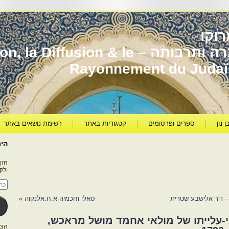
וקו
יהדות מרוקו עברה ותרבותה – usion & le
Rayonnement du Juda
ן-נון
ספרים ופרסומים
קטגוריות באתר
רשימת נושאים באתר
היר
הזן
ולק
כתו
דוא
אלק
– ד'ר אלישבע שטרית
סאלי וחכמיה-א.ח.אלנקוה
»
-עלייתו של מולאי אחמד מושל מראכש,
הצטרפו ל