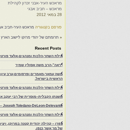
6
ש
מראכש העיר-אבני זכרון לקהילת
מראכש – חביב אבגי
א
28 במאי 2012
א
מ
פורסם בקטגוריה
מראכש העיר-חביב אב
ו
«
תרומתם של יהודי מרוקו ליישוב הארץ 
Recent Posts
אילת השחר-הלכות ומנהגים-אלעד פורטל-
"ראה"-הרב משה אסולין שמיר
משה עמאר-מאמרים ופרסומים-ערב עיון ב
הראשית בישראל.
אילת השחר-הלכות ומנהגים-אלעד פורטל
משנתו הקבלית–מוסרית של רבי יעקב איפ
rs – Joseph Toledano-DeLeon-Delevante.
אילת השחר-הלכות ומנהגים-אלעד פורטל
של מר אשר כנפו.