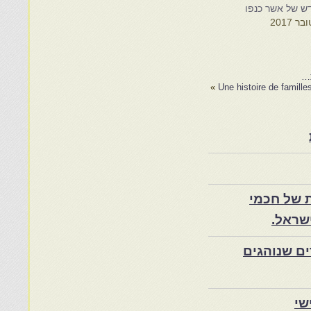
ש של אשר כנפו
ת…
»
Une histoire de famille
 של חכמי
שראל.
ם שנוהגים
שי