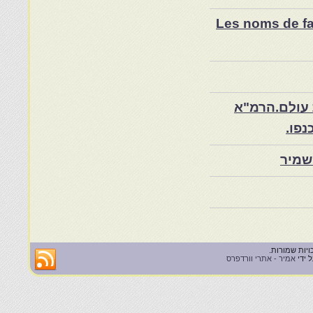
Les noms de fam
 עולם.הרמ"א
שמיר
 ידי
אמיר - אתרי וורדפרס