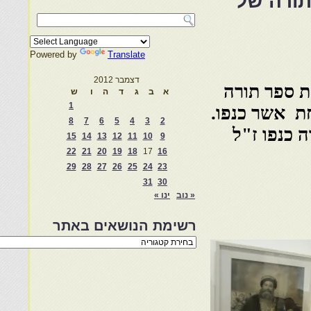
תורה של
Powered by
Translate
דצמבר 2012
ת ספר תורה
א
ב
ג
ד
ה
ו
ש
1
למשפחת אשר כנפו.
8
7
6
5
4
3
2
 כנפו ז"ל
15
14
13
12
11
10
9
22
21
20
19
18
17
16
29
28
27
26
25
24
23
31
30
« נוב
ינו »
רשימת הנושאים באתר
רשימת
הנושאים
באתר