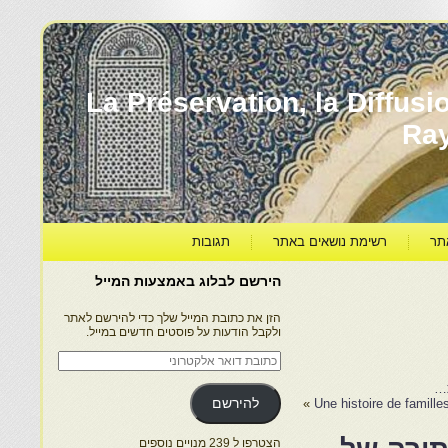
עברה ותרבותה – La Préservation, la Diffusion & le
Ra
תר
רשימת נושאים באתר
תגובות
הירשם לבלוג באמצעות המייל
הזן את כתובת המייל שלך כדי להירשם לאתר
ולקבל הודעות על פוסטים חדשים במייל.
כתובת
דואר
אלקטרוני
ת…
Une histoire de famille
»
להירשם
הצטרפו ל 239 מנויים נוספים