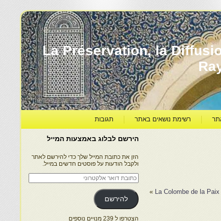
עברה ותרבותה – La Préservation, la Diffusion & le
Ra
תר
רשימת נושאים באתר
תגובות
הירשם לבלוג באמצעות המייל
הזן את כתובת המייל שלך כדי להירשם לאתר
ולקבל הודעות על פוסטים חדשים במייל.
כתובת
דואר
אלקטרוני
»
La Colombe de la Paix
להירשם
הצטרפו ל 239 מנויים נוספים