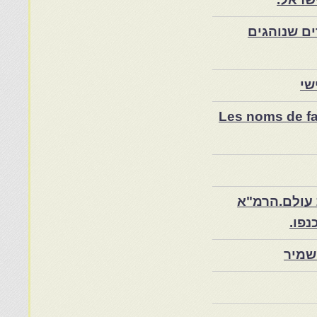
ם שנוהגים
שי
Les noms de fam
 עולם.הרמ"א
שמיר