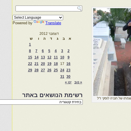
Powered by
Translate
דצמבר 2012
א
ב
ג
ד
ה
ו
ש
1
8
7
6
5
4
3
2
15
14
13
12
11
10
9
22
21
20
19
18
17
16
29
28
27
26
25
24
23
31
30
« נוב
ינו »
רשימת הנושאים באתר
שמתו של חנניה לוסקי ז"ל
רשימת
הנושאים
באתר