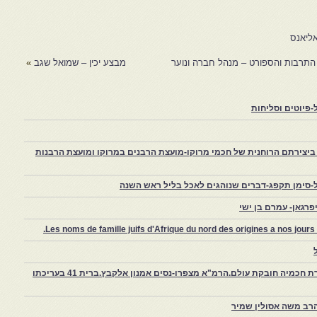
התרבות והספורט – מנהל חברה ונוער
מבצע יכין – שמואל שגב
»
פיוטים וסליחות
יצירתם הרוחנית של חכמי מרוקו-מועצת הרבנים במרוקו ומועצת הרבנות
-סימן תקפג-דברים שנוהגים לאכל בליל ראש השנה
רגאן- עמרם בן ישי
Les noms de famille juifs d'Afrique du nord des origines a nos jou
צפרו – קהילה יהודית קטנה במרוקו, ויצירת חכמיה חובקת עולם.הרמ"א מצפרו-נסים אמנון אלקבץ.ברית 41 בעריכתו
רב משה אסולין שמיר