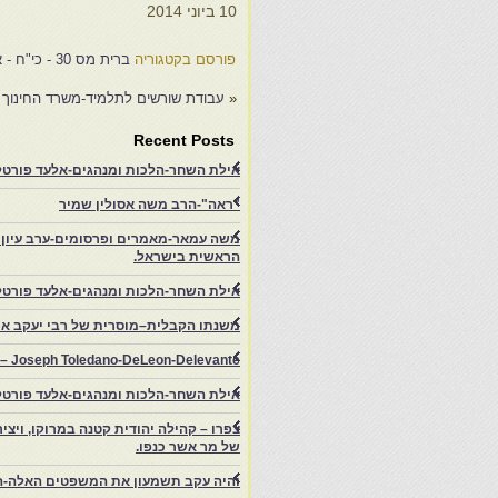
10 ביוני 2014
פורסם בקטגוריה
ברית מס 30 - כי"ח - אליאנס
«
עבודת שורשים לתלמיד-משרד החינוך 
Recent Posts
אילת השחר-הלכות ומנהגים-אלעד פורטל-
"ראה"-הרב משה אסולין שמיר
משה עמאר-מאמרים ופרסומים-ערב עיון ב
הראשית בישראל.
אילת השחר-הלכות ומנהגים-אלעד פורטל
משנתו הקבלית–מוסרית של רבי יעקב איפ
rs – Joseph Toledano-DeLeon-Delevante.
אילת השחר-הלכות ומנהגים-אלעד פורטל
של מר אשר כנפו.
והיה עקב תשמעון את המשפטים האלה-ה