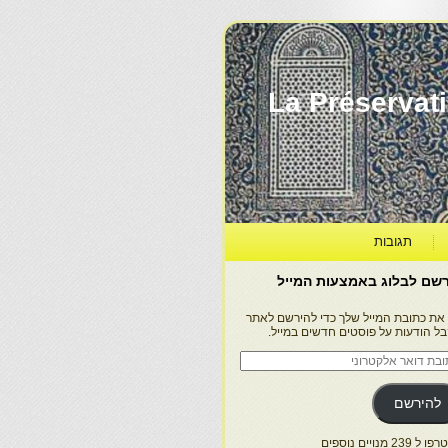
La Préservation, la Diff
תגובות
שם לבלוג באמצעות המייל
 את כתובת המייל שלך כדי להירשם לאתר
בל הודעות על פוסטים חדשים במייל.
בת
ר
טרוני
להירשם
 239 מנויים נוספים