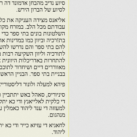
סיוע נדיב מהבחן אדמונד דה ר
לסיוע של הברון הירש.
אליאנס מצידה העניקה את כל 
עבודתם מכל הלב. במזרח מקוב
השלטונות בונים בתי ספר כדי
בת!רכיה וביוון כמו במדינות א
להם בתי ספר והם נדרשו להשת
לתורכיה וליוון השקיעה רבות ב
להתחרות באדריכלות היוונית א
בבניית בתי ספר. הבניין הראשון 
פיהא למעלה ולונור דליסטורייא
סיניוריס, סאהל באש יתתביין
די כלקית לאלייאנץ ודי כא יתק
למעזזה די ענד ליהוד כאמלין 
מנהגום.
לחאגיא די עזיזא כייר ודי כא י
ליהוד.