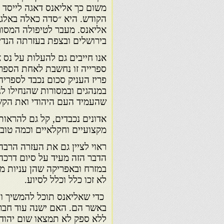
משום כך אליאנס דאגה לייסד 
הקודש. היא ״סדה כאלה באלגיי
אליאנס. מעבר לטיפולה המסור 
בירושלים ובצפת בעזרתה הנד
אנו חייבים גם להעלות על נס
ספרייה זו נחשבת לאחת הספרי
פריז העניק סכום נכבד לספרי
במנהגים ובמסורות שהנחילו ל
שהעמיד העם היהודי ואת הקשר
אדונים נכבדים, קל גם להראו
מקצועיים וחקלאיים וכמה טוב
ראוי לציין גם את העזרה הרבה
הדבר הזה מעיד על סיום דרכה 
במזרח ובאפריקה שהן עניות מד
לא זכו כלל וכלל לסיוע.
כדי שאליאנס תוכל להמשיך ול
באשר הם. האם ישנה עוד חברה
ללא ספק לא תמצאו שום יהודי