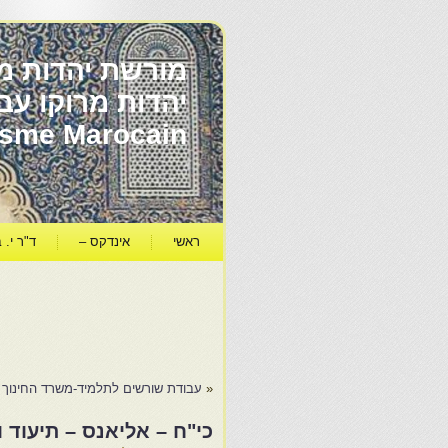
מורשת יהדות מר
ïsme Marocain
ראשי
אינדקס –
ד"ר י. ב
«
עבודת שורשים לתלמיד-משרד החינוך 
כי"ח – אליאנס – תיעוד 