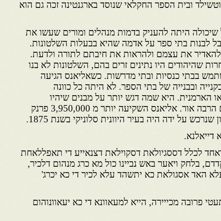
וטשילד ובית הספר החקלאי שנוסד בארגנטינה זכה גם הוא
שיכולה היתה להעניק בדמות מנהלים ומורים שעשו את
ל לבנות בתי ספר על אדמה שהיא בבעלות השלטונות.
 להאדיר את עצמם ולהראות את חיבתם לתורה ולדעת.
חרות שהיהודים היו נתינים זרים בהם, השלטונות לא בנו
מש בבתי כנסיות ובתי מדרשות. כשאליאנס הגיעה
קנייה ובבנייה של בתי הספר. לא היתה כל כוונה
ו הארמנית. היא שמה דגש יותר על מבנים שיהיו
מאווררים דיים ושיחדור לתוכם הרבה אור. אליאנס השקיעה יותר מ 3,950,000 פרנק
שנרכש על ידה היה בעיר היוונית סלוניקי בשנת 1875.
 דייאלנא.
 ואחד לכלל דססגיולאת דסקוילאת דצנאייע די תאפללאחת
דדם, בלחק ויאער באש נביינו כול מא כרג מנהום דלכיר,
עלא האד אסגולאת כא יתשהד עלא לכיר די כא יכרג'
תעטי פרובה מכייירה, הייא למעאוונא די כא יעאוונוהום