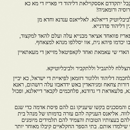
בל יתקדדם אססקוילאת דליהוד די פאריז די מא כא
וסיה ורומאניה?
יבליוטיק דייאלנא. לאלייאנס ענדנא וחדא מן
ין דליהוד פדדנייא.
ריז פוואחד אציאר מבנייא עלה ועלם להאד למקצוד,
 יכדמו פיהא נית, אוו יסללפו מנהא למצאחף.
האדי שי עאמאת ואחד לקאפיטאל מזייאן די מעאתאיין
תצללח ללתגביל וללתקביר ולביבליוטיקא.
כמה דליהוד וללונור דזזמאן לפיאיית די ישראל, כא יביין
 דורות צחאח ומגיהאדין באש ידדאבזו עלה רושהום, ראנא
נא, פלעאדאת די גדודנא, פלחכמים לקבאר דייאלנא, ופכול
ם והמסכנים בקשו שיעניקו גם להם פיסת אדמה כדי שגם
לווה. אליאנס העניקה להם עזרה בדמותו של מנהל בית
ם בעצותיו הטובות והצמיד להם תלמידים מיומנים
 שילמדו אותם. בתי הספר החקלאיים קיבלו מאוחר יותר