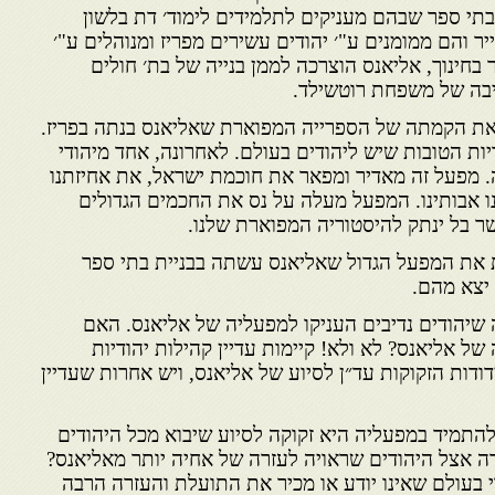
בתי ספר שבהם מעניקים לתלמידים לימוד׳ דת בלשון
ר והם ממומנים ע"׳ יהודים עשירים מפריז ומנוהלים ע"׳
בחינוך, אליאנס הוצרכה לממן בנייה של בת׳ חולים
יבה של משפחת רוטשילד.
 את הקמתה של הספרייה המפוארת שאליאנס בנתה בפריז.
ות הטובות שיש ליהודים בעולם. לאחרונה, אחד מיהודי
ה. מפעל זה מאדיר ומפאר את חוכמת ישראל, את אחיזתנו
נו אבותינו. המפעל מעלה על נס את החכמים הגדולים
 בל ינתק להיסטוריה המפוארת שלנו.
ת את המפעל הגדול שאליאנס עשתה בבניית בתי ספר
 יצא מהם.
 שיהודים נדיבים העניקו למפעליה של אליאנס. האם
של אליאנס? לא ולא! קיימות עדיין קהילות יהודיות
ודות הזקוקות עד״ן לסיוע של אליאנס, ויש אחרות שעדיין
התמיד במפעליה היא זקוקה לסיוע שיבוא מכל היהודים
 אצל היהודים שראויה לעזרה של אחיה יותר מאליאנס?
 בעולם שאינו יודע או מכיר את התועלת והעזרה הרבה