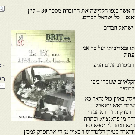
גיליון " ברית " בעריכתו של מר אשר כנפו הקדישה את החוברת מספר 30 – קיץ
 ישראל חברים
 ובאדיבותו ועל כך אני
מעתיק
ביפו ובתוניס הגיעו
« מ
רש
לאיים שנוסדו ביפו
רשי
לרוסיה
הנו
באת
לד, באיין כול נהאר כא
שילד באש יתגאבל
 צדקות ודרוואתב די
רה מן פראנצייא וכתרת
דמא ואחד לידיספאנסיר
וארד סטירן דלונדריס ו' באיין מן די אתתפרק למכזן