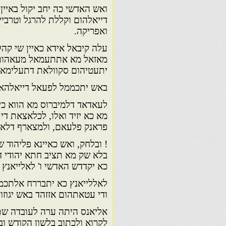
ואש האדשי כה יחב יקול באיין
דייאלהום וקללת להרגל וטרביי
ואפריקה.
עלה קיבאל אידא כאיין שי קהלו
מאזאל מא אתתעמאל מעאהום ח
יתעטיהום סקוולאת דתעלימא, 
באש יתכממל לפעאל דייאלהא כ
לעאדאד דלמיברוס מא הווא כיי
מא כא יזיד ואלו, לכלאצאת די 
פראנק פלעאם, ולמצארף דלאליי
! ובלחק, ואש כאיינא פליהוד ש
בלא שק מא תציב חתא יהודי ד
כא יקדדש האדשי ו' לאלייאנץ 
לאללייאנץ כא יתבררח אלתכמי
ודי עטאתהום אזזהד באש יגוזו 
אליאנס היתה ערה לעובדה שתל
לקרוא ולכתוב בלשון הקודש ו