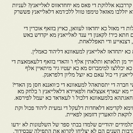
 קררבנא אללוקת די פאס מא יחחדאזוס לאלייאנץ? לעניות
א יזללבו מאזאל טימפו טוול ללכ׳דמא דלאלייאנץ פששרק
ת די מאזל כא יחדאזו לעוואן, כאיץ בזזאף אוכרין די
תא כיר! לקאנון די ענד לאלייאנץ מא יקדדש באש
דצנאייע ודי תאפללאחת.
א יתחדאז לאלייאנץ למעאוונא דליהוד כאמלין.
ר מן תלאתא ותלאתין אלף ו' והאדי בזזאף דלעאמאצת די
כא יכללצו למימברוס מא כא יעטיו גיר מיתאיין אלף
אנץ די כול עאם כא יוצל מליון דלפראנק.
י חברה די יתסתאהל למעאוונא די כ׳וואננא חסן מן האדי?
י מא יעארף אצצלאח ולפאיידא דלאלייאנץ ו' בלחק מא
חאגתהא בלמעאוונא דלכול ו' לעאדאד כא יעמל לפירסא.
מא לקדימא דלאחדות דלעקל די גמעית ליהוד פכול וקת
לוקאת לוואערין דזזמאן לפאיית.
מידים יהודיים שלמדו בבתי ספר של השלטונות לא ״דעו
ברבות השנים הם לא יצליחו לקרוא את התפילה שבסידור.