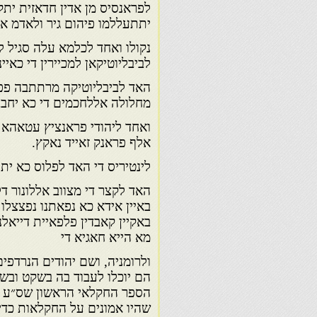
לפראנסיס מן אדין חדאזית יתק
יתתעללמו פיהום גיר ולאדמ אר
נקולו ואחד לכלמא עלה סגיל לב
לביבליוטיקאן למכיירין די כאיינ
האד לביבליוטיקה מרתתבה פפא
מחלולה אללחכמים די כא יחבבו
ואחד ליהודי פראנציץ עטאהא 
אלף פראנק זאייד נאקץ.
לינטיריס די האד לפלוס כא ית
האד לקצר די מצווב אללונור דלח
באיין אידא כא נפאתנו נפצצלו
באקיין קאבדין פלפאיית דייאל
מא הייא חאגיא די
ולרומניה, ושם יהודים הנרדפי
הם יוכלו לעבוד בה בשקט ובש
הספר החקלאי הראשון שס״ע לה
שהיו אמונים על החקלאות כדי