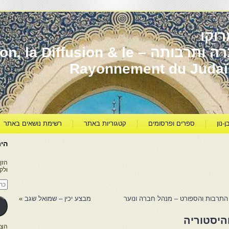
וקו
יהדות מרוקו עברה ותרבותה – usion & le
Rayonnement du Juda
ן-נון
ספרים ופרסומים
קטגוריות באתר
רשימת נושאים באתר
היר
הזן
ולק
כתו
דוא
אלק
התרבות והספורט – מנהל חברה ונוער
מבצע יכין – שמואל שגב
»
והיסטוריה
הצטרפו ל