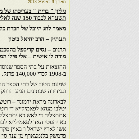
תאריך
9 באפריל 2013
תשע"א לכבוד 150 שנה לאליאנס – כל ישראל חברים.
מאמר לחג היובל של חברת כל
תעתיק – הרב יחיאל ביטון
תרגום – נסים קריספל בהסכמתו
מודה לו אישית – אלי פילו ה
ההוצאות על בתי הספר שנוסדו 
ב-1908 לכדי 140,000 פרנק.
שמעם הטוב של בתי הספר החק
ובגידידה שבתונים הגיע הרחק 
לבארונה מראת ידמונד – רוטשי
יטלבו מנהא לפאמילייא די רוט
אתתצליח די לאש כא יתתצללחו
כא יתעטי האד לפאמילייא לבר
אשי לארץ ישראל ו' באיין מקד
פדמשק בלנמצארף מן ענד סי' יד