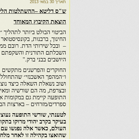
תאריך
30 במאי 2013
ש"ס דליטא –ההשתלטות הליטאי
הוצאת הקיבוץ המאוחד
הביטוי הבולט ביותר לתהליך 
– ובכל שירותי הדת. רובם ממו
השכלתם התורנית והשקפתם היא
היושבים בבני ברק."
החוקרים והפרשנים מתקשים ל
ו׳׳המהפך האשכנזי״ שהתחולל ב
ושוב נשאלת השאלה כיצד נוצ
ובצרפת, מה הם שורשיה ומאין 
התופעה קיימת גם במקומות אח
ספרדים/מזרחים – בארצות הבר
לטענתי, שורשי התופעה נעוצ
בעיקר בקרב יהודי מרוקו בתק
העולם, כאשר אלה נפגשו עם ה
שהואצו בקהילה זו לאחר מלח