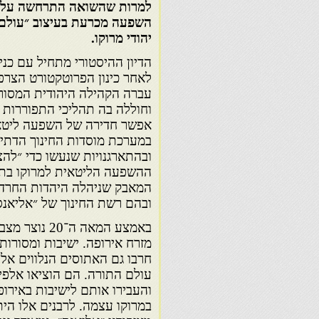
למרות שהשואה התרחשה על א
השפעה מכרעת בעיצוב ״עולם
יהודי מרוקו.
עברה הקהילה היהודית המסור
וחוללה בה תהליכי התפוררות 
אפשר חדירה של השפעה ליטאי
במערכת מוסדות החינוך הדתי,
ובהתארגנויות שנעשו כדי ״להצ
המאבק שניהלה היהדות החרדית נ
ובהם רשת החינוך של ״אליאנס״
באמצע המאה 
מזרח אירופה. ישיבות ומסורו
חרבו גם האתוסים הנלווים א
עולם התורה. הם הוציאו אלפי
והעבירו אותם לישיבות באירו
במרוקו עצמה. לרבנים אלו הי