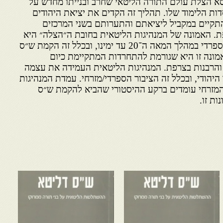
יסא הצלת עולם התורה הליטאי שחרב ובנייתו מחדש על
דות הלימוד שלו. תהליך זה הקדים את יציאת היהודים
תקיים במקביל ליציאתם והתערותם בשני המרכזים
ת. האמונה של המנהיגות הליטאית בחובת ה״הצלה״ היא
זו שעיצבה את עולם התורה הספרדי במהלך המאה ה־20 עד ימינו, ובכלל זה הקמת ש״ס
אמונה זו היא שגורמת להתחרדות המתקיימת כיום
 והרבנות בצרפת. המנהיגות הליטאית העמידה את עצמה
היהודי, ובכלל זה הציבור הספרדי/מזרחי. עמדת המנהיגות
 המזרחי עומדים ברקע ההיסטורי שהביא להקמת ש״ס
ות זו.