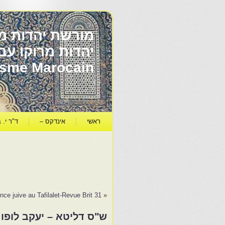
מורשת יהדות מר
ïsme Marocain
ראשי
אינדקס –
ד"ר י. ב
nce juive au Tafilalet-Revue Brit 31
«
ש"ס דליטא – יעקב לופו