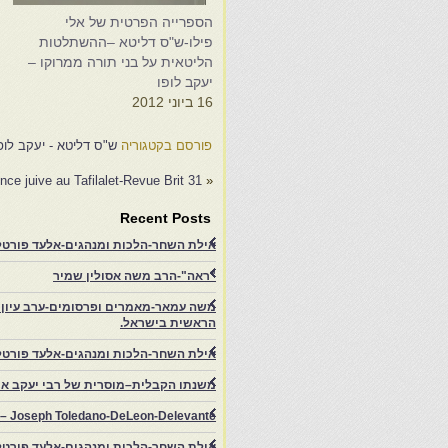
הספרייה הפרטית של אלי
ש
פילו-ש"ס דליטא –ההשתלטות
0
הליטאית על בני תורה ממרוקו –
יעקב לופו
16 ביוני 2012
פורסם בקטגוריה
ש"ס דליטא - יעקב לופ
nce juive au Tafilalet-Revue Brit 31
«
Recent Posts
אילת השחר-הלכות ומנהגים-אלעד פורטל-
"ראה"-הרב משה אסולין שמיר
משה עמאר-מאמרים ופרסומים-ערב עיון ב
הראשית בישראל.
אילת השחר-הלכות ומנהגים-אלעד פורטל
משנתו הקבלית–מוסרית של רבי יעקב איפ
rs – Joseph Toledano-DeLeon-Delevante.
אילת השחר-הלכות ומנהגים-אלעד פורטל