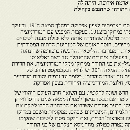
דמת אירופה, היתה לה
 התורה״ שהתגבש בקהילת
הדיון ההיסטורי מתחיל עם כניסת הצרפתים לצפון אפריקה במהלך המאה ה־19, ובעיקר
לאחר כינון הפרוטקטורט הצרפתי במרוקו ב־1912. בעקבות המפגש עם המודרניזציה
תית טלטלה שהותירה אותה ללא יכולת מענה לשינויים
מהירים. חוסר האונים של המנהיגות הדתית המסורתית
ת. המעורבות הליטאית הורגשה ברפורמה שהונהגה
 בפעילות ציבורית שהתנהלה נגד רשת ״אליאנס״
יל״ את בני התורה ממרוקו מנזקי המודרניזציה. את חדירת
ההשפעה הליטאית למרוקו בתחילת המאה ה־20 יש לראות בקונטקסט הרחב של
גד ״אויבי היהדות״, כלומר נגד זרמים יהודים מודרניים
, חלוצת המודרניזציה היהודית בצפון אפריקה.
ה־20 נוצר מצב חדש ושונה לחלוטין. עם השואה חרב העולם היהודי של
ת לימוד שנתגבשו במשך למעלה ממאה שנים נהרסו ואיתן
ליהן. רבנים אחדים ששרדו את המלחמה החלו לשקם את
 תלמידים, המצטיינים שבהם, ממקומות מושבם במרוקו
פה ובארצות־הברית, ואת חלקם מסרו לישיבות שהקימו
תה מטרה כפולה: מחד גיסא הצלתם של בני התורה