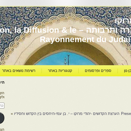
וקו
יהדות מרוקו עברה ותרבותה – usion & le
Rayonnement du Juda
ן-נון
ספרים ופרסומים
קטגוריות באתר
רשימת נושאים באתר
היר
הזן
ולק
כתו
דוא
אלק
Prese
הערצת הקדושים -יהודי מרוקו – י. בן עמי-היחסים בין הקדוש וחסידיו
»
הצטרפו ל