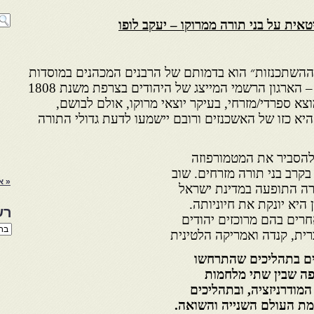
ת על בני תורה ממרוקו – יעקב לופו
״ההשתכנזות״ הוא בדמותם של הרבנים המכהנים במוסדות
החינוך, ברבנות, בקונסיסטואר – הארגון הרשמי המייצג של היהודים בצרפת משנת 1808
צא ספרדי/מזרחי, בעיקר יוצאי מרוקו, אולם לבושם,
 כזו של האשכנזים ורובם יישמעו לדעת גדולי התורה
הסביר את המטמורפוזה
קרב בני תורה מזרחים. שוב
« א
רה התופעה במדינת ישראל
היא יונקת את חיוניותה.
רש
רים בהם מרוכזים יהודים
רשי
ית, קנדה ואמריקה הלטינית
הנו
באת
ים בתהליכים שהתרחשו
ופה שבין שתי מלחמות
מודרניזציה, ובתהליכים
מת העולם השנייה והשואה.