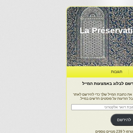
La Préservation, la Diff
תגובות
שם לבלוג באמצעות המייל
 את כתובת המייל שלך כדי להירשם לאתר
בל הודעות על פוסטים חדשים במייל.
בת
ר
טרוני
להירשם
 239 מנויים נוספים