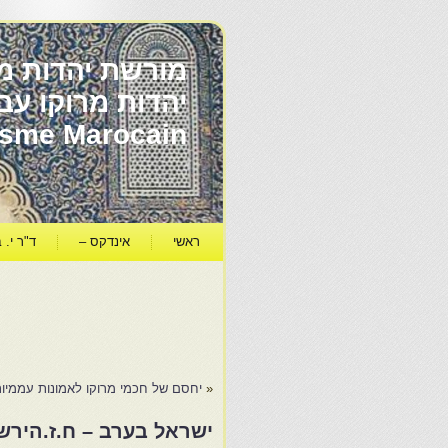
מורשת יהדות מר
ïsme Marocain
ראשי
אינדקס –
ד"ר י. ב
«
יחסם של חכמי מרוקו לאמונות עממיות
ישראל בערב – ח.ז.הירש