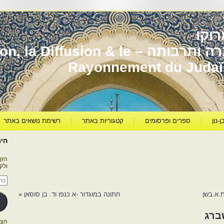
וקו
יהדות מרוקו עברה ותרבותה – usion & le
Rayonnement du Juda
ן-נון
ספרים ופרסומים
קטגוריות באתר
רשימת נושאים באתר
היר
הזן
ולק
כתו
דוא
אלק
.א.בשן
חתונה במוגדור -א.כנפו וד. בן סוסאן
»
ברג
הצטרפו ל