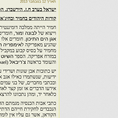
תאריך
12 בנובמבר 2013
ישראל בערב ח.ז. הירשברג. הספ
קורות היהודים בחמיר ובחיג'אז
חמיר הייתה ממלכה דומיננטית
וייצוא של
לבונה
ו
מור
, חומרי
אגן הים התיכון
. חומרים אלו 
שהגיע מאפריקה ל
אימפריה ה
מחמיר על בסיס קבוע במקביל 
במזרח אפריקה. הספר
השיוט 
והעומד בראשה
צ'ריבאל
(Charibael) כידידותיים לרומאים:
יש כתובות אבן שונות ושרידי עת
ידיעות, שנשתמרו כאילו אגב 
ובכתבי מחברים, של בני עמים 
אירעו הדברים או זמן קצר לא
כלאחר יד, ומהן נתכוונו להרצ
כתבי אבות הכנסיה מגמתם הד
הנכבדים לחקירת חייהם הדתיי
הקוראן, אשר גם עליו אין לומר