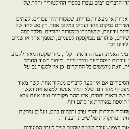
די הדברים רבים נצברו בספרי ההיסטוריה והדת של
גדות או מעשיות בדויות, שמקורותיהן עכורים. לעתים
שירים במקום אחד ועניים במקום אחר. רק סוג אחד של
דיות וידיעות, שנשתמרו במקורות יהודיים. מלבד כמה
ירים, שזהותם מפוקפקת לפעמים, ומסמך אחד או שניים
ידינו דבר.
יני האמת, ועבודה זו אינה קלה, כיוון שקשה מאוד לקבוע
 עובדות היסטוריות ודברי הזיה. בייחוד חשוד החומר,
, וזאת מדגישים כל החוקרים. כן אין לסמוך גם על
הסיפורים אם אין סעד לדברים ממקור אחר. קשה מאוד
המצטרף מחרוזים, שלא תמיד אפשר למצוא את הקשר
 של ודאות יחסית, איזו מהם מקוריים ואיזו אינם אלא
 תוספת מאוחרת או סתם זיוף.
וקרי תולדות יהודי ערב נתקלים בהם, ועל כן נדרשת
בחינה מדוקדקת של שיטת העבודה.
זור בצפון-מערב השטח שהיום שייך לערב הסעודית.