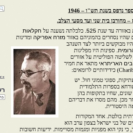
ר נדפס בשנת תש"ו – 1946
 – מחורבן בית שני ועד מסעי הצלב.
 באזורה עד שנת
525
. כלכלתה נשענה על
חקלאות
ם שהיו נסחרים בהמוניהם באזור
מזרח אפריקה
ומדינות
היו מבוקשים ביותר ל
צד השנהב
רומית
. ספינות היו מפליגות
לשליטה הפוליטית על אזורים
בים האריתראי
מתאר את חמיר
« א
יקות, ספוני טמוני חול. יש
אורחא בספרות התלמודית
רש
שונים, שחיו בתקופות בהן
רשי
חר מכן. מהם מסרו את דבריהם
הנו
אה היסטורית.
באת
תית בולטת. אחד המקורות
ם של בני ישראל בצפון ערב הוא
, כי נקי הוא מפניות ומגמות מסויימות. ידיעות חשובות