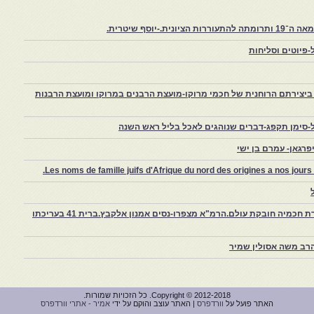
יוסף שיטרית.
פיוטים וסליחות
יצירתם הרוחנית של חכמי מרוקו-מועצת הרבנים במרוקו ומועצת הרבנות
-סימן תקפג-דברים שנוהגים לאכל בליל ראש השנה
רגאן- עמרם בן ישי
Les noms de famille juifs d'Afrique du nord des origines a nos jou
צפרו – קהילה יהודית קטנה במרוקו, ויצירת חכמיה חובקת עולם.הרמ"א מצפרו-נסים אמנון אלקבץ.ברית 41 בעריכתו
רב משה אסולין שמיר
Copyright © 2012-2018. כל הזכויות שמורות.
האתר פועל על
וורדפרס
| האתר עוצב והוקם על ידי
אמיר - אתרי וורדפרס