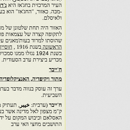
העיר המרכזית בחג'אז היא
ג'ד
-מכּה. כאזור, "החג'אז" הוא 
ולאיסלם.
האזור היה תחת שלטונן של מע
לתקופה קצרה של עצמאות פו
שהוסתו למרוד בעות'מאנים על
הראשונה
בשנת 1916 ,
חוסיין
בשנת
1924
נגזלו ממנו סמכויו
מכריע ביצירת ערב הסעודית.
ח'ייבר
מתוך ויקיפדיה, האנציקלופדי
ערך זה עוסק בנווה מדבר בער
השביעית.
ח'ייבר
(ערבית:
خيبر
, תעתיק מ
ק"מ מצפון לאל מדינה אשר בע
התושבים מחצי האי ערב