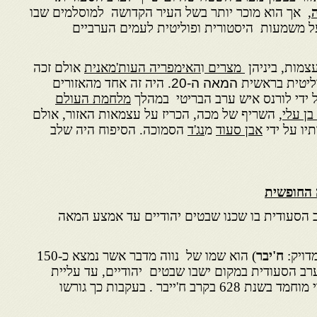
ה
, אך הוא מוכר יותר בשל העיר הקדושה למוסלמים שבו
בעל משמעות היסטורית ופוליטית לעמים הערביים
צמות, ביניהן
מצרים
ו
האימפריה העות'מאנית
אולם זכה
ליטית בראשית
המאה ה-20
. היה זה אחד מהאזורים
 ידי לורנס איש ערב הבריטי במהלך
מלחמת העולם
 בן עלי
, השריף של מכה, הכריז על עצמאות האזור, אולם
תיו על ידי
אבן סעוד
מ
נג'ד
הסמוכה. הסיפוח היה שלב
ה החופשית
ב הסעודית בו שכנו שבטים יהודיים עד אמצע המאה
דויק:
ח'יבר
) הוא שמו של נווה מדבר אשר נמצא כ-150
רב הסעודית במקום ישבו שבטים יהודיים, עד עליית
האסלאם וכיבוש המקום על ידי מוחמד בשנת 628 בקרב ח'ייבר . בעקבות כך גורשו