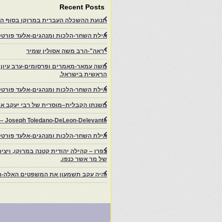
Recent Posts
תנועת ההשכלה העברית במרוקו בסוף המאה ה־19 ותרומתה להתעוררות הציונית.-
אילת השחר-הלכות ומנהגים-אלעד פורטל-
"ראה"-הרב משה אסולין שמיר
משה עמאר-מאמרים ופרסומים-ערב עיון ב
הראשית בישראל.
אילת השחר-הלכות ומנהגים-אלעד פורטל
משנתו הקבלית–מוסרית של רבי יעקב איפ
rs – Joseph Toledano-DeLeon-Delevante.
אילת השחר-הלכות ומנהגים-אלעד פורטל
של מר אשר כנפו.
והיה עקב תשמעון את המשפטים האלה-ה