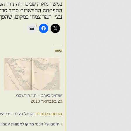
במשך מאות שנים היה נווה המ
התפתחה התיישבות סביב סדרה
עצי תמר צמחו במקום, שהפך למ
קשור
ישראל בערב – ח.ז.הירשברג
י
23 בפברואר 2013
6
פורסם בקטגוריה
ישראל בערב - ח.ז.הי
«
יחסם של חכמי מרוקו לאמונות עממיות