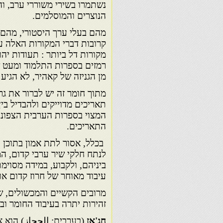
נשתמרו בשירי משוררי ערב, וה
הנוצרים והמוסלמים.
מהם בעלי ערך היסטורי, מהם א
קרובות דברי המקורות האלה ע
מקורות דל ביותר : תעודות יהו
רמזים בספרות התלמוד ומעט ש
מן הגניזה של קאהיר, לא הגיע ל
מתוך חומר זה יש לברור את גרע
תאריכים מדוייקים ולהבדיל בין
המצוי בספרות הערבית הצפונית
התאריכים.
בכלל, אסור לתת אמון בתוכן 
לנתח חלקי שיר ערבי קדום, 
ביניהם, ולקבוע, במידה מסוימת
עיבוד מאוחר של חרוז קדום או
מרובים הקשיים והמכשולים, שח
זהירות יתרה בעיבוד החומר ו
חִג'אז
(בערבית: الحجاز) הוא א