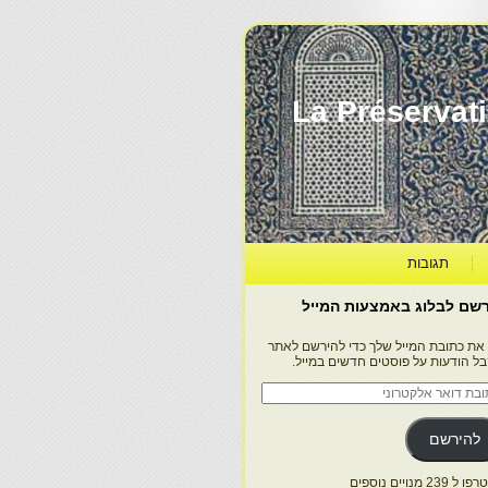
La Préservation, la Diff
תגובות
שם לבלוג באמצעות המייל
 את כתובת המייל שלך כדי להירשם לאתר
בל הודעות על פוסטים חדשים במייל.
בת
ר
טרוני
להירשם
 239 מנויים נוספים