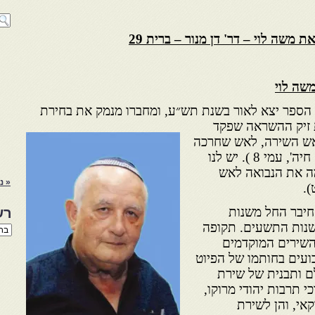
שה לוי
 הספר יצא לאור בשנת תש״ע,
ומחברו מנמק את בחירת
 זיק ההשראה שפקד
 אש השירה, לאש שחרכה
את כנפיו של עוף החול (׳אגדה חיה', עמי 8 ). יש לנו
מה את הנבואה לאש
« נ
).
חיבר החל משנות
רש
 שנות התשעים. תקופה
רשי
הנו
השירים המוקדמים
באת
עים בחותמו של הפיוט
ם ותבנית של שירת
י תרבות יהודי מרוקו,
קאי, והן לשירת