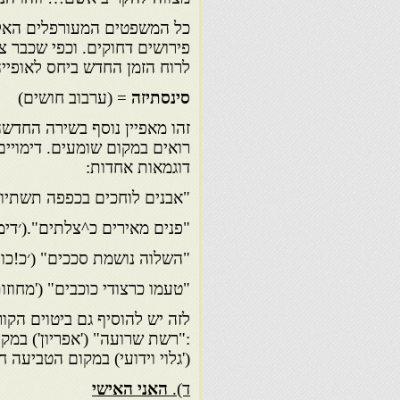
כל המשפטים המעורפלים האלה 
פירושים דחוקים. וכפי שכבר צ
לרוח הזמן החדש ביחס לאופיי
סינסתיזה
= (ערבוב חושים)
זהו מאפיין נוסף בשירה החדשה
רואים במקום שומעים. דימויים 
דוגמאות אחדות:
"אבנים לוחכים בכפפה תשתיות"
"פנים מאירים כ^צלתים".(׳דימ
"השלוה נושמת סככים" (׳כ!כו
"טעמו כרצודי כוכבים" ('מחוזו
לזה יש להוסיף גם ביטוים הקו
:"רשת שרועה" ('אפריון') במק
('גלוי וידועי) במקום הטביעה ח
ד).
האני האישי