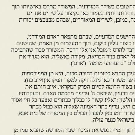
החשובים בשירה המודרנית. המשורר מתרכז באישיותו תוך
ותיו ותהיותיו. נעמוד כאן בקיצור על שירים אחדים
ונה, כמובן, לשירים המאוחרים, שבהם מבצבצים יסודות
הישגים המדעיים, שבהם מתפאר האדם המודרני,
ו כיצור עליון ביקום, תוך התעלמות מן האמת, שהישגים
דבר להרס :"מובל אני אלי הרס". המשורר סבור שהתפיסה
ל האדם כנזר הבריאה, מקורה באשליה. הוא מגדיר את
לם "בתעתועי מרמה" ('אדם').
עידן החדש כטומנת בחובה סכנה, היא מן המפורסמות,
ח שהמשורר כאן מגלה זיקה למקור המקראי(איוב כח).
 בשיר הדומה לסיום הפרק המקראי. איוב חותם את
ים ברעיון, שיראת ה' עדיפה מחכמת האדם. ובעקבותיו
הלשון :"אלי! קשור לי כבליך ככתרים ואצעד כל חיי אסיר
 היא, עדיף כתר האמונה שאליה הוא כבול מכתר
ורר רומז כאן להבדל הבולט בין המסורת של בית אבא,
בישראל כנער עולה.
תוך המיית נפש את הניכור שבין המורשה שהביא עמו מן