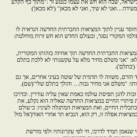
ישראל, שבה הוא חש את עצמו כנטע זר :"מתוך כף הקלע
עידה…ואני לא שיך, ואני לא מכאן" ('לא מכאן')
וסר עניין לתוך המציאות החברתית החדשה הנראית לו
ולמו המקורי נסגר, ובעולם החדש הוא חש זרות מוחלטת:
ציאות החברתית החדשה תוך אחיזה בזהותו המקורית,
מלא: "אני משלם מחיר מלא על עקשנותי לא ללכת בתלם
'בתלם').
גד הזרם, משווה לו תדמית של שוטה בעיני אחרים, אך גם
ותו: "משלם אני מחיר גבוה… והולך בתלם שלי"(שם).
זכות להגן תפיסת עולמו כאמת שאין עליה עוררין. וכדרכו
 פיתויי החיים במציאות החדשה שאליה הוא נקלע, את
כתכלית החיים, ואת המציאות המתגלה לעיניו: כ״עולם
מציאות אפלה זו, רק הוא, הנביא תר אחרי האור('אל מול
 שנאמן תמיד לדרכו, חי לפי עקרונותיו ולפי מורשת