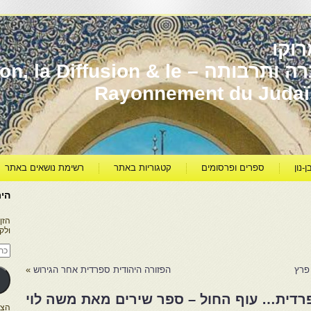
וקו
יהדות מרוקו עברה ותרבותה – usion & le
Rayonnement du Juda
ן-נון
ספרים ופרסומים
קטגוריות באתר
רשימת נושאים באתר
היר
הזן
ולק
כתו
דוא
אלק
פרץ
הפזורה היהודית ספרדית אחר הגירוש
»
רוקו הספרדית… עוף החול – ספר שירים מאת משה לוי
הצטרפו ל