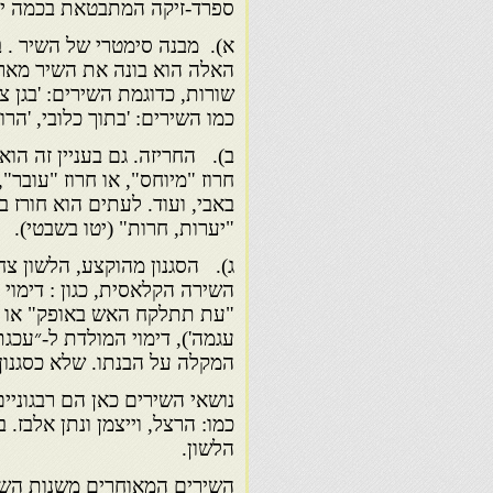
ספרד-זיקה המתבטאת בכמה יסו
א). מבנה סימטרי של השיר . ב
האלה הוא בונה את השיר מאר
שורות, כדוגמת השירים: 'בגן צמ
כמו השירים: 'בתוך כלובי, 'הרו
ב). החריזה. גם בעניין זה הוא
חרוז "מיוחס", או חרוז "עובר",
באבי, ועוד. לעתים הוא חורז בנ
"יערות, חרות" (יטו בשבטי).
ג). הסגנון מהוקצע, הלשון צח
השירה הקלאסית, כגון : דימוי 
"עת תתלקח האש באופק" או די
עגמה'), דימוי המולדת ל-״עכגת 
המקלה על הבנתו. שלא כסגנון 
נושאי השירים כאן הם רבגוניים,
כמו: הרצל, וייצמן ונתן אלבז
הלשון.
השירים המאוחרים משנות השב