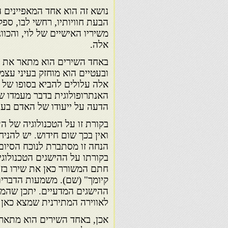
נושא זה הוא אחד המאפיינים 
הבעת חוויותיו, רחשי לבו, ספק
משיריו האישיים של לוי, והכו
אלה.
באחד השירים הוא מתאר את ה
ובעטיים הוא מוחזק בעיני עצמ
אלה עלולים להביא בסופו של 
האנתרופולוגית בדבר מעמדו ש
הדעה על ייעודו של האדם בעו
בקורת זו על הטכנולוגיה של ה
ואין בכך שום חידוש. יש להני
הנחה זו מסתברת לנוכח הסיום
בקורתו על ההישגים הטכנולוגי
חתם המשורר כאן את שירו בזו 
קיומך" (שם). משמעות הדברים
ההישגים המדעיים. יתכן שהמש
לאווירה המתירנית שמצא כאן 
אכן, באחד השירים הוא מתאר 