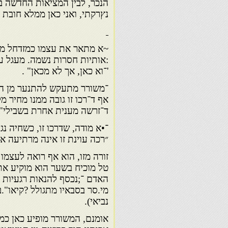
הנכר, לבין המציאות החדשה ב
נץרקתי, ואני כאן ממלא חובת מ
~א מתאר את עצמו כמזדחל מח
:אותיות חסרות נשמה. מעגל ע
'־וא כאן, אך לא מכאן" .
־משורר מתעקש להתנער מן המ
אף ד־רכו זו גובה ממנו מחיר 
ד־זרשה מענית אחרת בשבילי" (
־•א מודה, שדרכו זו, כשחיה נ
״רכה עוינת זו אינה מרתיעה א
זורה מזו, הוא אף רואה לעצמו 
טל מוכיח בשער הוא מוקיע את
האדם ־;נכסף להנאות רגעיות 
מי.סר בסבאיו מתגולל ?קיאו".ב
נביאי).
אומנם, המשורר מופיע כאן כמי