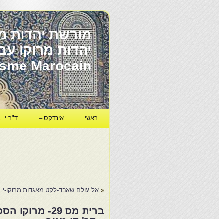
מורשת יהדות מר
ïsme Marocain
ראשי
אינדקס –
ד"ר י. ב
«
אל עולם שאבד-לקט מאגדות מרוקו-י. 
ברית מס 29- מ