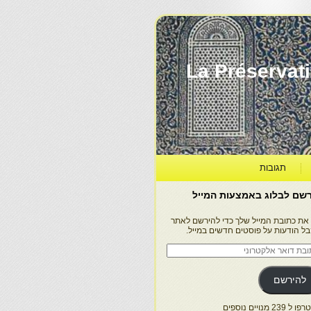
La Préservation, la Diff
תגובות
שם לבלוג באמצעות המייל
 את כתובת המייל שלך כדי להירשם לאתר
בל הודעות על פוסטים חדשים במייל.
בת
ר
טרוני
להירשם
 239 מנויים נוספים