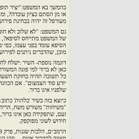
בהמשך בא המשפט:"יציר תופעו
או מן הסתם כציון עובדה?, ומ
מעורפל זה יהיה בבחינת פירוש
גם המשפט: "לא שלוב ולא חובק
של המשפט מתייחס לסיפא?, אם
הסיפא עומד בפני עצמו, כפי ש
מובן, שהדברים ניתנים לפירו
דוגמה נוספת- השיר :ישלח לח?ן
כאן לא ברור למי פונה המשור
כל תשובה תהיה בחזקת השערה 
יודע סוד הצמצום". אם הכוונ
שלפניו אינו ברור.
"משיחות" משורש משח, הריהו 
חידוש לשוני מפוקפק.
מצווה להקריב אשם… וזהו הנ