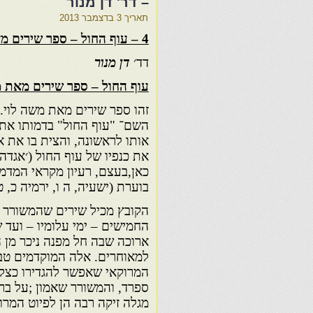
– דר' דן מנור
תאריך
3 בדצמבר 2013
4 – עוף החול – ספר שירים מאת משה לוי – דר' דן מנור – ברית 29
דד׳
דן מנור
עוף החול – ספר שירים מאת מ
זהו ספר שירים מאת משה לוי.
השם־ "עוף החול" בדמותו את
אותו לראשונה, והצית בו את
כאן,בעצם, רעיון מקראי המד
בוערת (ישעיה, ה ו, ירמיה כ, ט
הקובץ מכיל שירים שהמשורר 
החמישים – ימי עלומיו – ועד
ארוכה שבה חל מפנה ניכר מן 
למאוחרים. אלה המוקדמים טבו
המרוקאי שאפשר להגדירו כצל
ספרד, והמשורר שאמון ;על ברכ
מגלה זיקה רבה הן לפיוט המרו