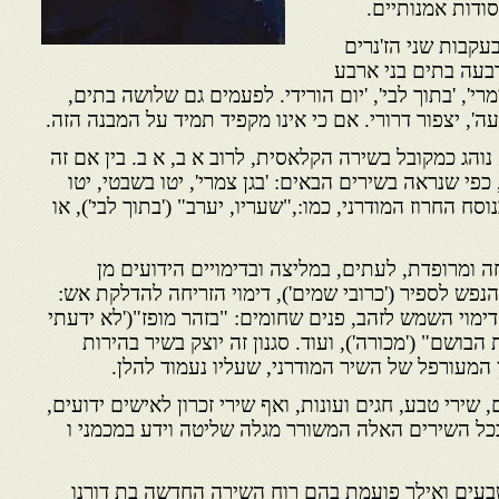
דות אמנותיים.
עקבות שני הז'נרים
בעה בתים בני ארבע
רי', 'בתוך לבי', 'יום הורידי. לפעמים גם שלושה בתים,
עה', יצפור דרורי. אם כי אינו מקפיד תמיד על המבנה הזה.
 נוהג כמקובל בשירה הקלאסית, לרוב א ב, א ב. בין אם זה
 כפי שנראה בשירים הבאים: 'בגן צמרי', יטו בשבטי, יטו
וסח החרוז המודרני, כמו:,"שעריו, יערב" ('בתוך לבי'), או
ה ומרופדת, לעתים, במליצה ובדימויים הידועים מן
הנפש לספיר ('כרובי שמים'), דימוי הזריחה להדלקת אש:
מוי השמש לזהב, פנים שחומים: "בזהר מופז"('לא ידעתי
הבושם" ('מכורה'), ועוד. סגנון זה יוצק בשיר בהירות
המעורפל של השיר המודרני, שעליו נעמוד להלן.
 שירי טבע, חגים ועונות, ואף שירי זכרון לאישים ידועים,
. בכל השירים האלה המשורר מגלה שליטה וידע במכמני ו
עים ואילך פועמת בהם רוח השירה החדשה בת דורנו