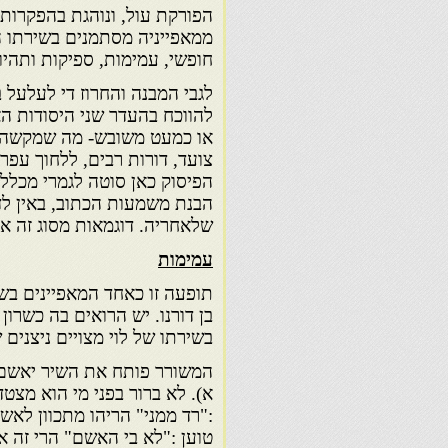
הפורקת עול, ונוהגת בהפקרות
ממאפייניה מסתמנים בשירתו המ
חופשי, עמימות, ספיקות ותהיו
להווכח בהעדר שני היסודות הא
או כמעט משובש- מה שמקשה, ל
צועד, דורות רבים, ללחוך עפר,
הפיסוק כאן סוטה לגמרי מכללי
הבנת משמעות הכתוב, באין לד
שלאחריה. דוגמאות מסוג זה אינ
עמימות
תופעה זו כאחד המאפיינים בשי
בן דורנו. יש הרואים בה כשרון
בשירתו של לוי מצויים ניצנים 
המשורר פותח את השיר יאשם ת
א). לא ברור בפני מי הוא מצט
:"רד ממני" הריהו מתכוון לאש
טוען :"לא בי האשם" הרי זה א