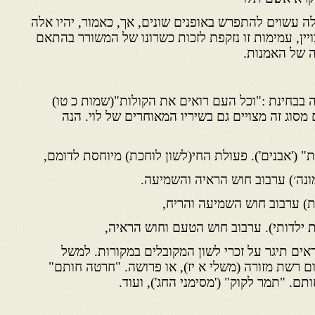
עשוים להתפרש באופנים שונים, אך, כאמור, יהיו אלה
ויין, עמימות זו נזקפת לזכות כשרונו של המשורר בהתאם
ה של האמנות.
 בבחינת :"וכל העם רואים את הקולות"(שמות כ טו)
מסוג זה מצויים גם בשיריו המאוחרים של לוי. הנה
 ('אבנים'). פעולת החי(לשון לוחכת) מיוחסת לדומם,
ונה׳) ערבוב חוש הראיה והשמיעה.
ת) ערבוב חוש השמיעה והריח,
ת ילדותי). ערבוב חוש הטעם וחוש הראיה,
ראים תיגר על זכרי לשון המקובלים במקורות. למשל
ום רשת מזורה (משלי א יז), או פרושה. "חרטה חותם"
ותם. "תמר לקוק" ('מסימני החג'), ועוד.