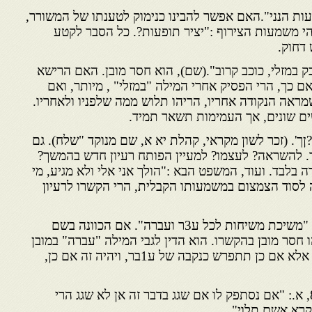
ת הנני".האם אפשר להבינו כנימוק לטענתו של המשורר,
הי משמעות הצירוף :"יציר תופעות?. כל הסבר לקטע
 דחוק.
 במזלי, כוכב קרוב".(שם), הוא חסר מובן. האם הרישא
 כך, הרי הפסיק אחרי המילה "במזלי" , מיותר, ואם
מראה הנקודה אחריו, הריהו תלוש ממה שלפניו ולאחריו.
שים שונים, אך העמימות תשאר תמיד.
ך'. (זכר לשון מקראי, קהלת יא א, שם מנוקד "שלח). גם
ר. להשראה? לעצמו? למעיין הפותח רעיון חדש בהמשך?
בלבד. ועוד, המשפט הבא :"הולך אני אלי ולא מגיע, מי
ה לסוד הצמצום במשמעותו הקבלית, הרי הקשרו לרעיון
כיוצא בזה בשיר 'בלהות' כתוב: "משיכת משיחות לכל ע3ר ועברה". אם הכוונה בשם
חסר מובן בהקשרו. הוא הדין לגבי המילה "עברה" במובן
זעם, שתפקידה כאן אינו ברור, אלא אם כן תתפרש כנקבה של ע1בר, ויהיה זה אם כן,
הרמב״ם, הלכות שגגות, פרק 8, א.: "אם נסתפק לו אם שגג בדבר זה אן לא שגג הרי
קרא אשם תלוי"