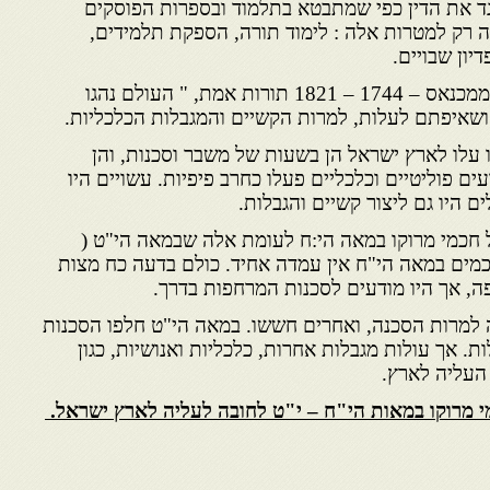
ד את הדין כפי שמתבטא בתלמוד ובספרות הפוסקים
 רק למטרות אלה : לימוד תורה, הספקת תלמידים,
ון שבויים.
וכפי שמעיד רבי רפאל בירדוגו ממכנאס – 1744 – 1821 תורות אמת, " העולם נהגו
 ושאיפתם לעלות, למרות הקשיים והמגבלות הכלכליות.
ו עלו לארץ ישראל הן בשעות של משבר וסכנות, והן
עים פוליטיים וכלכליים פעלו כחרב פיפיות. עשויים היו
 היו גם ליצור קשיים והגבלות.
חכמי מרוקו במאה הי:ח לעומת אלה שבמאה הי"ט (
ם בין החכמים במאה הי"ח אין עמדה אחיד. כולם בדעה כח מצות
ה, אך היו מודעים לסכנות המרחפות בדרך.
למרות הסכנה, ואחרים חששו. במאה הי"ט חלפו הסכנות
ת. אך עולות מגבלות אחרות, כלכליות ואנושיות, כגון
העליה לארץ.
 מרוקו במאות הי"ח – י"ט לחובה לעליה לארץ ישראל.