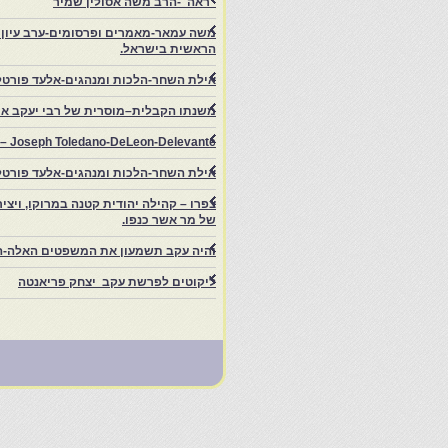
"ראה"-הרב משה אסולין שמיר
משה עמאר-מאמרים ופרסומים-ערב עיון ב
הראשית בישראל.
אילת השחר-הלכות ומנהגים-אלעד פורטל
משנתו הקבלית–מוסרית של רבי יעקב איפ
rs – Joseph Toledano-DeLeon-Delevante.
אילת השחר-הלכות ומנהגים-אלעד פורטל
של מר אשר כנפו.
והיה עקב תשמעון את המשפטים האלה-ה
ליקוטים לפרשת עקב יצחק פריאנטה