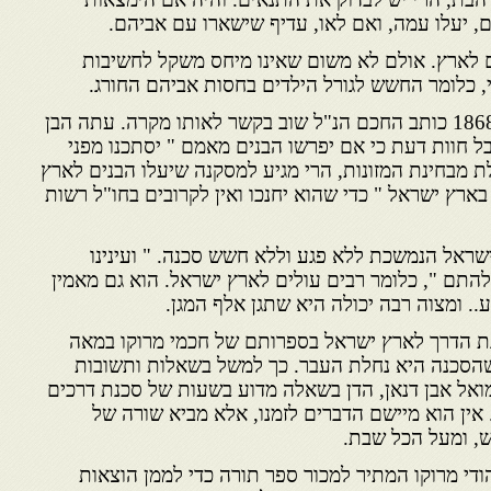
 יעלו עמה, ואם לאו, עדיף שישארו עם אביהם.
 לארץ. אולם לא משום שאינו מיחס משקל לחשיבות
, כלומר החשש לגורל הילדים בחסות אביהם החורג.
כעשר שנים לאחר מכן בשנת 1868 כותב החכם הנ"ל שוב בקשר לאותו מקרה. עתה הבן
ל חוות דעת כי אם יפרשו הבנים מאמם " יסתכנו מפני
ת מבחינת המזונות, הרי מגיע למסקנה שיעלו הבנים לארץ
בארץ ישראל " כדי שהוא יחנכו ואין לקרובים בחו"ל רשות
ראל הנמשכת ללא פגע וללא חשש סכנה. " ועינינו
התם ", כלומר רבים עולים לארץ ישראל. הוא גם מאמין
.. ומצוה רבה יכולה היא שתגן אלף המגן.
נת הדרך לארץ ישראל בספרותם של חכמי מרוקו במאה
 כשהסכנה היא נחלת העבר. כך למשל בשאלות ותשובות
מואל אבן דנאן, הדן בשאלה מדוע בשעות של סכנת דרכים
אין הוא מיישם הדברים לזמנו, אלא מביא שורה של
ש, ומעל הכל שבת.
ודי מרוקו המתיר למכור ספר תורה כדי לממן הוצאות