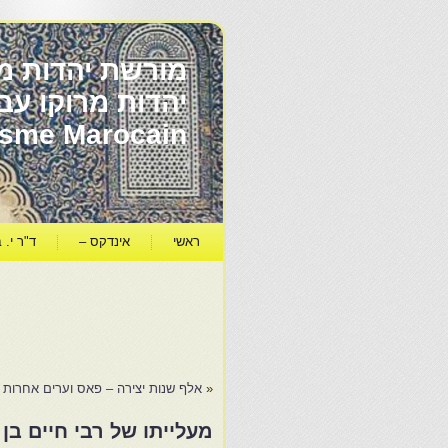
מורשת יהדות מר
ïsme Marocain
ראשי
אינדקס –
ד"ר י. ב
«
אלף שנות יצירה – פאס וערים אחרות
מעלייתו של רבי חיים בן 