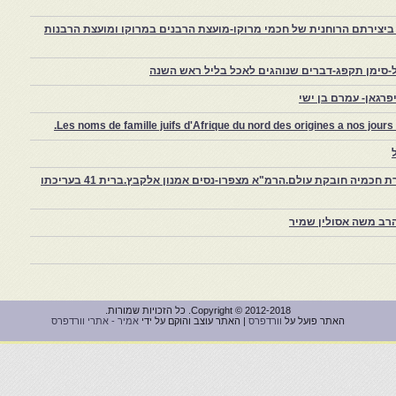
יצירתם הרוחנית של חכמי מרוקו-מועצת הרבנים במרוקו ומועצת הרבנות
-סימן תקפג-דברים שנוהגים לאכל בליל ראש השנה
רגאן- עמרם בן ישי
Les noms de famille juifs d'Afrique du nord des origines a nos jou
צפרו – קהילה יהודית קטנה במרוקו, ויצירת חכמיה חובקת עולם.הרמ"א מצפרו-נסים אמנון אלקבץ.ברית 41 בעריכתו
רב משה אסולין שמיר
Copyright © 2012-2018. כל הזכויות שמורות.
האתר פועל על
וורדפרס
| האתר עוצב והוקם על ידי
אמיר - אתרי וורדפרס