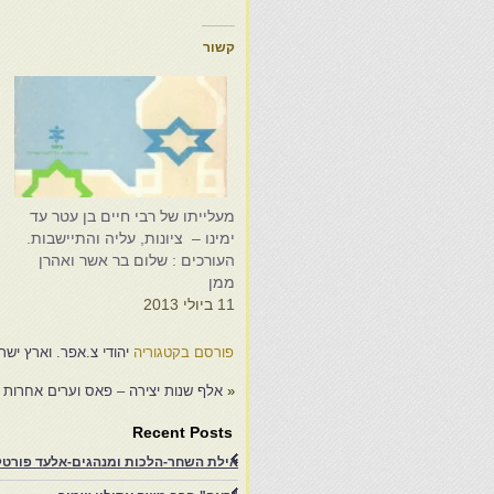
קשור
מעלייתו של רבי חיים בן עטר עד
מ
ימינו – ציונות, עליה והתיישבות.
י
העורכים : שלום בר אשר ואהרן
ה
ממן
מ
11 ביולי 2013
3
פורסם בקטגוריה
יהודי צ.אפר. וארץ ישר
«
אלף שנות יצירה – פאס וערים אחרות
Recent Posts
אילת השחר-הלכות ומנהגים-אלעד פורטל-