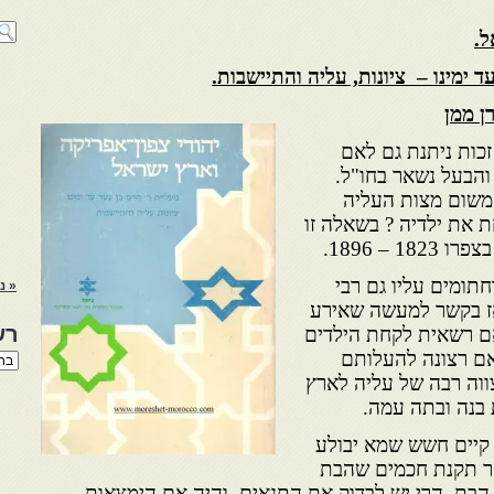
ל.
ד ימינו – ציונות, עליה והתיישבות.
ן ממן
ות ניתנת גם לאם
הבעל נשאר בחו"ל.
משום מצות העליה
 את ילדיה ? בשאלה זו
 – 1896.
 דין שניתן בשנת 1858, וחתומים עליו גם רבי
« נ
אז בקשר למעשה שאירע
רש
אם רשאית לקחת הילדים
אם רצונה להעלותם
רשי
הנו
ווה רבה של עליה לארץ
באת
בנה ובתה עמה.
 קיים חשש שמא יבולע
קר תקנת חכמים שהבת
בת, הרי יש לבדוק את התנאים. והיה אם הימצאות