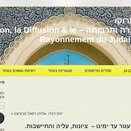
וקו
יהדות מרוקו עברה ותרבותה – usion & le
Rayonnement du Juda
ן-נון
ספרים ופרסומים
קטגוריות באתר
רשימת נושאים באתר
היר
הזן
ולק
כתו
דוא
אלק
יחס דבדו -אליהו רפאל מרציאנו
»
עטר עד ימינו – ציונות, עליה והתיישבות.
הצטרפו ל