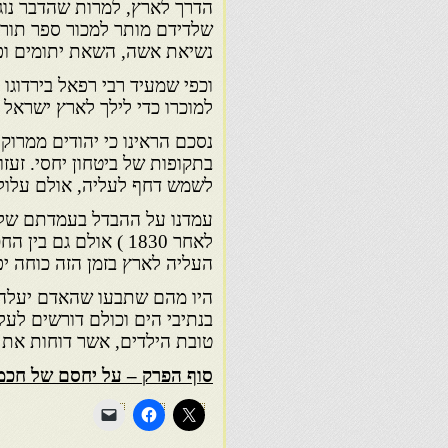
הדרך לארץ, למרות שהדבר נוג
שלדידם מותר למכור ספר תורה
נשיאת אשה, השאת יתומים ופדי
למוכרו כדי לילך לארץ ישראל
נסכם הראינו כי יהודים ממרוק
בתקופות של ביטחון יחסי. זעזו
לשמש דחף לעליה, אולם עלולים
עמדנו על ההבדל בעמדתם של 
לאחר 1830 ) אולם ג
העליה לארץ בזמן הזה כוחה יפ
היו מהם שתבעו שהאדם יעלה 
בנתיבי הים וכולם דורשים לעלו
טובת הילדים, אשר דוחות את 
סוף הפרק – על יחסם של חכמי