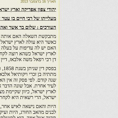
תאריך
16 בדצמבר 2013
יהודי צפון אפריקה וארץ ישרא
מעלייתו של רבי חיים בן עטר ע
העורכים : שלום בר אשר ואהר
מתבקשת השאלה האם אותה זכ
כאשר היא עולה לארץ ישראל ו
האם יש לה עדיפות על בעלה 
לארץ ישראל כשהא רוצה לקחת
דן רבי רפאל משה אלבאז, דיין בצפרו 1823
בפסק
מתתיה בן זכרי ויקותיאל אלב
שנה קודם. לפי פסק זה אין ה
לעיר אחרת. אבל שונה הדבר 
לארץ ישראל, כיוון שקיימת מצ
ישראל, הרי רשאית היא לקחת 
היות והאם נישאה לאיש אחר,
לבנים מהאב החורג, היות ועי
תהיה אצל אמה, היא לתועלת ה