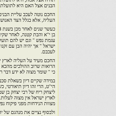
הבנים אצל האם היא לתועלתם,
החכם נוטה לעכב עליית הבנים
העליה, אלא בגלל הצד האנושי
בן י"א והבת קטנה, לאחר שקיב
עגמת נפש " וגם יש להם תועל
ישראל " אך יהיה הבן עם זקנו 
לעכבם.
החכם מעיד על העליה לארץ יש
הרואות שרוב ההולכים מהכא ל
כי " שומר מצוה לא ידע דבר רע
במידה שקיים דיון בשאלת סכ
הי"ט, הרי זהו דיון תיאורטי,
ליצחק ריח של רבי יצחק בן ש
לארץ ישראל אין מצוה לעלות. 
מצוות הנידחות מפני פיקוח נפ
ולבסוף נציים את מנהגם של יה