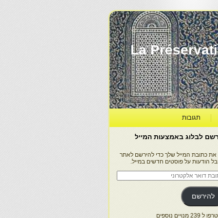
La Préservation, la Diff
תגובות
שם לבלוג באמצעות המייל
 את כתובת המייל שלך כדי להירשם לאתר
בל הודעות על פוסטים חדשים במייל.
בת
ר
טרוני
להירשם
 239 מנויים נוספים