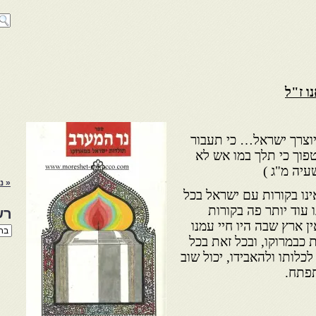
ו ז"ל
יוצרך ישראל… כי תעבור
פוך כי תלך במו אש לא
עיה מ"ג )
« נ
ינו בקורות עם ישראל בכל
ו עוד יותר פה בקורות
רש
ן ארץ שבה היו חיי עמנו
רשי
 כבמרוקו, ובכל זאת בכל
הנו
באת
כלותו ולהאבידו, יכול שוב
תפתח.