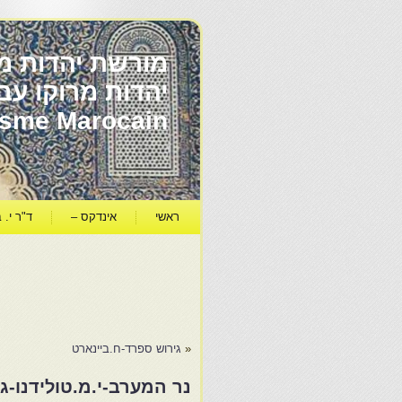
מורשת יהדות מר
ïsme Marocain
ראשי
אינדקס –
ד"ר י. ב
«
גירוש ספרד-ח.ביינארט
נר המערב-י.מ.טולידנו-גולי ספר