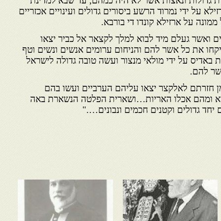
ות גדולות ונאצות אשר לא היה כמהם, עד שבא למדינת
לא על ידי נמרוד הרשע ביסורים גדולים ועינויים אכזריים
מונה על ארזילא קונדו די בורבא.
 ואשר געלם מיד לבוא למלך לקצאר אל כביר יצאו
יקחו את כל אשר להם והניחום ערומים אנשים ונשים וטף
ת באדיס על ידי מולאי מנצור ועשה טובה גדולה לישראל
שר להם.
ן חזרתם לאלקצר יצאו עליהם הערביים ועשו בהם
מא ומהם אכלו האריות…ושארית הפלטה הנשארת באה
יחד גדולים וקטנים חכמים ונבונים…."