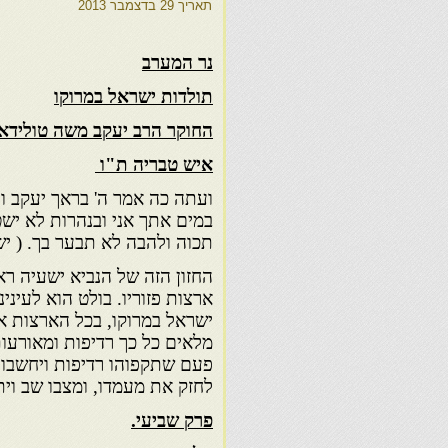
תאריך
29 בדצמבר 2013
נר המערב
תולדות ישראל במרוקו
החוקר הרב יעקב משה טולידאנ
איש טבריה ת"ו
ועתה כה אמר ה' בראך יעקב ו
במים אתך אני ובנהרות לא ישט
תכוה ולהבה לא תבער בך. ( יש
החזון הזה של הנביא ישעיה רא
ארצות פזוריו. בולט הוא לעינינ
ישראל במרוקו, בכל הארצות אי
מלאים כל כך רדיפות ומאורעות
פעם שתקפוהו רדיפות ויחשבו ל
לחזק את מעמדו, ומצבו שב וי
פרק שביעי.