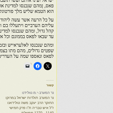
ישראל ועינו אותם ועשו תועב
פאס, ןמהם שנכנסו למדינת ארזי
הוא הטמא שליש מלך פורטוגל מ
על כל הרעה אשר עשה ליהודים
עליהם הערביים ויתעללו בם ו
קהל גדול, ומהם שנכנסו למדינ
עד שבאו לפאס בממונם וכל א
ומהם שנכנסו לאלעראייש ובזמ
שפטים גדולים, מהם מתו בצ
לפאס ונאספו שמה על העדרים 
קשור
נר המערב-י.מ.טולידנו
נר המערב תולדות ישראל במרוקו
החוקר הרב יעקב משה טולידאנו
ז"ל איש טבריה ת"ו פרק חמישי
1140 - 1270 ממשלת