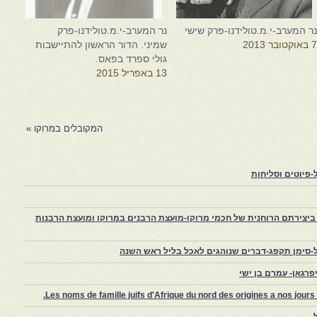
ר המערב-י.מ.טולידנו-פרק שישי
נר המערב-י.מ.טולידנו-פרק
 באוקטובר 2013
שמיני. הדור הראשון להתיישבות
גולי ספרד בפאס.
13 באפריל 2015
המקובלים במרוקו
»
פיוטים וסליחות
יצירתם הרוחנית של חכמי מרוקו-מועצת הרבנים במרוקו ומועצת הרבנות
-סימן תקפג-דברים שנוהגים לאכל בליל ראש השנה
רגאן- עמרם בן ישי
Les noms de famille juifs d'Afrique du nord des origines a nos jou