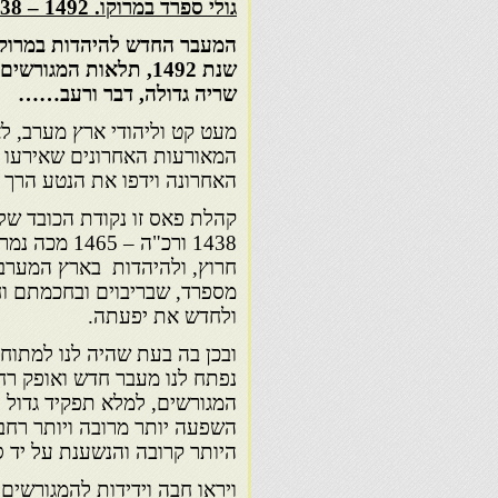
גולי ספרד במרוקו. 1492 – 1538
המעבר החדש להיהדות במרוקו
שנת 1492, תלאות המג
שריה גדולה, דבר ורעב……
מעט קט וליהודי ארץ מערב, ל
המאורעות האחרונים שאירעו 
האחרונה וידפו את הנטע הרך 
קהלת פאס זו נקודת הכובד של
1438 ורכ"ה 
חרוץ, ולהיהדות בארץ המערב 
מספרד, שבריבוים ובחכמתם וח
ולחדש את יפעתה.
ובכן בה בעת שהיה לנו למתוח
נפתח לנו מעבר חדש ואופק רחב
המגורשים, למלא תפקיד גדול י
השפעה יותר מרובה ויותר רחב
היותר קרובה והנשענת על יד ס
ויראו חבה וידידות להמגורשי