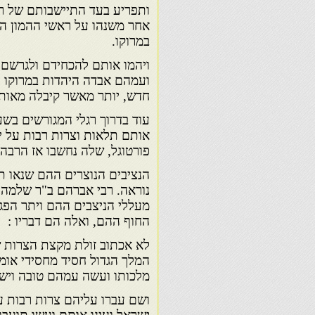
ותפריע בעד התיישבותם של רו
אחר משנהו על ראשי ההמון ה
במרוקו.
ויהמו אותם להכחידם ולגרשם 
ועמהם אבדה היהדות במרוקו ח
חדש, יותר מאשר קיבלה מאות
עוד בדרוך רגלי המגורשים בשע
אותם תלאות וצרות רבות על 
פורטוגל, שלה נחשבו אז הרבה 
הנציבים הנוצרים ההם שנאו ת
נוראה. רבי אברהם ב"ר שלמה 
מעללי הניצבים ההם ויתר הפג
החוף ההם, ואלה הם דבריו :
לא אכתוב זולת מקצת הצרות ש
המלך הגדול חסיד מחסידי אומ
מלכותו ועשה עמהם טובה ויש 
ושם עברו עליהם צרות רבות על