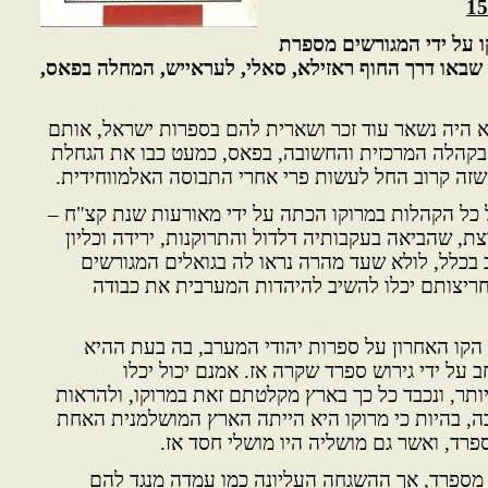
 על ידי המגורשים מספרת
ורשים שבאו דרך החוף ראזילא, סאלי, לעראייש, המחלה בפאס,
א היה נשאר עוד זכר ושארית להם בספרות ישראל, אותם
בקהלה המרכזית והחשובה, בפאס, כמעט כבו את הגחלת
שזה קרוב החל לעשות פרי אחרי התבוסה האלמווחידית.
 כל הקהלות במרוקו הכתה על ידי מאורעות שנת קצ"ח –
– 1465 מכה נמרצת, שהביאה בעקבותיה דלדול והתרוקנות, ירידה וכליון
בכלל, לולא שעד מהרה נראו לה בגואלים המגורשים
ריצותם יכלו להשיב להיהדות המערבית את כבודה
 הקו האחרון על ספרות יהודי המערב, בה בעת ההיא
 על ידי גירוש ספרד שקרה אז. אמנם יכול יכלו
ותר, ונכבד כל כך בארץ מקלטתם זאת במרוקו, ולהראות
ה, בהיות כי מרוקו היא הייתה הארץ המושלמנית האחת
פרד, ואשר גם מושליה היו מושלי חסד אז.
ם מספרד, אך ההשגחה העליונה כמו עמדה מנגד להם