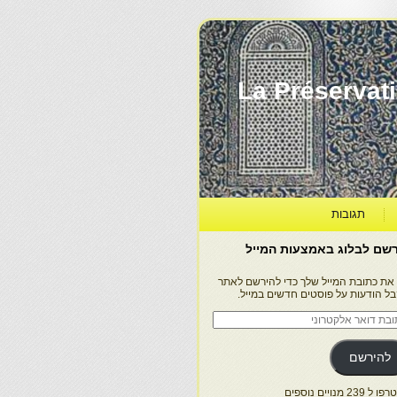
La Préservation, la Diff
תגובות
שם לבלוג באמצעות המייל
 את כתובת המייל שלך כדי להירשם לאתר
בל הודעות על פוסטים חדשים במייל.
בת
ר
טרוני
להירשם
 239 מנויים נוספים