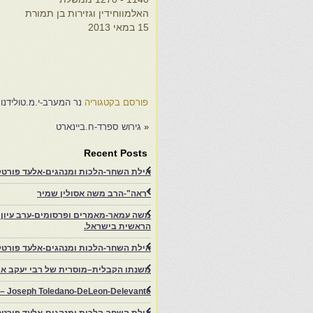
האלמווחידין וגזירות בן תמורת
15 במאי 2013
ועבד אל מומין, התפלגות יהודי
נ
המערב בעת רעה ההיא, בוא
7
המימונים לפאס ופעולתם בה,
יציאתם ממנה במשול אבו יעקב
יוסף. השנות הרדיפות שנית,
חקים מבדילים להאנוסים,…
פורסם בקטגוריה
נר המערב-י.מ.טולידנו
«
גירוש ספרד-ח.ביינארט
Recent Posts
אילת השחר-הלכות ומנהגים-אלעד פורטל-
"ראה"-הרב משה אסולין שמיר
משה עמאר-מאמרים ופרסומים-ערב עיון ב
הראשית בישראל.
אילת השחר-הלכות ומנהגים-אלעד פורטל
משנתו הקבלית–מוסרית של רבי יעקב איפ
rs – Joseph Toledano-DeLeon-Delevante.