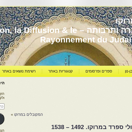
וקו
יהדות מרוקו עברה ותרבותה – usion & le
Rayonnement du Juda
ן-נון
ספרים ופרסומים
קטגוריות באתר
רשימת נושאים באתר
היר
הזן
ולק
כתו
דוא
אלק
המקובלים במרוקו
»
ד במרוקו. 1492 – 1538
הצטרפו ל