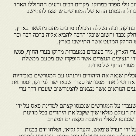
ב גולי ספרד במרוקו. מקרים רבים ורעים התחוללו האחד
גדול והעמום ההוא של המגורשים שחפצו להתיישב
בחזקה, ובזה נשללה היכולת מרבים מהם מהשאר בארץ,
לק נכבד וחשוב שיכלו הרבה להביא אליה ברכה רבה וכח
ו החלק המועט אשר התיישבו בארץ.
רי הארץ, מיד בעוברם במעברות מרוקו בערי החוף, פגשו
ידי הנציבים הנוצרים אשר הופקדו שם מטעם ממשלת
מערי החוף של מרוקו.
כלית שנאה את היהודים ויתנהגו עם המגורשים באכזריות
אדרוטיל אחד ממגורשי ספרד שבאו ישר למרוקו, יספר את
עים הנוראים אשר מצאום להמגורשים שעברו דרך ערי
עברו על המגורשים שנכנסו קצתם למדינת פאס על ידי
ות העולם מולאי שיך שקבל את היהודים בכל מדינות
שנכנסו לסאלי היושבת בקצה ים המערב.
 ידי הערל טומאש, והערל גליאן, ושלחו ידם בבנות