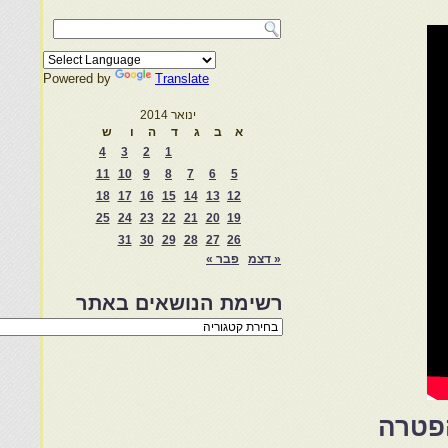
Powered by
Translate
ינואר 2014
א
ב
ג
ד
ה
ו
ש
4
3
2
1
11
10
9
8
7
6
5
18
17
16
15
14
13
12
25
24
23
22
21
20
19
31
30
29
28
27
26
« דצמ
פבר »
רשימת הנושאים באתר
רשימת
הנושאים
באתר
הפטרה