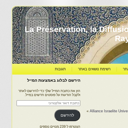
עברה ותרבותה – La Préservation, la Diffusion & le
Ra
תר
רשימת נושאים באתר
תגובות
הירשם לבלוג באמצעות המייל
הזן את כתובת המייל שלך כדי להירשם לאתר
ולקבל הודעות על פוסטים חדשים במייל.
כתובת
דואר
אלקטרוני
»
Alliance Israelite Unive
להירשם
הצטרפו ל 239 מנויים נוספים