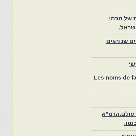
 של חכמי
שראל.
ם שנוהגים
שי
Les noms de fam
 עולם.הרמ"א