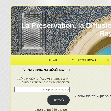
עברה ותרבותה – La Préservation, la Diffusion & le
Ra
תר
רשימת נושאים באתר
תגובות
הירשם לבלוג באמצעות המייל
הזן את כתובת המייל שלך כדי להירשם לאתר
ולקבל הודעות על פוסטים חדשים במייל.
כתובת
דואר
אלקטרוני
 במרוקו – מקורות שונים
»
להירשם
הצטרפו ל 239 מנויים נוספים