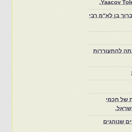
Yaacov Tole
רוך בן לא"מ רבי
ת במרוקו בסוף המאה ה־19 ותרומתה להתעוררות
 של חכמי
שראל.
ם שנוהגים