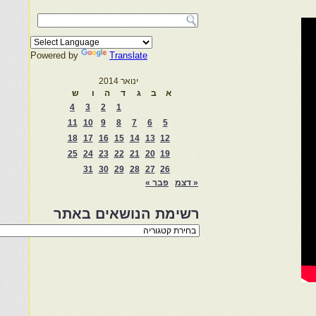
Powered by
Translate
ינואר 2014
א
ב
ג
ד
ה
ו
ש
4
3
2
1
11
10
9
8
7
6
5
18
17
16
15
14
13
12
25
24
23
22
21
20
19
31
30
29
28
27
26
« דצמ
פבר »
רשימת הנושאים באתר
רשימת
הנושאים
באתר