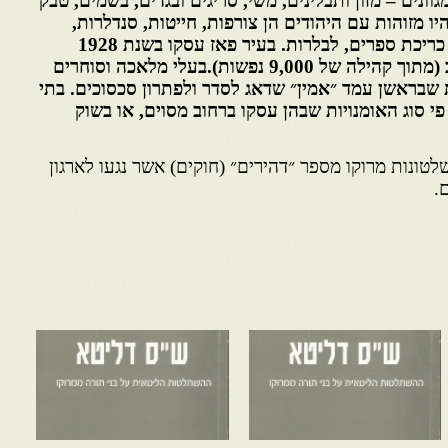
וונים – מזון ותבלינים, משי, סריגים ובגדים, בשמים, טבק
 מזוהות עם היהודים הן צורפות, חייטות, סנדלרות,
ייצור כלי נחושת, סריקת צמר, כריכת ספרים, לבלרות. בעיר פאז עסקו בשנת 1928
כ־550 יהודים ברידוד חוטי זהב (מתוך קהילה של 9,000 נפשות).בעלי מלאכה וסוחרים
ת שבראשן עמד ״אמין״ שדאג לסדר ולפתרון סכסוכים. בתי
 סוג האומנויות שבהן עסקו ברחוב מסוים, או בשוק
(1919) הוציאו שלטונות מרוקו מספר ״דהירים״ (חוקים) אשר נגעו לארגון
.