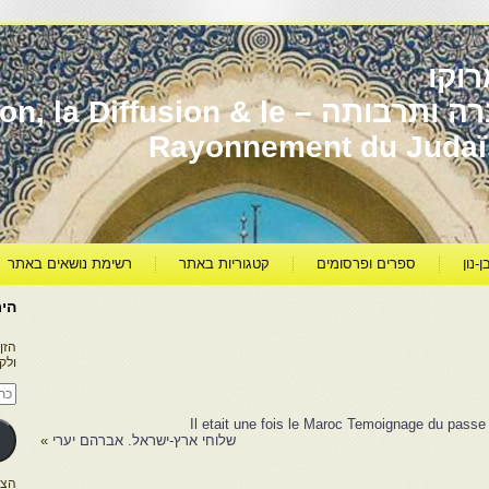
וקו
יהדות מרוקו עברה ותרבותה – usion & le
Rayonnement du Juda
ן-נון
ספרים ופרסומים
קטגוריות באתר
רשימת נושאים באתר
היר
הזן
ולק
כתו
דוא
אלק
Il etait une fois le Maroc Temoignage du pas
שלוחי ארץ-ישראל. אברהם יערי
»
הצטרפו ל