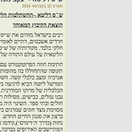
תאריך
10 בפברואר 2014
ש"ס דליטא –ההשתלטות הליטאי
הוצאת הקיבוץ המאוחד
רבים בישראל מזהים את ש׳יס 
חרדים אשכנזים, דתיים לאומיי
חלקי בלבד. מקורותיה של ש״
הליטאית על עולם התורה של מרוקו, כבר מ-1912, עם כיבו
חתימת חוזה הפרוטקטורט עם 
תקופה שהתחוללו בה מהומות מ
אנרכיה ומצב כלכלי קשה. השל
המרשל ליוטה הביא לרגיעה בי
הכלכלית של מרוקו המודרנית.
נבנו נמלים, כבישים, מסילות רכ
חולים ובתי ספר. השינוי היה מ
מסוימת מצד חוגים שמרנים ביות
ברצון את סגנון החיים החדש. 
נחות (כדרך ה״דימים״),קידמו
המתיישבים האירופים בברכה, 