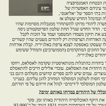
ת הבטחת האמנסיפציה
נגד עיניהם האפשרות של
ת בתי הספר של ״אליאנס״,
ה ובמינהל החדש ששלט אז
שרה ליהודי מרוקו להשתחרר ממגבלות מסוימות שהיו
״. הדור החדש שגדל תחת שלטון הפרוטקטורט ניסה
ע את תיקון מעמדו המשפטי ועמד על הזכות לקבל
ה האזרחות הצרפתית רק ליהודים מעטים שהיו קשורים
אלו שעסקו באספקה לצבא צרפת באלג׳יריה. קבלת אזרחות
ל החוגים המתקדמים (הממוערבים) והמודל ששימש
ודים באלג׳יריה.
ביהדות כהתגלות מונותאיסטית שקדמה לאסלאס, ויחסו
תה היהדות את האסלאם. עובדי אלילים חייבים להתאסלם
הנוצרים. עמים שיש להם ספרים קדושים משלהם הינם בני
י חסות לשלטון המוסלמי המחויב להגן עליהם. בענייני
טון המוסלמי ל״דימים״ לנהל את חייהם על פי תורתם.
ללי של היהודים במרוקו באותם ימים?
ת היקף האוכלוסייה היהודית באותו זמן. סקר
האוכלוסייה הרשמי הראשון שנערך על ידי הצרפתים בשנת 1921 העיד על כ־93,000