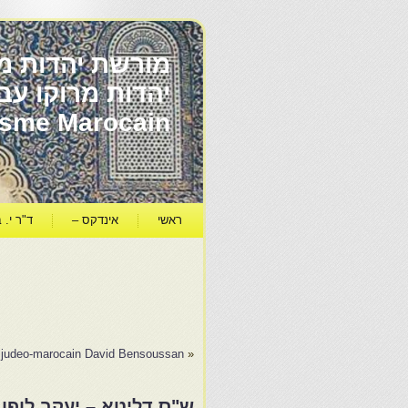
מורשת יהדות מר
ïsme Marocain
ראשי
אינדקס –
ד"ר י. ב
se judeo-marocain David Bensoussan
«
ש"ס דליטא – יעקב לופו