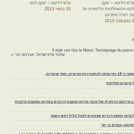
"ס דליטא – יעקב
ש"ס דליטא – יעקב לופו
ופו-ההשתלטות הליטאית על
10 במאי 2013
ני תורה ממרוקו
 בנובמבר 2013
ו
Il etait une fois le Maroc Temoignage du pas
שלוחי ארץ-ישראל. אברהם יערי
»
יוסף שיטרית.
פיוטים וסליחות
יצירתם הרוחנית של חכמי מרוקו-מועצת הרבנים במרוקו ומועצת הרבנות
-סימן תקפג-דברים שנוהגים לאכל בליל ראש השנה
רגאן- עמרם בן ישי