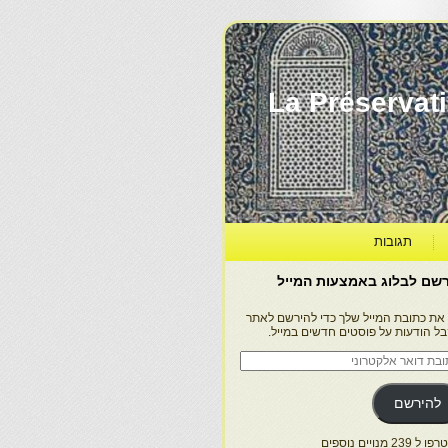
La Préservation, la Diff
תגובות
שם לבלוג באמצעות המייל
 את כתובת המייל שלך כדי להירשם לאתר
בל הודעות על פוסטים חדשים במייל.
בת
ר
טרוני
להירשם
 239 מנויים נוספים