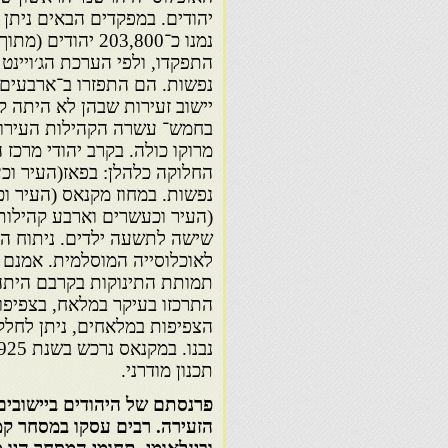
נפשות. הם התפזרו ב־ארבעים 
בחמש־ עשרה הקהילות העירוני
מרוקו כולה. בקרב יהודי מרכז
שישה לתשעה ילדים. ניתוח הג
לאוכלוסייה המוסלמית. אמנם ה
תמותת התינוקות בקרבם היתה ג
התרכזו בעיקר במלאח, בצפיפות
הצפיפות במלאחים, ניתן לחלק
תכנון מודרני.
פרנסתם של היהודים ביישובי
הזעירה. רבים עסקו במסחר קמ