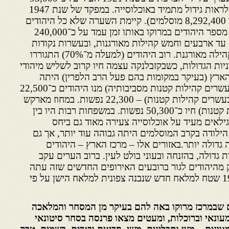
יהודים. במפקדים הבאים ניתן לראות גידול מתמיד באוכלוסייה. במפקד של שנת 1947
נמנו כ־203,800 יהודים (מתוך 8,292,400 מוסלמים). קיימת השערה שלא כל היהודים
התפקדו, ולפי הערכת הג׳ויינט מספר היהודים במרוקו באותו זמן עמד על כ־240,000
עד ארבעים וחמש קהילות מאורגנות, ובעשרות נקודות
יישוב זעירות שבהן לא היתה קהילה מאורגנת. רוב היהודים (למעלה מ־70%) התגוררו
ות הגדולות, כשבקזבלנקה עצמה חיו קרוב לשליש מיהודי
 הארץ (בעיקר במקומות בהם פעל הרב הלפרין) היתה
החלוקה כלהלן: בפאז(העיר וכעשרים קהילות קטנות מסביבותיה) מנו היהודים כ־22,500
נפשות. במחוז מקנאס (העיר וכעשרים קהילות קטנות) – 22,300 נפשות. במחוז מארקש
(העיר וכעשרים וארבע קהילות קטנות) חיו כ־50,300 נפשות. במשפחות רבות היו בין
ילאים מעיד על אוכלוסייה צעירה מאוד גם ביחס
ילודה בקרב המוסלמים היתה גבוהה עוד יותר, אך גם
דולה יותר.באזורים אלו – מרכז הארץ – היהודים
 גדולה, בהזנחה ובעוני בולט לעין. ברוב הערים עקב
 מהיהודים לגור ברובעים האירופים החדשים שזה עתה
נבנו. במקנאס נרכש בשנת 1925 שטח למלאח חדש שנבנה צפונית למלאח הישן על פי
ם שבמרכז מרוקו באה להם בעיקר מן המסחר והמלאכה
עונאי וברוכלות, ומעטים מצאו פרנסה בסחר סיטונאי