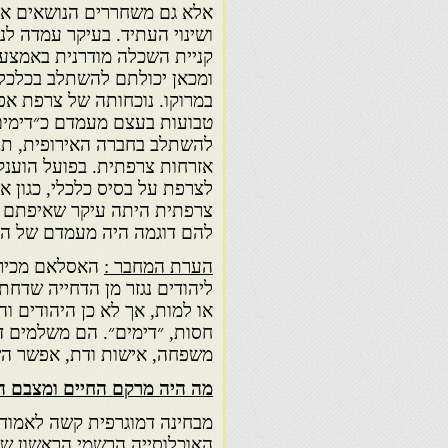
אלא גם משחררים הנושאים א
ושינוי העתיד. בעיקר עמדה ל
קניית השכלה מודרנית באמצעו
ומכאן יכולתם להשתלב בכלכל
במרוקו. נוכחותה של צרפת אפ
טבועות בעצם מעמדם כ״דימים
להשתלב בחברה האירופית, תב
אזרחות צרפתית. בפועל הוענק
לצרפת על בסיס כלכלי, כגון 
צרפתית היתה עיקר שאיפתם ש
להם דוגמה היה מעמדם של היה
הערת המחבר :
האסלאם מכיר 
ליהודים נגזר מן הדחייה שדח
או למות, אך לא כן היהודים ו
חסות, ״דימים״. הם משלמים דמ
משפחה, אישות ודת, אפשר השל
מה היה מרקם החיים ומצבם הכ
מבחינה דמוגרפית קשה לאמוד א