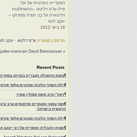
הספרייה הפרטית של אלי
ש
פילו-ש"ס דליטא –ההשתלטות
ל
הליטאית על בני תורה ממרוקו –
ב
יעקב לופו
3
16 ביוני 2012
פורסם בקטגוריה
ש"ס דליטא - יעקב לופ
se judeo-marocain David Bensoussan
«
Recent Posts
תנועת ההשכלה העברית במרוקו בסוף המאה ה־19 ותרומתה להתעוררות הציונית.-
אילת השחר-הלכות ומנהגים-אלעד פורטל-
"ראה"-הרב משה אסולין שמיר
משה עמאר-מאמרים ופרסומים-ערב עיון ב
הראשית בישראל.
אילת השחר-הלכות ומנהגים-אלעד פורטל
משנתו הקבלית–מוסרית של רבי יעקב איפ