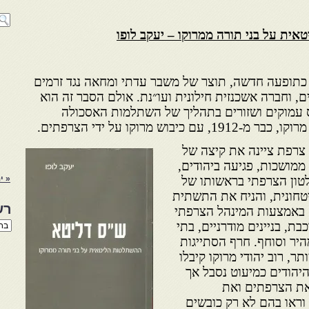
ת על בני תורה ממרוקו – יעקב לופו
כתופעה חדשה, תוצר של משבר עדתי ומחאה נגד זרמים
ם, וחברה אשכנזית חילונית ועו״נת. אולם הסבר זה הוא
ס עמוקים ושזורים בתהליך של השתלמות האסכולה
ש מרוקו על ידי הצרפתים.
צרפת ציינה את קיצה של
מושכות, פגיעה ביהודים,
טון הצרפתי בראשותו של
« ינ
טחונית, והניח את התשתית
רש
 באמצעות המינהל הצרפתי
רשי
בת, בניינים מודרניים, בתי
הנו
היר וסוחף. חרף הסתייגות
באת
ר, רוב יהודי מרוקו קיבלו
היהודים כמיעוט נסבל אך
 את הצרפתים ואת
וראו בהם לא רק כובשים