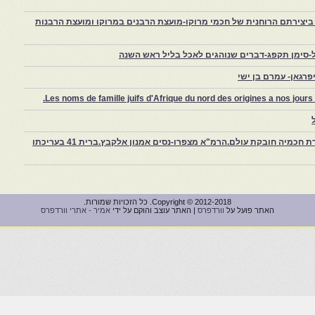
יצירתם הרוחנית של חכמי מרוקו-מועצת הרבנים במרוקו ומועצת הרבנות
-סימן תקפג-דברים שנוהגים לאכל בליל ראש השנה
רגאן- עמרם בן ישי
Les noms de famille juifs d'Afrique du nord des origines a nos jou
צפרו – קהילה יהודית קטנה במרוקו, ויצירת חכמיה חובקת עולם.הרמ"א מצפרו-נסים אמנון אלקבץ.ברית 41 בעריכתו
Copyright © 2012-2018. כל הזכויות שמורות.
האתר פועל על
וורדפרס
| האתר עוצב והוקם על ידי
אמיר - אתרי וורדפרס