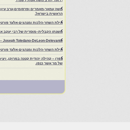
"ראה"-הרב משה אסולין שמיר
משה עמאר-מאמרים ופרסומים-ערב עיון ב
הראשית בישראל.
אילת השחר-הלכות ומנהגים-אלעד פורטל
משנתו הקבלית–מוסרית של רבי יעקב איפ
rs – Joseph Toledano-DeLeon-Delevante.
אילת השחר-הלכות ומנהגים-אלעד פורטל
של מר אשר כנפו.