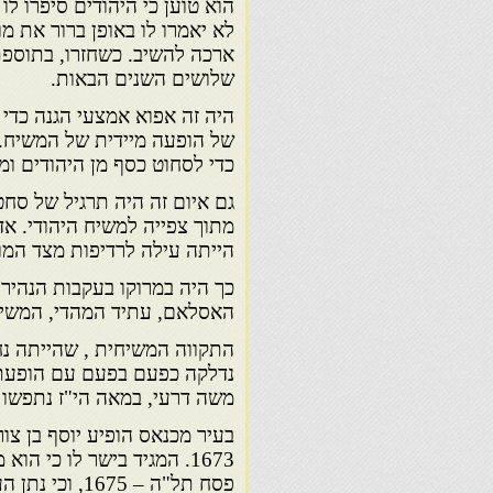
הוא טוען כי היהודים סיפרו ל
לא יאמרו לו באופן ברור את מו
ארכה להשיב. כשחזרו, בתוספת
שלושים השנים הבאות.
היה זה אפוא אמצעי הגנה כדי
של הופעה מיידית של המשיח. ס
כדי לסחוט כסף מן היהודים ומ
גם איום זה היה תרגיל של סחט
מתוך צפייה למשיח היהודי. א
הייתה עילה לרדיפות מצד המו
כך היה במרוקו בעקבות הנהירה
האסלאם, עתיד המהדי, המשיח
התקווה המשיחית , שהייתה נח
נדלקה כפעם בפעם עם הופעתם
משה דרעי, במאה הי"ז נתפשו 
בעיר מכנאס הופיע יוסף בן צו
1673. המגיד בישר לו כי ה
פסח תל"ה – 1675, וכי נתן העזתי הוא נביאו.