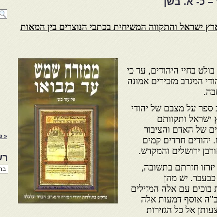
– כ- א. בשן
לארץ ישראל והתקווה המשיחית בכתבי הנוצרים בין המאות
ולט בחיי היהודים, עד כי
ודי המגרב מזכירים אמונה
בה.
16 – 1703, שכתב ספר על מצבם של יהודי
ץ ישראל ותקוותם
ם של האדם והציבור
« פ
. יהודים חרדים קמים
ורבן ירושלים והמקדש.
רש
יזרזו חזרתם בתשובה,
רשי
הנו
בעבר. יש מהן
באת
 בוכים עם אלה המזילים
ב"ה אוסף דמעות אלה
עותן אל כל הגזירות