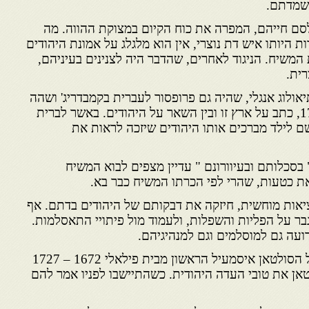
השמדתם.
סם חייהם, המפרה את כוח הקיום במצוקת ההווה. מה
ת היותו איש דת נוצרי, אין הוא מלגלג על אמונת היהודים
משיח. הניגוד לאחרים, שהדבר היה לצנינים בעיניהם,
רית.
ן אוקלי 1678 – 1720, תיאולוג אנגלי, שהיה גם פרופסור לעברית בקמבדריג' ושהה
במרוקו כשבוי בסוף המאה ה-17, כתב על ארץ זו ובין השאר על היהודים. באשר לברית
שם לילד מברכים אותו היהודים שיזכה לראות את
 בסכלותם ובעיוורונם " עדיין מצפים לבוא המשיח
את כטעות, שהרי לפי הכרתו המשיח כבר בא.
יאות מוחשית, חיזקה את דבקותם של היהודים בדתם. אף
ר על הפליות והשפלות, ולעמוד מול פיתויי התאסלמות.
ועה גם למוסלמים וגם למנהיגיהם.
בוסנו, שתיאר את תולדותיו של הסולטאן איסמעיל הראשון מבית פילאלי 1672 – 1727
אן את טובי העדה היהודית. כשהתיישבו לפניו אמר להם