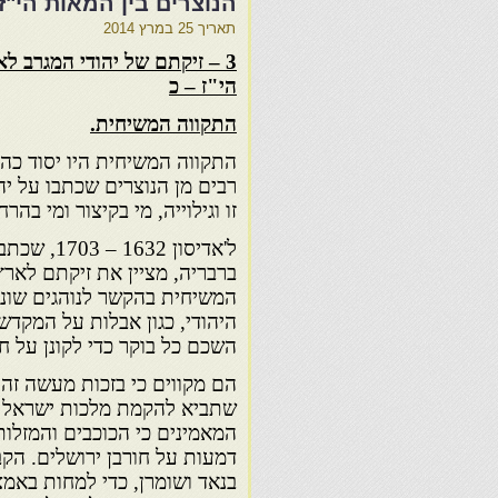
הנוצרים בין המאות הי"ז 
תאריך
25 במרץ 2014
3 – זיקתם של יהודי המגרב 
הי"ז – כ
התקווה המשיחית.
התקווה המשיחית היו יסוד כה ב
רבים מן הנוצרים שכתבו על יה
זו וגילוייה, מי בקיצור ומי בהרח
ל'אדיסון 32
ברבריה, מציין את זיקתם לאר
המשיחית בהקשר לנוהגים שוני
היהודי, כגון אבלות על המקדש
השכם כל בוקר כדי לקונן על ח
הם מקווים כי בזכות מעשה זה 
שתביא להקמת מלכות ישראל כ
המאמינים כי הכוכבים והמזלות
דמעות על חורבן ירושלים. הק
בנאד ושומרן, כדי למחות באמצ