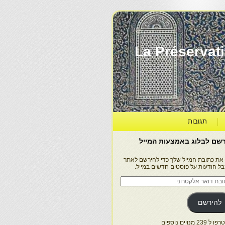
La Préservation, la Diff
תגובות
שם לבלוג באמצעות המייל
 את כתובת המייל שלך כדי להירשם לאתר
בל הודעות על פוסטים חדשים במייל.
בת
ר
טרוני
להירשם
 239 מנויים נוספים