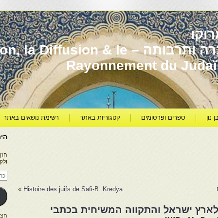
וקו
יהדות מרוקו עברה ותרבותה – usion & le
Rayonnement du Juda
ן-נון
ספרים ופרסומים
קטגוריות באתר
רשימת נושאים באתר
היר
הזן
ולק
כתו
דוא
אלק
»
Histoire des juifs de Safi-B. Kredya
לארץ ישראל והתקווה המשיחית בכתבי
הצטרפו ל