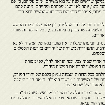
ו במשך שלושים שנה על בוא משיחם. איים עליהם, כי אם
עד בואו, יותר לא ייהנו ממסחרם ומחייהם. ניתנה להם
 מתת, אמרו כי חכמיהם הבטיחו שהמשיח יבוא תוך
 לדחות תביעה להתאסלמות, וכן למנוע התנכלות מחשש
ולטאן זה שהצטיין בתאוות בצע, ניצל הזדמנויות שונות
אחרים.
נות. תביעתו שיגלו לו את מועד בואו של המשיח לא בא
דרבה, התעוררות משיחית של יהודים בארצות האסלאם
סלמים.
 אחרי שבתי צבי. וכפי הנראה להלן, לפי מסורת
 המוסלמי להרוג את המשיח היהודי.
לתם בכל הדורות וטמונה עמוק בלבם של יהודי המגרב,
 של " משיחים " מבשרי הגאולה. במאה הי"ב היה זה
לאמונתו של שבתאי צבי.
ר, שהודיע כי נתגלה לו המגיד בליל ראש השנה תל"ד –
וא משיח בן יוסף וכי שבתאי צבי, הגואל האמיתי, יתגלה בערב