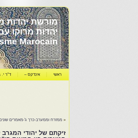
מורשת יהדות מר
ïsme Marocain
ראשי
אינדקס –
ד"ר י. ב
«
ממזרח וממערב-כרך ג'-מאמרים שונים
זיקתם של יהודי המגרב 