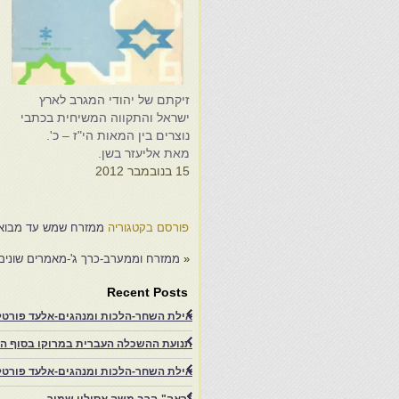
זיקתם של יהודי המגרב לארץ
מ
ישראל והתקווה המשיחית בכתבי
ב
נוצרים בין המאות הי"ז – כ'.
ל
מאת אליעזר בשן.
ב
15 בנובמבר 2012
–
7
פורסם בקטגוריה
ממזרח שמש עד מבואו 
«
ממזרח וממערב-כרך ג'-מאמרים שונים
Recent Posts
אילת השחר-הלכות ומנהגים-אלעד פורטל
תנועת ההשכלה העברית במרוקו בסוף המאה ה־19 ותרומתה להתעוררות הציונית.-
אילת השחר-הלכות ומנהגים-אלעד פורטל-