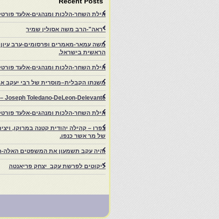
Recent Posts
אילת השחר-הלכות ומנהגים-אלעד פורטל-
"ראה"-הרב משה אסולין שמיר
משה עמאר-מאמרים ופרסומים-ערב עיון ב
הראשית בישראל.
אילת השחר-הלכות ומנהגים-אלעד פורטל
משנתו הקבלית–מוסרית של רבי יעקב איפ
rs – Joseph Toledano-DeLeon-Delevante.
אילת השחר-הלכות ומנהגים-אלעד פורטל
של מר אשר כנפו.
והיה עקב תשמעון את המשפטים האלה-ה
ליקוטים לפרשת עקב יצחק פריאנטה