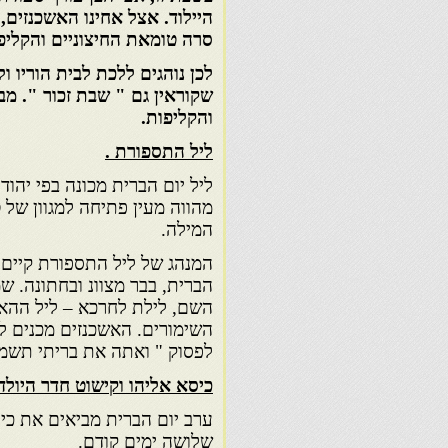
היילוד. אצל אחינו האשכנזים,
סרה טומאת החיצוניים והקליפו
לכן נוהגים ללכת לבית הוריו ו
שקוראין גם " שבת זכור ". מב
והקליפות.
ליל התספורת .
ליל יום הברית מכונה בפי יהו
מהווה מעין פתיחה למגוון של
המילה.
המנהג של ליל התספורת קיים א
הברית, בבר מצוונ ובחתונה. שמ
השם, לילת לחרכא – ליל ההאבק
השימורים. האשכנזים מכנים לי
לפסוק " ואתה את בריתי תשמו
כיסא אליהו וקישוט חדר היולד
ערב יום הברית מביאים את כיס
שלושה ימים קודם.