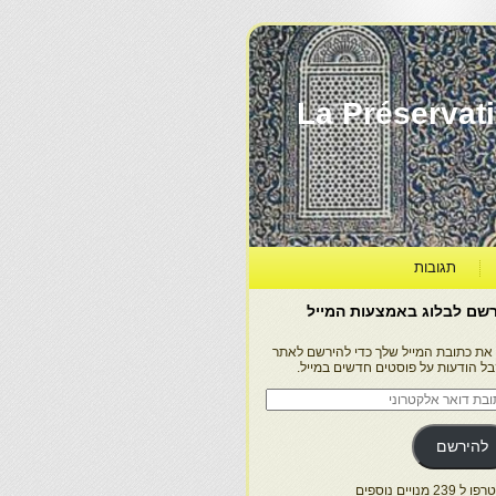
La Préservation, la Diff
תגובות
שם לבלוג באמצעות המייל
 את כתובת המייל שלך כדי להירשם לאתר
בל הודעות על פוסטים חדשים במייל.
בת
ר
טרוני
להירשם
 239 מנויים נוספים