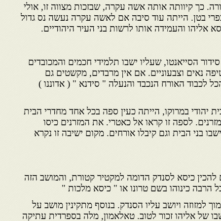
. כך קיוותה אותה אשה עקרה, שבזכות מצווה זו, אולי
י בטן. הייתה עוד סיבה אם לאשה עקרה נעשה נס גדול
 אליהו והעמידה אותו לרשות בני העיר היהודיים.
סידור הסייאנטו, שעליו ישבו תלמידי חכמים והמכובדים
פה נאים וצבעוניים. אם אין מרבדים, מקשטים גם
כל לכבוד האורח הנכבד והנעלה " סידנא " ( אדוננו )
ית יהודי במרוקו, הייתה כעין ספה בכל אחד מחדרי הבית
רנים. לספה זו קראו אל כאטרי. את המזרנים כיסו
שבו בני הבית וגם קיבלו אורחים. מקום ישיבה זו נקרא
ם להכין כיסא לסנדק הדומה למקטיר קטורת, והמושב הזה
ל הרבה כינוהו בשם טרונו או " כיסא מלכות "
וך למזוזה ויושב עליו הסנדק. בנוסף מתקינין מושב על
ו של אליהו זכור לטוב. טאלאמון, מלה בספרדית עתיקה