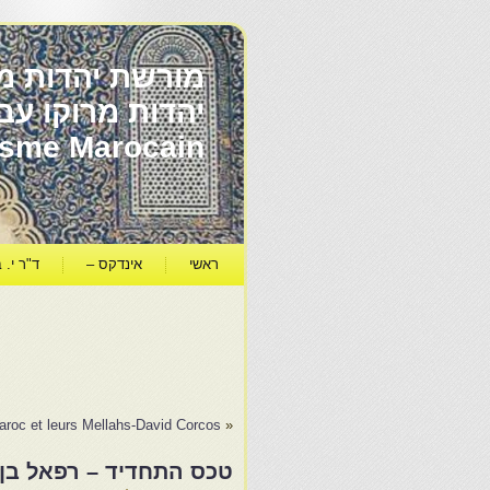
מורשת יהדות מר
ïsme Marocain
ראשי
אינדקס –
ד"ר י. ב
aroc et leurs Mellahs-David Corcos
«
טכס התחדיד – רפאל בן