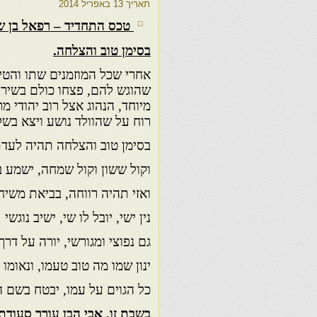
תאריך
13 באפריל 2014
טכס התחדיד – רפאל בן ש
בסימן טוב והצלחה.
אחרי שכל המוזמנים שתו והטי
שהוגש להם, פצחו כולם בשירה 
מיוחד, הנהוג אצל רוב יהודי מ
רוח על שהוולד נושע ויצא בשל
בסימן טוב והצלחה תהיה לעדת
וקול ששון וקול שמחה, ישמע ב
ואזי תהיה רווחה, בביאת משיחנ
נין ישי, יובל לו שי, ישיב נוגשי
גם נפוצי ומגורשי, יורה על דרך
ינון שמו מה טוב טעמו, ונאומו 
כל הגוים על עמו, יבטח בשם ה'
בשבת זו, אבי הבן עורך סעודת 