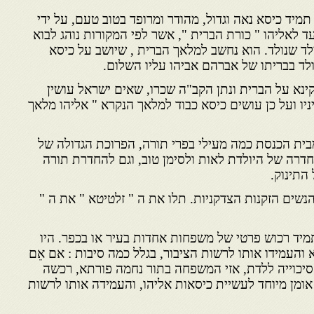
תמיד כיסא נאה וגדול, מהודר ומרופד בטוב טעם, על ידי
ד לאליהו " כורת הברית ", אשר לפי המקורות נוהג לבוא
ילד שנולד. הוא נחשב למלאך הברית , שיושב על כיסא
לד בבריתו של אברהם אביהו עליו השלום.
 קינא על הברית ונתן הקב"ה שכרו, שאים ישראל עושין
יו ועל כן עושים כיסא כבוד למלאך הנקרא " אליהו מלאך
מבית הכנסת כמה מעילי בפרי תורה, הפרוכת הגדולה של
חדרה של היולדת לאות ולסימן טוב, וגם להחדרת תורה
התינוק.
נשים הזקנות הצדקניות. תלו את ה " זלטיטא " את ה "
תמיד רכוש פרטי של משפחות אחדות בעיר או בכפר. היו
העמידו אותו לרשות הציבור, בגלל כמה סיבות : אם אֵם
יכוייה ללדת, אזי המשפחה בתור נחמה פורתא, רכשה
 אומן מיוחד לעשיית כיסאות אליהו, והעמידה אותו לרשות