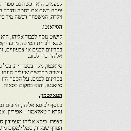
לפעמים היא רכשה גם ספר תורה
יפתח השם את רחמה ותזכה בפר
וילדה, המשפחה רכשה מיד כיסא
הסייאנטו.
קישוט נוסף לכבוד אליהו, הוא 
שבאו לברית המילה, מרבדי קטי
בסדינים לבנים או צבעוניים, וה
אליהו זכור לטוב.
סייאנטו, מלה בספרדית, בכל ב
עשויה מקרשים שעליה הונחו מז
בסדינים לבנים, על הספה הזו י
סייאנטו, והוא במקום כסאות.
הטאלטמון.
בנוסף לכיסא אליהו, חייבים ג
נקרא " טאלאמון – אפיריון, אב
בצפרו, כיסא אליהו מעמידין סמ
המדף שבקיר, סמל למקום מושב