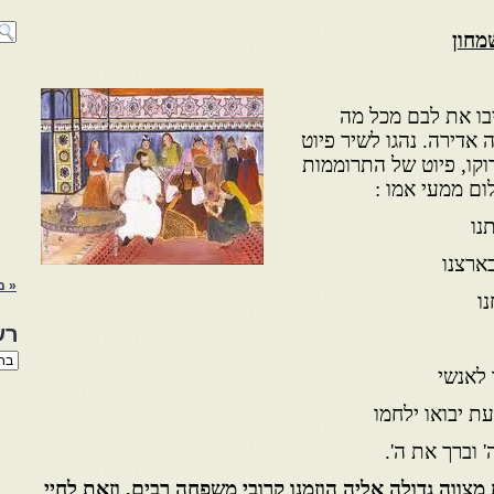
מחון
בו את לבם מכל מה
אדירה. נהגו לשיר פיוט
רוקו, פיוט של התרוממות
ום ממעי אמו :
נו
ארצנו
« מ
ו
רש
רשי
 לאנשי
הנו
באת
עת יבואו ילחמו
 וברך את ה'.
מצווה גדולה אליה הוזמנו קרובי משפחה רבים, וזאת לחיי