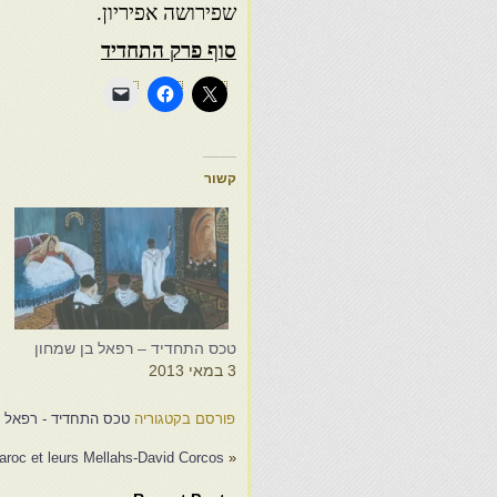
שפירושה אפיריון.
סוף פרק התחדיד
קשור
טכס התחדיד – רפאל בן שמחון
ט
3 במאי 2013
3
פורסם בקטגוריה
טכס התחדיד - רפאל ב
aroc et leurs Mellahs-David Corcos
«