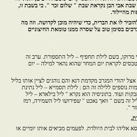
 שבת אבי הבן נקראת שבת " שלום זכר ". כי בשבת זו,
ת מהיילוד.
להזכיר לו את הברית, כדי שיהיה מוכן לקדושה. וזה מה
רכים בסימן טוב על שסרה ממנו טומאת החיצוניים
די מרוקו, בשם לילת תחפיף – ליל התספורת. ערב זה
 טכסים לקראת יום המחר שהוא נהאר למילה – יום
צל יהודי המגרב מקדמת דנא והם נוהגים לציין אותו בליל
ות נוספים ללילה זה הם : לילת תסמייא – ליל נתינת
ות ועוד. בתוניסיה הוא נקרא " ליל בילאדא – ליל
ל זה בשם " וואך נאכט " שפירושו ליל השמירה, רמז
ר ".
ת.
א אליהו לבית היולדת. לפעמים מביאים אותו יומיים או