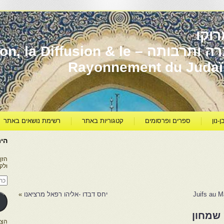
וקו
יהדות מרוקו עברה ותרבותה – usion & le
Rayonnement du Juda
ן-נון
ספרים ופרסומים
קטגוריות באתר
רשימת נושאים באתר
היר
הזן
ולק
כתו
דוא
אלק
Juifs au M
יחס דבדו -אליהו רפאל מרציאנו
»
 שמחון
הצטרפו ל