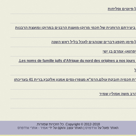
פיוטים וסליחות
יצירתם הרוחנית של חכמי מרוקו-מועצת הרבנים במרוקו ומועצת הרבנות
-סימן תקפג-דברים שנוהגים לאכל בליל ראש השנה
רגאן- עמרם בן ישי
Les noms de famille juifs d'Afrique du nord des origines a nos jou
צפרו – קהילה יהודית קטנה במרוקו, ויצירת חכמיה חובקת עולם.הרמ"א מצפרו-נסים אמנון אלקבץ.ברית 41 בעריכתו
רב משה אסולין שמיר
Copyright © 2012-2018. כל הזכויות שמורות.
האתר פועל על
וורדפרס
| האתר עוצב והוקם על ידי
אמיר - אתרי וורדפרס