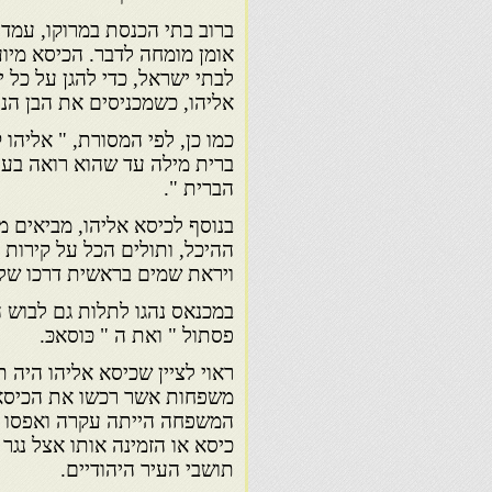
ברוב בתי הכנסת במרוקו, עמד 
אומן מומחה לדבר. הכיסא מיוע
לבתי ישראל, כדי להגן על כל 
אליהו, כשמכניסים את הבן הנו
כמו כן, לפי המסורת, " אליהו
ברית מילה עד שהוא רואה בעינ
הברית ".
בנוסף לכיסא אליהו, מביאים 
ההיכל, ותולים הכל על קירות 
ויראת שמים בראשית דרכו של 
במכנאס נהגו לתלות גם לבוש ה
פסתול " ואת ה " כּוסאכּ.
ראוי לציין שכיסא אליהו היה 
משפחות אשר רכשו את הכיסא ו
המשפחה הייתה עקרה ואפסו ס
כיסא או הזמינה אותו אצל נגר
תושבי העיר היהודיים.