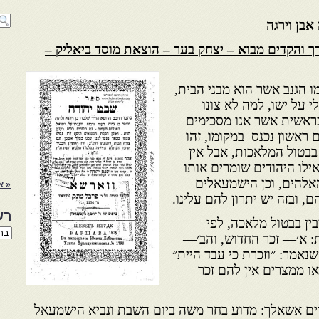
אבן וירגה
ך והקדים מבוא – יצחק בער – הוצאת מוסד ביאליק –
ו הגנב אשר הוא מבני הבית,
 על ישו, למה לא צונו
ראשית אשר אנו מסכימים
ראשון נכנס במקומו, זהו
בבטול המלאכות, אבל אין
אילו היהודים שומרים אותו
אלהים, וכן הישמעאלים
« א
, ובזה יש יתרון להם עלינו.
רש
בין בבטול מלאכה, לפי
רשי
: א׳— זכר החדוש, והב׳—
הנו
שנאמר: ״וזכרת כי עבד היית״
באת
צאו ממצרים אין להם זכר
ים אשאלך: מדוע בחר משה ביום השבת ונביא הישמעאל