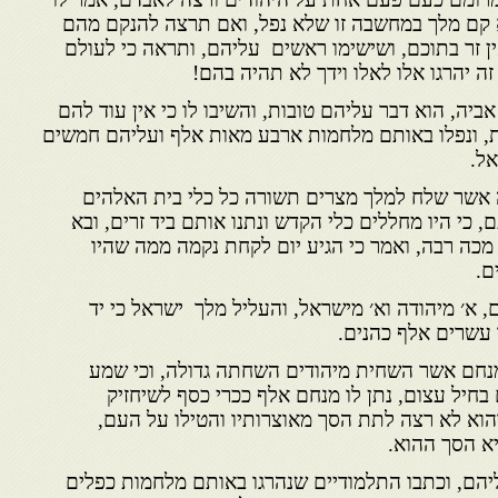
לא קם מלך במחשבה זו שלא נפל, ואם תרצה להנקם מהם
ן זר בתוכם, ושישימו ראשים עליהם, ותראה כי לעולם
ה יהרגו אלו לאלו וידך לא תהיה בהם!
ביה, הוא דבר עליהם טובות, והשיבו לו כי אין עוד להם
ת, ונפלו באותם מלחמות ארבע מאות אלף ועליהם חמשים
אל.
 אשר שלח למלך מצרים תשורה כל כלי בית האלהים
, כי היו מחללים כלי הקדש ונתנו אותם ביד זרים, ובא
כה רבה, ואמר כי הגיע יום לקחת נקמה ממה שהיו
ם.
 א׳ מיהודה וא׳ מישראל, והעליל מלך ישראל כי יד
 עשרים אלף כהנים.
מנחם אשר השחית מיהודים השחתה גדולה, וכי שמע
בחיל עצום, נתן לו מנחם אלף ככרי כסף לשיחזיק
והוא לא רצה לתת הסך מאוצרותיו והטילו על העם,
יא הסך ההוא.
ליהם, וכתבו התלמודיים שנהרגו באותם מלחמות כפלים