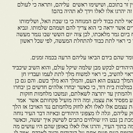
ן זר בתוכם, ושישימו ראשים עליהם, ותראה כי לעולם
ה יהרגו אלו לאלו וידך לא תהיה בהם!
וי לתת כבוד ליום המנוחה כי בו שבת האל, ושלימותו
ים אשר יראה כי הוא צריך להם ושמהם שלמותו. ונביא
יום גמר מלאכ­תו, לכן צוה יום הששי שבו נגמר מעשה
ן כי ראוי לתת כבוד להתחלת המעשה, לפי שכל ראשון
מר שהם בידם הביאו עליהם הרעה בכמה זמנים.
היהודים לבקש מבן שלמה שיקל עולם, והוא השיב שיכביד
אוי להשיב, כי ראוי למשוח מלך לתת לעמו ועבדיו חן
, והמלך בעצם הוא העם, והמלך הוא מלך בשם. והם גם כן
במלכות בית דוד, כי כאשר יבחרו אלהים חדשים כן יבחרו
ולהמתין עד יתרצה לשאלתם, ונמשכו מלחמות חזקות
רע מפסיד את עצמו, ומה היה מועיל פקחותם אשר אמר
עצמם אלו לאלו ולא לחזק מלחמתם נגד האויב! אז הלך
עליהם, וגלה לו מצ­פוני היהודים ובאיזה דבר העיר נוחה
מכת בן נבט היו שולחים כתבים לשישק איך יעשה, וכאשר
 בתוך העיר, והרגו אלו לאלו באופן שהם היו עושים מה
המרומם כעם פעם אחת על היהודים ורצה לאבדם, אמר לו