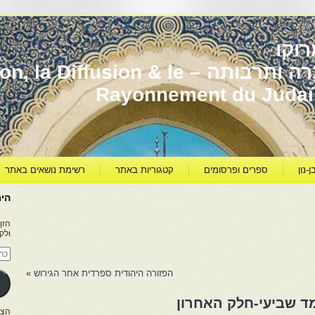
וקו
יהדות מרוקו עברה ותרבותה – usion & le
Rayonnement du Juda
ן-נון
ספרים ופרסומים
קטגוריות באתר
רשימת נושאים באתר
היר
הזן
ולק
כתו
דוא
אלק
הפזורה היהודית ספרדית אחר הגירוש
»
ד שביעי-חלק האחרון
הצטרפו ל