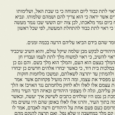
וישו יום ראשון?
י לתת כבוד ליום המנוחה כי בו שבת האל, ושלימותו
ים אשר יראה כי הוא צריך להם ושמהם שלמותו. ונביא
יום גמר מלאכ­תו, לכן צוה יום הששי שבו נגמר מעשה
ן כי ראוי לתת כבוד להתחלת המעשה, לפי שכל ראשון
מר שהם בידם הביאו עליהם הרעה בכמה זמנים.
היהודים לבקש מבן שלמה שיקל עולם, והוא השיב שיכביד
אוי להשיב, כי ראוי למשוח מלך לתת לעמו ועבדיו חן
, והמלך בעצם הוא העם, והמלך הוא מלך בשם. והם גם כן
במלכות בית דוד, כי כאשר יבחרו אלהים חדשים כן יבחרו
ולהמתין עד יתרצה לשאלתם, ונמשכו מלחמות חזקות
רע מפסיד את עצמו, ומה היה מועיל פקחותם אשר אמר
עצמם אלו לאלו ולא לחזק מלחמתם נגד האויב! אז הלך
עליהם, וגלה לו מצ­פוני היהודים ובאיזה דבר העיר נוחה
מכת בן נבט היו שולחים כתבים לשישק איך יעשה, וכאשר
 בתוך העיר, והרגו אלו לאלו באופן שהם היו עושים מה
המרומם כעם פעם אחת על היהודים ורצה לאבדם, אמר לו
לא קם מלך במחשבה זו שלא נפל, ואם תרצה להנקם מהם