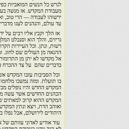
לגרש כל הנשים המואביות כפי 
מעבודת המקדש. אז מנשה בעז
ירשוהו לעבודה — הרי טוב, וא
עד עולם, והנהנים לעגו מדב­ריו
אז הלך וקבץ אליו רבים על יד
גריזים, והלך הוא וסנבלט המל
רשות, ונתן. וכל העיירות הקר
ההנאה מן העולים שם לחוג. ומ
אל מקדשו לא יתן מן התרומות 
בדברים שהם על צד ההכרח כי 
וכל הסבי­בות עזבו המקדש אש
בו תועלת. ומזה נמשכו מלחמות
המקדש החדש והיו נופלים מב׳ 
הכהנים החדשים אשר עשה מנשה
המקדש ההוא קרוב למאתים שנה
ואוהב הדת, ויצא ונתץ המקדש 
היהודים לירושלם, אבל נפלו 
עוד אודיע לאדוני עזותם של אל
לא היה יודע בעבודת המקדש כמ