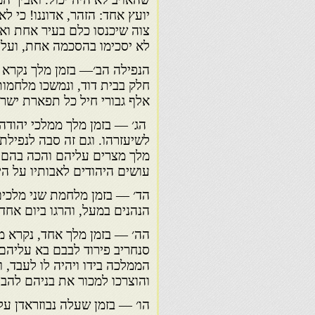
יועץ אחד: הזהר, אדוננו! כי 
צוה שיכנסו כלם בעיר אחת ואי
לא יסכימו בהסכמה אחת, ועל ז
הנפילה הב׳— בזמן מלך נקרא א
חלק בבית דוד, ונמשכו מלחמו
אלף גבורי חיל כל תפארת ישר
הג׳ — בזמן מלך ממלכי יהודה
לשיעזרהו. וגם זה סבה לנפילתם
מלך מצרים עליהם והכה בהם מ
עושים היהודים לאבותיו על הי
הד׳ — בזמן מלחמת שני מלכים,
הנהנים במעל, והרגו ביום אחד
הה׳ — בזמן מלך אחד, נקרא 
סנחריב פירוד לבבם בא עליהם 
הממלכה בידו ויהיה לו לעבד, 
והוצרכו למכור את בניהם להב
הו׳ — בזמן שעלה נבוזראדן ע