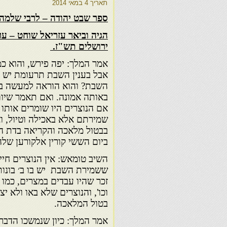
תאריך
4 במאי 2014
ספר שבט יהודה – לרבי שלמה 
הגיה וביאר עזריאל שוחט – ער
ירושלים תש"ז.
אמר המלך: יפה פירש, והוא כמ
אבל בענין השבת תרעומת יש לי
השבת? והוא הוראה למעשה ב
באותה אמונה. ואם תאמר שיום 
אם הנוצרים היו שומרים אותו 
שמי­רתם אלא באכילה וטיול, ו
בבטול מלאכה וה­קריאה בדת ה
ביום הששי קורין אלקורען שלהם
השיב טומאש: אין הנוצרים חיי
ששמירת השבת יש בו ב׳ בונות
זכר שהיו עבדים במצרים, כמו 
וכו', והנוצרים שלא באו ולא י
בטול המלאכה.
אמר המלך: כיון שנמשכו הדבר