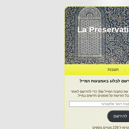
La Préservation, la Diff
תגובות
שם לבלוג באמצעות המייל
 את כתובת המייל שלך כדי להירשם לאתר
בל הודעות על פוסטים חדשים במייל.
בת
ר
טרוני
להירשם
 239 מנויים נוספים