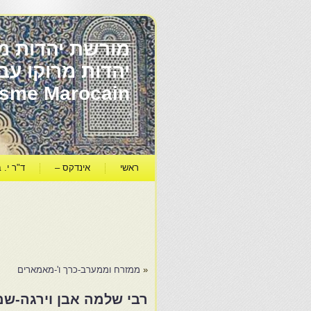
מורשת יהדות מר
ïsme Marocain
ראשי
אינדקס –
ד"ר י. ב
«
ממזרח וממערב-כרך ו'-מאמארים
רבי שלמה אבן וירגה-שמ