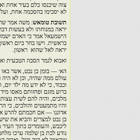
צוה שיכנסו כלם בעיר אחת ואי
לא יסכימו בהסכמה אחת, ועל ז
תשובת טומאש
: משה אמר שרא
יראה במנוחתו ולא בעשות דבר
הישמעאל אמר כי האדם ישמח ב
בראשית. וישו בחר ביום ראשו
יראה לאל שהוא ראשון.
ואבוא לגמר הסבה הטבעית ואו
הא׳ — בזמן בן נבט, אשר באו 
עולם ממה שהיה, וכן לא היה ר
וכבוד, כי לא ידע מה ילד יום
ברוע מזגם ופחזותם מאסו מיד 
מלכים, והיה להם לשית עצות 
והיו מתמעטים והולכים, כי ה
אדוננו — אם חכמתם להרע את 
בן נבט למצרים והביא את שישק 
ליכבש, והעומדים בתוך העיר 
נודע לכת בן שלמה ערכו מלחמה
שהאויב לא היה יכול. ואביך 