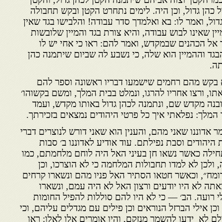
 כהן גדול, וכן היה. לימים נתחרט הקטן ובקש תחבולה
דול, ואמר לו: בא ואלמדך סדר עבודה! והלבישו בגד שאין
יין שאינו לבוש עבודה, והיא צורת בגד והמיין שלובשות
ד אל הכהנים שבמקדש, ואמר להם: ראו כי אחי יש לו
גד וההמיין הוא שלה, כי נשבע לה שביום שיתמנה כהן
תה.
וא בקש מהם רחמים שישמעו דבריו ראשונה וספר להם
תו, ורצו אחריו להרגו, ונמלט בבית המלך, ומשם בקשוהו׳
בנה מקדש שם, ונתמנה לכהן גדול באותו מקדש, ועמד
המלך: נפלאתי איך כל פרטי היהודים נמצאים בזכירתך.
ר אדוננו שאני מהם, והענין הוא שאני דורש לנוצרים דברי
היהודים וסבת נפי­לתם. עוד אודיע לאדוננו ב׳ סבות
חילה כאשר נשאו חן בעיני האל היה לוחם מלחמתם, כמו
ולכן לא למדו תחבולות המלחמה כי לא הוצרכו, וכן
רומח״, וכאשר חטאו הסתיר האל פניו מהם ונשארו קרחים
תה לא היו יודעים ורצון האל לא היה עמם, ונשארו
י רועה. הב׳ — כי לא היו להם סול­לות להפיל החומות
וכן אילי הברזל הנוראים וכן פילים עם מגדלים עליהם, וכי
לם לא ידעו להשמר מנזקם, והיו אומרים אלו לאלו: ראו