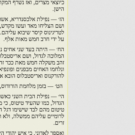
כיוצאי מצרים, ואז נשרף המקו
הישן.
הז׳ — נפילת אלכסנדריא, אשר
ושם הצליחו מאד ועשו מקדש, 
לטריגינוס קיסר שיבוא עליהם.
על ידי חרב חמש מאות אלף.
הח׳ — היתה בעד שני אחים נק
המלוכה לגדול, ושם אריסטבלוס ד
זהב משקלה חמש מאת ככר זהב ע
ונלחמו האחים מבפנים ופונפיא
להורקנוס ואריסטבלוס הובא אס
הט׳ — בזמן מלחמת הורודוס, 
הי׳ — נפילת הבית השני כאשר 
הגדול, כמו שהעיד טיטוס, כי
טיטום מהם לבד שישימו דגל ה
לרומיים עליהם ממשלה, ולא 
זרים.
ואספר לאדוני, כי איש יהודי 