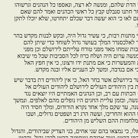
הדת שלהם, ומנשה לא רצה, ונאספו כל הנהנים וגרשוהו
ר חתנו סנבלט קבץ כל ראשי הכהנים ואמר להם שאם
ם לאו כי הוא יעשה דבר שכלם יתחרטו, שלא יוכלו לתקן
.
י מתנות רבות, כי עשיר גדול היה, ובקש לבנות מקדש בהר
ך לאלכסנדר המלך בעושר גדול לשוחד כדי שיתן להם
ובות שמחו מאד מפני טורח עלייתם לירושלם וכן מפני
נשה ערום היה ושלח כרוז לכל הסביבות שכל מי שיבוא
והמעשרות כי אם מתנת ידו ורצונו, כי אין חפץ האל
אם בנדבה, ומשך לב העניים אליו ובנה מקדש.
ר בירושלם אשר בחר האל, כי אין ליהודים דת בדבר שיש
 בין היהודים העולים לירושלם ליהו­דים העולים אל
הכתות עם רב, וכן הנהנים האמתיים היו יוצאים נגד
, ובזמן עליית החגים היו נופלים מהם לאלפים. ונמשך
, עד שקם מלך אחד נקרא הורודוס, ומלך חסיד היה
ההוא והחריבו, ועשה הרג רב ושפטים גדולים, ושבו
במלחמות ההם השליש מן היהודים.
ו, כי נמצאו בהם שני אחים, בני הצדיק שביהודים, והגדול
ו הקטן׳ וצוה אביהם שיתמנה הקטן לכהן גדול, והקטן