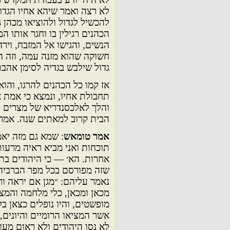
לא רצה ואמר שיהא אחיו הגדול
להכשיל לגדול ולהוציאו מכהן ג
הכהנים רגילין בו וחגר אותו המ
הנשים, והגישו אל המזבח, ויר
חשוקה שהוא מזנה עמה, וזה הב
גדול שילבש בגדיה לסימן אהב
אז קמו כל הכהנים להרגו, וה
תחבולת אחיו, ונמצא כי אמת א
והלך לאלכסנדריא של מצרים ו
הבית קרוב למאתים שנה. אמר 
אמר טומאש
: שמא גם מזה יאמ
תוכחות ואני מביא ראיה מרעות 
אחרות. הא׳ — כי היהודים בת
שזה מפורסם בכל מפר הברביה, 
נאמר עליהם: ״מגן אם יראה ו
מכאן ומכאן, כלי מלחמה והמצא
מופשטים, והיו נופלים כצאן בל
אשר המציאו הרומיים והיונים, 
לא נסו היהודים ולא ראום מעו