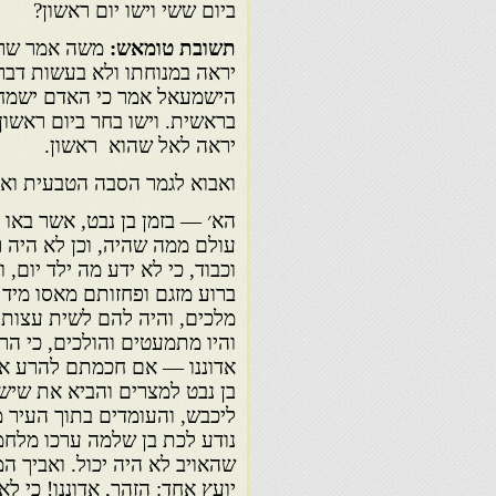
ביום ששי 
תשובת טומאש:
משה אמר שראו
יראה במנוחתו ולא בעשות דבר
הישמעאל אמר כי האדם ישמח ב
בראשית. וישו בחר ביום ראשו
יראה לאל שהוא ראשון.
ואבוא לגמר הסבה הטבעית ואו
הא׳ — בזמן בן נבט, אשר באו 
עולם ממה שהיה, וכן לא היה ר
וכבוד, כי לא ידע מה ילד יום
ברוע מזגם ופחזותם מאסו מיד 
מלכים, והיה להם לשית עצות 
והיו מתמעטים והולכים, כי ה
אדוננו — אם חכמתם להרע את 
בן נבט למצרים והביא את שישק 
ליכבש, והעומדים בתוך העיר 
נודע לכת בן שלמה ערכו מלחמה
שהאויב לא היה יכול. ואביך 
יועץ אחד: הזהר, אדוננו! כי 