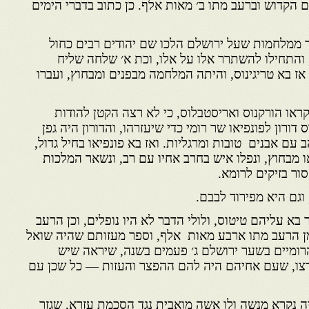
ם הקדוש וברעב מתו ב׳ מאות אלף. כן כתוב בדברי הימים
 ממלחמות שעל ירושלם הלכו שם יהודים רבים כחול
והתחילו להשתרר אלו על אלו, וכת א׳ שלחה שליח
 אז בא טריגינוס, והיתה המלחמה מבפנים ומבחוץ, ועברו
ראו הורקנוס ואריסטבלוס, כי לא רצה הקטן להודות
ורון לפונפיאו שר רומי כדי שיעזרהו, והדורון היה גפן
ם אבנים טובות ומרגליות. ואז בא פונפיאו בחיל גדול,
ו מבחוץ, ונפלו איש בחרב אחיו עם רב, ונשאר המלכות
ור בזיקים לרומא.
וגם היא מפירוד לבבם.
בא עליהם טיטוס, ולולי הדבר לא היו נופלים, וכן הרעב
 מן הרעב מתו ארבע מאות אלף, וספר מעזותם שהיה שואל
רומיים בשער ירושלם ג׳ פעמים בשנה, שיראה שיש
רצו, שעם אחיהם היה להם ההפצר והעזות — כל שכן עם
היה נקרא מנשה ולו אשה מואבית נגד הסכמת עזרא, שגזר