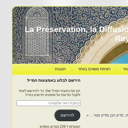
עברה ותרבותה – La Préservation, la Diffusion & le
Ra
תר
רשימת נושאים באתר
תגובות
הירשם לבלוג באמצעות המייל
הזן את כתובת המייל שלך כדי להירשם לאתר
ולקבל הודעות על פוסטים חדשים במייל.
כתובת
דואר
אלקטרוני
, פדיון הבן ופדיון פטר…
»
להירשם
הצטרפו ל 239 מנויים נוספים