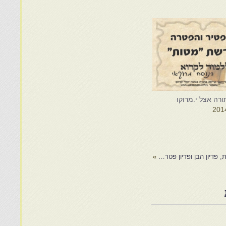
רה אצל י.מרוקו
, פדיון הבן ופדיון פטר…
»