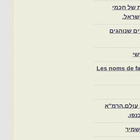
 של חכמי
שראל.
ם שנוהגים
שי
Les noms de fam
 עולם.הרמ"א
שמיר