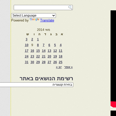
Powered by
Translate
מאי 2014
א
ב
ג
ד
ה
ו
ש
3
2
1
10
9
8
7
6
5
4
17
16
15
14
13
12
11
24
23
22
21
20
19
18
31
30
29
28
27
26
25
« אפר
יונ »
רשימת הנושאים באתר
רשימת
הנושאים
באתר