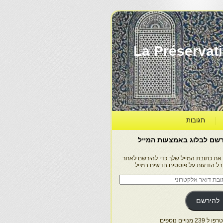
La Préservation, la Diff
תגובות
שם לבלוג באמצעות המייל
 את כתובת המייל שלך כדי להירשם לאתר
בל הודעות על פוסטים חדשים במייל.
בת
ר
טרוני
להירשם
 239 מנויים נוספים