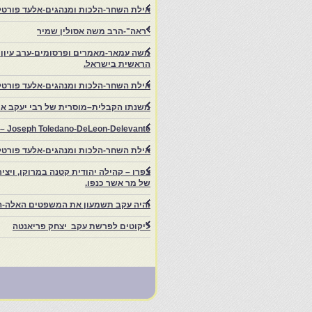
אילת השחר-הלכות ומנהגים-אלעד פורטל-
"ראה"-הרב משה אסולין שמיר
משה עמאר-מאמרים ופרסומים-ערב עיון ב
הראשית בישראל.
אילת השחר-הלכות ומנהגים-אלעד פורטל
משנתו הקבלית–מוסרית של רבי יעקב איפ
rs – Joseph Toledano-DeLeon-Delevante.
אילת השחר-הלכות ומנהגים-אלעד פורטל
של מר אשר כנפו.
והיה עקב תשמעון את המשפטים האלה-ה
ליקוטים לפרשת עקב יצחק פריאנטה