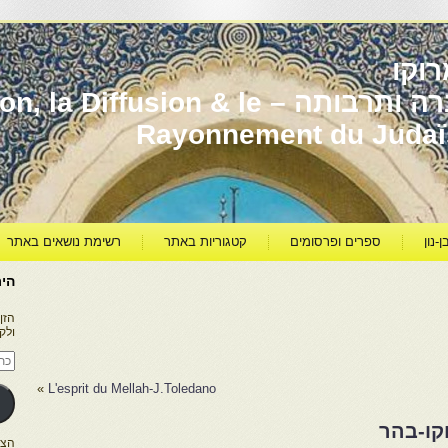
וקו
יהדות מרוקו עברה ותרבותה – usion & le
Rayonnement du Juda
ן-נון
ספרים ופרסומים
קטגוריות באתר
רשימת נושאים באתר
היר
הזן
ולק
כתו
דוא
אלק
»
L'esprit du Mellah-J.Toledano
קו-בהר
הצטרפו ל