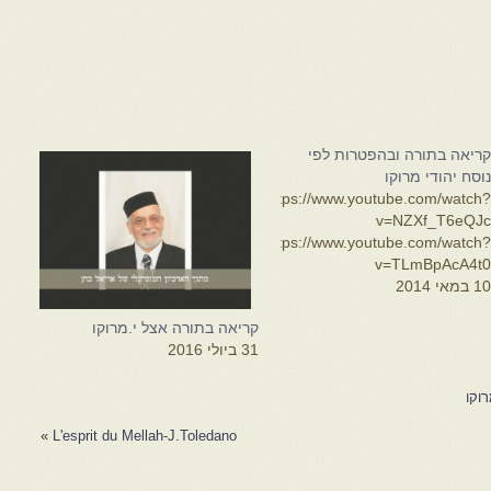
ריאה בתורה ובהפטרות לפי
וסח יהודי מרוקו
https://www.youtube.com/watch
v=NZXf_T6eQJ
https://www.youtube.com/watch
v=TLmBpAcA4t
1 במאי 2014
קריאה בתורה אצל י.מרוקו
31 ביולי 2016
וקו
»
L'esprit du Mellah-J.Toledano