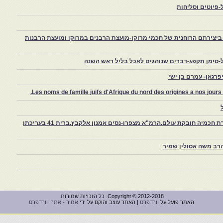
פיוטים וסליחות
יצירתם הרוחנית של חכמי מרוקו-מועצת הרבנים במרוקו ומועצת הרבנות
-סימן תקפג-דברים שנוהגים לאכל בליל ראש השנה
רגאן- עמרם בן ישי
Les noms de famille juifs d'Afrique du nord des origines a nos jou
צפרו – קהילה יהודית קטנה במרוקו, ויצירת חכמיה חובקת עולם.הרמ"א מצפרו-נסים אמנון אלקבץ.ברית 41 בעריכתו
רב משה אסולין שמיר
Copyright © 2012-2018. כל הזכויות שמורות.
האתר פועל על
וורדפרס
| האתר עוצב והוקם על ידי
אמיר - אתרי וורדפרס