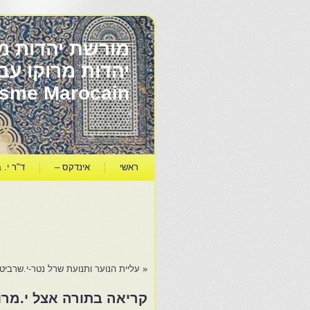
מורשת יהדות מר
ïsme Marocain
ראשי
אינדקס –
ד"ר י. ב
«
עליית הנוער ותנועת שרל נטר-י.שרביט
קריאה בתורה אצל י.מרו