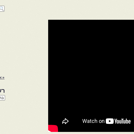
« א
רש
רשי
הנו
באת