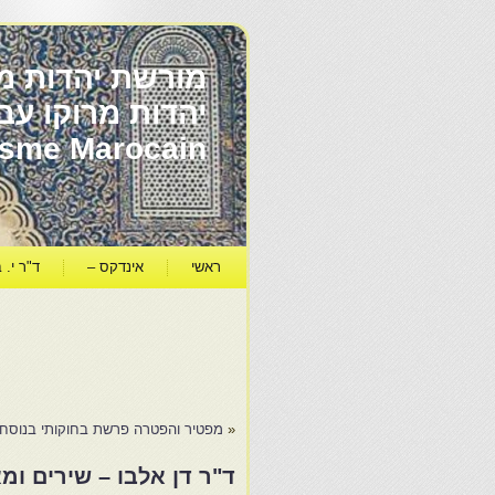
מורשת יהדות מר
ïsme Marocain
ראשי
אינדקס –
ד"ר י. ב
«
מפטיר והפטרה פרשת בחוקותי בנוסח י
ד"ר דן אלבו – שירים ומ