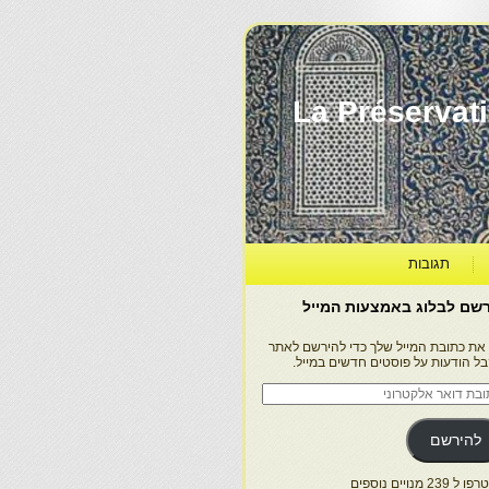
La Préservation, la Diff
תגובות
שם לבלוג באמצעות המייל
 את כתובת המייל שלך כדי להירשם לאתר
בל הודעות על פוסטים חדשים במייל.
בת
ר
טרוני
להירשם
 239 מנויים נוספים