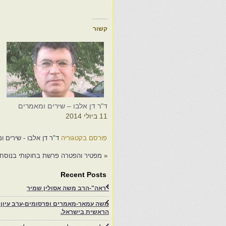
קשור
ד"ר דן אלבו – שירים ומאמרים
ד
11 ביולי 2014
0
פורסם בקטגוריה
ד"ר דן אלבו - שירים 
«
מפטיר והפטרה פרשת בחוקותי בנוסח י
Recent Posts
"ראה"-הרב משה אסולין שמיר
משה עמאר-מאמרים ופרסומים-ערב עיון ב
הראשית בישראל.