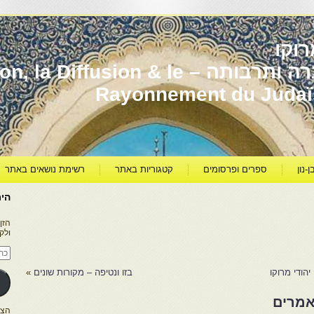
וקו
יהדות מרוקו עברה ותרבותה – usion & le
Rayonnement du Juda
ן-נון
ספרים ופרסומים
קטגוריות באתר
רשימת נושאים באתר
היר
הזן
ולק
כתו
דוא
אלק
הודי מרוקו
בזו ונטיפה – מקורות שונים
»
אמרים
הצטרפו ל