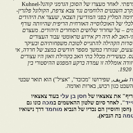
רפתי.
לאחר מעצרו של הסוכן הגרמני קוהנל-
Kuhnel
קרב השבטים הלוחמים נגד צבא צרפת
,
הקולונל פלגרין-
מה המליץ בפני המודיעין הצבאי, שעצר את היהודים
כלי של האוכלוסייה האזרחית הריפית שהיוותה עורף
ים – על שחרור שלושים הסוחרים היהודים. מעצרם
האב לא היה רק אירוע טראומטי עבור העצורים
סדות הקהילה להתגייס לטובת משפחותיהם ובעיקר
ים, שנותרו במשך מספר חודשים במצב של חרדה, אי
ס. כעשירית מכלל בתי האב בקהילת וואזן היו עצורים
זודה אומללה זו עמדה ברקע המפגש ההיסטורי בין
ת
شريف, שפירושו "מכובד", "אציל") הוא תואר שבטי
השבט כגון רכוש, בארות ואדמה.
שריף" את צאצאיו של
חסן בן עלי
בעוד צאצאיו
יד
". לאחר סיום שלטון ההאשמים ב
מכה
כונו גם
(חסן וחוסיין הם נכדיו של הנביא
מוחמד
דרך נישואיו
מה
בת הנביא).