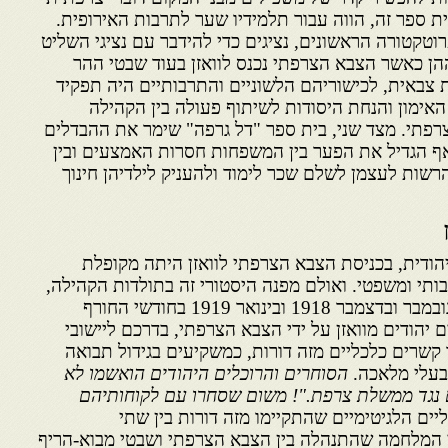
ית ספר זה, הווה עבור תלמידיו שער לתרבות האירופית.
רוטקטורה הראשונים, נציגים כדי להידבר עם נציגי השליט
הן כאשר הצבא הצרפתי נכנס לוואזן בעוד שבטי ההר
 צבאית, לכישוריהם הלשוניים והתרבותיים היה תפקיד
אימון והנחת היסודות לשיתוף פעולה בין הקהילה
צרפתי. מצד שני, בית ספר "דל גרפה" שימר את ההבדלים
ף הגדיל את הפער בין המשפחות חסרות האמצעים ובין
שות לעצמן לשלם שכר לימוד ולהעניק לילדיהן חינוך
ודית, בכניסת הצבא הצרפתי לוואזן היתה מקופלת
בותי ומשפטי. ואולם מפנה היסטורי זה בתולדות הקהילה,
לא היה נקי מזכרונות קשים. בנובמבר ובדצמבר 1918 ובינואר 1919 בחודשי החורף
ותר, נעצרו 30 סוחרים יהודים מוואזן על ידי הצבא הצרפתי, בדרכם ליישובי
קשרים כלכליים מזה דורות, כמשקיעים בגידול תבואה
ובעלי מלאכה.
הסוחרים והרוכלים היהודים הואשמו לא
ם נגד ממשלת צרפת."! משום שסחרו עם לקוחותיהם
ים הלגיטימיים שהתקיימו מזה דורות בין שתי
י המלחמה שהתנהלה בין הצבא הצרפתי ושבטי מבוא-הריף