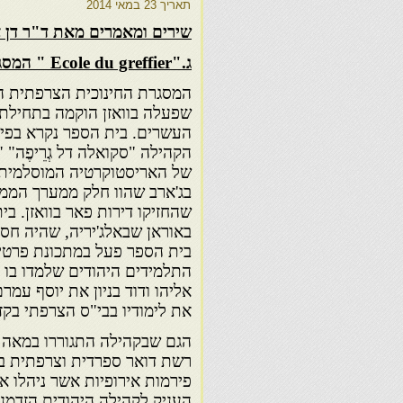
תאריך
23 במאי 2014
שירים ומאמרים מאת ד"ר דן א
ג.
"Ecole du greffier " המסגרת החינוכית הצרפתית הראשונה בוואזן.
המסגרת החינוכית הצרפתית ה
שפעלה בוואזן הוקמה בתחילת
העשרים. בית הספר נקרא בפי 
של האריסטוקרטיה המוסלמית ה
בג'ארב שהוו חלק ממערך הממ
שהחזיקו דירות פאר בוואזן. בי
באוראן שבאלג'יריה, שהיה חסיד
בית הספר פעל במתכונת פרטית
התלמידים היהודים שלמדו בו ה
אליהו ודוד בניון את יוסף עמ
את לימודיו בבי"ס הצרפתי בקזה-בלנק
הגם שבקהילה התגוררו במאה הי
רשת דואר ספרדית וצרפתית בין
פירמות אירופיות אשר ניהלו א
העניק לקהילה היהודית הזדמנ