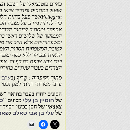
כאיום פוטנציאלי על הצבא הצ
שפעל כמתסיס ומדריך צבאי ב
Pellegrin
אשר פעל בחזית הלחי
כדי לדלות מידע על מצבה הכל
אספקה ומסתור לכוחות הלוחמ
הממושך של שלושים ראשי בתי-
ומשפחותיהם אלא חייב את מו
לטובת המשפחות חסרות האמצע
וודאות ובעיקר ללא כסף ומפרנ
בידי צבא צרפת בחורף זה. אפי
הצדדים כעבור שנתיים בחורף 1920.
מתוך ויקיפדיה
:
שֵ‏ריף
(ב
ערבי
ערבי מסורתי הניתן למגן נכסי 
הסונים ייחדו בעבר בתואר "
של
חוסיין בן עלי
מכונים "
סי
צאצאיו של חסן בכינוי "סייד" 
של
עלי בן אבי טאלב
ל
פאט