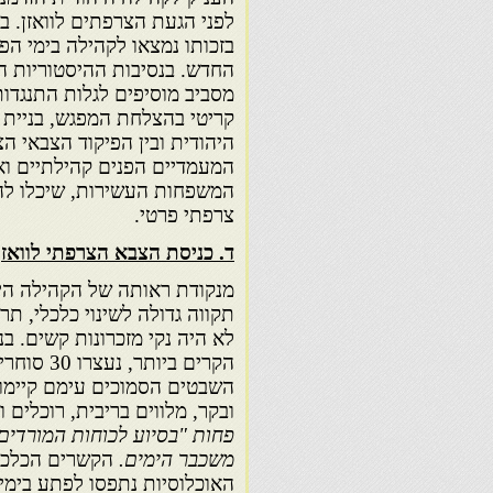
לפני הגעת הצרפתים לוואזן. ב
בזכותו נמצאו לקהילה בימי הפ
החדש. בנסיבות ההיסטוריות ה
מסביב מוסיפים לגלות התנגדות
קריטי בהצלחת המפגש, בניית ה
היהודית ובין הפיקוד הצבאי ה
המעמדיים הפנים קהילתיים וא
המשפחות העשירות, שיכלו להר
צרפתי פרטי.
ד. כניסת הצבא הצרפתי לוואזן
מנקודת ראותה של הקהילה היה
תקווה גדולה לשינוי כלכלי, תר
הקרים בי
השבטים הסמוכים עימם קיימו 
ובקר, מלווים בריבית, רוכלים 
פחות "בסיוע לכוחות המורדי
משכבר הימים.
הקשרים הכלכלי
האוכלוסיות נתפסו לפתע בימ