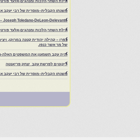
אילת השחר-הלכות ומנהגים-אלעד פורטל
משנתו הקבלית–מוסרית של רבי יעקב איפ
rs – Joseph Toledano-DeLeon-Delevante.
אילת השחר-הלכות ומנהגים-אלעד פורטל
של מר אשר כנפו.
והיה עקב תשמעון את המשפטים האלה-ה
ליקוטים לפרשת עקב יצחק פריאנטה
משנתו הקבלית–מוסרית של רבי יעקב איפ