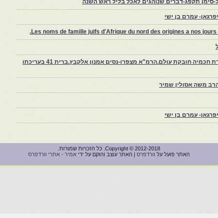
-סימן תקפג-דברים שנוהגים לאכל בליל ראש השנה
רגאן- עמרם בן ישי
Les noms de famille juifs d'Afrique du nord des origines a nos jou
צפרו – קהילה יהודית קטנה במרוקו, ויצירת חכמיה חובקת עולם.הרמ"א מצפרו-נסים אמנון אלקבץ.ברית 41 בעריכתו
רב משה אסולין שמיר
רגאן- עמרם בן ישי
Copyright © 2012-2018. כל הזכויות שמורות.
האתר פועל על
וורדפרס
| האתר עוצב והוקם על ידי
אמיר - אתרי וורדפרס