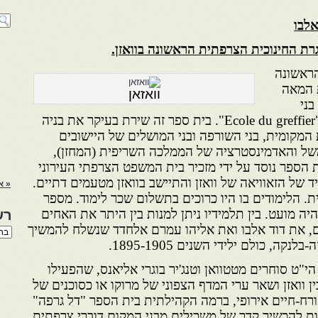
לבו
ראשונה
 המאה
וואזאן
בני
הקהילה "סקואלה דל גְרֵיפֶה" "Ecole du greffier". בית ספר זה שירת בעיקר את בניה
מקומית, בני השורפה ובני המושלים של היישובים
של והאדמינסטרציה של הממלכה השריפית (המחזן),
ת הספר נוסד על ידי מזכיר בית המשפט הצרפתי העירוני
 של הזאוויאה של וואזן והתיישב בוואזן מטעמים דתיים.
« א
. הלימודים בו היו כרוכים בתשלום שכר לימוד. מספר
יה מועט. בין תלמידיו ניתן למנות בין היתר את האחים
רש
רם, את דוד אלבו ואת אליהו עמרם אלחדד שנשלח להמשיך
רשי
הנו
ה, כולם ילידי השנים 1895-1905.
באת
"ט סוחרים מטטוואן וטנג'יר בוגרי אליאנס, שהפעילו
 וואזן ושאר ערי המדף הצפוני של מרוקו או כסוכנים של
ורח-חיים אירופי, ברמה הקהילתית בית הספר "דל גרפה"
ות להכשיר קדר של משכילים מבני המקום דוברי צרפתית