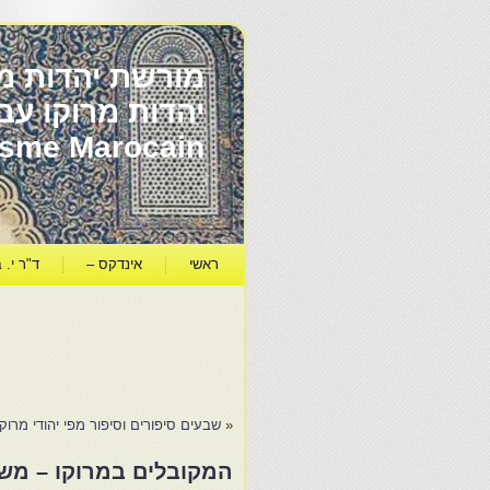
מורשת יהדות מר
ïsme Marocain
ראשי
אינדקס –
ד"ר י. ב
«
שבעים סיפורים וסיפור מפי יהודי מרוקו
המקובלים במרוקו – מש