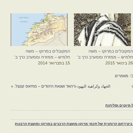
מקובלים במרוקו – משה
המקובלים במרוקו – משה
למיש – ממזרח וממערב כרך ב'
חלמיש – ממזרח וממערב כרך ב'
2 בינואר 2015
15 בפברואר 2014
'- מאמרים
الجهاد وكراهية اليهود-ג'יהאד ושנאת היהודים – מתיאס קונצל.
»
פיוטים וסליחות
יצירתם הרוחנית של חכמי מרוקו-מועצת הרבנים במרוקו ומועצת הרבנות