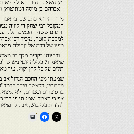
זמן השאלה הזו, הוא לפני שנ
" אברהם בן מוסה דמתיטואן וד
מרן החיד"א כתב שברבי אברהם
המקובל רבי יצחק די לוויה ממר
יודעים ששני החכמים הללו עס
למסכת סוטה, מזכיר רבי אברה
מפיו של רבה של קהילת מראכש 
" ובהיותי בקרית מלך רב מארצ
שיאמרו7 כלילת יוםי מש
תלים על כל קוץ וקוץ, עיר מאר
שמעתי מפי החכם הגדול אב בח
מרבותיו, דכאשר חיבר הרמב"ם 
בו סופרים וספרים, ולא נמצא ב
אף כי כאשר, שמעתי פג לבי כי 
להודות בלי בוש, אבל להוציאו