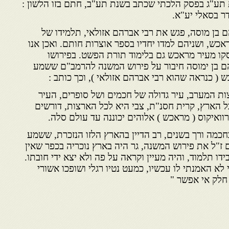
ת תע"ג בפסק הלכתי שכתב בשנת תע"ב, חתם בזו הלשון :
ר בסאלי יע"א.
 בן מוסה, פגש את רבי אברהם אזולאי, תלמידו של
אכש, ושניהם למדו יחדיו בספר אוצרות חותם. ואכן אנו
קו מעיר מראכש גם בלימוד תורת הפשט. בפירושו
ם בן ימוסה חיבור על פירוש המשנה להרמב"ם ששמע
( כנראה שהוא רבי אברהם אזולאי ), וכך כותב :
ות המערב, עיר גדולה של חכמים ושל סופרים, העיר
וש לכל הארץ, קרית חסנ"ת, צבי היא לכל הארצות, דורשים
וואיקוס ( מראכש ) אלוהים יכוננה עד עולם סלה.
כמה ורך בשנים, רב הדיין בהארץ הלזו הנזכרת, ששמע
ז"ל את פירוש המשנה, גר היה בארץ נוכריה בכפר שאין
ידו תלמוד, והיה מעיין וקראה על פה ולא יצא ידי חובתו.
לא האמנתי לו עכשיו, כמעט נטיו רגלי ושופכו אשורי
 חלק אי אפשר "