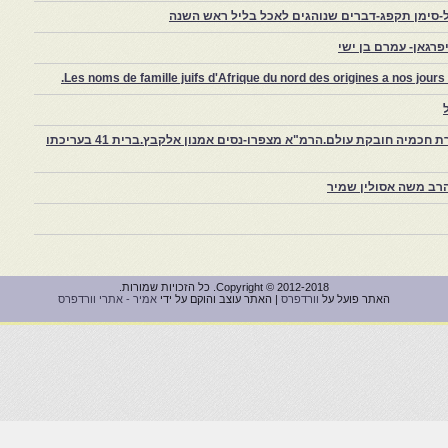
-סימן תקפג-דברים שנוהגים לאכל בליל ראש השנה
רגאן- עמרם בן ישי
Les noms de famille juifs d'Afrique du nord des origines a nos jou
צפרו – קהילה יהודית קטנה במרוקו, ויצירת חכמיה חובקת עולם.הרמ"א מצפרו-נסים אמנון אלקבץ.ברית 41 בעריכתו
רב משה אסולין שמיר
Copyright © 2012-2018. כל הזכויות שמורות.
האתר פועל על
וורדפרס
| האתר עוצב והוקם על ידי
אמיר - אתרי וורדפרס