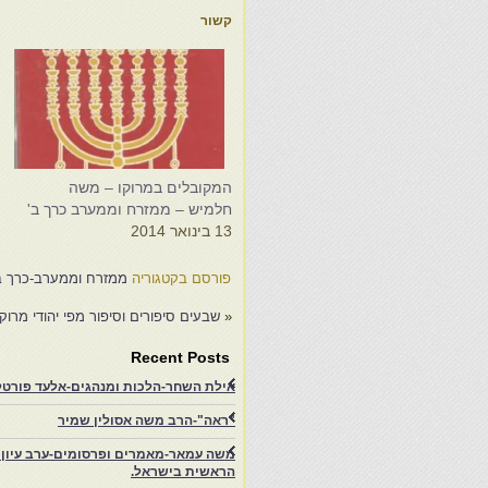
קשור
המקובלים במרוקו – משה
ה
חלמיש – ממזרח וממערב כרך ב'
ח
13 בינואר 2014
6
פורסם בקטגוריה
ממזרח וממערב-כרך ב
«
שבעים סיפורים וסיפור מפי יהודי מרוקו
Recent Posts
אילת השחר-הלכות ומנהגים-אלעד פורטל-
"ראה"-הרב משה אסולין שמיר
משה עמאר-מאמרים ופרסומים-ערב עיון ב
הראשית בישראל.