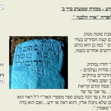
ש – ממזרח וממערב כרך ב'
פדיה "ארזי הלבנון "
סכת
סוטה מנהג
ים קצת חסידים בעיר
ם " כמו כן הוא כותב
ירושים אחדים בשמו,
 יחדיו נמתיק
« א
 סודות נעלמים –
רש
הדברים עתיקים,
יעקב מארג'י
רשי
הנו
ל פסח קודם קריאת
באת
גו…עד אבי עד שר
הג זה ) עד הנה בשום ספר מספרי האר"י ז"ל ראוי הוא
ם שלא נתגלו אליו, והוא ראה או ידע…ואם הוא בדה
 שאמרן ".