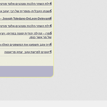
אילת השחר-הלכות ומנהגים-אלעד פורטל
משנתו הקבלית–מוסרית של רבי יעקב איפ
rs – Joseph Toledano-DeLeon-Delevante.
אילת השחר-הלכות ומנהגים-אלעד פורטל
של מר אשר כנפו.
והיה עקב תשמעון את המשפטים האלה-ה
ליקוטים לפרשת עקב יצחק פריאנטה