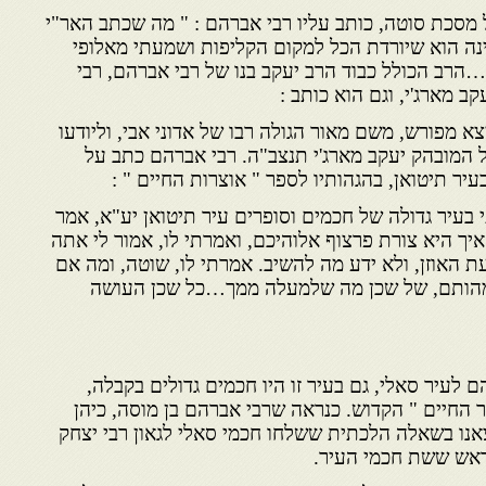
 מסכת סוטה, כותב עליו רבי אברהם : " מה שכתב האר"י
ינה הוא שיורדת הכל למקום הקליפות ושמעתי מאלופי
ד…הרב הכולל כבוד הרב יעקב בנו של רבי אברהם, רבי
ב מארג'י, וגם הוא כותב :
צא מפורש, משם מאור הגולה רבו של אדוני אבי, וליודעו
ל המובהק יעקב מארג'י תנצב"ה. רבי אברהם כתב על
בעיר תיטואן, בהגהותיו לספר " אוצרות החיים " :
י בעיר גדולה של חכמים וסופרים עיר תיטואן יע"א, אמר
, איך היא צורת פרצוף אלוהיכם, ואמרתי לו, אמור לי אתה
עת האוזן, ולא ידע מה להשיב. אמרתי לו, שוטה, ומה אם
 מהותם, של שכן מה שלמעלה ממך…כל שכן העושה
 לעיר סאלי, גם בעיר זו היו חכמים גדולים בקבלה,
ור החיים " הקדוש. כנראה שרבי אברהם בן מוסה, כיהן
אנו בשאלה הלכתית ששלחו חכמי סאלי לגאון רבי יצחק
ראש ששת חכמי העיר.