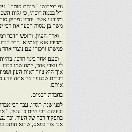
גפ בפירושו " מנחת סוטה " על
ז"ל בכמה דוכתי, כי גלות השכ
ומיודעי אשר, יחדיו נמתיק סו
משה בן מסוה הכער את רבי יעק
" וארח העיון, וחופש הדבר וימ
ומכירו אנא קאמינא, הרב הגדו
פגישתו וויכוחו עם נוצרי אחד 
" ופעם אחד בימי חרפי, בהיות
לי נוצרי אחד, יימח שמו וזכרו
איך הוא ציור ראות העין ושמי
דברים שבגופך אין אתה יודע
אותם.
בחברת חכמים.
לפני שנת תס"ו, עבר רבי אברהם
וביניהם רבי חיים בן עטר, " א
בתפקיד רבה של העיר. וכך מצ
אבן צור בפאס, שהוא חותם ב