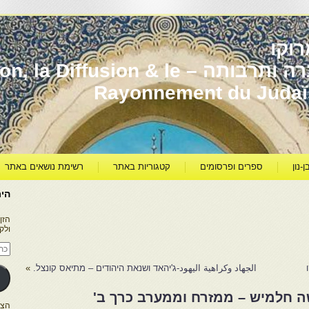
וקו
יהדות מרוקו עברה ותרבותה – usion & le
Rayonnement du Juda
ן-נון
ספרים ופרסומים
קטגוריות באתר
רשימת נושאים באתר
היר
הזן
ולק
כתו
דוא
אלק
الجهاد وكراهية اليهود-ג'יהאד ושנאת היהודים – מתיאס קונצל.
»
ה חלמיש – ממזרח וממערב כרך ב'
הצטרפו ל