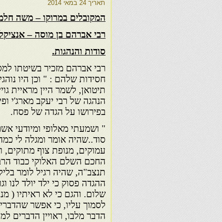
תאריך
24 במאי 2014
המקובלים במרוקו – משה חלמי
רבי אברהם בן מוסה – אנציקלו
סודות והנהגות.
רבי אברהם מזכיר בשיטתו למ
חסידות שלהם : " וכן היו נוהג
תיטואן, לשמר היין מראיית גויי
הנהגה של רבי יעקב מארג'י ופ
בפירושו על הגדה של פסח.
" ושמעתי מאלופי ומיודעי אשר
סוד..שהיה אומר ומגלה לי כמה
עמוקים, מנופת צוף מתוקים, ו
החכם השלם האלוקי כבוד הרב 
תנצב"ה, שהיה רגיל לומר בלי
ההגדה פסוק כי ילד יולד לנו ו
שלום. והגם כי לא ראיתיו ( מנ
לסמוך עליו, כי אפשר שהדברי
הדבר מלבו, ראויין הדברים למי