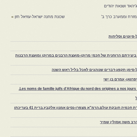
ג'יהאד ושנאת יהודים
זרח וממערב כרך ב'
שכונת מחנה ישראל-עוזיאל חזן
»
פיוטים וסליחות
יצירתם הרוחנית של חכמי מרוקו-מועצת הרבנים במרוקו ומועצת הרבנות
-סימן תקפג-דברים שנוהגים לאכל בליל ראש השנה
רגאן- עמרם בן ישי
Les noms de famille juifs d'Afrique du nord des origines a nos jou
צפרו – קהילה יהודית קטנה במרוקו, ויצירת חכמיה חובקת עולם.הרמ"א מצפרו-נסים אמנון אלקבץ.ברית 41 בעריכתו
רב משה אסולין שמיר