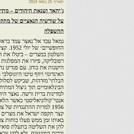
תאריך
25 במאי 2014
ג'יהאד ושנאת היהודים – מתיא
על שורשיה הנאציים של מתקפת 11 בספט
ההשפלה
גמאל עבד אל־נאצר עמד בראש
החופשיים
השלטון במצרים – ביטלו את ה
רפובליקה, פיזרו את המפלגות 
הישנות את כוחן. עם פנדיט נה
האינדונזי ויוזף טיטו היוגוסלב
הבלתי־מזדהות, שביקש לסלול 
הבינלאומיים תוך ניצול המתיחו
למדינות ברית ורשה. נאצר היה 
אנטי־קולוניאליסטי כאשר הל
1956 למרות ההתנגדות של צ
קצר תקפה ישראל את מצרים ב
באותו זמן ממש פעלו כוחות צר
להן את השליטה בתעלת סואץ.
וברית המועצות, ולא לחץ צבא