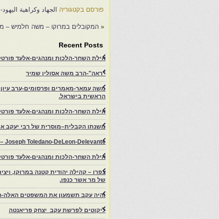
פורסם בקטגוריה
الجهاد وكراهية اليهود-
«
המקובלים במרוקו – משה חלמיש – ממ
Recent Posts
אילת השחר-הלכות ומנהגים-אלעד פורטל-
"ראה"-הרב משה אסולין שמיר
משה עמאר-מאמרים ופרסומים-ערב עיון ב
הראשית בישראל.
אילת השחר-הלכות ומנהגים-אלעד פורטל
משנתו הקבלית–מוסרית של רבי יעקב איפ
rs – Joseph Toledano-DeLeon-Delevante.
אילת השחר-הלכות ומנהגים-אלעד פורטל
של מר אשר כנפו.
והיה עקב תשמעון את המשפטים האלה-ה
ליקוטים לפרשת עקב יצחק פריאנטה