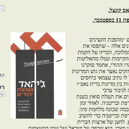
ס קונצל.
מבר.
 ״מהפכת הקצינים
״ של יולי 1952. קצינים אלה – שתפסו את
מלוכה, הכריזו על הקמת
הקיימות ונטלו מהאליטות
רו ההודי, אחמד סוקרנו
י הקים נאצר את גוש המדינות
« א
לו נתיב עצמאי ביחסים
ת בין מדינות ברית נאט״ו
רש
לגיבור ערבי
רשי
אים את תעלת סואץ בשנת
הנו
רפת ובריטניה. לאחר זמן
באת
מה שכונה מלחמת סיני.
פת ובריטניה כדי להשיב
 לחצן של ארצות הברית
י מצרי, הוא שכפה על ישראל ועל שתי המעצמות