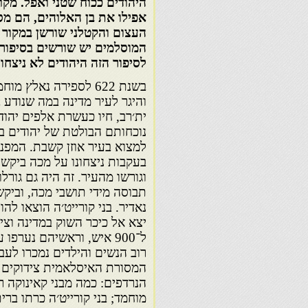
היהודים ככוח שטני ואפל. מק
אפילו את בן האלוהים, הם מסו
העצום והקטלני שורשן במקור 
המוסלמים יש שורשים בסיפור א
לסיפור הזה היהודים לא ניצחו 
בשנת 622 לספירה נאל
והיגר לעיר מדינה במה שנודע 
ית׳רב, חיו כעשרת אלפים יהוד
נוכחותם הבולטת של יהודים ב
בעקבות ניצחונו על מכה ביקש 
וגורשו מהעיר. זה היה גם גור
תבוסה מידי תושבי מכה, וביק
ל־900 איש, וראשיהם נער
רוב הנשים והילדים נמכרו לעב
המסורת האיסלאמית צידוקים ל
הנרדפים: כמה מבני קאינוקה 
מוחמד; בני קורייט׳ה כרתו בר