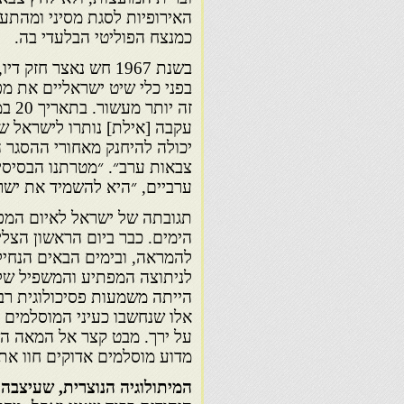
האירופיות לסגת מסיני ומהתע
כמנצח הפוליטי הבלעדי בה.
בשנת 1967 חש נאצר ח
בפני כלי שיט ישראליים את מ
זה י
עקבה [אילת] נותרו לישראל ש
יכולה להיחנק מאחורי ההסגר 
צבאות ערב״. ״מטרתנו הבסיסית
ערביים, ״היא להשמיד את ישר
תגובתה של ישראל לאיום המפ
הימים. כבר ביום הראשון הצלי
להמראה, ובימים הבאים הנחיל
לניתוצה המפתיע והמשפיל של
הייתה משמעות פסיכולוגית רב
אלו שנחשבו כעיני המוסלמים 
על ירך. מבט קצר אל המאה הש
מדוע מוסלמים אדוקים חוו 
המיתולוגיה הנוצרית, שעיצבה 