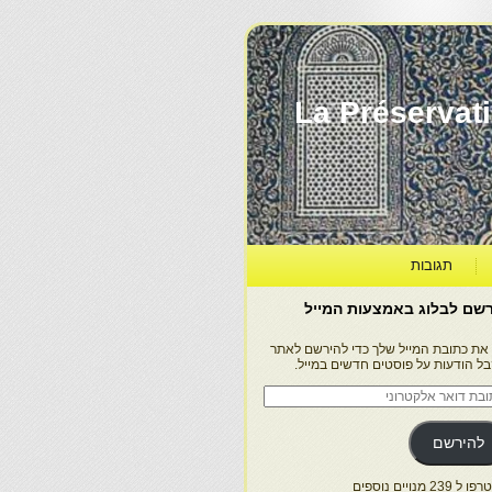
La Préservation, la Diff
תגובות
שם לבלוג באמצעות המייל
 את כתובת המייל שלך כדי להירשם לאתר
בל הודעות על פוסטים חדשים במייל.
בת
ר
טרוני
להירשם
 239 מנויים נוספים