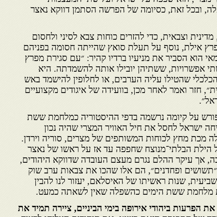
לה, ובכל זאת, כסיומה של הפרשה הסתמן דווקא נאצר
זק דיו, מדינית וצבאית, כדי להזרים כוחות צבא לסיני ולחסום
פרץ אילת, נוסף על תעלת סואץ שהייתה חסומה בפניהם
ותר מעשור. בתאריך 20 במאי הוא הסביר את מניעיו ברדיו קהיר: ״עם סגירת מפרץ
תי אפשרויות, ששתיהן יובילו אותה להשמדתה. היא
הכלכלי שהטילו עליה הערבים, או לחלופין להישמד באש
״, חזר ואמר לאחר מכן, בוועידה של איגודים מקצועיים
אל״.
ורש על קיומה נרשמה בדפי ההיסטוריה כמלחמת ששת
חה ישראל לחסל את חיל האוויר המצרי שהיה נכון
ה מכת מחץ לכוחות המשותפים של מצרים, סוריה וירדן.
 הילת הבלתי־מנוצח שחפפה עד אז על ראשו של נאצר
ה, אך עיקר ההלם נגרם מעצם העובדה שדווקא היהודים,
״תשושים ופחדנים״, הם אלו שהכו את צבאות ערב שוק
ביעית, שנות ראשיתו של האיסלאם, יעזור לנו להבין
את מלחמת ששת הימים כהשפלה שאין לשאתה כמעט.
את הפרעות ביהודי אירופה בימי הביניים, ציירה תמיד את