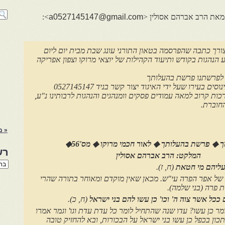
>:
a0527145147@gmail.com
צורך כתבה שהפרסמה בטאון התורני עונג שבת מבית יום ליום
הנהגות בקודש ותיעוד הקהילות של יוצאי מרוקו וצפון אפריקה
 לפרשתנו פרשת בהעלותך
ים בעירו שעל ידי האיגוד יצור קשר בניד 0527145147
ות קרוב למאה עמודים פסקים וומנהגים והנהגות לרבותינו נ"ע,
חוברת.
« מ
 ◆ פרשת בהעלותך ◆ לאור חכמי מרוקו ◆
מס'56
◆
רש
המלקט: הרב אברהם אסולין
רשי
עליהם מי חטאת
(ח, ז).
הנו
של אפר הפרה עי"ש. מכאן שאין מוקדם ומאוחר בתורה שהרי
באת
 פרה (בני שלמה).
 ככל אשר צוה ה' וכו' כן עשו להם בני ישראל
(ח, כ).
מר כן עשו? עדו שנה שהתחיל לומר כל עדת עדת וגו' וגמר אמרו
תכון בכפל כן עשו בני ישראל על הבכורות, ובא להחזיק טובה