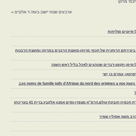
ג' נקבים הראשונה כנגד
ראשי ישיבות, רבני ערים, אב"ד
כמי מרוקו
ברהם, השני יצחק, והשלישי
ודינים, רבני הקהלות. הראשון…
ארבעים שנות יישוב-בעזה.ד.אלקיים
»
עקב, וכך מניחים כסדר על שולחן
ילי…
פיוטים וסליחות
יצירתם הרוחנית של חכמי מרוקו-מועצת הרבנים במרוקו ומועצת הרבנות
-סימן תקפג-דברים שנוהגים לאכל בליל ראש השנה
רגאן- עמרם בן ישי
Les noms de famille juifs d'Afrique du nord des origines a nos jou
צפרו – קהילה יהודית קטנה במרוקו, ויצירת חכמיה חובקת עולם.הרמ"א מצפרו-נסים אמנון אלקבץ.ברית 41 בעריכתו
רב משה אסולין שמיר