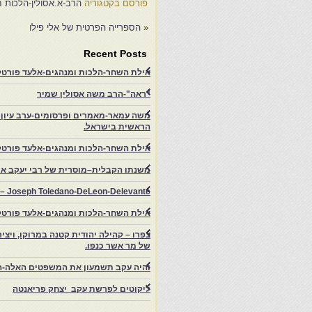
השנה נקיים את הפסח כהלכתו.
ב
פורסם בקטגוריה
הרב-א.אסולין-הלכות ח
על פי מורשת רבני מרוקו…
א
«
הספרייה הפרטית של אלי פילו
י
ל
Recent Posts
אילת השחר-הלכות ומנהגים-אלעד פורטל-
"ראה"-הרב משה אסולין שמיר
משה עמאר-מאמרים ופרסומים-ערב עיון ב
הראשית בישראל.
אילת השחר-הלכות ומנהגים-אלעד פורטל
משנתו הקבלית–מוסרית של רבי יעקב איפ
rs – Joseph Toledano-DeLeon-Delevante.
אילת השחר-הלכות ומנהגים-אלעד פורטל
של מר אשר כנפו.
והיה עקב תשמעון את המשפטים האלה-ה
ליקוטים לפרשת עקב יצחק פריאנטה