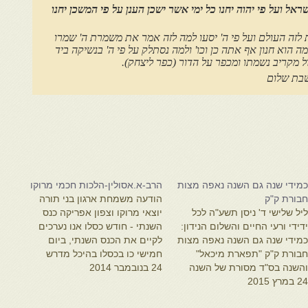
שראל ועל פי יהוה יחנו כל ימי אשר ישכן הענן על פי המשכן יחנו
ת לזה העולם ועל פי ה' יסעו למה לזה אמר את משמרת ה' שמרו
ה הוא חנון אף אתה כן וכו' ולמה נסתלק על פי ה' בנשיקה ביד
 מקריב נשמתו ומכפר על הדור (כפר ליצחק).
ום
מידי שנה גם השנה נאפה מצות
הרב-א.אסולין-הלכות חכמי מרוקו
בורת ק"ק
הודעה משמחת ארגון בני תורה
יל שלישי ד' ניסן תשע"ה לכל
יוצאי מרוקו וצפון אפריקה כנס
דידי ורעי החיים והשלום הנידון:
השנתי - חודש כסלו אנו נערכים
מידי שנה גם השנה נאפה מצות
לקיים את הכנס השנתי, ביום
בורת ק"ק "תפארת מיכאל"
חמישי כו בכסלו בהיכל מדרש
השנה בס"ד מסורת של השנה
24 בנובמבר 2014
"דרכי דוד" רחוב תחכמוני 2 בעיר
2 במרץ 2015
ביעית. הכל כמסורת בית
ירושלים ת"ו, בשעה 19:45
בותינו הן במצות העבות, והן
בהשתתפות עשרות רבני העדה,