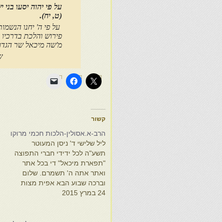
על פי יהוה יסעו בני י
(ט, יח).
על פי ה' יחנו הנשמו
פירוש והלכת בדרכיו מ
מ'שה מיכאל שר הגדול
שבת של
קשור
הרב-א.אסולין-הלכות חכמי מרוקו
כ
ליל שלישי ד' ניסן המעוטר
ח
תשע"ה לכל ידידי חברי התפוצה
ל
"תפארת מיכאל" די בכל אתר
י
ואתר אתה ה' תשמרם. שלום
כ
וברכה שבוע הבא אפית מצות
ח
24 במרץ 2015
שעל ידי קהילתו כמסורת השנים
ו
בס"ד, נאפה ביום ראשון ט' ניסן.
4
ר
ברחוב אבן מתכוננים לפסח,
א