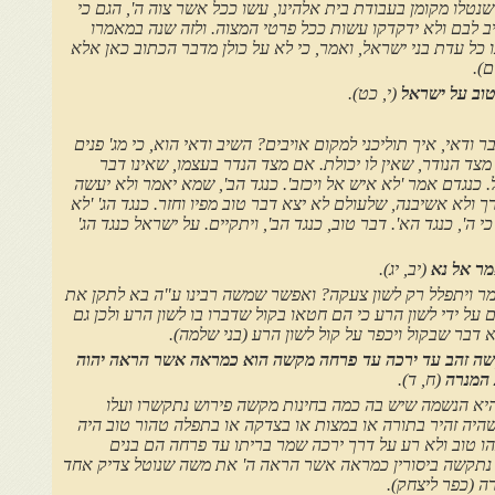
שנטלו מקומן בעבודת בית אלהינו, עשו ככל אשר צוה ה', הגם כי
ב לבם ולא ידקדקו עשות ככל פרטי המצוה. ולזה שנה במאמרו
 כל עדת בני ישראל, ואמר, כי לא על כולן מדבר הכתוב כאן אלא
ם).
טוב על ישראל
(י, כט).
 ודאי, איך תוליכני למקום אויבים? השיב ודאי הוא, כי מג' פנים
מצד הנודר, שאין לו יכולת. אם מצד הנדר בעצמו, שאינו דבר
 כנגדם אמר 'לא איש אל ויכזב'. כנגד הב', שמא יאמר ולא יעשה
 ולא אשיבנה, שלעולם לא יצא דבר טוב מפיו וחזר. כנגד הג' 'לא
כי ה', כנגד הא'. דבר טוב, כנגד הב', ויתקיים. על ישראל כנגד הג'
מר אל נא
(יב, יג).
 ויתפלל רק לשון צעקה? ואפשר שמשה רבינו ע"ה בא לתקן את
 על ידי לשון הרע כי הם חטאו בקול שדברו בו לשון הרע ולכן גם
 דבר שבקול ויכפר על קול לשון הרע (בני שלמה).
שה זהב עד ירכה עד פרחה מקשה הוא כמראה אשר הראה יהוה
המנרה
(ח, ד).
יא הנשמה שיש בה כמה בחינות מקשה פירוש נתקשרו ועלו
 שהיה זהיר בתורה או במצות או בצדקה או בתפלה טהור טוב היה
ו טוב ולא רע על דרך ירכה שמר בריתו עד פרחה הם בנים
נתקשה ביסורין כמראה אשר הראה ה' את משה שנוטל צדיק אחד
ה (כפר ליצחק).