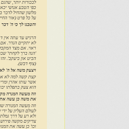
לבכורות יותר, שהגם 
כפי הטבע אנושי יכאי
מלשון שהחיל לדבר בו
על כל פרט (אור החיי
והטבנו לך כי ה' דבר 
הרגיש עד עתה אין דבר
לא יתקיים הנדר. אם 
ראוי. אם מצד המקבל.
'הנה ברך לקחתי' שברך
הביט און ביעקב'. זהו 
(צוף דבש).
ויצעק משה אל ה' לא
קצת קשה למה לא אמר
אשר עותו אהרן ומרים
הוא צעק בתפלתו יבוא
וזה מעשה המנרה מק
את משה כן עשה את 
וזה מעשה המנורה שה
לעולם העליון על ידי
ולא רע על דרך גמלתה
צדיקים מקשה פירוש 
וכו' כן עשה את המנור