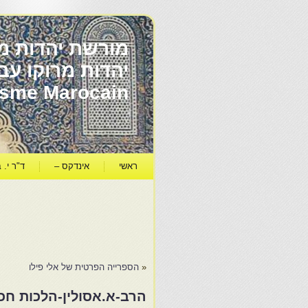
מורשת יהדות מר
ïsme Marocain
ראשי
אינדקס –
ד"ר י. ב
«
הספרייה הפרטית של אלי פילו
הרב-א.אסולין-הלכות חכ