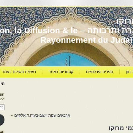
וקו
יהדות מרוקו עברה ותרבותה – usion & le
Rayonnement du Juda
ן-נון
ספרים ופרסומים
קטגוריות באתר
רשימת נושאים באתר
היר
הזן
ולק
כתו
דוא
אלק
ארבעים שנות יישוב-בעזה.ד.אלקיים
»
מי מרוקו
הצטרפו ל