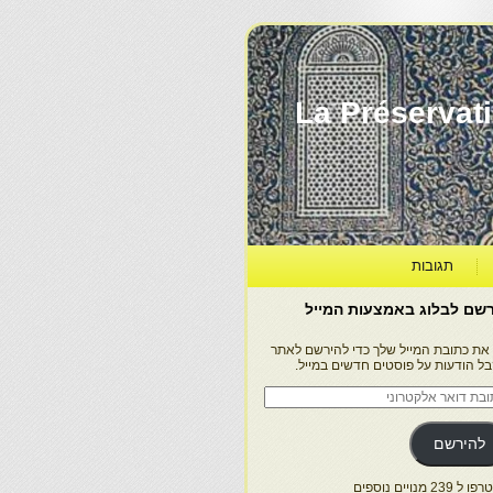
La Préservation, la Diff
תגובות
שם לבלוג באמצעות המייל
 את כתובת המייל שלך כדי להירשם לאתר
בל הודעות על פוסטים חדשים במייל.
בת
ר
טרוני
להירשם
 239 מנויים נוספים