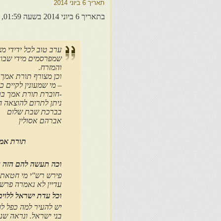
תאריך
6 ביוני 2014
בתאריך 6 ביוני 2014 בשעה 01:59, מאת הרב אברהם אסולין <
ערב טוב לכל ידידי מ
שמפרסמים מידי שבוע 
והמזרח.
וכן מצורף תורת אמך
– מי שמעונין לקיים כינוס
-חוברת תורת אמך ברכ
ניתן לתרום להוצאה ה
בברכת שבת שלום
אברהם אסולין
תורת אמך
וכה תעשה להם הזה 
פירש רש"י מי חטאת 
עדיין לא נאמרה פרשת
וכל עדת ישראל ללוים
יש להעיר למה כפל לו
בני ישראל. ונראה שנ