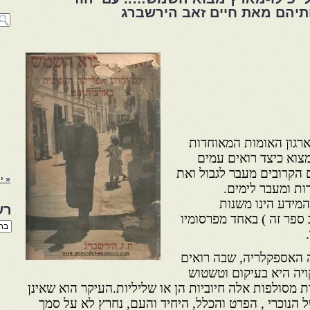
תיהם מאת חיים זאב הירשברג
ארגון האומות המאוחדות
מצוא כיצד רואים עמים
 הקרובים מעבר לגבול ואת
« יו
ת ומעבר לימים.
מידע הינו משנות
רש
פר זה ) באחד מפרסומיו
רשי
הנו
באת
ה האספקלריה, שבה רואים
ויה היא בעיקום וטשטוש
עות מסולפות אלה חיוביות הן או שליליות.העיקר הוא שאינן
נוכרי , הפרט והכלל, היחיד והעם, נחרץ לא על סמך