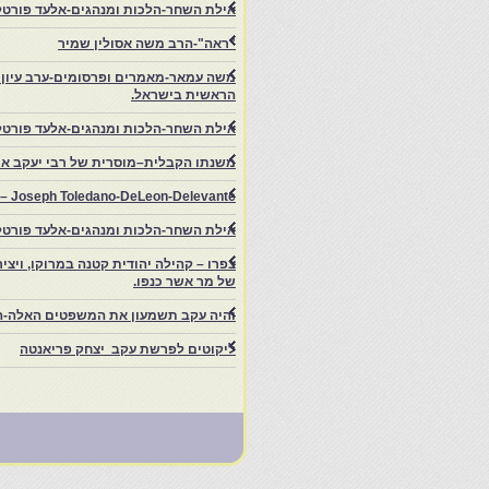
אילת השחר-הלכות ומנהגים-אלעד פורטל-
"ראה"-הרב משה אסולין שמיר
משה עמאר-מאמרים ופרסומים-ערב עיון ב
הראשית בישראל.
אילת השחר-הלכות ומנהגים-אלעד פורטל
משנתו הקבלית–מוסרית של רבי יעקב איפ
rs – Joseph Toledano-DeLeon-Delevante.
אילת השחר-הלכות ומנהגים-אלעד פורטל
של מר אשר כנפו.
והיה עקב תשמעון את המשפטים האלה-ה
ליקוטים לפרשת עקב יצחק פריאנטה