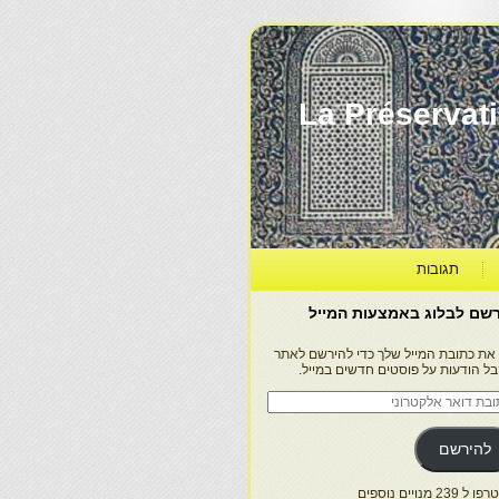
La Préservation, la Diff
תגובות
שם לבלוג באמצעות המייל
 את כתובת המייל שלך כדי להירשם לאתר
בל הודעות על פוסטים חדשים במייל.
בת
ר
טרוני
להירשם
 239 מנויים נוספים