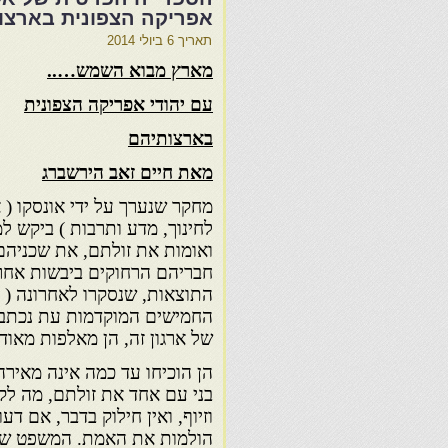
אפריקה הצפונית בארצו
תאריך
6 ביולי 2014
מארץ מבוא השמש…..
עם יהודי אפריקה הצפונית
בארצותיהם
מאת חיים זאב הירשברג
מחקר שנערך על ידי אונסקו ( 
לחינוך, מדע ותרבות ) ביקש ל
ואומות את זולתם, את שכניהם
חבריהם הרחוקים ביבשות אחרו
התוצאות, שנסקרו לאחרונה ( ה
החמישים המוקדמות עת נכתב ס
של ארגון זה, הן מאלפות מאוד.
הן הוכיחו עד כמה אינה מאיר
בני עם אחד את זולתם, מה לק
וזיוף, ואין חילוק בדבר, אם ד
הולמות את האמת. המשפט של ה