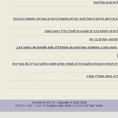
פיוטים וסליחות
יצירתם הרוחנית של חכמי מרוקו-מועצת הרבנים במרוקו ומועצת הרבנות
-סימן תקפג-דברים שנוהגים לאכל בליל ראש השנה
רגאן- עמרם בן ישי
Les noms de famille juifs d'Afrique du nord des origines a nos jou
צפרו – קהילה יהודית קטנה במרוקו, ויצירת חכמיה חובקת עולם.הרמ"א מצפרו-נסים אמנון אלקבץ.ברית 41 בעריכתו
רב משה אסולין שמיר
Copyright © 2012-2018. כל הזכויות שמורות.
האתר פועל על
וורדפרס
| האתר עוצב והוקם על ידי
אמיר - אתרי וורדפרס