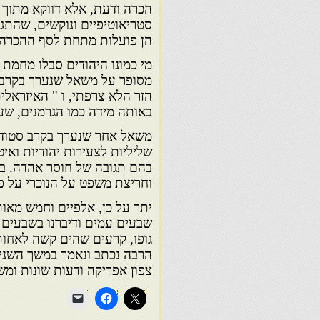
הכרה ודעת, אלא דווקא מתוך 
סטריאוטיפיים ונוקשים, שהתגבש
הן פועלות מתחת לסף ההכרה 
מי כמונו היהודים סבלו מחמת
מסופר על משאל שנערך בקרב פו
הזר הלא צרפתי, ו " האיזראלי
באותה מידה כמו הגרמנים, שעו
משאל אחר שנערך בקרב סטודנ
שליליות לצעירות יהודיות ואיט
בהם תגובה של חוסר אהדה. ברו
וחריצת משפט על הנוכרי על פי
יתר על כן, אלפיים וחמש מאות 
שבעים עמים ודיברנו בשבעים 
גופו, קרעים שהים קשה לאחותם
הרבה נכתב ונאמר במשך השנים
צפון אפריקה ודעות שונות ומש