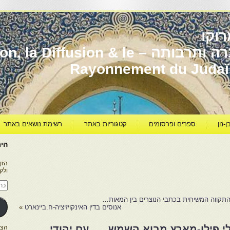
וקו
יהדות מרוקו עברה ותרבותה – usion & le
Rayonnement du Juda
ן-נון
ספרים ופרסומים
קטגוריות באתר
רשימת נושאים באתר
היר
הזן
ולק
כתו
דוא
אלק
התקווה המשיחית בכתבי הנוצרים בין המאות…
אנוסים בדין האינקויזיציה-ח.ביינארט
»
 פילו-מארץ מבוא השמש….. עם יהודי
הצטרפו ל