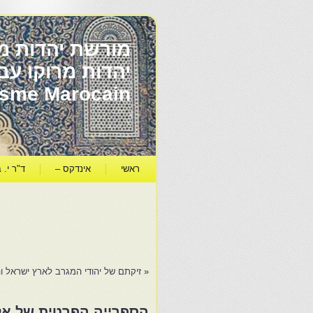
מורשת יהדות מר
ïsme Marocain
ראשי
אינדקס –
ד"ר י. ב
«
זיקתם של יהודי המגרב לארץ ישראל ו
הספרייה הפרטית של אלי