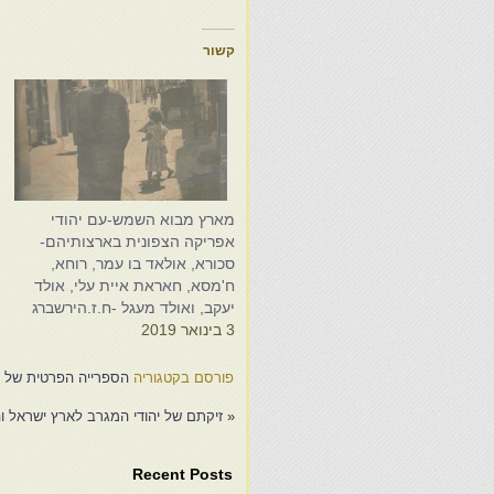
קשור
מארץ מבוא השמש-עם יהודי
מ
אפריקה הצפונית בארצותיהם-
א
סכורא, אולאד בו עמר, רוחא,
ח
ח'מסא, חאראת איית עלי, אולד
8
יעקב, ואולד מעגל -ח.ז.הירשברג
3 בינואר 2019
פורסם בקטגוריה
הספרייה הפרטית של אל
«
זיקתם של יהודי המגרב לארץ ישראל ו
Recent Posts