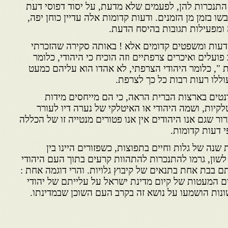
התנכרות להן, לפעמים שלא מדעת, על יסוד דפוסי דעת
ו בזמן מן הזמנים. ודעות קדומות אלה עדיין כוחן יפה,
ומפעילות תגובות בהיסח הדעת.
 דעות ומשפטים קדומים אלא ! באותה סקירה שהזכרתי
עלים ואיכרים צרפתיים וזה הוכיח כי היהודי, כלומר
ת ", כלומר היהודי הצרפתי, לא אהדו הוא עליהם כמעט
ללו רעות רבות כל כך לצרפת.
טים בארצות הברית הראה, כי הם מייחסים מידות
לקיות, ושמה היהודי או האיטלקי של נערה דיו לעורר
ר שגם אנו היהודים אין אנו פטורים מנטייה זו של הכללה
 דעות קדומות.
שנה של גלות וחיים בתפוצות, כשפזורים היינו בין
לשון, גרמו להתנכרות להתהוות קרעים בתוך העם היהודי
 בבת אחת בתנאים של קיבוץ גלויות. והרי דוגמה אחת :
 המעטות של קיום מדינת ישראל על עלייתם של יהודי
ונות הושמעו על נושא זה בקרב העם השוכן שבמדינתו.