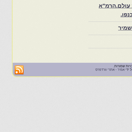
 עולם.הרמ"א
שמיר
 ידי
אמיר - אתרי וורדפרס