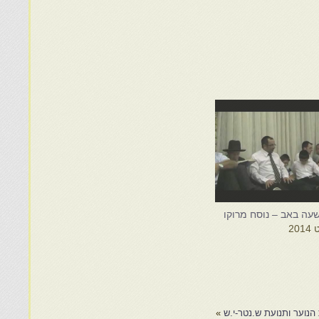
עה באב – נוסח מרוקו
 הנוער ותנועת ש.נטר-י.ש
»