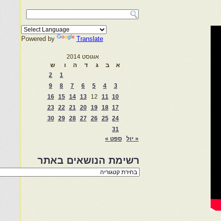
Powered by
Translate
אוגוסט 2014
א
ב
ג
ד
ה
ו
ש
2
1
9
8
7
6
5
4
3
16
15
14
13
12
11
10
23
22
21
20
19
18
17
30
29
28
27
26
25
24
31
« יול
ספט »
רשימת הנושאים באתר
רשימת
הנושאים
באתר