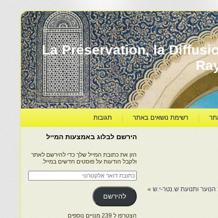
עברה ותרבותה – La Préservation, la Diffusion & le
Ra
תר
רשימת נושאים באתר
תגובות
הירשם לבלוג באמצעות המייל
הזן את כתובת המייל שלך כדי להירשם לאתר
ולקבל הודעות על פוסטים חדשים במייל.
כתובת
דואר
אלקטרוני
 הנוער ותנועת ש.נטר-י.ש
»
להירשם
הצטרפו ל 239 מנויים נוספים