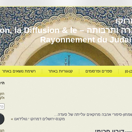
וקו
יהדות מרוקו עברה ותרבותה – usion & le
Rayonnement du Juda
ן-נון
ספרים ופרסומים
קטגוריות באתר
רשימת נושאים באתר
היר
הזן
ולק
כתו
דוא
אלק
שמחון-סיפורי אהבה מרוקאים עלייתה של סעדה…
מקנס-ירושלים דמרוקו י.טולידאנו
»
—-דורון חכימי
הצטרפו ל