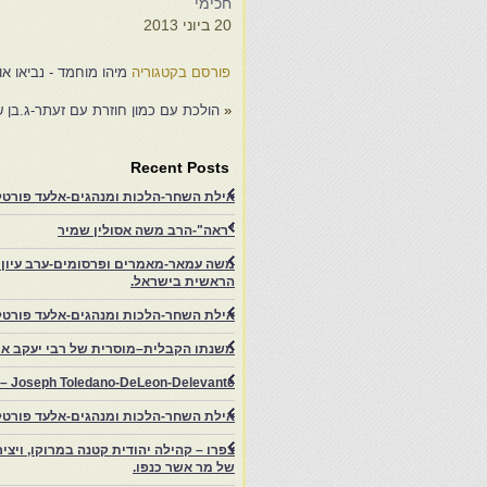
חכימי
ח
20 ביוני 2013
5
פורסם בקטגוריה
מיהו מוחמד - נביאו או -
«
הולכת עם כמון חוזרת עם זעתר-ג.בן 
Recent Posts
אילת השחר-הלכות ומנהגים-אלעד פורטל-
"ראה"-הרב משה אסולין שמיר
משה עמאר-מאמרים ופרסומים-ערב עיון ב
הראשית בישראל.
אילת השחר-הלכות ומנהגים-אלעד פורטל
משנתו הקבלית–מוסרית של רבי יעקב איפ
rs – Joseph Toledano-DeLeon-Delevante.
אילת השחר-הלכות ומנהגים-אלעד פורטל
של מר אשר כנפו.