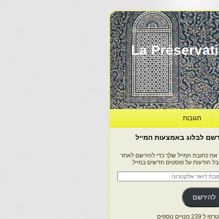
La Préservation, la Diff
תגובות
שם לבלוג באמצעות המייל
 את כתובת המייל שלך כדי להירשם לאתר
בל הודעות על פוסטים חדשים במייל.
בת
ר
טרוני
להירשם
 239 מנויים נוספים