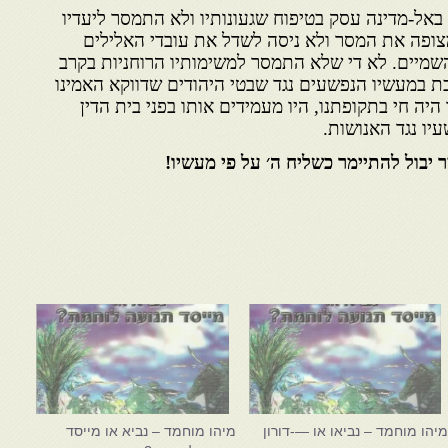
באל-מדינה עסק בטיפוח שגעונותיו ולא התמסר ליעדיו
צופה את המסר ולא ניסה לשדל את עובדי האלילים
השמיים. לא די שלא התמסר למשימותיו הרוחניות בקרב
ת במעשיו הנפשעים נגד שבטי היהודים שדווקא האמינו
יה חי בתקופתנו, היו מעמידים אותו בפני בית הדין
יו נגד האנושות.
יבול להתיימר כשליח ה׳ על פי מעשיו!
יהו מוחמד – נביאו או —-דורון
מיהו מוחמד – נביא או מייסד