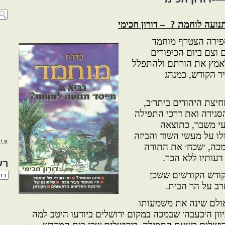
תנועה לוחמת ? – דורון חכימי
׳היג׳רה׳ בשנת 622 לספירה הצטרף מוחמד
 וצם ביום הכיפורים
לאמץ את הורתם ולהתפלל
ר הקודש, כמנהג
יצת היהודים ביתר׳ב,
סגידה ואת דרכי התפילה
עי משבר, כתוצאה
לו על מעשי השוד והביזה
« י
כה, ׳שכח׳ את התורה
דעותיו ללא הכר.
רש
קודש הקודשים ששכן
רשי
הנו
ב על הר הבית.
באת
אולם שינה את משמעותו
ון ה׳כעבה׳ שבמכה במקום ירושלים ביודעו היטב למה