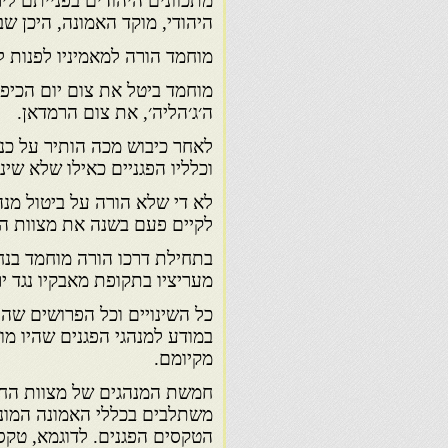
מתכוונים היהודים בפנייתם ל
היהודי, מוקד האמונה, היכן שב
מוחמד הורה למאמיניו לפנות לכ
מוחמד ביטל את צום יום הכיפו
ה׳ג׳הליה׳, את צום הרמדאן.
לאחר כיבוש מכה הותיר על כנו
וכלליו הפגניים כאילו שלא שינ
לא די שלא הורה על ביטול מנה
לקיים פעם בשנה את מצוות ה
בתחילת דרכו הורה מוחמד בנחי
מעריציו בתקופת מאבקיו נגד י
כל השינויים וכל הפרושים שהו
במודע למנהגי הפגנים שהיו מ
מקיומם.
חמשת המנהגים של מצוות החאג׳:
משתלבים בכללי האמונה המונות
הטקסים הפגנים. לדוגמא, טקס