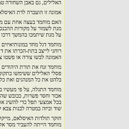
האלילים, גם באבן השחורה טמו
אמונה זו הועברה לדת האיסלא
האם מוחמד בעצה אחת עם מנה
מנת לשמור על מקורות ההכנסה
על מנת שיתמכו בהמשך דרכו ה
מוחמד דגל מחד במונותיאיזים 
רוחני לייצב בתת-הכרתו את דע
האמונה לבשו צורה או פשטו צ
מוחמד זנח את תורת היהודים ו
פסלי האלילים ששימשו בתקופת 
בלהט את כל המנהגים ואת כל 
מוחמד התגלה, על פי מעשיו ב
אכזר וחסר פשרות, ככובש שהת
בכל אמצעי תפל כדי להשיג את 
שוד וביזה במטרה לבנות צבא ל
חוקר תולדות האיסלאם, מייקל
מוחמד הייתה להעביר מסר אלוה