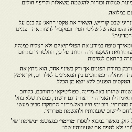
נות סגולות וכוחות להגשמת משאלות ולריפוי חולים.
ם במלואה.
יגי שבט קורייש, השאיר את טקסי החאג׳ על כנם על
 והפרנסה של שליטי חעיר ובמקביל לרצות את הפגנים
מדינית?
ומאידך טיפח במודע את הפוליתיאיזם ולא הצליח כמנהיג
ותיו ואת השקפותיו הדתיות. על כן, החלטותיו בתחום
ורה בהתאם לנסיבות.
דבק בתורת הפגנים אך ורק בשינוי אחד, הוא ניתץ את
ה׳ג׳הליה׳ כמתווכים בין המאמינים לאלוהים, אך אימץ
הטקסים הפגנים ללא יוצא מן הכלל.
שנות שהותו באל-מדינה, כפוליטיקאי מתוחכם, כלוחם
אימה לו האמרה יהרצחת וגם ירשת׳, כמנהיג שלא בחל
מטרותיו. רוב ימי חייו באל-מדינה התמקדו סביב מעשי
וחם ליישום שגעונותיו ולהגשמת מטרותיו.
 קוק, מאשר במבוא לספרו
׳מוחמר׳
כמצוטט: ״משימתו של
י ולא לטפח את שגעונותיו שלו״.