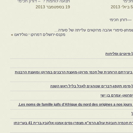
כימי
תנועה לוחמת ? – דורון חכימי
 ביולי 2013
19 בספטמבר 2013
---דורון חכימי
שמחון-סיפורי אהבה מרוקאים עלייתה של סעדה…
מקנס-ירושלים דמרוקו י.טולידאנו
»
פיוטים וסליחות
יצירתם הרוחנית של חכמי מרוקו-מועצת הרבנים במרוקו ומועצת הרבנות
-סימן תקפג-דברים שנוהגים לאכל בליל ראש השנה
רגאן- עמרם בן ישי
Les noms de famille juifs d'Afrique du nord des origines a nos jou
צפרו – קהילה יהודית קטנה במרוקו, ויצירת חכמיה חובקת עולם.הרמ"א מצפרו-נסים אמנון אלקבץ.ברית 41 בעריכתו