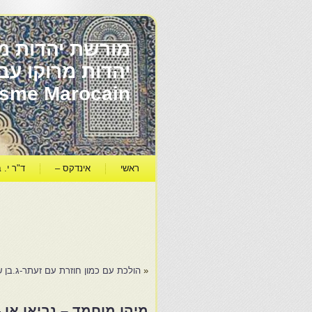
מורשת יהדות מר
ïsme Marocain
ראשי
אינדקס –
ד"ר י. ב
«
הולכת עם כמון חוזרת עם זעתר-ג.בן 
מיהו מוחמד – נביאו או 