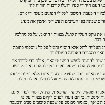
ירושלים בשעת התפילה. בירושלים שכן בית המקדש
ני העם היהודי סגדו והעלו קורבנות הודיה לה׳
יוון ה׳כעבה׳ המשכן לאלילי הפגנים מעשי ידי אדם.
רים שכונה בפי הערבים ה׳עשורא׳ ואימץ את מנהג
 את טקס העלייה לרגל, מצוות ו החאג׳, על כל מהלכיו
ה דבר.
ג העלייה לרגל אלא הוסיף והטיל על כל מוסלמי כחובה
חאג׳ במסגרת האמונה המוסלמית.
שות להתנגד למושג הפגני ׳ג׳יהאד׳, אולם כדי לדובב את
ריביו, אימץ את הג׳יהאד ואף הוסיף לו את תואר הקדושה.
סיפו מאוחר יותר להצדקת צעדיו אינם אלא כניעת מוחמד
ושרשים בתודעתו ולא היה מסוגל לבטלם או להתעלם
 ה׳טואף׳, ה׳סיעי׳, ׳ערפאת׳, ׳מינה׳, ו׳מוזדלפה׳, אינם
יאיסטית, כי הם נועדו לפנים לקיום מצוות על פי
 ה׳טואף׳, כאמור מבוסס על שבעה סיבובים סביב ה׳כעבה׳