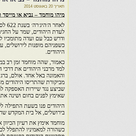
תאריך
20 באוגוסט 2014
מיהו מוחמד – נביא או מייסד 
לאחר ה
לעדת היהודים, שמר על החגים
ודרש כבל עם ועדה מתומכיו 
כשפניהם מופנות לירושלים, עי
היהודים.
כאמור, שהה מוחמד זמן רב במח
למד מרבני היהודים את דרכי ה
והאמונה באל אחד. אולם, ברג
מביקורת שהתריסו היהודים מו
שביצע נגד שיירות האספקה למ
שאימץ לפנים בחום ושינה את 
היהודים פנו בשעת התפילה ל
בירושלים, אל בית המקדש שחר
מוחמד אימץ את רעיון הכיוון 
כשהורה למאמיניו להתפלל לכיו