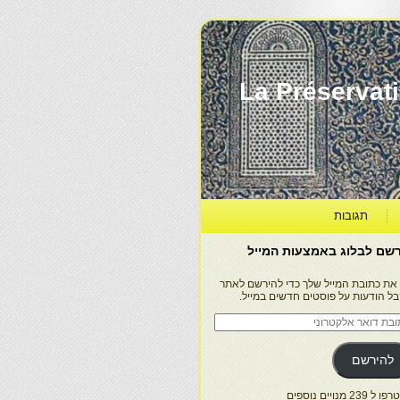
La Préservation, la Diff
תגובות
שם לבלוג באמצעות המייל
 את כתובת המייל שלך כדי להירשם לאתר
בל הודעות על פוסטים חדשים במייל.
בת
ר
טרוני
להירשם
 239 מנויים נוספים