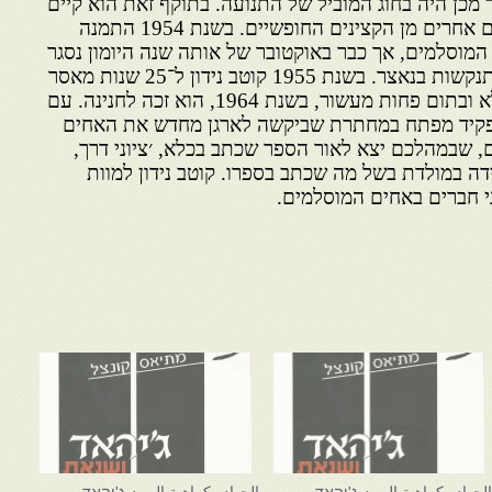
מכן היה בחוג המוביל של התנועה. בתוקף זאת הוא קיים
קשר קרוב עם נאצר ועם אישים אחרים מן הקצינים החופשיים. בשנת 1954 התמנה
המוסלמים, אך כבר באוקטובר של אותה שנה היומון נסגר
בידי השלטונות בשל ניסיון ההתנקשות בנאצר. בשנת 1955 קוטב נידון ל־25 שנות מאסר
עם עבודת פרך. הוא עונה בכלא ובתום פחות מעשור, בשנת 1964, הוא זכה לחנינה. עם
פקיד מפתח במחתרת שביקשה לארגן מחדש את האחים
 שבמהלכם יצא לאור הספר שכתב בכלא, ׳ציוני דרך,
ידה במולדת בשל מה שכתב בספרו. קוטב נידון למוות