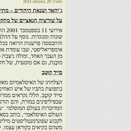
תאריך
29 באוגוסט 2014
ג'יהאד ושנאת היהודים – מתיא
על שורשיה הנאציים של מתקפת 11 בספט
אירועי
שונות ומנוגדות. נוסף על ההל
והתבססה פרשנות הרואה בכל א
אימפריאליסטי, שבו עומדת א
מן העבר האחד, ומולה ניצבת 
מובֶנת, גם אם מוטעית, של ח
סייד קוּטֻב
בתפוצת כתביו של איש האחים
סייד קוטֻב. הללו נקראים ממרו
שבפיליפינים במזרח, והם תור
המדוברות בעולם המוסלמי. ״ע
העולם האיסלאמי״, כותב בסאם 
לקבוע שפונדמנטליסטים מיליט
משהם בקיאים בקוראן עצמו. ל