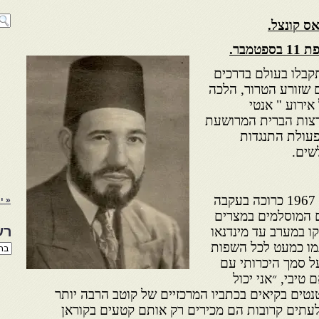
ס קונצל.
מבר.
 11 בספטמבר 2001 התקבלו בעולם בדרכים
ם שזורע הטרור, הלכה
ירוע " אנטי
רצות הברית המרושעת
פעולת התנגדות
לשים.
הצלחתו של האיסלאמיזם מאז 1967 כרוכה בעקבה
« י
 המוסלמים במצרים
רש
קו במערב עד מינדנאו
גמו כמעט לכל השפות
רשי
הנו
ל סמך היכרותי עם
באת
טיבי, ״אני יכול
נטים בקיאים בכתביו המרכזיים של קוטב הרבה יותר
עתים קרובות הם מכירים רק אותם קטעים בקוראן