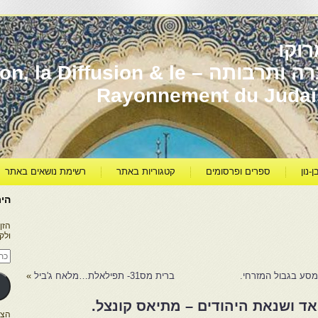
וקו
יהדות מרוקו עברה ותרבותה – usion & le
Rayonnement du Juda
ן-נון
ספרים ופרסומים
קטגוריות באתר
רשימת נושאים באתר
היר
הזן
ולק
כתו
דוא
אלק
מסע בגבול המזרחי.
ברית מס31- תפילאלת…מלאח ג'ביל
»
'יהאד ושנאת היהודים – מתיאס קונצל.
הצטרפו ל