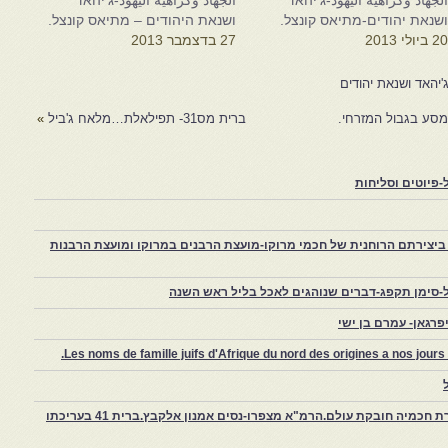
لجهاد وكراهية اليهود-ג'יהאד
الجهاد وكراهية اليهود-ג'יהאד
שנאת יהודים-מתיאס קונצל.
ושנאת היהודים – מתיאס קונצל.
2 ביולי 2013
27 בדצמבר 2013
ג'יהאד ושנאת יהודים
מסע בגבול המזרחי.
ברית מס31- תפילאלת…מלאח ג'ביל
»
פיוטים וסליחות
יצירתם הרוחנית של חכמי מרוקו-מועצת הרבנים במרוקו ומועצת הרבנות
-סימן תקפג-דברים שנוהגים לאכל בליל ראש השנה
רגאן- עמרם בן ישי
Les noms de famille juifs d'Afrique du nord des origines a nos jou
צפרו – קהילה יהודית קטנה במרוקו, ויצירת חכמיה חובקת עולם.הרמ"א מצפרו-נסים אמנון אלקבץ.ברית 41 בעריכתו