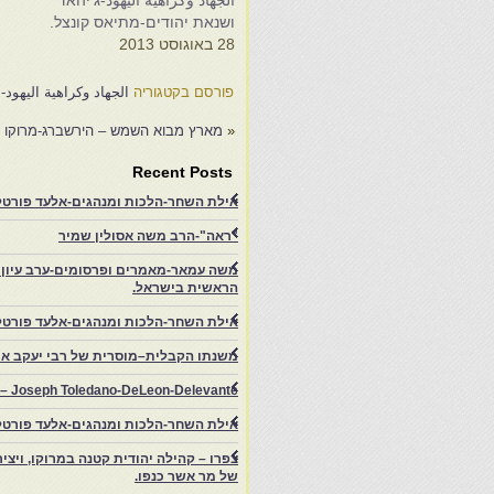
الجهاد وكراهية اليهود-ג'יהאד
ا
ושנאת יהודים-מתיאס קונצל.
ו
28 באוגוסט 2013
0
פורסם בקטגוריה
الجهاد وكراهية اليهود-
«
מארץ מבוא השמש – הירשברג-מרוקו 
Recent Posts
אילת השחר-הלכות ומנהגים-אלעד פורטל-
"ראה"-הרב משה אסולין שמיר
משה עמאר-מאמרים ופרסומים-ערב עיון ב
הראשית בישראל.
אילת השחר-הלכות ומנהגים-אלעד פורטל
משנתו הקבלית–מוסרית של רבי יעקב איפ
rs – Joseph Toledano-DeLeon-Delevante.
אילת השחר-הלכות ומנהגים-אלעד פורטל
של מר אשר כנפו.