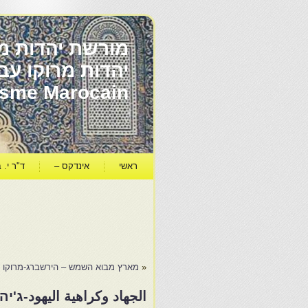
מורשת יהדות מר
ïsme Marocain
ראשי
אינדקס –
ד"ר י. ב
«
מארץ מבוא השמש – הירשברג-מרוקו 
الجهاد وكراهية اليهود-ג