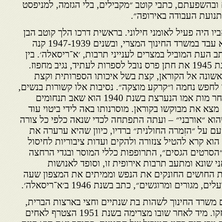
בהשפעתם, כתבי קוטב ״מקבילים, בלי הגזמה, למניפסט
תנועת העבודה באירופה״.
 קוטב נולד בשנת 1906. אביו היה פעיל לאומני חילוני. בראשית דרכו הלך קוטב הבן
בדרכי אביו. במשך 16 שנה הוא עבד במשרד החינוך המצרי, ובשנים 1947-1939 קנה
העת המוביל במצרים לענייני תרבות, ׳א־ריסאלה׳. בין
השאר, הוא היה זה שגילה בשנת 1945 את חתן פרס נובל לספרות לעתיד, נגיב מחפוז.
שונה אל הקוראן, קצת בשל איכותו הספרותית וקצת
 לחפש נחמה ו״קרקע מוצקה״. נסיבות אלו קשורות בנשים,
נושא מציק בחייו של קוטב. לאחר מות אמו הנערצת בשנת 1940 הוא שאב תנחומים
מצא את מבוקשו בקוראן. מוסרנותו באה לידי ביטוי עוד
וא ״אורבני״ – ועתה התפתחה לכדי שנאה כלפי כל צורה
ם על ״הזִמרה החולנית״ ברדיו, כיוון שהיא ערערה את
הוא קרא להטיל צנזורה ולהקים ועדות ציבוריות לחיסול
״הסרטים הגסים״, התרופפות כללי המוסר ובגדי הרחצה
י שונא ומתעב תרבות אירופית זו, וסופד לאנושות
ת החושים החונקים את הנפש וממיתים את המצפון שעה
רים ומרוגשים״, כתב בשנת 1946 ב׳א־ריסאלה׳.
ב מטעם משרד החינוך לשהות בת שנתיים וחצי בארצות הברית,
ושם האובססיות שלו אף התחזקו. מיד לאחר שובו מצרימה בשנת 1951 הצטרף לאחים