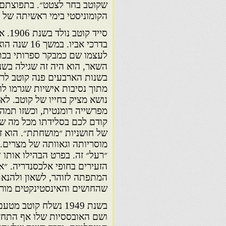
שקוטב בחר לצטט״. בתפוצתם ו
הקומוניסטי בימי ראשיתה של 
סייד
לעצמו שם כמבקר ספרותי בכתב 
בשנות הארבעים פנה קוטב לרא
מתוך נסיבות אישיות שגרמו לו
מפרשייה רומנטית, וכשזו תמה 
קודם לכם בסלידתו מכל מה שה
של חושניות ״מושחתת״. הוא זע
מוסריותה וגאוותה של מצרים. 
״רעל״ זה. בפרט הבהילו אותו 
הזעירים בחופי אלכסנדריה. ״אנ
המתפתה לזוהר, לשאון ולהנא
שהחושים והאינסטינקטים מורעלים, מגו
בשנת 1949 נשלח קוט