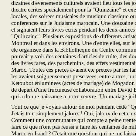
dizaines d'evenements culturels avaient lieu tous les jo
theatre ecrites specialement pour la "Quinzaine" et ex
locales, des soirees musicales de musique classique ou 
conferences sur le Judaisme marocain. Une douzaine d
et signaient leurs livres ecrits pendant les deux annees
"Quinzaine". Plusieurs expositions de differents artiste
Montreal et dans les environs. Une d'entre elles, sur l
ete organisee dans la Bibliotheque du Centre commun
pouvait y voir des centaines d'articles de culte, des d
des livres rares, des parchemins, des effets vestimenta
Maroc. Toutes ces pieces avaient ete pretees par les f
les avaient soigneusement preservees, entre autres, un
Ketoubot enluminees (actes de mariage) de Mogador. C'
de depart d'une fructueuse collaboration entre David
qui a donne naissance a notre ceuvre "Un mariage ju
Tout ce que je voyais autour de moi pendant cette "Q
J'etais tout simplement jaloux ! Oui, jaloux de cette ex
Comment une communaute qui compte a peine trente m
faire ce que n'ont pas reussi a faire les centaines de mil
Maroc en Israel ? C'etait une question qui ne me laissa