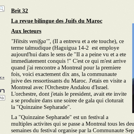
Brit 32
La revue bilingue des Juifs du Maroc
Aux lecteurs
"Hitsits venifga'",
(II a entrevu et a ete touche), ce
terme talmudique (Haguigua 14-2 est employe
aujourd'hui dans le sens de "II a a peine vu et a ete
immediatement conquis !" C'est ce qui m'est arrive
quand j'ai rencontre a Montreal pour la premiere
fois, voici exactement dix ans, la communaute
« א
juive des ressortissants du Maroc. J'etais en visite a
Montreal avec l'Orchestre Andalou d'Israel.
רש
L'orchestre, dont j'etais le president, avait ete invite
רשי
a se produire dans une soiree de gala qui cloturait
הנו
la "Quinzaine Sepharade".
באת
La "Quinzaine Sepharade" est un festival a
multiples activites qui se passe a Montreal tous les d
semaines du festival organise par la Communaute Sep