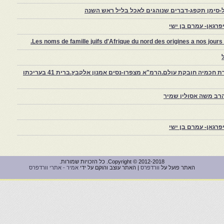
-סימן תקפג-דברים שנוהגים לאכל בליל ראש השנה
רגאן- עמרם בן ישי
Les noms de famille juifs d'Afrique du nord des origines a nos jou
צפרו – קהילה יהודית קטנה במרוקו, ויצירת חכמיה חובקת עולם.הרמ"א מצפרו-נסים אמנון אלקבץ.ברית 41 בעריכתו
רב משה אסולין שמיר
רגאן- עמרם בן ישי
Copyright © 2012-2018. כל הזכויות שמורות.
האתר פועל על
וורדפרס
| האתר עוצב והוקם על ידי
אמיר - אתרי וורדפרס