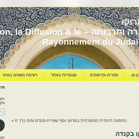
וקו
יהדות מרוקו עברה ותרבותה – usion & le
Rayonnement du Juda
ן-נון
ספרים ופרסומים
קטגוריות באתר
רשימת נושאים באתר
היר
הזן
ולק
כתו
דוא
אלק
החתונה היהודית המסורתית במרוקו יוסף שטרית-מקדם ומים כרך ח
»
הצטרפו ל