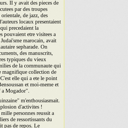
urs. II y avait des pieces de
ecutees par des troupes
orientale, de jazz, des
'auteurs locaux presentaient
 qui precedaient la
s pouvaient etre visitees a
e Judai'sme marocain, avait
autaire sepharade. On
ocuments, des manuscrits,
ires typiques du vieux
amilies de la communaute qui
e magnifique collection de
est elle qui a ete le point
 Bensoussan et moi-meme et
if a Mogador".
uinzaine" m'enthousiasmait.
plosion d'activites !
ille personnes reussit a
liers de ressortissants du
it pas de repos. Le