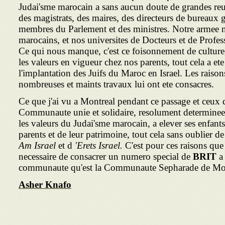
Judai'sme marocain a sans aucun doute de grandes reu
des magistrats, des maires, des directeurs de bureau
membres du Parlement et des ministres. Notre armee
marocains, et nos universites de Docteurs et de Profes
Ce qui nous manque, c'est ce foisonnement de culture, 
les valeurs en vigueur chez nos parents, tout cela a et
l'implantation des Juifs du Maroc en Israel. Les raisons
nombreuses et maints travaux lui ont ete consacres.
Ce que j'ai vu a Montreal pendant ce passage et ceux qu
Communaute unie et solidaire, resolument determinee a
les valeurs du Judai'sme marocain, a elever ses enfants
parents et de leur patrimoine, tout cela sans oublier d
Am Israel
et d
'Erets Israel.
C'est pour ces raisons que 
necessaire de consacrer un numero special de
BRIT
a 
communaute qu'est la Communaute Sepharade de Mon
Asher Knafo