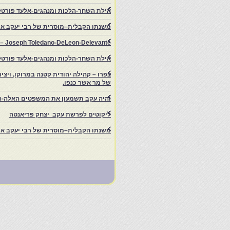
אילת השחר-הלכות ומנהגים-אלעד פורטל
משנתו הקבלית–מוסרית של רבי יעקב איפ
rs – Joseph Toledano-DeLeon-Delevante.
אילת השחר-הלכות ומנהגים-אלעד פורטל
של מר אשר כנפו.
והיה עקב תשמעון את המשפטים האלה-ה
ליקוטים לפרשת עקב יצחק פריאנטה
משנתו הקבלית–מוסרית של רבי יעקב איפ