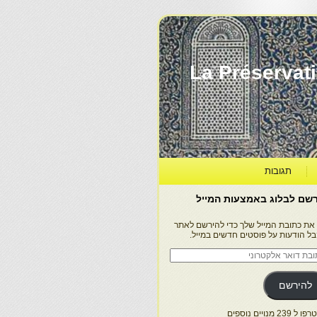
La Préservation, la Diff
תגובות
שם לבלוג באמצעות המייל
 את כתובת המייל שלך כדי להירשם לאתר
בל הודעות על פוסטים חדשים במייל.
בת
ר
טרוני
להירשם
 239 מנויים נוספים