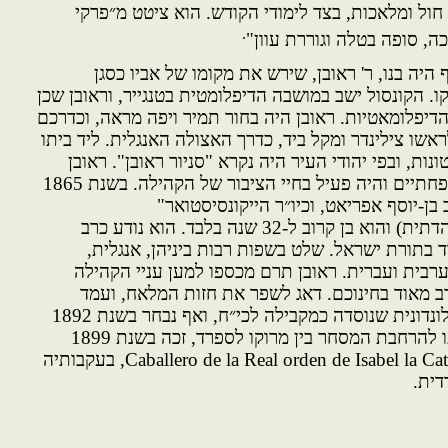
 חול ומלאכות, בצד לימודי הקודש. הוא ציטט מ״פרקי
.
, סופה בטלה וגוררת עוון"
 היה בנו, ר' ראובן, שירש את מקומו של אביו כסגן
ו. הקונסול ישב במושבה הדיפלומטית בטנגייר, וראובן שכן
 הדיפלומאטיות. ראובן היה בחור תמיר ויפה מראה, וכדרכם
שו צילינדר ומקל ביד, כדרך האצולה האנגלית. ליד ביתו
ת, ובפי יהודי העיר היה נקרא "סניור ראובן". ראובן
הרחיב את עסקי המסחר המשפחתיים והיה פעיל בחיי הציבור של הקהילה. בשנת 1865
ן-יוסף אפריאט, וכיו״ר הייקונסיסטואר"
(מועצת-החכמים או המועצה הדתית) והוא בן קרוב ל-32 שנה בלבד. הוא נודע כרב
 בתורת ישראל. שלט בשפות רבות ביניהן, אנגלית,
ערבית ועברית. ראובן תרם מכספו למען עניי הקהילה
רב מאוד בחינוכם. דאג לשפר את חזות המלאח, ועמד
בקשרים עם "אגודת-אחים" הלונדונית שנוסדה כמקבילה לכי״ח, ואף נבחר בשנת 1892
כנשיאה במוגדור. בגלל פעילותו להרחבת המסחר בין מרוקו לספרד, זכה בשנת 1899
׳אבירות ספרדית Caballero de la Real orden de Isabel la Catolicao, בעקבותיה