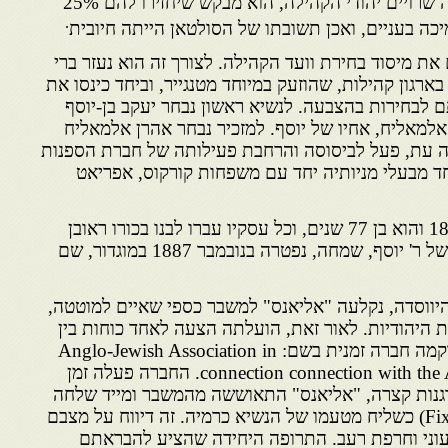
בה שרויים יהודי הקהילה, הוא מבקש שיחזירו להם 25%
.
כה בעניים, ואכן תשובתו של הסולטאן הייתה חיובית
ם את מיסוד בחירת וועד הקהילה. לצורך זה הוא נעזר ברי
בארגון קהילות, שהוזעק במיוחד מטנגייר, וביחד כינסו את
לבחירות בהצבעה. לנשיא ראשון נבחר יעקב בן-יוסף
אלמאליח, אחיו של יוסף. למזכיר נבחר אהרן אלמאליח
ה עת, פעל לביסוסה והרחבת פעילותה של חברת הספנות
Pa", שהיה אחד מבעלי מניותיה יחד עם משפחות קורקוס, אפריאט
ר' יוסף נפטר בלונדון בשנת 1886 והוא בן 77 שנים, וכל עסקיו עברו לבנו בכורו ראובן
שנולד לו בשנת 1835. רעייתו של ר' יוסף, שמחה, נפטרה בנובמבר 1887 במוגדור, שם
ם אחר היווסדה, נקלעה "אליאנס" למשבר כספי שאיים למוטטה,
 היהודיות. לאור זאת, הועלתה הצעה לאחד כוחות בין
החברות שבצרפת ואנגליה, והוקמה חברה זמנית בשם: Anglo-Jewish Association in
connection connection with the Alliance Israelite Universelle. החברה פעלה זמן
גנות קצרה, "אליאנס" התאוששה מהמשבר ומייד שלחה
למוגדור את מר פיקסיוטו(Fixioto) כשליח מטעמו של הנשיא כרמיה. זה דיווח על מצבם
עוני וחרפת רעב. התרופה היחידה שהציע להבראתם