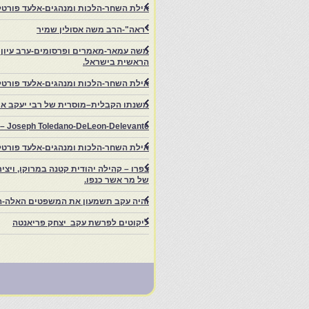
אילת השחר-הלכות ומנהגים-אלעד פורטל-
"ראה"-הרב משה אסולין שמיר
משה עמאר-מאמרים ופרסומים-ערב עיון ב
הראשית בישראל.
אילת השחר-הלכות ומנהגים-אלעד פורטל
משנתו הקבלית–מוסרית של רבי יעקב איפ
rs – Joseph Toledano-DeLeon-Delevante.
אילת השחר-הלכות ומנהגים-אלעד פורטל
של מר אשר כנפו.
והיה עקב תשמעון את המשפטים האלה-ה
ליקוטים לפרשת עקב יצחק פריאנטה