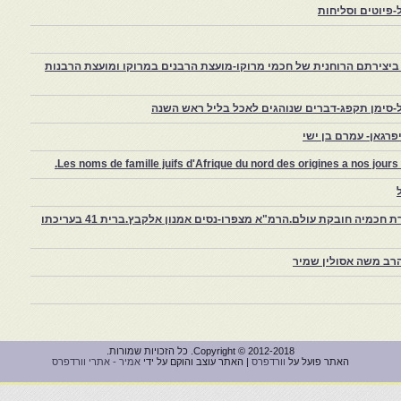
פיוטים וסליחות
יצירתם הרוחנית של חכמי מרוקו-מועצת הרבנים במרוקו ומועצת הרבנות
-סימן תקפג-דברים שנוהגים לאכל בליל ראש השנה
רגאן- עמרם בן ישי
Les noms de famille juifs d'Afrique du nord des origines a nos jou
צפרו – קהילה יהודית קטנה במרוקו, ויצירת חכמיה חובקת עולם.הרמ"א מצפרו-נסים אמנון אלקבץ.ברית 41 בעריכתו
רב משה אסולין שמיר
Copyright © 2012-2018. כל הזכויות שמורות.
האתר פועל על
וורדפרס
| האתר עוצב והוקם על ידי
אמיר - אתרי וורדפרס