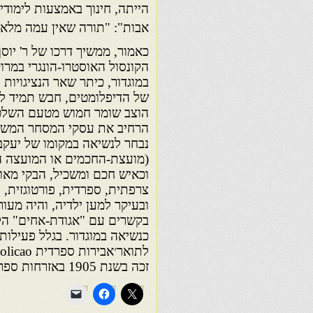
הייתה, חינוך באמצעות לימודי
אבות": "תורה שאין עמה מלאכה
כאמור, ממשיך דרכו של ר' יוסף
הקונסול האוסטרו-הונגרי במרוק
במוגדור, כיתר שאר הנציגויות
של הדיפלומטים, חבש תמיד לרא
הוצב שומר חמוש מטעם השלטונו
נבחר לנשיאה במקומו של יעקב ב
וכאיש חכם ומשכיל, הבקי מאוד
צרפתית, ספרדית, פורטוגזית, 
ובעיקר למען ילדיה, והיה מעו
לתואר
זכה בשנת 1905 באזרחות ספרדית.