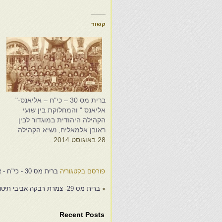
קשור
ברית מס 30 – כי"ח – אליאנס-"
אליאנס " והמחלוקת בין שועי
ו
הקהילה היהודית במוגדור לבין
ה
ראובן אלמאליח, נשיא הקהילה
א
28 באוגוסט 2014
5
פורסם בקטגוריה
ברית מס 30 - כי"ח - אליאנס
«
ברית מס 29- צמרת רבקה-אביבי תיטואן – ירושלים – פתח תקוה " נתיבי עם "…
Recent Posts