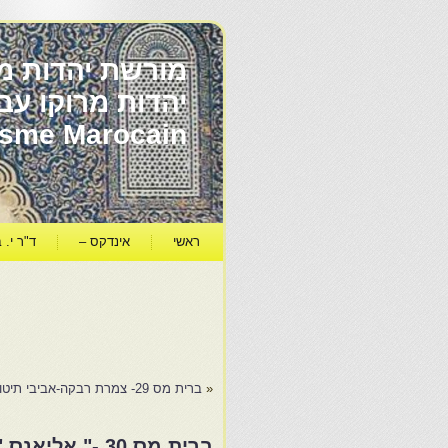
מורשת יהדות מר
ïsme Marocain
ראשי
אינדקס –
ד"ר י. ב
«
ברית מס 29- צמרת רבקה-אביבי תיטואן – ירושלים – פתח תקוה " נתיבי עם "…
ברית מס 30 -" 