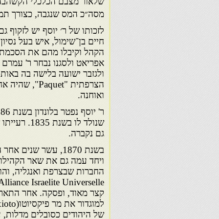
שלאור מצבם הכלכלי הקשה
מסה״כ המס שנגבה, כצורך תמי
לזכותו של ר׳ יוסף יש לזקוף ג
חיים בן־שימול, איש בעל נסיון 
הקהל וקיבלו מהם את הסכמתם 
אפריאט ולסגנו נבחר ר' עמרם 
ולגזבר ישועה בלישה בה באות
הצרפתית "quet
ואוחנה.
גם נקברה.
בשנת 1870, עשר שני
ויחד עמה גם את שאר הקהילות
קצר מאוד, ופסקה. אחר התאר
של היהודים כסובלים מדלות, 