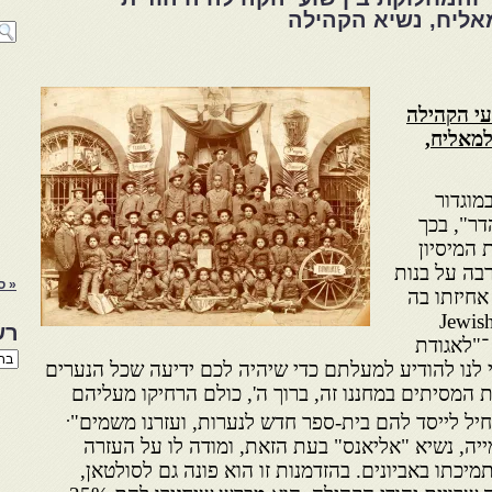
מאליח, נשיא הקהילה
עי הקהילה
למאליח,
מוגדור
דר", בכך
המיסיון
בה על בנות
« ס
אחיזתו בה
Jewish Mis
רש
כותב ־"לאגודת
רשי
לנו להודיע למעלתם כדי שיהיה לכם ידיעה שכל הנערים
הנו
באת
 המסיתים במחננו זה, ברוך ה', כולם הרחיקו מעליהם
.
יל לייסד להם בית-ספר חדש לנערות, ועזרנו משמים"
יה, נשיא "אליאנס" בעת הזאת, ומודה לו על העזרה
כתו באביונים. בהזדמנות זו הוא פונה גם לסולטאן,