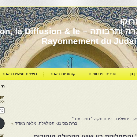
וקו
יהדות מרוקו עברה ותרבותה – usion & le
Rayonnement du Juda
ן-נון
ספרים ופרסומים
קטגוריות באתר
רשימת נושאים באתר
היר
הזן
ולק
כתו
דוא
אלק
ברית מס 31- תפילאלת..מלאח מעדיד
»
אליאנס " והמחלוקת בין שועי הקהילה היהודית
הצטרפו ל