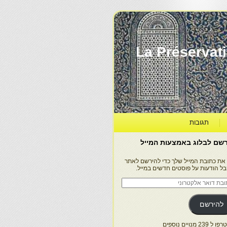
La Préservation, la Diff
תגובות
שם לבלוג באמצעות המייל
 את כתובת המייל שלך כדי להירשם לאתר
בל הודעות על פוסטים חדשים במייל.
בת
ר
טרוני
להירשם
 239 מנויים נוספים