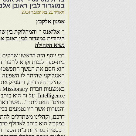
במוגדור לבין ראובן אל
תאריך
21 באוקטובר 2014
אמנון אלקבץ
" אליאנס " והמחלוקת בין שו
היהודית במוגדור לבין ראובן א
נשיא הקהילה
רבי יוסף היה הראשון שהקים ב
בית-ספר לבנות וקרא לו"עוז וה
הוא חסם את המשך התפשטות 
האנגליקני שהיתה לו השפעה ר
הקהילה היהודית, והעמיק את 
באמצעות חברת sionary
Intelligence. על זה הוא 
אחים" האנגלית: "…אשר ראוי 
והנערות אשר היו נטמעים בבית
דרכם, וקהלינו משתדלים להתח
במקביל הוא כותב לאדולף כרמי
הכספית בפתיחת ב־ת הספר ותמי