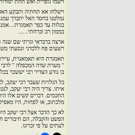
וישמו גופרית ואש תחת יסודות
וישלחו אא תחתיה ותבקע האד
נמלטנו בחסד האל יתברך עמנו
בגלות עד כפר תאמגרת…אמנם ע
בממון רב וברחתי…..
ארצה ברבראי וגרתי שם שנה 
רשעים פח ללכדני ונסעתי משם
תאמגרת היא תאמאנרת, עיירה 
" מערת שדה המכפלה " לרבי מ
בו נודע הצדיר רבי יששכר בכל 
כל הגלויות שעבר רבי יעקב, לא
איתו. צריך היה רבי יעקב, לנ
החכמים. דברים קשים אלו היו 
מלכתוב, או לפחות, היו מאפילי
לא כך הדבר אצל רבי יעקב היוצ
הפשט והקבלה, הם חיבורים ח
לעתים על פי זכרונו.