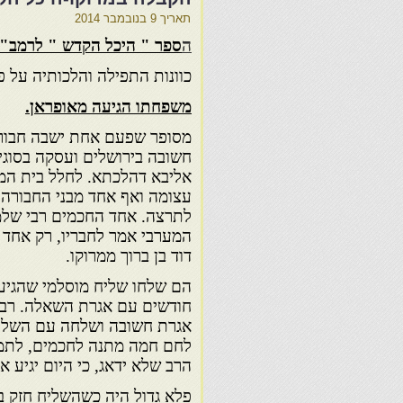
תאריך
9 בנובמבר 2014
ה
ספר " היכל הקדש " לרמב
"ם
כוונות התפילה והלכותיה על פ
משפחתו הגיעה מאופראן.
מסופר שפעם אחת ישבה חבור
חשובה בירושלים ועסקה בסוג
אליבא דהלכתא. לחלל בית המ
עצומה ואף אחד מבני החבורה ל
לתרצה. אחד החכמים רבי של
המערבי אמר לחבריו, רק אחד י
דוד בן ברוך ממרוקו.
הם שלחו שליח מוסלמי שהגיע 
חודשים עם אגרת השאלה. רבי 
אגרת חשובה ושלחה עם השליח
לחם חמה מתנה לחכמים, לתמ
הרב שלא ידאג, כי היום יגיע א
פלא גדול היה כשהשליח חזק 