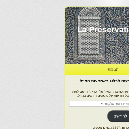
La Préservation, la Diff
תגובות
שם לבלוג באמצעות המייל
 את כתובת המייל שלך כדי להירשם לאתר
בל הודעות על פוסטים חדשים במייל.
בת
ר
טרוני
להירשם
 239 מנויים נוספים