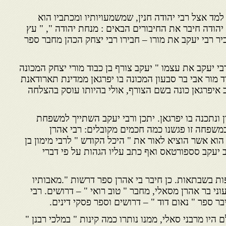
 למד אצל רבי יהודה חנין, שמשמעויותיו ומכתביו הוא
 יהודה חיבר את החיבורים הבאים : מנחת יהודה ", " עץ
זכיר רבי יעקב את מורו – חבירו רבי יצחק הכהן מחבר ספר
 יעקב את עצמו " יעקב צורף בן כבוד מורי יצחק המכונה
בוד מור אבי בר סבעון המכונה בו יפרגאן ממדינת תארודאנת
 איפרגאן כונה בשם הצורף, אולי בהיותו עוסק בהצלחה
ונתכנה בו יפרגאן. יתכן ורבי יעקב השתייך למשפחת
משפחה זו פגשנו כמה חכמים מקובלים: רבי אהרן
הוא אשר הוציא לאור את " היכל הקודש " לרבי מימון בן
 יעקב סספורטאס ואף כתב עליו הגהות על פי דברי
פות בשבתאות. כן חיבר בי אהרן ספר דרשות ".מאבותיו
עוני בר אהרן מסאלי, מחבר " טוב רואי " – דרושים. רבי
יבר ספר " נאום דוד " – דרושים וספר פסקי דינים.
ם היו מרבני סאלי, ממנו נותרו כמה קינות " במלכי רבנן "