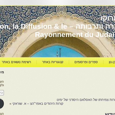
וקו
יהדות מרוקו עברה ותרבותה – usion & le
Rayonnement du Juda
ן-נון
ספרים ופרסומים
קטגוריות באתר
רשימת נושאים באתר
היר
הזן
ולק
כתו
דוא
אלק
ת צמיחתו של האסלאם היסודני של ימינו
קורות היהודים באפר"הצ – א. שוראקי
»
ודש
הצטרפו ל