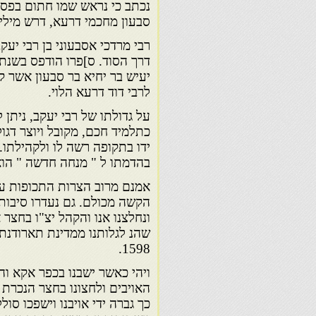
נכתב כי נראש שמו חתום בפסק 
סבעון מחכמי דרעא, דרש מילי
רבי מרדכי אסבעוני בן רבי יע
דרך הסוד. ס]פרו הודפס בשנת
יעיש בר יחיא בר סבעון אשר קי
לרבי דוד דרעא הלוי.
על גדולתו של רבי יעקב, ניתן ל
כתלמיד חכם, מקובל ויוצר דגול
ידו בתקופה רשה לו ולקהילתו. 
בהדמתו ל " מנחה חדשה " הוא
אמנם מרוב הצרות התכופות עלי
הקשה מכולם. גם נעדרו סיבות 
ונחלצנו אנו והקהל יצ"ו בחצר
שהנ לגלותנו ממדינת תארודנת
1598.
ויהי כאשר ישבנו בכפר אקא והי
האויבים ולחצונו בחצר הנכרת 
כך גברה ידי אויבנו וישפכו ס