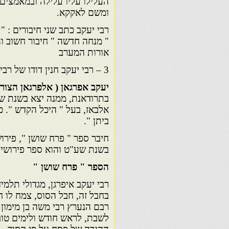
העלילו עליו עלילה ובמאמצים 
ומשם לאקקא.
רבי יעקב כתב שני חיבורים : 
" מנחה חדשה " חיבור חשוב וה
אורות המערב
3 – רבי יעקב חנין דודו של רבי יעקב איפרגאן המוזכר בחיבוריו.
יעקב אפרגאן ( אלפרגאן הצורף 
בתרודאנת, ממנה יצא בשנת שנ
אלבאז, בעל " היכל הקדש ". 
ביתן ".
חיבר ספר " פרח שושן ", פיר
בשנת שע"ט והוא ספר פירושים 
הספר " פרח שושן "
רבי יעקב איפרגן, מגדולי תלמי
בחבל זה, חבל הסוס, צמח לו ח
רבם הנערץ רבי משה בן מימון 
לשבת, לראש חודש ולימים טוב