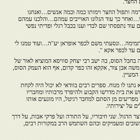
 החצר.
מה ותפול החצר וימותו כמה וכמה אנשים…ואנחנו
…ואחר כך עוד הגלונו האוייבים עמהם…והלכנו עמהם
וד נתפסתי שם לבדי וענו בכבל רגלי ופדיתי נפשי
תמימה…ונסעתי משם לכפר אופראן יע"ה…ועוד טמנו לי
 עד לכפר אקא ".
בחבל הסוס, בה ישב רבי יצחק סוויסא המוציא לאור של
שה אבן צור, אקקא זהו כפר קדום, אף הוא העמק הסוס,
המעיין.
 נתנו לו מנוח. ספרים רבים בוודאי לא יכול היה לקחת
טוש את בית מדרשו הקבוע ולהיפרד מרבותיו ומחבריו
מפריעים מן הסתם למחבר רגיטל, היו מונעים אותו
ם על יצירותיו.
ר הדגול. שני חיבוריו, על התורה ועל פרקי אבות, על דרך
שובים ומעמיקים ובהם השתמש הרב במקורות רבים,