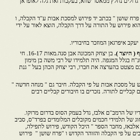
גדולים נחלץ ממאסר שווא, בעקבות זאת גלה לאופראן
" פרח שושן " בכתב יד פירוש למסכת אבות ע"ד הקבלה, ו
וא פירוש על התורה על דרך הקבלה, הוצא לאור על ידי
( היוצר ).
בן יצחק המכונה אבן סנה.מאות 16-17. חי
"ח בגלל המגפה. היה תלמידו של רבי משה בן מימון
כם מצטט בהערצה את חברו, רבי יצחק הכהן בעל " גנת
וש על מסכת אבות על פי הקבלה. חיבר גם " מנחה חדשה "
קבליים לתורה. נזכרים בו חיבורים קבליים רבים
דיו של הרמב"ם אלבז, גדל בעמק הסוס בדרום מרוקו.
וג של תלמידי חכמים מקובלים המלומדים בפרד"ס, סביב
אלבאז, מחבר הספר " היכל הקודש, פירוש לתפילה,
ים על פי הקבלה והזוהר הקדוש ו "פרח שושן " פירוש