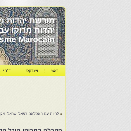
מורשת יהדות מר
ïsme Marocain
ראשי
אינדקס –
ד"ר י. ב
«
לחיות עם האסלאם-רפאל ישראלי-מקורו
הקבלה במרוקו-היכל הק