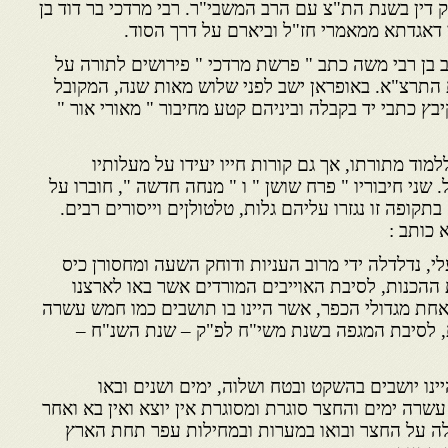
דין בשנת הת"צ עם הרב המשבי"ר. רבי מרדכי בר דוד בן
 דאגדתא ממאמרי חז"ל וביארם על דרך הסוד.
קב בן רבי משה כתב " פרשת מרדכי " פירושים לתורה על
 התרצ"א. באופראן ישב לפני שלוש מאות שנה, המקובל
בץ כתבי יד בקבלה וביניהם קטע מחיבור " מאורי אור "
למוד מתורתו, אך גם קורות חייו יעידו על מעלותיו
. שני חיבוריו " פרח שושן " ו " מנחה חדשה ", חוברו על
בתקופה זו נגזרו עליהם גלות, טלטולןים וייסורים רבים.
 כותב :
, נדלדלה ידי מרוב העניות ודוחק השעה ומחסורן כיס
ההכנות, לסיבת האוייבים המורדים אשר באו לארצנו
 אחת מגדולי הכפר, אשר היינו בו תושבים כמו חמש עשרה
, לסיבת המגפה בשנת משי"ח לפ"ק – שנת השנ"ח –
ינו יושבים בהשקט ובטח ושלוה, ימים ושנים ובאו
עשרה ימים והחצר סוגרת ומסוגרת אין יוצא ואין בא ואחר
וללה על החצר ובואו במערות ובמחילות עפר תחת הארץ