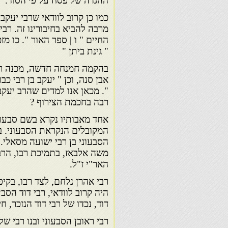
ההגדה של פסח על פי הסוד.
כמו כן קרוב לוודאי שרבי יעקב
מרבה להביא בחיבורינו זה. רבי
החיים " ו | ספר האור ". כו מ
" גינת ביתן "
בהקמה חמנחה חדשה, מכנה רבי
אבן סנה, וכן " יעקב בן רבי כ
". מכאן אנו למדים שהרב יעקב
רבה בחכמת הצירוף ?
אחד מאבותיו נקרא בשם סבעון 
המקובלים הנקראת הסבעוני. ב
הסבעוני בן רבי ישועה מסאלי. 
משה אלבאז, בתמיכת רבו, הרב
האר"י ז"ל.
רבי אהרן נלחם, לצד רבו, בקי
היה קרוב לוודאי, רבי דוד הסב
דוד, נכדו של רבי דוד הנזכר, ח
רבי ראובן הסבעוני ובנו רבי של