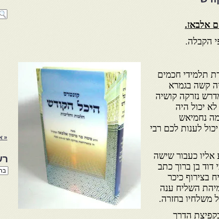
 אלבאז.
י הקבלה.
ת תלמידי חכמים
יה קשה בגמרא
דרש נזרקה קושיה
א יכול היה
מה נחמיאש
כול לענות לכם רבי
« א
אליו כעבור שישה
רש
דוד בן ברוך כתב
רשי
 בצירוף כיכר
הנו
באת
יהת השליח ענה
ל משלחיו בחזרה.
בקפיצת הדרך