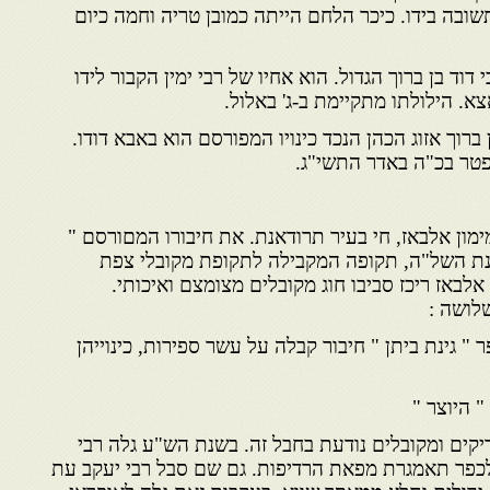
ובה בידו. כיכר הלחם הייתה כמובן טריה וחמה כיום
 דוד בן ברוך הגדול. הוא אחיו של רבי ימין הקבור לידו
צא. הילולתו מתקיימת ב-ג' באלול.
 ברוך אזוג הכהן הנכד כינויו המפורסם הוא באבא דודו.
נפטר בכ"ה באדר התשי"ג.
מון אלבאז, חי בעיר תרודאנת. את חיבורו המםורסם "
נת השל"ה, תקופה המקבילה לתקופת מקובלי צפת
לבאז ריכז סביבו חוג מקובלים מצומצם ואיכותי.
שלושה :
 " גינת ביתן " חיבור קבלה על עשר ספירות, כינוייהן
קים ומקובלים נודעת בחבל זה. בשנת הש"ע גלה רבי
לכפר תאמגרת מפאת הרדיפות. גם שם סבל רבי יעקב עת