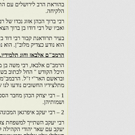
בהוראת הרב לירושלים עם התש
הלקיחה.
רבי ברוך הכהן אזוג נכדו של רבי
ואביו של רבי דודו בן ברוך הצא
בעיר תרודאנת קבור רבי דוד בן
הוא נודע כצדיק מלוב"ן. הוא 
הרמב"ם אלבאז וחוג תלמידיו.
הרמב"ם אלבאז, רבי משה בן מי
היכל הקודש " החל לכתוב בש
ובראשם האר"י ז"ל. הרבמב"מ א
מתלצידיו החשובים נודעו לנו 
1 – רבי יצחק הכהן מחבר הספר
ושמותיהן.
2 – רבי יעקב איפרגאן המכונה " היוצר "
רבי יעקב השתייך למשפחת צדי
יעקב עם שאר יהודי הקהילה 