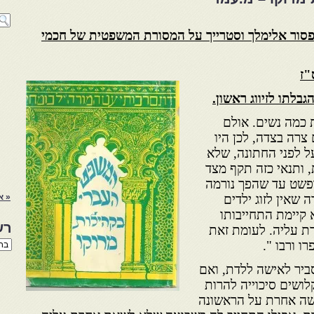
פסור אלימלך וסטרייך על המסורת המשפטית של חכמי
"ז
גבלתו לזיווג
ראשון
.
 כמה נשים. אולם
צרה בצדה, לכן היו
 לפני החתונה, שלא
 ותנאי כזה תקף מצד
ופשט עד שהפך נורמה
 שאין לזוג ילדים
« א
 קיימת התחייבותו
רש
 עליה. לעומת זאת
רשי
ו ורבו ".
הנו
באת
ביר לאישה ללדת, ואם
לושים סיכוייה להרות
שה אחרת על הראשונה