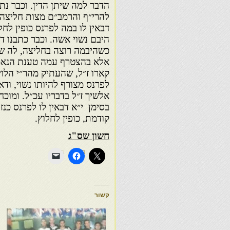
הדבר למה שיתן הדין. וכבר נתב
להרי״ף והרמב״ם מצות חליצה 
דבאין לו במה לפרנס כופין לחלו
היבם נשוי אשה. וכבר כתבנו ד
כשהיבמה רוצה בחליצה, לה שו
אלא בהצטרף עמה טענת הנאמר
קארו ז״ל, שהעתיק מהר״י הלוי ו
לפרנס מצורף להיותו נשוי, ודאי
אלשיך ז״ל בדבריו עכ״ל. ומוכ
בסימן י״א דבאין לו לפרנס כנז״
קודמת, כופין לחלוץ.
חשון שס"ג
קשור