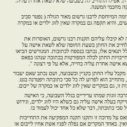
ת. אפילו התחייב לה בשבועה שלא לשאת אחרת עליה.
ה מחכמי המשנה.
מה המיוחסת לרבנו גרשום מאור הגולה ( נפטר סביב
נשים, והיא תקפה גם במקרה שאין לזוג ילדים או במקרה
 לא קיבלו עליהם תקנות רבנו גרשום, האוסרות את
ד לחייב את החתן בשעת החופה שלא לשאת אישה על
 תנאים אלו, נכתבו בנספח לכתובות. המגורשים הביאו
חייבויות החתן לכלה המפורטות בכתובה שנהגו בפאס
א אישה אחרת עליה בחייה, אלא על פי רצונה ".
מקבל עליו החתן בקניין ובשבועה, ושם נכתב שאם יעבור
מתחייב הוא לפרוע לה כל סכי כתובתה ויפטרנה בגט.
 זו, גם במקרים שאין לזוג ילדים או במקרה של ייבום.
בה זוגות שמתו עריריים בגלל השבועה, כי האישה
קח בעלה אישה עליה גם כשלא היו לזוג ילדים, וגירוש
סכי כתובתה, דבר שלא כל אחד יכול לעמוד בו.
ישבו חכמי פאס על מדוכה זו ותקנו תקנה המפקיעה את התחייבות
ין. באחד המקרים אם נפלה לפניו אשת אחיו לייבום או