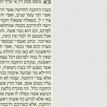
מ״א
. טופס פסק דין א׳ שייך לע
בענין התקנה החדשה אשר התקי
ואפי׳ תוך עשר שנים, ואפי׳ יהי
צור ז ׳ל, בשאלה ששאלו חכמי פ
רוצה להתייבם מכמה אמתלאות
לפרנס, וגם הוא נשוי אשה. וה
אבל מטעם זה לבדו אין כופין,
בארוכה. וכתב ואעפ״י שבספר ת
מצות יבום אפי׳ בנשוי, ואפי׳ 
הראשונה לא באו בזה לחלוק על 
שאין לו במה לפרנס) דכל עצמ
ראשונה, שקודם התקנה היתה י
אשר נשבע לה בעת נישואיה, 
דחיילא נמי שבועה איבמה בכול
אלא עפ״י התקנה. שבזה לא תח
עליו בשום אופן. אבל הדין אשר
התקנה כלל. וזה מוכרח בלשון ה
הנושא אשה ונפלה לו אשת אחיו
באו אלא לגרוע כח אשתו ראשונ
התקנה, אלא כשהיבם והיבמה 