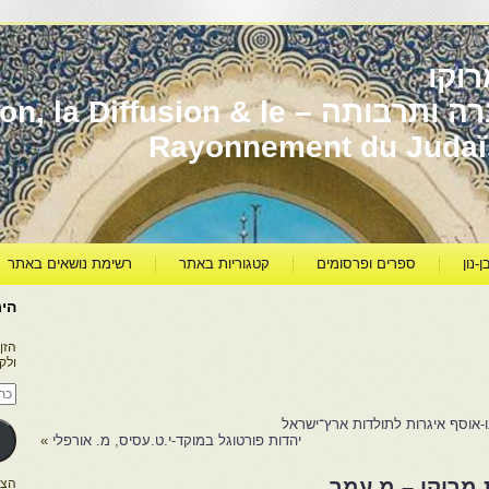
וקו
יהדות מרוקו עברה ותרבותה – usion & le
Rayonnement du Juda
ן-נון
ספרים ופרסומים
קטגוריות באתר
רשימת נושאים באתר
היר
הזן
ולק
כתו
דוא
אלק
ו-אוסף איגרות לתולדות ארץ־ישראל
יהדות פורטוגל במוקד-י.ט.עסיס, מ. אורפלי
»
מרוקו – מ.עמר
הצטרפו ל