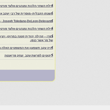
אילת השחר-הלכות ומנהגים-אלעד פורטל
משנתו הקבלית–מוסרית של רבי יעקב איפ
rs – Joseph Toledano-DeLeon-Delevante.
אילת השחר-הלכות ומנהגים-אלעד פורטל
של מר אשר כנפו.
והיה עקב תשמעון את המשפטים האלה-ה
ליקוטים לפרשת עקב יצחק פריאנטה