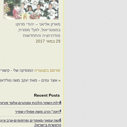
מארק אליאני – יהודי מרוקו
במונטריאול, לאן? מסורת,
ב
מודרניזציה והתחדשות
ה
29 במאי 2017
1
פורסם בקטגוריה
המוסיקה שלי - קישורי
«
אוצר גנזים – מאת יעקב משה טולידאנ
Recent Posts
אילת השחר-הלכות ומנהגים-אלעד פורטל-
"ראה"-הרב משה אסולין שמיר
משה עמאר-מאמרים ופרסומים-ערב עיון ב
הראשית בישראל.