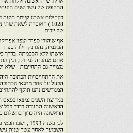
או לגרש הראשונה ולקחת אחר
התקופה של עשר שנים הועתק
בקהילות אשכנז קיימת תקנה דו
1028 ) האוסרת לשאת שתי 
של ייבום.
אף שיהודי ספרד וצפון אפריקה
הביגמיה, נהגו בקהילות ספר
אישתו ללא הסכמתה. בדרך כלל
אתם מנהג זה למרוקו, ובין הת
מצוייה גם התחייבות " שלא יש
את ההתחייבויות הכתובה היה 
הבעל על אחד מתנאי הכתובה, 
המגורשים נתנו תוקף להתחייבות
במרוצת השנים נמצאו בפאס הר
הראשונה התנגדה בדרך כלל שיי
הראשונה היה כרוך בתשלום כל 
לכן בשנת 1593 , 
השבועה לאחר עשר שנות נישוא