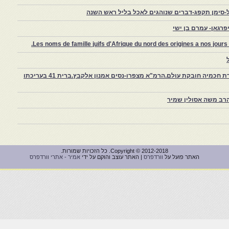
-סימן תקפג-דברים שנוהגים לאכל בליל ראש השנה
רגאן- עמרם בן ישי
Les noms de famille juifs d'Afrique du nord des origines a nos jou
צפרו – קהילה יהודית קטנה במרוקו, ויצירת חכמיה חובקת עולם.הרמ"א מצפרו-נסים אמנון אלקבץ.ברית 41 בעריכתו
רב משה אסולין שמיר
Copyright © 2012-2018. כל הזכויות שמורות.
האתר פועל על
וורדפרס
| האתר עוצב והוקם על ידי
אמיר - אתרי וורדפרס