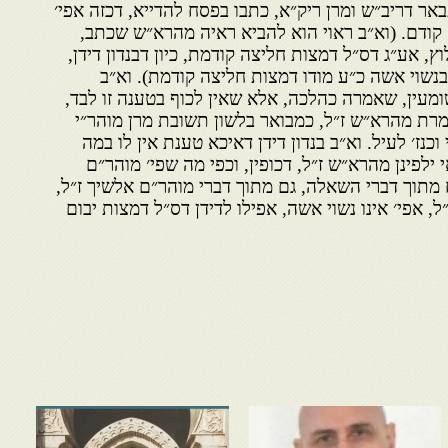
אר דריב״ש ומרן ריק״א, כתבו בפסח להדייא, דכזה אפי׳
קודם. (וא״ב ראוי הוא להביא ראיה מהרא״ש שכתב,
ץ, אע״ג דס״ל דמצות חליצה קודמת, כיון דבנדון דידן,
בנשוי אשה כ״ע מודו דמצות חליצה קודמת). וא״ב
מעין, שאמרה כהלכה, אלא שאין לכוף בטענה זו לבד,
ת מהרא״ש ז״ל, כמבואר בלשון תשובת מרן מוהר״י
כנז׳ לעיל. וא״ב בנדון דידן דאיכא טענת אין לו במה
 ילפינן מהרא״ש ז״ל, דכופין, וכפי מה שפי׳ מוהר״ם
ח מתוך דברי השאלה, גם מתוך דברי מוהר״ם אלשיך ז״ל,
ל, אפי׳ אינו נשוי אשה, אפילו לדידן דס״ל דמצות יבום