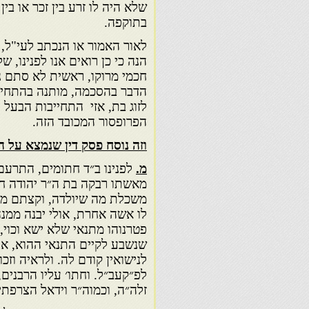
שלא היה לו זרע בין זכר או בי
בתוקפה.
לאור האמור או הנכתב לעי"ל, 
הנה כי כן רואים אנו לפנינו,
חכמי מרוקו, ראשית לא סתם נת
הדבר בהסכמה, מותנה בהתחייב
לזוג בת, אזי התחייבות הבעל 
הפרופסור המכובד הזה.
וזה נוסח פסק דין שנמצא על הע
מ.
לפנינו ב״ד חתומים, התרעם 
מאשתו רבקה בת ה״ר יהודה חטר
משכלת מה שיולדה, וקצתם מתי
לו אשה אחרת, אולי יבנה ממנה
פטרנוהו מתנאי שלא ישא וכוי,
שנשבע לקיים התנאי ההוא, א
לנישואין קודם לה. ולראיה וז
לפ״קעב״ל. וחתו׳ עליו הרבנים, 
זלה״ה, וכמוה״ר וידאל הצרפתי