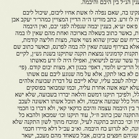
נין הנ״ל בין היבם והיבמה.
נו בה, שאם נפלה לו אשת אחיו ליבום, שיכול ליבם
ה לו זרע. כתב מורינו ה״ה הדיין המצויין כמהר״ר יעקב אבן
׳אס יע״א, בענין יבמה שנפלה לפני יבם, ואין היבמה
, כאשר כתוב בשאלה בארוכה ואחת מהם שאין לו במה
כריח שם שכיון שהוא נשוי אשה, מצות חליצה קודמת,
 אלא בצירוף טענת שאין לה במה לפרנס, וכאשר כתוב שם
קנות קדמונינו נמצאת תקנה שתיקנו בשנת גש״ן, לקיים
תוך עשר שנים לנישואין, ואפילו היה לו זרע מאשתו
הריב״ש ולומר, דאפי׳ בכגון דא, מצות יבום קודם. (פי׳
ם לא באו לתקן, אלא על מה שנוגע ליבם עם אשתו
כולה לעכב עליו, שלא לייבם על דברת שבועת אלהים
שלא ישא אשה אחרת עליה, וכמו שמבואר בפוסקים
ל, ולפיכך תיקנו דמשם והלאה יבררו בשבועה, שלא ישא
ול כלל שבועה איבמה, ולא תוכל אשתו ראשונה לעכב
 בין היבמה עצמה והיבם כדקאי קאי, ולא דברו בו חכמי
תקנה שכן כתוב וז״ל, עוד תיקנו וכו׳ שמכאן ולהבא כל
 וכו׳ ככתוב בתקנה לעיל, ומוכח מתוך לשון התקנה שלא
ה, לא לגרוע כח היבמה. וא״ב עכ״ל דלא מיירו חכמי
שניהם חפצים ביבום, אבל כשאחד מהם מעכב, ישאר