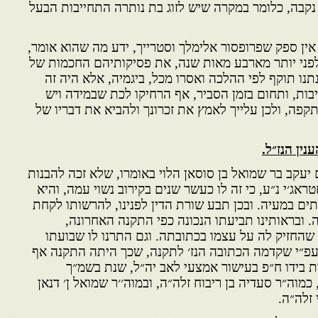
ן נקבה, כלומר במקרה שיש לזוג בת נותרה התחייבות הבעל
אין ספק שפרופסור אלימלך וסטרייך, ידע מה שהוא אומר,
 שלפני יותר מארבע מאות שנה, את פסיקותיהם החכמות של
נו תוקף לפי ההלכה ואסרו מכל, ביגמיה, אלא היה זה
ות, ותחום בזמן הסביר, אף הרחיקו לכת שבמידה ויש
תקפה, ולכן עלייך לאמץ את זכרונך ולהביא את דבריו של
נין הנז״ל.
יעקב בר שמואל בן סוסאן הלוי באומרו, שלא זכה להבנות
אג׳י נ״ע, כי זה לו כעשר שנים בקירוב נשוי עמה, והיא
ם במעיה. ובכן תבע שורת הדין לפנינו, להרשותו לקחת
. ובראותינו תביעתו הנכונה כפי התקנה האחרונה,
 שהחזיק לה על עצמו בכתובתה. וגם התרנו לו שבועתו
עפ״י שקדמה הכתובה הנז׳ לתקנה, שכך היתה התקנה אף
כות בידו ח״פ בעישור אמצעי לאב יה״ל, שנת בשמ״ך
כמוה״ר סעדיה בן ריבוח זלה״ה, ובמוה׳׳ר שמואל ן׳ דנאן
 זלה״ה.