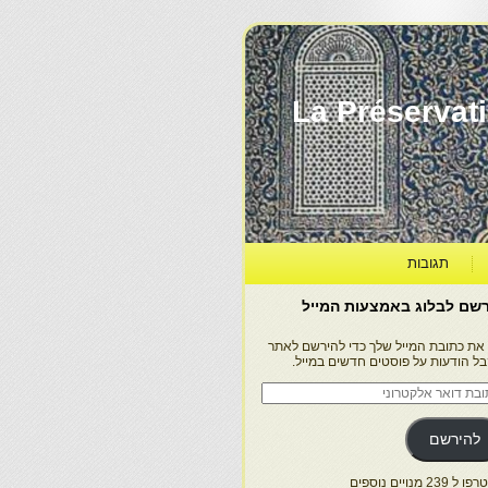
La Préservation, la Diff
תגובות
שם לבלוג באמצעות המייל
 את כתובת המייל שלך כדי להירשם לאתר
בל הודעות על פוסטים חדשים במייל.
בת
ר
טרוני
להירשם
 239 מנויים נוספים