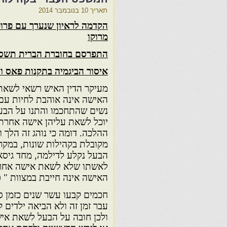
תאריך
10 בנובמבר 2014
הקדמה לראיון שנערך עם פרו
מרוקו
התפרסם בחוברת הברית תשס
איסור הביגמיה בתקנות פאס וה
מעיקר הדין האיש רשאי לשאת
האישה אינה אוהבת לחיות עם 
נשים שהתחכמו והתנו על הבעל
יוכל לשאת עליהן אישה אחרת,
ההלכה. דומה כי נוהג זה הלך 
מקובלת בקהילות שונות, במקרה
הבעל נקלע לדילמה, מחד גיסא
לאשתו שלא לשאת אישה אחרת
האישה אינה חייבת במצוות " פר
חכמים קבעו עשר שנים כזמן ס
עבר זמן זה ולא הביאה ילדים ק
ולכן חובה על הבעל לשאת אי