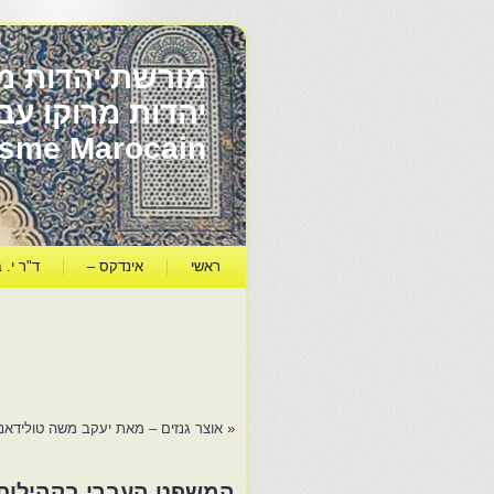
מורשת יהדות מר
ïsme Marocain
ראשי
אינדקס –
ד"ר י. ב
«
אוצר גנזים – מאת יעקב משה טולידאנ
המשפט העברי בקהילות 