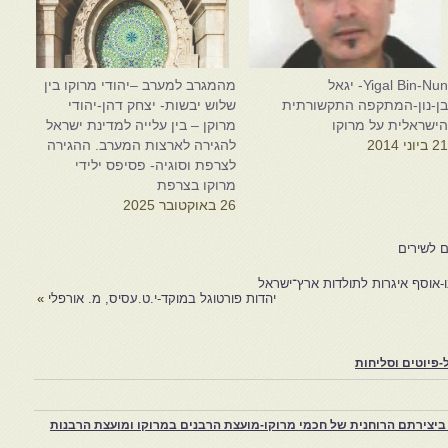
Yigal Bin-Nun- יגאל
מהמגרב למערב –יהודי מרוקו בין
ן-נון-המתקפה התקשורתית
שלוש יבשות- יצחק דהן-יהודי
ישראלית על מרוקו
מרוקן – בין עלייה למדינת ישראל
2 ביוני 2014
להגירה לארצות המערב. ההגירה
לצרפת וסוגיה- פסיפס ילידי
מרוקו בצרפת
26 באוקטובר 2025
ם לשירים
ו-אוסף איגרות לתולדות ארץ־ישראל
יהדות פורטוגל במוקד-י.ט.עסיס, מ. אורפלי
»
פיוטים וסליחות
יצירתם הרוחנית של חכמי מרוקו-מועצת הרבנים במרוקו ומועצת הרבנות