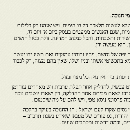
י חנוכה.
א לעשות מלאכה כל ח׳ הימים, ויש שנהגו רק בלילות
מות, שגם האנשים ממעטים בעסק ביום א׳ ויום ח',
רות ותשבחות, והכל כמנהג המדינה. זולת בטול הנשים
ן, הוא מעשה ידן.
 יפה של נחשת, ויהיו נרותיו עמוקים ואם תשיג ידו יעשה
א בתכשיטי אשתו ובניו ושלו, שאין בהם מצוה, רק לכבוד
יפות, כי האידנא הכל מצוי ובזול.
 עכשיו, להדליק אחר תפלת ערבית ויש מאחרים עוד זמן
רכו לצאת מביתם אחר ההדלקה, רק ישארו יושבים נוכח
זה פרסומי ניסא טפי, ויש להם על מה שיסמוכו.
י נסים שקרו לעם ישראל ; חג החנוכה בעיקר בהלכה
יהודית, נס פורים של מעגאז שאירע בשנת תרכ"ב –