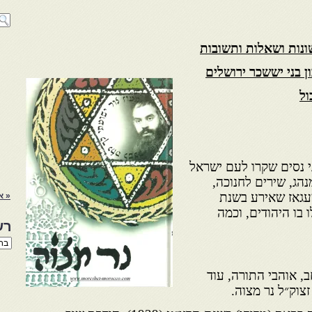
ונות ושאלות ותשובות
 בני יששכר ירושלים
ול
י נסים שקרו לעם ישראל
נהג, שירים לחנוכה,
עגאז שאירע בשנת
« א
ו וניצלו בו היהודים, וכמה
רש
רשי
הנו
באת
, אוהבי התורה, עוד
צוק״ל נר מצוה.