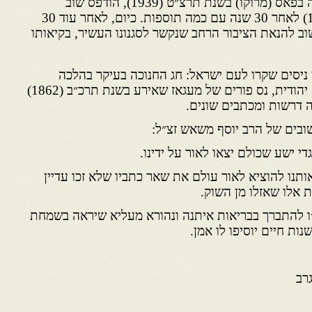
ספר זה הודפס בפעם הראשונה בפאס (מרוקו) בשנת תרצ״ט (1939), הודפס שוב
בירושלים בשנת תשב״ט (1969) לאחר 30 שנה עם כמה תוספות. כיום, לאחר עוד 30
שוב להנאת הציבור הרחב שנקשר לסגנונו העשיר, בקיאותו
 ניסים שקרו לעם ישראל: חג החנוכה בעיקר בהלכה
ובמנהג, שירים לחנוכה, מעשה יהודית, נס פורים של מעגאז שאירע בשנת תרכ״ב (1862)
מה דרשות ומכתבים שונים.
ובים של הרב יוסף משאש זצ״ל:
י ישע שכולם יצאו לאור על ידינו.
ותנו להוציא לאור עולם את שאר כתביו שלא זכו עדיין
ת אלו שאזלו מן השוק.
י״ו להתברך בבריאות איתנה ונהורא מעליא שיראה בשמחת
שנות חיים יוסיפו לו אמן.
רב