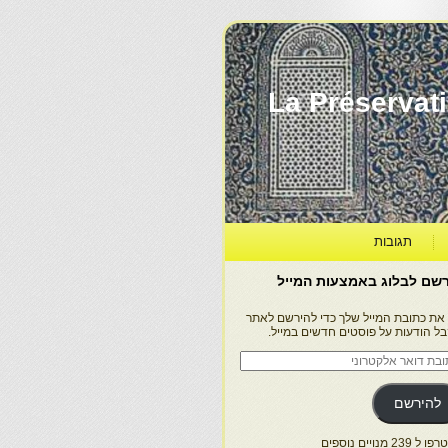
La Préservation, la Diff
תגובות
שם לבלוג באמצעות המייל
 את כתובת המייל שלך כדי להירשם לאתר
בל הודעות על פוסטים חדשים במייל.
בת
ר
טרוני
להירשם
 239 מנויים נוספים