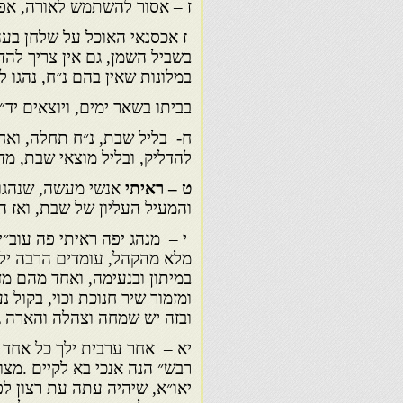
ז – אסור להשתמש לאורה, אפ
ז אכסנאי האוכל על שלחן בעה״
בשביל השמן, גם אין צריך להד
במלונות שאין בהם נ״ח, נהגו ל
בביתו בשאר ימים, ויוצאים יד״
ח- בליל שבת, נ״ח תחלה, ואח
להדליק, ובליל מוצאי שבת, מד
ט – ראיתי
אנשי מעשה, שנהגו 
והמעיל העליון של שבת, ואז ה
י – מנהג יפה ראיתי פה עוב״י
מלא מהקהל, עומדים הרבה יל
במיתון ובנעימה, ואחד מהם מד
ומזמור שיר חנוכת וכוי, בקול 
ובזה יש שמחה וצהלה והארה ג
יא – אחר ערבית ילך כל אחד ל
רבש״ הנה אנכי בא לקיים .מצו
יאו״א, שיהיה עתה עת רצון לפ