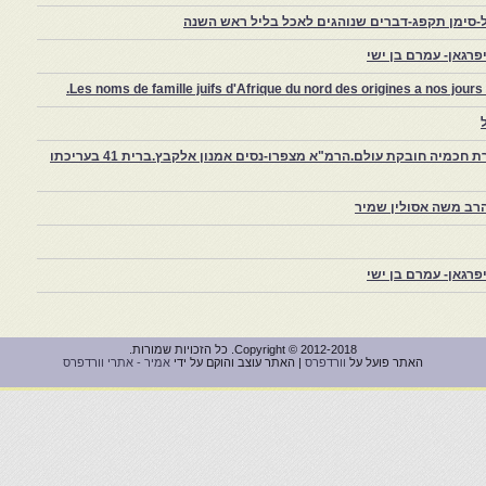
-סימן תקפג-דברים שנוהגים לאכל בליל ראש השנה
רגאן- עמרם בן ישי
Les noms de famille juifs d'Afrique du nord des origines a nos jou
צפרו – קהילה יהודית קטנה במרוקו, ויצירת חכמיה חובקת עולם.הרמ"א מצפרו-נסים אמנון אלקבץ.ברית 41 בעריכתו
רב משה אסולין שמיר
רגאן- עמרם בן ישי
Copyright © 2012-2018. כל הזכויות שמורות.
האתר פועל על
וורדפרס
| האתר עוצב והוקם על ידי
אמיר - אתרי וורדפרס