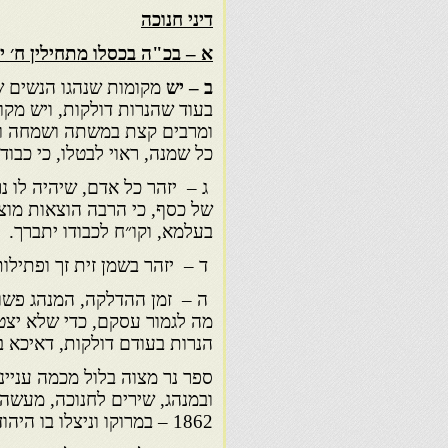
דיני חנוכה
א – בכ"ה בכסלו מתחילין ח׳ ימ
ב – יש
מקומות שנהגו הנשים של
בעוד שהנרות דולקות, ויש מקו
ומרבים קצת במשתה ושמחה ושי
כל שמנה, ראוי לבטלו, כי כבוד
ג – יזהר כל אדם, שיהיה לו נר
של כסף, כי הרבה הוצאות מוצי
בעלמא, וקו״ח לכבודו יתברך.
ד – יזהר בשמן זית זך ופתילות 
ה – זמן ההדלקה, המנהג פשוט
מה לגמור עסקם, כדי שלא יצט
הנרות בעודם דולקות, דאיכא ב
ספר נר מצוה בלול מכמה עניינ
ובמנהג, שירים לחנוכה, מעשה 
1862 – במרוקו וניצלו בו היהודים, וכמה דרשות ומכתבים שונים.