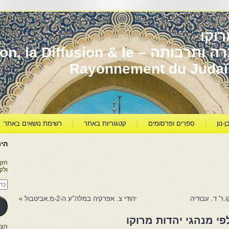
וקו
יהדות מרוקו עברה ותרבותה – usion & le
Rayonnement du Juda
ן-נון
ספרים ופרסומים
קטגוריות באתר
רשימת נושאים באתר
היר
הזן
ולק
כתו
דוא
אלק
.ר' ד. עבודיה
יהודי צ. אפרקיה במלה"ע ה-2-מ.אביטבול
»
פי מנהגי יהדות מרוקו
הצטרפו ל