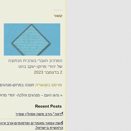
קשור
המרכיב העברי בערבית הכתובה
מ
של יהודי מרוקו-יעקב בהט
י
2 בדצמבר 2023
6
פורסם בקטגוריה
חנוכה במרוקו-מנהגים, 
«
נהגו העם – מנהגים והלכה- יהודי מרוקו
Recent Posts
"ראה"-הרב משה אסולין שמיר
משה עמאר-מאמרים ופרסומים-ערב עיון ב
הראשית בישראל.