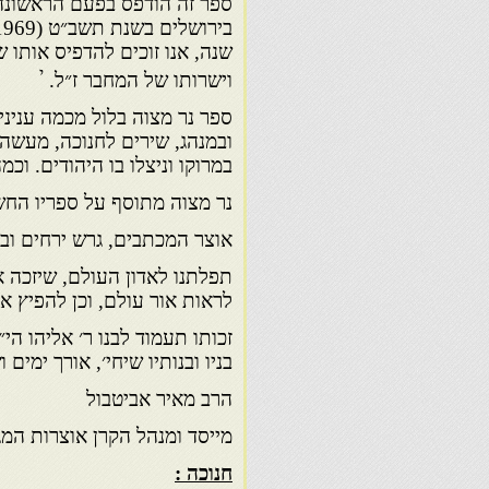
שנה, אנו זוכים להדפיס אותו 
י
וישרותו של המחבר ז״ל.
ספר נר מצוה בלול מכמה עניני
במרוקו וניצלו בו היהודים. וכ
נר מצוה מתוסף על ספריו החש
אוצר המכתבים, גרש ירחים ובגד
תפלתנו לאדון העולם, שיזכה א
לראות אור עולם, וכן להפיץ א
זכותו תעמוד לבנו ר׳ אליהו ה
בניו ובנותיו שיחי׳, אורך ימים ו
הרב מאיר אביטבול
מייסד ומנהל הקרן אוצרות המג
חנוכה :