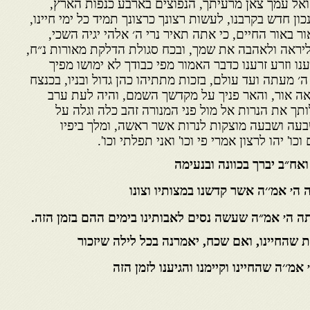
 ואל עמך צאן מרעיתך, הנפוצים בארבע כנפות הארץ,
כון חדש בקרבנו, לעשות רצונך כרצונך תמיד כל ימי חיינו,
 באור החיים, כי אתה תאיר נרי ה׳ אלהי יגיה השכי,
ליראה ולאהבה את שמך, ובכח סגולת הדלקת מאורות נ״ח,
נו וזרע זרענו כדבר האמור מפי כבודך לא ימושו מפיך
ה׳ מעתה ועד עולם, בזכות מתתיהו כהן גדול ובניו, בכנצח
ראה אור, והאר פניך על מקדשך השמם, והיה לעת ערב
לותך את הנרות אל מול פני המנורה זהב כלה וגלה על
עה ושבעה מוצקות לנרות אשר ראשה, ומלך ביפיו
וכו' יהו לרצון אמרי פי וכו' ואני תפלתי וכו'.
ואח״ב יברך בכוונה ובנעימה
,
 ה
אמ׳׳ה אשר קדשנו במצותיו וצונו
,
תה ה
אמ״ה שעשה נסים לאבותינו בימים ההם בזמן הזה.
ת שהחיינו, ואם שכח, יאמרנה בכל לילה שיזכור
,
אמ׳׳ה שהחיינו וקיימנו והגיענו
לזמן הזה