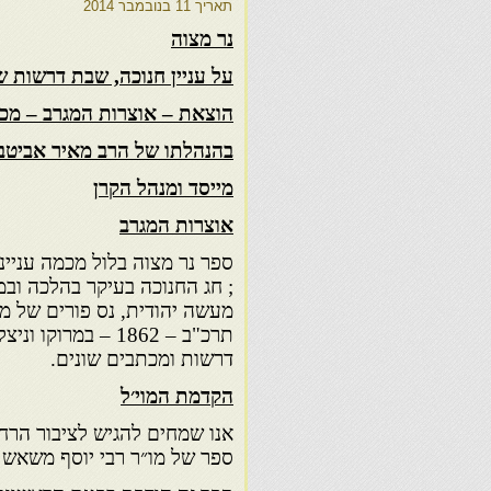
תאריך
11 בנובמבר 2014
נר מצוה
על עניין חנוכה, שבת דרשות ש
הוצאת – אוצרות המגרב – מכון
בהנהלתו של הרב מאיר אביטב
מייסד ומנהל הקרן
אוצרות המגרב
ספר נר מצוה בלול מכמה עניינ
; חג החנוכה בעיקר בהלכה ובמ
מעשה יהודית, נס פורים של מ
תרכ"ב – 1862 – במרוק
דרשות ומכתבים שונים.
הקדמת המוי׳ל
אנו שמחים להגיש לציבור הרחב
ספר של מו״ר רבי יוסף משאש ז