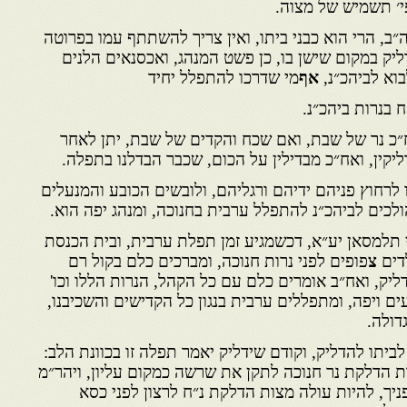
י׳ תשמיש של מצוה.
ב, הרי הוא כבני ביתו, ואין צריך להשתתף עמו בפרוטה
ליק במקום שישן בו, כן פשט המנהג, ואכסנאים הלנים
בוא לביהכ״נ,
אף
מי שדרכו להתפלל יחיד
ח בנרות ביהכ״נ.
״כ נר של שבת, ואם שכח והקדים של שבת, יתן לאחר
ליקין, ואח״כ מבדילין על הכום, שכבר הבדלנו בתפלה.
לרחוץ פניהם ידיהם ורגליהם, ולובשים הכובע והמנעלים
ולכים לביהכ״נ להתפלל ערבית בחנוכה, ומנהג יפה הוא.
 תלמסאן יע״א, דכשמגיע זמן תפלת ערבית, ובית הכנסת
דים
צ
פופים לפני נרות חנוכה, ומברכים כלם בקול רם
ליק, ואח״ב אומרים כלם עם כל הקהל, הנרות הללו וכו'
נעים ויפה, ומתפללים ערבית בנגון כל הקדישים והשכיבנו,
דולה.
ביתו להדליק, וקודם שידליק יאמר תפלה זו בכוונת הלב:
ת הדלקת נר חנוכה לתקן את שרשה כמקום עליון, ויהר״מ
ניך, להיות עולה מצות הדלקת נ״ח לרצון לפני כסא