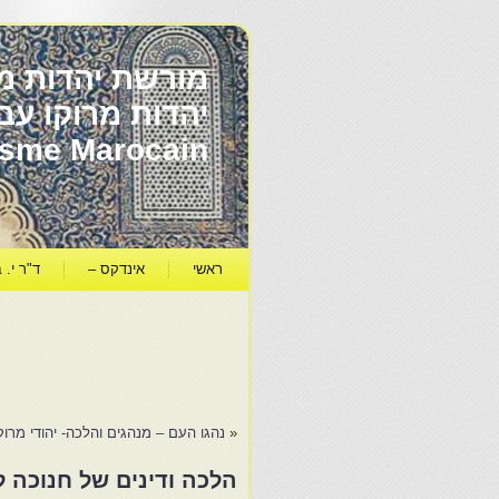
מורשת יהדות מר
ïsme Marocain
ראשי
אינדקס –
ד"ר י. ב
«
נהגו העם – מנהגים והלכה- יהודי מרוקו
הלכה ודינים של חנוכה ל