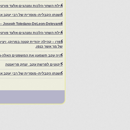
אילת השחר-הלכות ומנהגים-אלעד פורטל
משנתו הקבלית–מוסרית של רבי יעקב איפ
rs – Joseph Toledano-DeLeon-Delevante.
אילת השחר-הלכות ומנהגים-אלעד פורטל
של מר אשר כנפו.
והיה עקב תשמעון את המשפטים האלה-ה
ליקוטים לפרשת עקב יצחק פריאנטה
משנתו הקבלית–מוסרית של רבי יעקב איפ