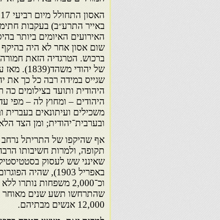
באייר התרע״ב) בעקבות חתימה
האירועים האיומים ביותר בהיס
שום אסון אחר לא היה בהיקף 
שגייס במידה רבה כל כך את יה
היהודית ותועד בצילומים כה ר
היהודים – ומחוץ לה – מפי עדי
משכילים ועיתונאים בעברית וב
ובערבית־יהודית; ומן הצד הלא־
אף שהיקפו של התריתל נרחב י
תקופה, ולמרות חשיבותו הרבה
וכ־2,000 משפחות נותרו
12,000 אנשים מבתיהם.