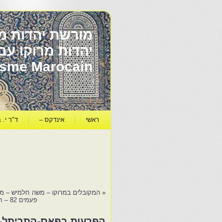
מורשת יהדות מר
ïsme Marocain
ראשי
אינדקס –
ד"ר י. ב
«
המקובלים במרוקו – משה חלמיש – ממ
פעמים 82 – חכמת נשים-נשים מוסרות מידע, משכילות ומלומדות בתולדות האסלאם –…
הפרעות בפאס-התריתל- יו