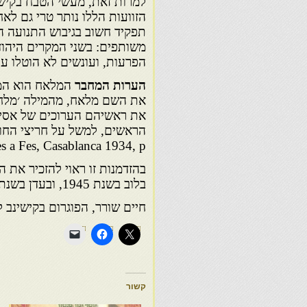
למרות זאת, מעשי הטבח בקישינ
תפקיד חשוב בגיבוש התנועה הצ
משותפים: בשני המקרים היהודי
הפרעות, ועונשים לא הוטלו על
הערות המחבר
המלאח הוא המו
את השם מלאח, מהמילה ׳מלחי,
את ראשיהם הערוכים של אסירי
 a Fes, Casablanca 1934, p
בלוב בשנת 1945, ובעדן בשנת 1947.
חיים שורר, הפוגרום בקישינב למ
קשור