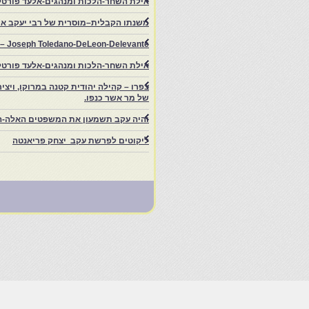
אילת השחר-הלכות ומנהגים-אלעד פורטל
משנתו הקבלית–מוסרית של רבי יעקב איפ
rs – Joseph Toledano-DeLeon-Delevante.
אילת השחר-הלכות ומנהגים-אלעד פורטל
של מר אשר כנפו.
והיה עקב תשמעון את המשפטים האלה-ה
ליקוטים לפרשת עקב יצחק פריאנטה