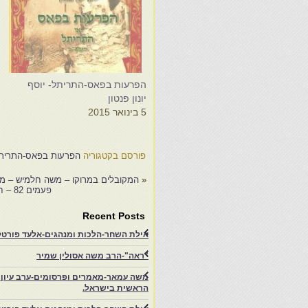
הפרעות בפאס-התריתל- יוסף
ה
יונון פנטון
ה
5 בינואר 2015
ת
1
פורסם בקטגוריה
הפרעות בפאס-התריתל-
«
המקובלים במרוקו – משה חלמיש – ממ
פעמים 82 – חכמת נשים-נשים מוסרות מידע, משכילות ומלומדות בתולדות האסלאם –…
Recent Posts
אילת השחר-הלכות ומנהגים-אלעד פורטל-
"ראה"-הרב משה אסולין שמיר
משה עמאר-מאמרים ופרסומים-ערב עיון ב
הראשית בישראל.