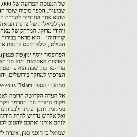
שבועות. הספר מוכיח שזכר הז
שהוא אחד הגורמים להגירה הה
הקולוניאלית של צרפת הביאה 
ויהודי מרוקו. המרחק של מאה
קורותיהן – הוא מראה בבירור
הסולטן, שלא היסס להטות את 
הפרופסור יוסף ינון(פול פנטון
בארצות האסלאם, הוא סגן ראש
פריז-סורבון, שבה הוא פרופסו
הצרפתי למחקר בירושלים, והו
ממחברי הספר L'exil au Maghreb la condition juive sous I'Islam
אל העדה הקדושה הדומה לאבן
מקום התורה וגרן החכמה ויקב 
ממקומו. ותבך עינינו ולבבותינו
ואל אלהינו נדרוש להרוג הורג
לנחם אותנו ואתכם להטיב לכם,
שמואל בן חופני גאון, איגרת ל