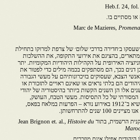
או מסתיים בו.
Marc de Mazieres,
Promenad
 שעסקו ב׳חדירה בדרכי שלום׳ של צרפת למרוקו בתחילת
תארים, בהציגם את אירועי התקופה, את ההשלכות
יזציה האירופית על הקהילות היהודיות המקומיות. יתר
ן דנים בכך, הם מסתפקים בכמה מילים כדי לפטור את
אנשי הצבא, שעסוקים בזיכרונותיהם על מעשי הגבורה
הודים הם בלתי נראים או שאינם ראויים לתזכורת או
שנים אלו הן השנים הקשות ביותר בהיסטוריה של יהודי
ל המסורתי של כל התסיסות. מעשי הטבח, העושק,
הפגיעות ומעשי הביזה הגיעו לשיא ב־1912 באירוע נורא – הפרעות במלאח בפאס,
1 שנים להתרחשותן.
ת, בתור Jean Brignon et. al.,
Histoire du
Maroc
 היהודים אפילו אינם מוזכרים.