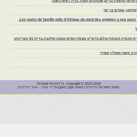
-סימן תקפג-דברים שנוהגים לאכל בליל ראש השנה
רגאן- עמרם בן ישי
Les noms de famille juifs d'Afrique du nord des origines a nos jou
צפרו – קהילה יהודית קטנה במרוקו, ויצירת חכמיה חובקת עולם.הרמ"א מצפרו-נסים אמנון אלקבץ.ברית 41 בעריכתו
רב משה אסולין שמיר
Copyright © 2012-2018. כל הזכויות שמורות.
האתר פועל על
וורדפרס
| האתר עוצב והוקם על ידי
אמיר - אתרי וורדפרס