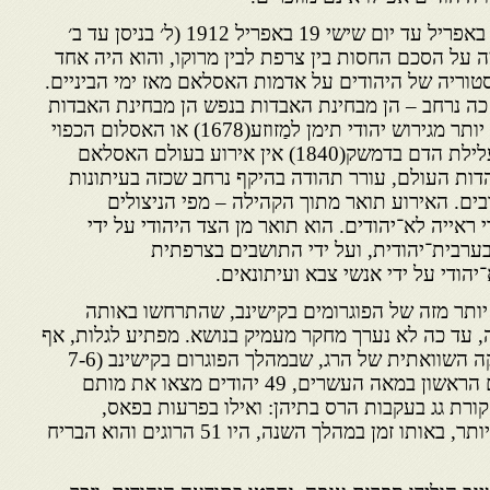
האסון התחולל מיום רביעי 17 באפריל עד יום שישי 19 באפריל 1912 (ל׳ בניסן עד ב׳
 על הסכם החסות בין צרפת לבין מרוקו, והוא היה אחד
טוריה של היהודים על אדמות האסלאם מאז ימי הביניים.
כה נרחב – הן מבחינת האבדות בנפש הן מבחינת האבדות
ברכוש. הטרגדיה הזאת חמורה יותר מגירוש יהודי תימן למַזוזע(1678) או האסלום הכפוי
של יהודי משהד(1839). מאז עלילת הדם בדמשק(1840) אין אירוע בעולם האסלאם
דות העולם, עורר תהודה בהיקף נרחב שכזה בעיתונות
בים. האירוע תואר מתוך הקהילה – מפי הניצולים
 ראייה לא־יהודים. הוא תואר מן הצד היהודי על ידי
ערבית־יהודית, ועל ידי התושבים בצרפתית
יהודי על ידי אנשי צבא ועיתונאים.
ותר מזה של הפוגרומים בקישינב, שהתרחשו באותה
, עד כה לא נערך מחקר מעמיק בנושא. מפתיע לגלות, אף
שאינני שש לעסוק בסטטיסטיקה השוואתית של הרג, שבמהלך הפוגרום בקישינב (7-6
באפריל 1903), שהיה הפוגרום הראשון במאה העשרים, 49 יהודים מצאו את מותם
 ללא קורת גג בעקבות הרס בתיהן: ואילו בפרעות בפאס,
שהתרחשו תשע שנים מאוחר יותר, באותו זמן במהלך השנה, היו 51 הרוגים והוא הבריח