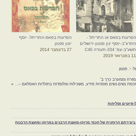
פרעות בפאס או התריתל -
הפרעות בפאס-התריתל- יוסף
תרע"ב-יוסף ינון פנטון-ירושלים
יונון פנטון
שע"ב-עמ' 334-תעודה C45
27 בדצמבר 2014
1 בפברואר 2019
 י. פנטון
זרח וממערב כרך ב'
»
פיוטים וסליחות
יצירתם הרוחנית של חכמי מרוקו-מועצת הרבנים במרוקו ומועצת הרבנות