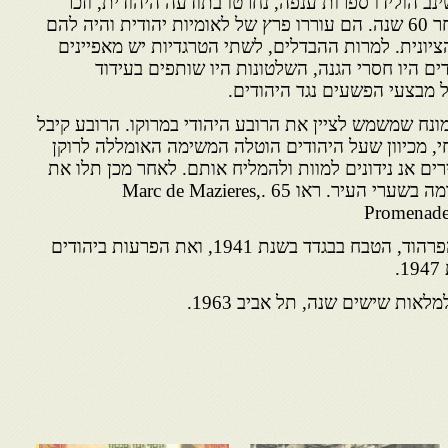
ב הולידו ספרות ענפה, נחרטו בתודעה היהודית, וזכר
הזוועות הללו נותר טרי גם לאחר 60 שנה. הם עוררו פרץ של לאומיות יהודית והיה להם
יונית. למרות ההבדלים, לשתי הטרגדיות יש מאפיינים
ם היו חסרי הגנה, השלטונות היו שותפים בעידוד
 מבצעי הפשעים נגד היהודים.
נח שמשמש לציין את הרובע היהודי במרוקו. הרובע קיבל
 מכיוון שעל היהודים הוטלה המשימה האומללה לרוקן
ם אנ נידונים למוות ולהמליח אותם. לאחר מכן תלו את
הראשים, למשל על חריצי החומה בשערי העיר. ראו 65 .Marc de Mazieres,
Promenades
בהזדמנות זו ראוי להזכיר את הפרהוד, הטבח בבגדד בשנת 1941, ואת הפרעות ביהודים
לאות שישים שנה, תל אביב 1963.