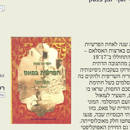
 מאה שנה לאחת הפרשיות
ים בארצות האסלאם –
התריתל או הפרעות בפאס, שהתחוללו ב־17־19
היה חלק מהתגובה הדתית
וקו בעקבות ניסיונותיה
יה השריפית ולהקים בה
« נ
סלמים בשל חתימת
רש
כם החסות, שראו בו
רשי
ם, השעיר לעזאזל
הנו
עם המוסלמי. המוני
באת
ודית של פאס, בזזו
תי הכנסיות שבה, פגעו
שחטו חלק מאוכלוסייתה.
גם החיזיון האפוקליפטי