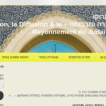
וקו
יהדות מרוקו עברה ותרבותה – usion & le
Rayonnement du Juda
ן-נון
ספרים ופרסומים
קטגוריות באתר
רשימת נושאים באתר
היר
הזן
ולק
כתו
דוא
אלק
זרח וממערב כרך ב'
»
סף יונון פנטון
הצטרפו ל