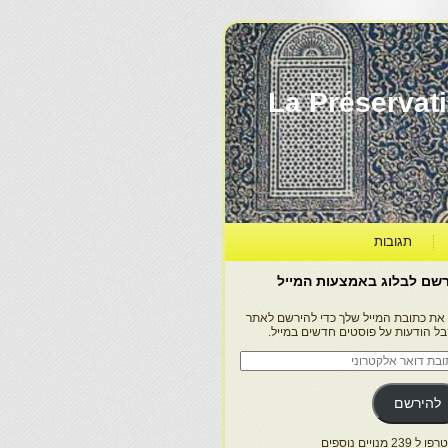
La Préservation, la Diff
תגובות
שם לבלוג באמצעות המייל
 את כתובת המייל שלך כדי להירשם לאתר
בל הודעות על פוסטים חדשים במייל.
בת
ר
טרוני
להירשם
 239 מנויים נוספים