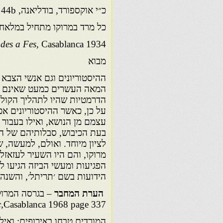
כ״י אוקספורד, בודליאנה, Heb.f. 24, fol. 44b
כל מרד במרוקו מתחיל במלאח 
es a Fes,
Casablanca 1934
מבוא
ההיסטוריונים וגם אנשי הצבא
המאה העשרים כמעט שאינם מ
הדרמטיות שהיו לתהליך הקולונ
על כן, כאשר ההיסטוריונים אכ
עצמם מן הנושא, ואילו בעבור 
בעת הכיבוש, סבלותיהם של הי
לציון מיוחד. ואולם, למעשה, 
מרוקו, והם היו השעיר לעזאז
הידועות בשם ׳תריתל׳, והשנה אנו מציינים 00
הערת המחבר
– בגרסה המרוקנית הרשמי
,
Casablanca 1968 page 337
המורדים טבחו באירופים; ואילו