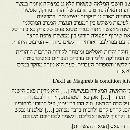
של המנוסה הפרועה של 12,000 תושבי המלאה שנשארו ללא גג במצוקה איומה במשך
וועות האלה נחרט בתודעה של יהדות מרוקו, ואפשר
מונית מארץ זו בעקבות עצמאותה. המדיניות
לעימות משולש בין המערב הנוצרי, המגרב המוסלמי
 שנה מאפשר ניתוח נעדר משוא פנים של פרק כאוב זה של
 את שיתוף הפעולה הזדוני בין ממשלת צרפת לחצר
זעם עמו לעבר אזרחיו החלשים ביותר – המיעוט היהודי.
), חוקר יהדות ואסלאם ומומחה לקורות התרבות היהודית
 המחלקה ללימודים ערביים ועבריים באוניברסיטת
ר ללשון והספרות העברית. כעת הוא מנהל מחקר במרכז
א אחד
 הראשה, המאירה בעשישה […] היא מדינת פאס הישנה
התעודה […] ואכן באה שמועתם, ויחרד לבבנו, ויתר
 על הרס מקדשנו, ועל הרג בני עמנו, ועל המורע לבחורינו.
יהם, להרע להם ולהכות בדבר מכיהם […] ומלפנינו נבקש
 ולהפוך לששון אבליכם, ולשמח לבבותיכם מיגונכם.
יהודי פאס [המאה העשירית],