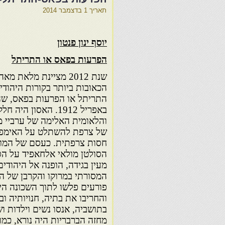
תאריך
1 בדצמבר 2014
יוסף ינון פנטון
הפרעות בפאס או התריתל
שנת 2012 מציינת מלאת
הכאובות ביותר בקורות היהוד
באפריל 1912. האסון 
והלאומית האלימה של ערביי מר
של צרפת להשתלט על האימפר
חסות צרפתית. כעסם של המו
הסולטן מולאי אלחאפיד על הס
מעין בגידה, הופנה אל היהודי
המסורתי במרוקו והקרבן של הז
פורעים פלשו לתוך השכונה היה
והחריבו את בתיה, חנויותיה וב
בתושביה, אנסו נשים וילדות ו
מחזה הברבריות היה נורא, כמו 