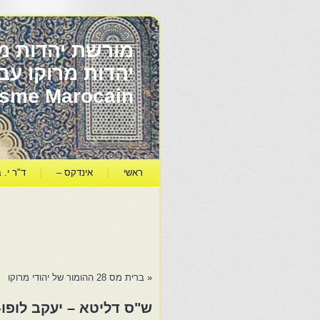
מורשת יהדות מר
ïsme Marocain
ראשי
אינדקס –
ד"ר י. ב
«
ברית מס 28 ההומור של יהודי מרוקו
ש"ס דליטא – יעקב לופו