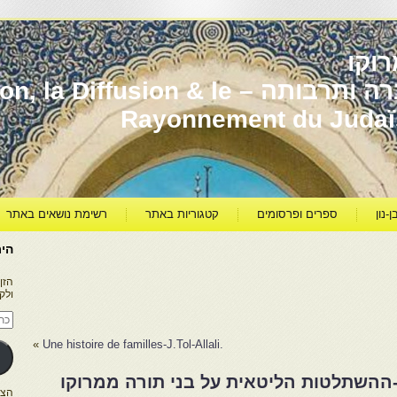
וקו
יהדות מרוקו עברה ותרבותה – usion & le
Rayonnement du Juda
ן-נון
ספרים ופרסומים
קטגוריות באתר
רשימת נושאים באתר
היר
הזן
ולק
כתו
דוא
אלק
»
.Une histoire de familles-J.Tol-Allali
-ההשתלטות הליטאית על בני תורה ממרוקו
הצטרפו ל