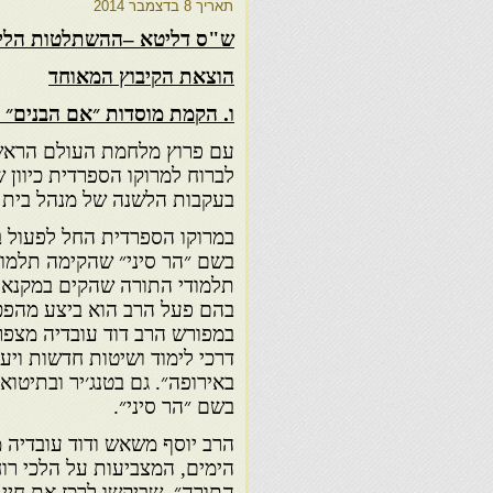
תאריך
8 בדצמבר 2014
ש"ס דליטא –ההשתלטות הליטאי
הוצאת הקיבוץ המאוחד
ו. הקמת מוסדות ״אם הבנים״ 
עם פרוץ מלחמת העולם הראשו
לברוח למרוקו הספרדית כיוון
בעקבות הלשנה של מנהל בית ה
במרוקו הספרדית החל לפעול ב
בשם ״הר סיני״ שהקימה תלמוד
תלמודי התורה שהקים במקנאס,
בהם פעל הרב הוא ביצע מהפכה
במפורש הרב דוד עובדיה מצפרו
דרכי לימוד ושיטות חדשות ויעי
באירופה״. גם בטנג׳יר ובתיטואן
בשם ״הר סיני״.
הרב יוסף משאש ודוד עובדיה 
הימים, המצביעות על הלכי רו
התורה״, שביקשו לרכז את חיי