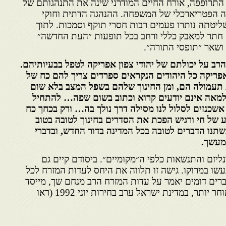
התרופפה, אורח החיים המודרני שינה את התנהגותם של
ה הפטריארכלי של המשפחה. ההנהגה הדתית וחוקי
ליטתה נותרו פעמים רבות חסרי תוקף וסמכות. לתוך
וא חתר למאבק כללי ורחב בכל תופעות ״העת החדשה״
 ושאר ״תופסי התורה״.
הרב על יכולתם של יהודי צפון אפריקה לטפל בבעיותיהם.
ת 1920 : בצפון אפריקה כל היהודים הנקראים ספרדים צריך להם כח של
 תעמולה הם, ומן החינוך שלהם בשפל המצב בלא שום
מאה אינם יודעים קרוא וכתוב בשום שפה… להתחיל
שכנזים לסלול לנו מסילה דרך נולך בה… ורק בכחך כח
ע של חי ורגיש הפכת את הסדרים בחינוך לטובה בטוב
תנו הדברים לטובה בכל המדינה בדור החדש, ובדברי
מעשך.
ליזם והתנשאות כלפי ה״מקומיים״. ביסודם קיים גם
ו במרוקו. גישה זו תלווה את היחס לעדות המזרח לכל
 ועד ימינו. דברים דומים יאמר על עדות המזרח הרב מנחם שך, מייסד
ש״ס, שבעים ושתיים שנים מאוחר יותר, במדינת ישראל ערב בחירות יוני 1992 (ראו