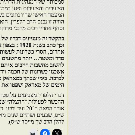
סמכותה של המנהיגות הדתית 
הצעירים והצעירות ופגע במבנ
המעמד האישי שהיו נתונים בש
הוויה זו נכנס הרב הלפרין. ה
וסחף אחריו רבים מרבני מרוקו
בהקשר זה מעניינים דבריו של 
וכך כתב בשנ
אחרים, חסרי כשרונות לעשות
סדר ומשטר… יותר מתשעים ל
לחשוב מחשבות חייבים איתם א
אשכנזי כשרונות של חכמה ויד
לברכה. בימי שבתך במאראק נש
הימים של מאראק ישפטו את 
דברי הלפרין מצביעים על פטרנ
ההכשר לפעולות ״ההצלה״ שנעש
אורך המאה ה־20
להלן הרב שך מייסד ש״ס).