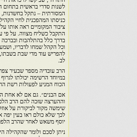
לשנות סדרי בראשית בתחום הח
המסורתית – נתקל בחשדנות, ב
כניסתו המהפכנית לחיי הקהילה
ציבור המקומיים ראה אותו על פ
התקבל כשליח מצווה. על פי עד
בדרך כלל בהתלהבות ובברכה ל
וכל הקהל שמחו לדבריו, ושמעו 
להפריש עוד מדי שבת בשבתו, י
לב.
הרב עובדיה מספר שבעיר צפרו
במיוחד הרשימה יכולתו לגרוף
הכוח המניע לפעולות רשת החי
אם הבנים״. גם אם לא אחת היו
וההערצה שזכה להם הרב הלפרי
שימשה מקור לביקורת על אוזלת
לכך שלא כולם ראו בעין יפה 
יוסף משאש לאחר שהרב הלפרי
ניתן לסכם ולומר שהקהילה היה