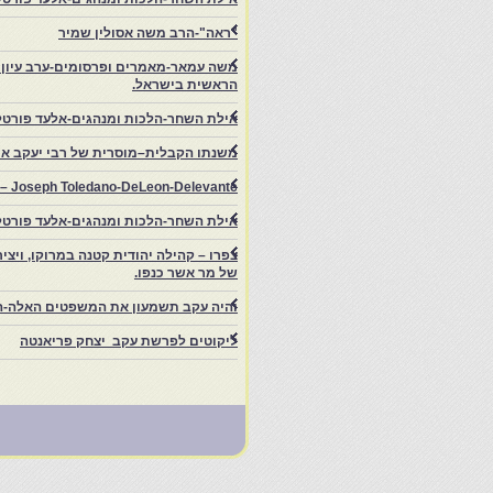
"ראה"-הרב משה אסולין שמיר
משה עמאר-מאמרים ופרסומים-ערב עיון ב
הראשית בישראל.
אילת השחר-הלכות ומנהגים-אלעד פורטל
משנתו הקבלית–מוסרית של רבי יעקב איפ
rs – Joseph Toledano-DeLeon-Delevante.
אילת השחר-הלכות ומנהגים-אלעד פורטל
של מר אשר כנפו.
והיה עקב תשמעון את המשפטים האלה-ה
ליקוטים לפרשת עקב יצחק פריאנטה