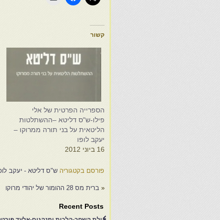
קשור
הספרייה הפרטית של אלי
ש
פילו-ש"ס דליטא –ההשתלטות
ל
הליטאית על בני תורה ממרוקו –
ב
יעקב לופו
3
16 ביוני 2012
פורסם בקטגוריה
ש"ס דליטא - יעקב לופ
«
ברית מס 28 ההומור של יהודי מרוקו
Recent Posts
אילת השחר-הלכות ומנהגים-אלעד פורטל-