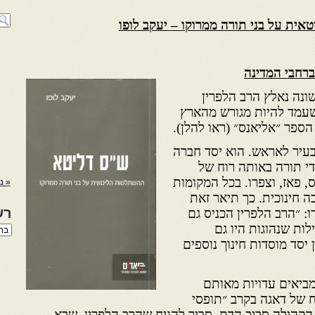
ת על בני תורה ממרוקו – יעקב לופו
ברחבי המדינה
נה נאלץ הרב הלפרין
 שעמד להיות מגורש מהארץ
ספר ״אליאנס״ (ראו להלן).
עיר לאראש. הוא יסד חברה
י תורה באותה רוח של
 פאז, וצפרו. בכל המקומות
« נ
 חינוכית. כך תיאר זאת
רש
: ״הרב הלפרין הכניס גם
לות שנהוגות היו גם
רשי
הנו
 יסד מוסדות חינוך נוספים
באת
מביאים עדויות מאותם
ח של דאגה בקרב ״תופסי
 הקהילה סביב הדת. סביר להניח שהרב הלפרין, שבא