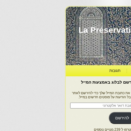
La Préservation, la Diff
תגובות
שם לבלוג באמצעות המייל
 את כתובת המייל שלך כדי להירשם לאתר
בל הודעות על פוסטים חדשים במייל.
בת
ר
טרוני
להירשם
 239 מנויים נוספים