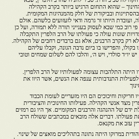
ינוך – שהוא התחום הרגיש ביותר בקרב הקהילה
הסתייגות ובביקורת של חלק מהמנהיגות המקומית.
, ועובדת היותו זר גרמה ודאי לזעזועים כלשהם. אולם
י רוב כמי שבא לעסוק בענייני תורה ללא תמורה, ועל כן
ויות שונות עולה כי פעולתו של הרב הלפרין התקבלה
א רק בקרב הרבנים, אלא גם ברבדים רחבים של הקהילה.
בקולו, והפרישו בו ביום נדבה הגונה, וקבלו עליהם
ש יו״ד סולדי, ויש ה׳, והלכו להם לשלום שמחים וטובי
 היתה התלהבות עצומה לפעולותיו של הרב הלפרין.
 לפעילות התנדבותית ענפה את הנשים, אשר היוו את
נוך
 חריקות וחיכוכים הם היו מזעריים לעומת הכבוד
ן מצד אנשי הקהילה. פעילותו החינוכית והציבורית
 ידם של ההנהגה והרבנים המקומיים. אך היו גם רמזים
את פעולתו. דברים אלה מובאים במכתבים ששולח הרב
ן עזב את מקנאס.
ודית במרוקו היתה נתונה בתהליכים מואצים של שינוי.