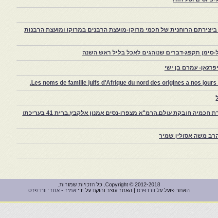
יצירתם הרוחנית של חכמי מרוקו-מועצת הרבנים במרוקו ומועצת הרבנות
-סימן תקפג-דברים שנוהגים לאכל בליל ראש השנה
רגאן- עמרם בן ישי
Les noms de famille juifs d'Afrique du nord des origines a nos jou
צפרו – קהילה יהודית קטנה במרוקו, ויצירת חכמיה חובקת עולם.הרמ"א מצפרו-נסים אמנון אלקבץ.ברית 41 בעריכתו
רב משה אסולין שמיר
Copyright © 2012-2018. כל הזכויות שמורות.
האתר פועל על
וורדפרס
| האתר עוצב והוקם על ידי
אמיר - אתרי וורדפרס