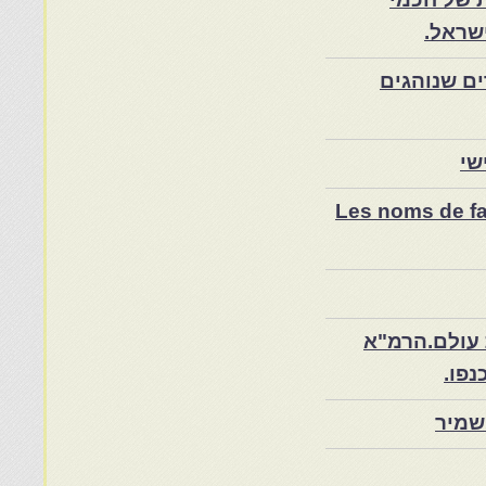
שראל.
ם שנוהגים
שי
Les noms de fam
 עולם.הרמ"א
שמיר