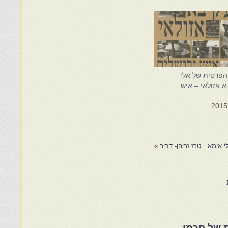
הפרטית של אלי
א אזולאי – איש
י אימא…טרז זריהן- דביר
»
 של חכמי