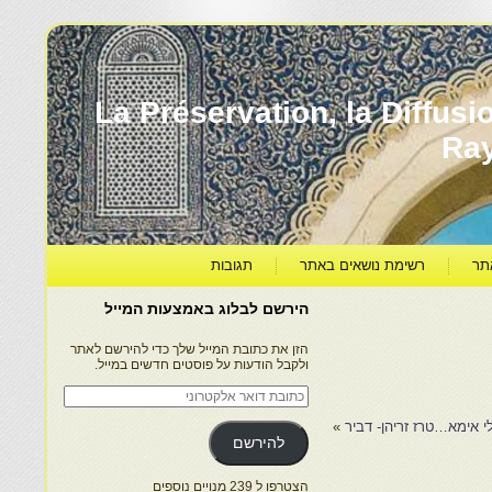
עברה ותרבותה – La Préservation, la Diffusion & le
Ra
תר
רשימת נושאים באתר
תגובות
הירשם לבלוג באמצעות המייל
הזן את כתובת המייל שלך כדי להירשם לאתר
ולקבל הודעות על פוסטים חדשים במייל.
כתובת
דואר
אלקטרוני
י אימא…טרז זריהן- דביר
»
להירשם
הצטרפו ל 239 מנויים נוספים