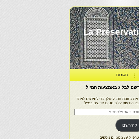
La Préservation, la Diff
תגובות
שם לבלוג באמצעות המייל
 את כתובת המייל שלך כדי להירשם לאתר
בל הודעות על פוסטים חדשים במייל.
בת
ר
טרוני
להירשם
 239 מנויים נוספים