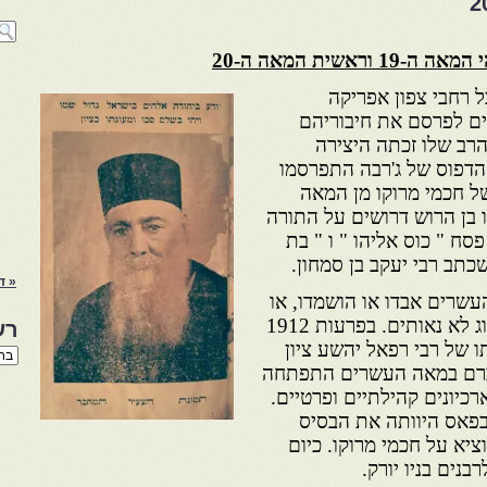
אשית המאה ה-20
 רחבי צפון אפריקה
ם לפרסם את חיבוריהם
רב שלו זכתה היצירה
מאה ה-19. בבתי הדפוס של ג'רבה התפרסמו
1970 ספרים של חכמי מרוקו מן המאה
ליהו בן הרוש דרושים על התורה
סח " כוס אליהו " ו " בת
שכתב רבי יעקב בן סמחון.
« ד
שרים אבדו או הושמדו, או
הושחתו בגלל תנאי שימור ומיזוג לא נאותים. בפרעות 1912
רש
 של רבי רפאל יהשע ציון
רשי
הנו
לה כ-2500 ספר. ברם במאה העשרים התפתחה
באת
כיונים קהילתיים ופרטיים.
 בפאס היוותה את הבסיס
וציא על חכמי מרוקו. כיום
נים בניו יורק.