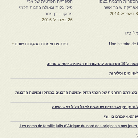
ספרות הרבנית בצפון
הספרייה הפרטית של אלי
פריקה-ש.בר-אשר
פילו-גלות וגאולה בהגות חכמי
 באפריל 2014
מרוקו – דן מנור
26 באפריל 2016
י פילו
פתגמים ואמרות ממקורות שונים
»
יוסף שיטרית.
פיוטים וסליחות
יצירתם הרוחנית של חכמי מרוקו-מועצת הרבנים במרוקו ומועצת הרבנות
-סימן תקפג-דברים שנוהגים לאכל בליל ראש השנה
רגאן- עמרם בן ישי
Les noms de famille juifs d'Afrique du nord des origines a nos jou