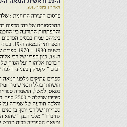
ה-19 וראשית המאה ה-20
תאריך
1 בינואר 2015
פרסום היצירה הרוחנית : שלהי המאה ה-19 ור
התבססותם של בתי הדפוס בכל
והתפתחות התודעה בין החכמי
בימיהם עמדו בבסיס הפרסום ה
הספרותית ב
בשנים 1930 – 
ה-19, כגון ספריו של רבי א
" ברכת אליהו " ועל הגדה של פ
רבים " לקסיקון בענייני הלכה 
ספרים עתיקים מלפני המאה הע
בפאס, למשל, הושמדה ספרייתו
סירירו שכל
והלכה תודעה של שמירה על אר
ספרייתו של רבי יוסף בן נאים
לחיבורו " מלכי רבנן " שהוא ה
נמצאת הספרייה בבית מדרש לרב