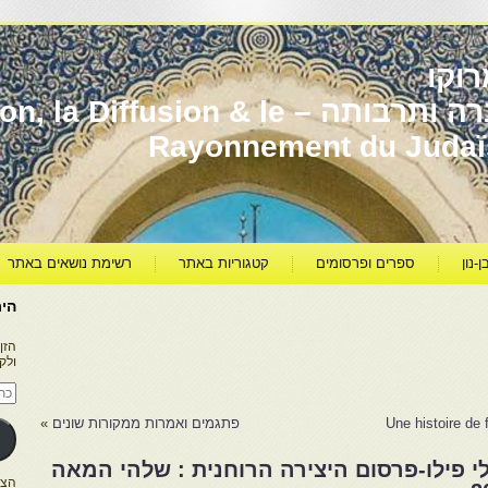
וקו
יהדות מרוקו עברה ותרבותה – usion & le
Rayonnement du Juda
ן-נון
ספרים ופרסומים
קטגוריות באתר
רשימת נושאים באתר
היר
הזן
ולק
כתו
דוא
אלק
פתגמים ואמרות ממקורות שונים
»
 פילו-פרסום היצירה הרוחנית : שלהי המאה
הצטרפו ל