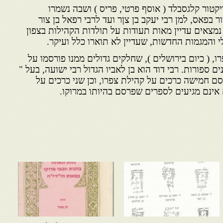
טור קלגסבלד ( אוסף פרטי, פריס ) ושבה נשמרו
 בפאס, למן רבי יעקב בן צןר ועד לרבי רפאל בן צור
-19. באוספים נמצאים עדיין מאות תעודות על תולדות הקהילות בצפון
י והמגמות החדשות, שעדיין לא תוארו כלל ועיקר.
, ( כיום בירושלים ), שחלקים גדולים ממנו פורסמו על
נים ספורות. רבי דוד הוא בן לאביו הגדול רבי ישועה, בעל "
סם חמישה כרכים על קהילת צפרו, וכן שני כרכים על
אינם מגיעים לספרים שפרסם בהיותו במרוקו.