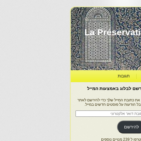
La Préservation, la Diff
תגובות
שם לבלוג באמצעות המייל
 את כתובת המייל שלך כדי להירשם לאתר
בל הודעות על פוסטים חדשים במייל.
בת
ר
טרוני
להירשם
 239 מנויים נוספים