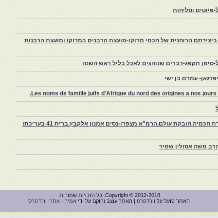
פיוטים וסליחות
יצירתם הרוחנית של חכמי מרוקו-מועצת הרבנים במרוקו ומועצת הרבנות
-סימן תקפג-דברים שנוהגים לאכל בליל ראש השנה
רגאן- עמרם בן ישי
Les noms de famille juifs d'Afrique du nord des origines a nos jou
צפרו – קהילה יהודית קטנה במרוקו, ויצירת חכמיה חובקת עולם.הרמ"א מצפרו-נסים אמנון אלקבץ.ברית 41 בעריכתו
רב משה אסולין שמיר
Copyright © 2012-2018. כל הזכויות שמורות.
האתר פועל על
וורדפרס
| האתר עוצב והוקם על ידי
אמיר - אתרי וורדפרס