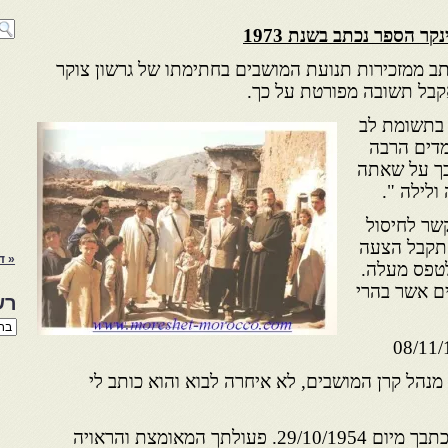
קר הספר נכתב בשנת 1973
תב ממזכירות תנועת המושבים בחתימתו של גרשון צוקר
שאקבל תשובה מפורטת על כך.
 בתשומת לב
מדים הרבה
בך על שאתה
ולילה ".
שר לחיסול
 תקבל הצעה
« ד
טפס מעלה.
ם אשר בהרי
רש
רשי
הנו
באת
מנהל קרן המושבים, לא איחרה לבוא והוא כותב לי
בהתעניינות רבה קראתי את מכתבך מיום 29/10/1954. פעולתך המאומצת והראויה