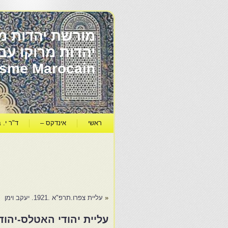
מורשת יהדות מר
ïsme Marocain
ראשי
אינדקס –
ד"ר י. ב
«
עליית צפרו.תרפ"א .1921. יעקב וימן
עליית יהודי האטלס-יהוד