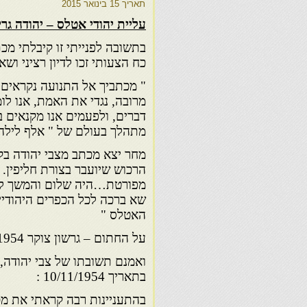
תאריך
15 בינואר 2015
עליית יהודי אטלס – יהודה גרינ
בתשובה לפנייתי זו קיבלתי מכ
כח הצעותי זכו לדיון רציני ו
" מכתביך אל התנועה נקראים
מרובה, נגדי את האמת, אנו לו
דברים, ולפעמים אנו מקנאים 
מתהלך בעולם של " אלף לילה 
מחר יצא מכתב מצבי יהודה בק
הרכוש שיועבר בצורת חליפין.
מפורטת…היה שלום והמשך ל
שא ברכה לכל הכפרים היהודיי
האטלס "
על החתום – גרשון צוקר 08/11/1954
ואמנם תשובתו של צבי יהודה, 
בתאריך 10/11/1954 :