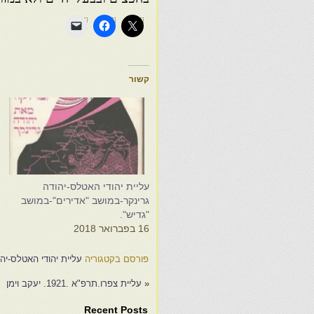
קשור
עליית יהודי האטלס-יהודה
ע
גרינקר-במושב "אדירים"-במושב
ג
"גדיש".
6
16 בפברואר 2018
פורסם בקטגוריה
עליית יהודי האטלס-יהו
«
עליית צפרו.תרפ"א .1921. יעקב וימן
Recent Posts