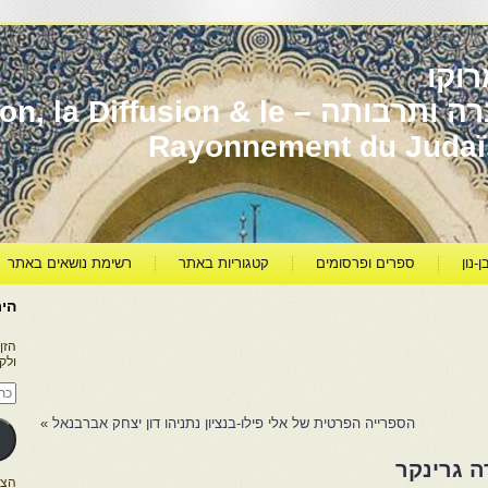
וקו
יהדות מרוקו עברה ותרבותה – usion & le
Rayonnement du Juda
ן-נון
ספרים ופרסומים
קטגוריות באתר
רשימת נושאים באתר
היר
הזן
ולק
כתו
דוא
אלק
הספרייה הפרטית של אלי פילו-בנציון נתניהו דון יצחק אברבנאל
»
ה גרינקר
הצטרפו ל