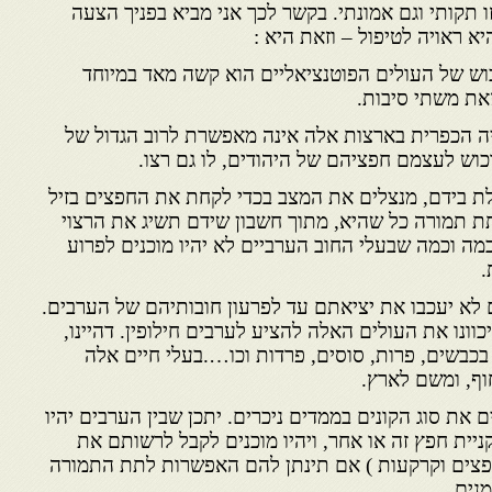
 תקותי וגם אמונתי. בקשר לכך אני מביא בפניך הצעה
א ראויה לטיפול – וזאת היא :
ש של העולים הפוטנציאליים הוא קשה מאד במיוחד
את משתי סיבות.
ייה הכפרית בארצות אלה אינה מאפשרת לרוב הגדול של
כוש לעצמם חפציהם של היהודים, לו גם רצו.
ולת בידם, מנצלים את המצב בכדי לקחת את החפצים בזיל
לתת תמורה כל שהיא, מתוך חשבון שידם תשיג את הרצוי
מה וכמה שבעלי החוב הערביים לא יהיו מוכנים לפרוע
.
ם לא יעכבו את יציאתם עד לפרעון חובותיהם של הערבים.
וונו את העולים האלה להציע לערבים חילופין. דהיינו,
בשים, פרות, סוסים, פרדות וכו….בעלי חיים אלה
ף, ומשם לארץ.
ים את סוג הקונים בממדים ניכרים. יתכן שבין הערבים יהיו
ניית חפץ זה או אחר, ויהיו מוכנים לקבל לרשותם את
חפצים וקרקעות ) אם תינתן להם האפשרות לתת התמורה
מנים.