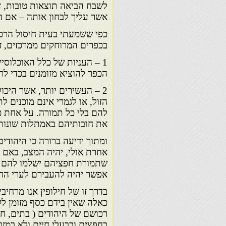
לשבח הביאה תוצאות טובות, זו
אשר עליך לבחון אותה – אם הי
כפי ששמעתי בעית חיסול הרכו
בכפרים המרוחקים ממרכזים, ז
1 – העניות של כלל האוכלוס
הכפר להוציא מזומנים בכדי לר
2 – העשירים יותר, אשר היכ
הזול, או לגמרי אינם מוכנים 
להם בלי כל תמורה. על אחת כ
את חובותיהם באמתלות שונות
ומתוך ידיעה ברורה כי היהודי
אחרת אולי, יהיה המצב, באם יכ
שתמורת חפציהם ישלמו להם בכ
אפשר יהיה להעבירם לערי החו
בדרך זו של חילופין אנו מרחיב
כאלה שאין בידם כסף מזומן לק
רכושם של היהודים ( בתים, 
בחפצים ובבעלי חיים ולא במזו