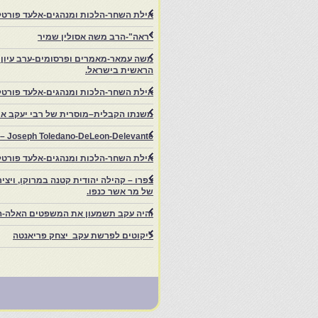
אילת השחר-הלכות ומנהגים-אלעד פורטל-
"ראה"-הרב משה אסולין שמיר
משה עמאר-מאמרים ופרסומים-ערב עיון ב
הראשית בישראל.
אילת השחר-הלכות ומנהגים-אלעד פורטל
משנתו הקבלית–מוסרית של רבי יעקב איפ
rs – Joseph Toledano-DeLeon-Delevante.
אילת השחר-הלכות ומנהגים-אלעד פורטל
של מר אשר כנפו.
והיה עקב תשמעון את המשפטים האלה-ה
ליקוטים לפרשת עקב יצחק פריאנטה