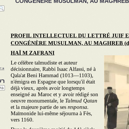
CONGÉNÈRE MUSULMAN, AU MAGHREB (du
PROFIL INTELLECTUEL DU LETTRÉ JUIF E
CONGÉNÈRE MUSULMAN, AU MAGHREB (d
HAÏ M ZAFRANI
Le célèbre talmudiste et auteur
décisionnaire, Rabbi Isaac Alfassi, né à
« ינ
Qala'at Beni Hammad (1013—1103),
רש
n'émigra en Espagne que lorsqu'il était
רשי
déjà vieux, après avoir longtemps
הנו
enseigné au Maroc et y avoir rédigé son
באת
oeuvre monumentale, le
Talmud Qatan
et la majeure partie de ses
responsa.
Maïmonide lui-même séjourna à Fès,
vers 1160.