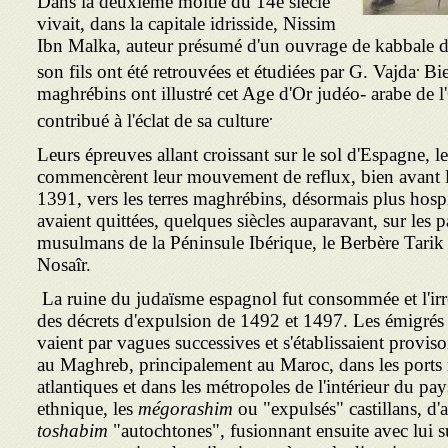
Dans la deuxième moitié du 14è siècle
vivait, dans la capitale idrisside, Nissim
Ibn Malka, auteur présumé d'un ouvrage de kabbale di
.
son fils ont été retrouvées et étudiées par G. Vajda
Bie
maghrébins ont illustré cet Age d'Or judéo- arabe de 
.
contribué à l'éclat de sa culture
Leurs épreuves allant croissant sur le sol d'Espagne, le
commencèrent leur mouvement de reflux, bien avant l
1391, vers les terres maghrébins, désormais plus hospit
avaient quittées, quelques siècles aupa­ravant, sur les
musulmans de la Péninsule Ibérique, le Berbère Tarik
Nosaîr.
La ruine du judaïsme espagnol fut consommée et l'irré
des décrets d'expulsion de 1492 et 1497. Les émigrés 
vaient par vagues successives et s'établissaient provis
au Maghreb, principalement au Maroc, dans les ports 
atlantiques et dans les métropoles de l'intérieur du pa
ethnique, les
mégorashim
ou "expulsés" castillans, d'a
toshabim
"autochtones", fusionnant ensuite avec lui sur