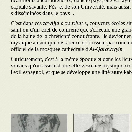
néanmoins à leur tutelle; et, dans le pays, elle va ray
capitale savante, Fès, et de son Université, mais aussi,
s
disséminées dans le pays .
C'est dans ces
zawijja-
s ou
ribat-
s, couvents-écoles s
saint ou d'un chef de confrérie que s'effectue une gran
de la haine de la chrétienté conqué­rante. Ils deviennen
mystique autant que de science et finissent par concu
officiel de la mosquée cathédrale d'
Al-Qarawiyyin.
Curieusement, c'est à la même époque et dans les lieux
voisins qu'on assiste à une effervescence mystique croi
l'exil espagnol, et que se développe une littérature ka