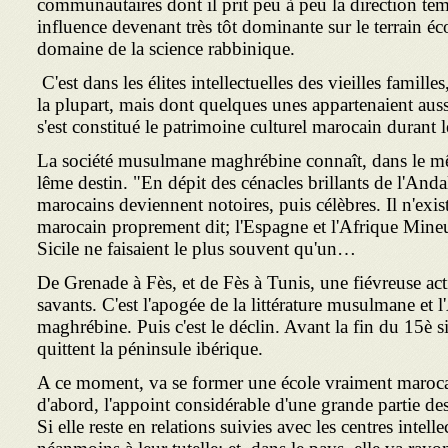
communautaires dont il prit peu à peu la direction temp
influence devenant très tôt dominante sur le terrain é
domaine de la science rabbinique.
C'est dans les élites intellectuelles des vieilles famille
la plupart, mais dont quelques unes appartenaient auss
s'est constitué le patrimoine culturel marocain durant l
La société musulmane maghrébine connaît, dans le m
lême destin. "En dépit des cénacles brillants de l'And
marocains deviennent notoires, puis célèbres. Il n'exis
marocain proprement dit; l'Espagne et l'Afrique Mineure
Sicile ne faisaient le plus sou­vent qu'un…
De Grenade à Fès, et de Fès à Tunis, une fiévreuse acti
savants. C'est l'apogée de la littérature musulmane et l
maghrébine. Puis c'est le déclin. Avant la fin du 15è s
quittent la péninsule ibérique.
A ce moment, va se former une école vraiment marocain
d'abord, l'appoint considérable d'une grande partie des
Si elle reste en relations suivies avec les centres intel­l