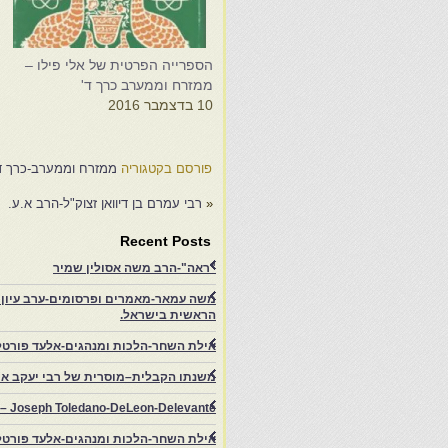
הספרייה הפרטית של אלי פילו –
מ
ממזרח וממערב כרך ד'
2
10 בדצמבר 2016
פורסם בקטגוריה
ממזרח וממערב-כרך ד
«
רבי עמרם בן דיוואן זצוק"ל-הרב א.ע.
Recent Posts
"ראה"-הרב משה אסולין שמיר
משה עמאר-מאמרים ופרסומים-ערב עיון ב
הראשית בישראל.
אילת השחר-הלכות ומנהגים-אלעד פורטל
משנתו הקבלית–מוסרית של רבי יעקב איפ
rs – Joseph Toledano-DeLeon-Delevante.
אילת השחר-הלכות ומנהגים-אלעד פורטל