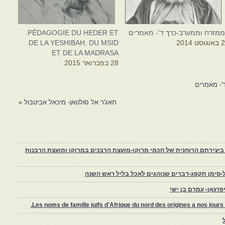
מזרח וממערב-כרך ד'- מאמרים
PÉDAGOGIE DU HEDER ET
 באוגוסט 2014
DE LA YESHIBAH, DU MSID
ET DE LA MADRASA
28 בפברואר 2015
'- מאמרים
תאג'ר אל סולטאן- מיכאל אביטבול
»
יצירתם הרוחנית של חכמי מרוקו-מועצת הרבנים במרוקו ומועצת הרבנות
-סימן תקפג-דברים שנוהגים לאכל בליל ראש השנה
רגאן- עמרם בן ישי
Les noms de famille juifs d'Afrique du nord des origines a nos jou