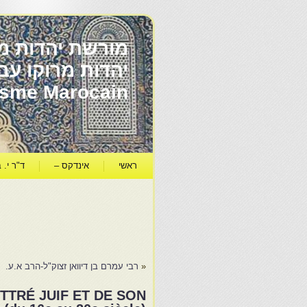
מורשת יהדות מר
ïsme Marocain
ראשי
אינדקס –
ד"ר י. ב
«
רבי עמרם בן דיוואן זצוק"ל-הרב א.ע.
TTRÉ JUIF ET DE SON