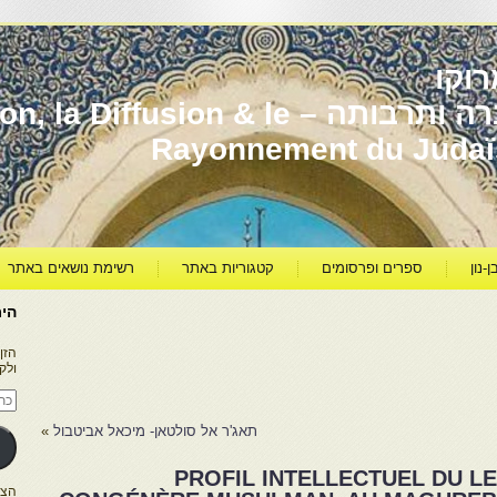
וקו
יהדות מרוקו עברה ותרבותה – usion & le
Rayonnement du Juda
ן-נון
ספרים ופרסומים
קטגוריות באתר
רשימת נושאים באתר
היר
הזן
ולק
כתו
דוא
אלק
תאג'ר אל סולטאן- מיכאל אביטבול
»
PROFIL INTELLECTUEL DU LE
הצטרפו ל