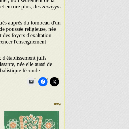
onner, non seulement de la
 et encore plus, des
zawiyya-
itués auprès du tombeau d'un
de poussée religieuse, née
t des foyers d'exaltation
rrencer l'enseignement
 d'établissement juifs
ssante, née elle aussi de
bbalistique féconde.
קשור