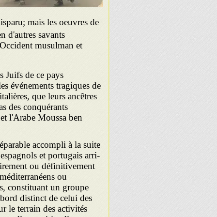
sparu; mais les oeuvres de
n d'autres savants
l'Occident musulman et
s Juifs de ce pays
es événe­ments tragiques de
alières, que leurs ancêtres
 pas des conquérants
 et l'Arabe Moussa ben
parable accompli à la suite
espagnols et portugais arri­
oirement ou défini­tivement
méditer­ranéens ou
ys, constituant un groupe
bord distinct de celui des
 le terrain des activités