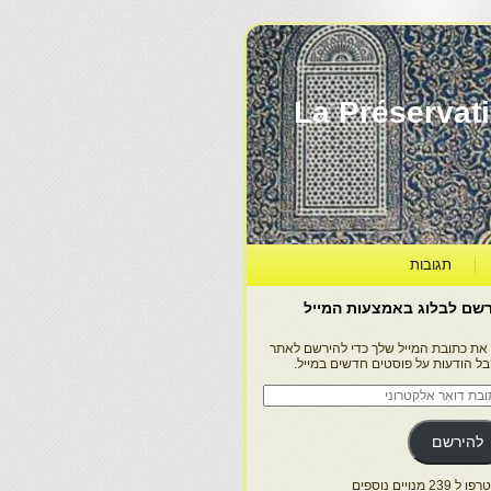
La Préservation, la Diff
תגובות
שם לבלוג באמצעות המייל
 את כתובת המייל שלך כדי להירשם לאתר
בל הודעות על פוסטים חדשים במייל.
בת
ר
טרוני
להירשם
 239 מנויים נוספים