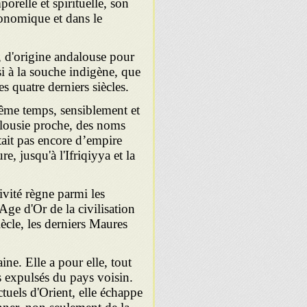
orelle et spirituelle, son
conomique et dans le
s, d'ori­gine andalouse pour
i à la souche indigène, que
es quatre derniers siècles.
ême temps, sensiblement et
a­lousie proche, des noms
tait pas encore d’empire
, jusqu'à l'Ifriqiyya et la
­vité règne parmi les
'Age d'Or de la civilisation
iècle, les derniers Maures
e. Elle a pour elle, tout
 expul­sés du pays voisin.
ectuels d'Orient, elle échappe