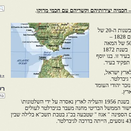
.
יוסף אמזלאג אדם אמיד, עלה בשנות ה-20 של
המאה ה-19 לירושלים. בנו חיים 1828 –
1916עבר לגור ביפו בשנות ה-50 של המאה
ה-50, היה סוחר מצליח, ומונה בשנת 1872
עיר זו. בנו יוסף
 תפקיד בעיר.
לארץ ישראל,
« פ
 גיברלטר.
תב מתיטואן בשנת 1834, נזכר יהודי העומד
רש
ארץ.
רשי
הנו
לאחר שמרוקו זכתה לעצמאות בשנת 1956 והעליה לארץ נאסרה על ידי השלטונות\
באת
ישור הממשל הבריטי מחנה מעבר בגיברלטר לעולים
ם הספינה " אגוז " שטבעה בכ"ג בטבת תשכ"א בלילה שבין