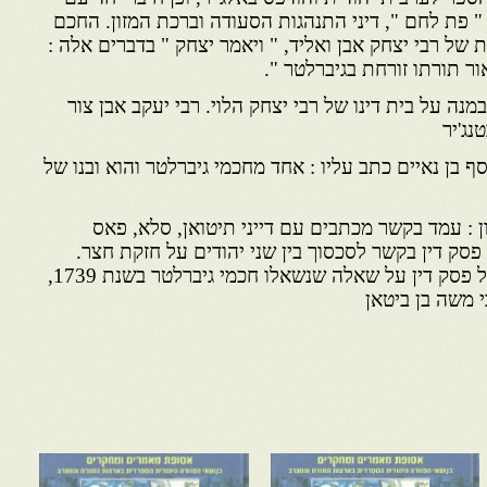
 פת לחם ", דיני התנהגות הסעודה וברכת המזון. החכם
של רבי יצחק אבן ואליד, " ויאמר יצחק " בדברים אלה :
ר תורתו זורחת בגיברלטר ".
מנה על בית דינו של רבי יצחק הלוי. רבי יעקב אבן צור
טנג'יר
סף בן נאיים כתב עליו : אחד מחכמי גיברלטר והוא ובנו של
ון : עמד בקשר מכתבים עם דייני תיטואן, סלא, פאס
ס, חתם בשנת 1730 על פסק דין בקשר לסכסוך בין שני יהודים על חזקת חצר.
יעקב אבן מלכא . הוא חתום על פסק דין על שאלה שנשאלו חכמי גיברלטר בשנת 1739,
י משה בן ביטאן