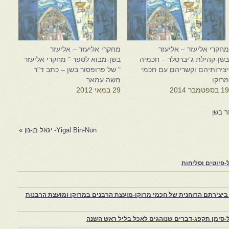
חקרי אליעזר – אליעזר
מחקרי אליעזר – אליעזר
שן-קהילת ג'יברטלר – חכמיה
בשן-מבוא לספר " מחקרי אליעזר
צירותיהם וקשריהם עם חכמי
" של פרופסור בשן – כתב ד"ר
רוקו.
משה עמאר
1 בספטמבר 2014
29 במאי 2012
ר בשן
Yigal Bin-Nun- יגאל בן-נון
»
פיוטים וסליחות
יצירתם הרוחנית של חכמי מרוקו-מועצת הרבנים במרוקו ומועצת הרבנות
-סימן תקפג-דברים שנוהגים לאכל בליל ראש השנה