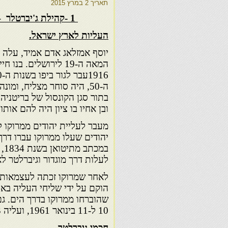
תאריך
2 במרץ 2015
1 -קהילת ג'יברטלר – חכמיה יצירותיהם וקשריהם עם חכמי מרוקו
העליות לארץ ישראל.
בתור סגן הקונסול של בריטניה ב
ובן אחיו בו ציון היה להם אותו
מעבר לעליית יהודים ממרוקו 
יהודים שעלו ממרוקו עברו דרך
במכ
לעלות דרך מוגדור וגיברלטר ל
הוקם על ידי שליחי העליה בא
שהוברחו ממרוקו בדרך הים. ג
10 ל-11 בינואר 1961, ועליה 43 נוסעים, הייתה בדרכה לגיברלטר.
חכמי גיברלטר.