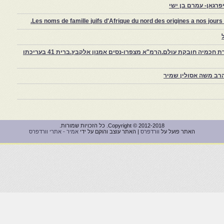
רגאן- עמרם בן ישי
Les noms de famille juifs d'Afrique du nord des origines a nos jou
צפרו – קהילה יהודית קטנה במרוקו, ויצירת חכמיה חובקת עולם.הרמ"א מצפרו-נסים אמנון אלקבץ.ברית 41 בעריכתו
רב משה אסולין שמיר
Copyright © 2012-2018. כל הזכויות שמורות.
האתר פועל על
וורדפרס
| האתר עוצב והוקם על ידי
אמיר - אתרי וורדפרס