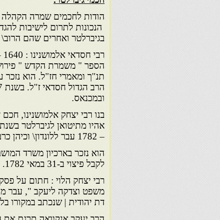
הודות לחכמים שמרה הקהלה ע
הנכונות לתרום לישיבות להגד
בגיברלטר ואחרים שהם הרוב\ ב
הספר " משמרת הקדש " פירוש ע
ובמכנאס.
בנו רבי יצחק אלמושנינו, חכם
– 1782 עבר ללונדון\ וכיהן כרב של קהל הפורטוגזים, ונפטר שם בשנת 1785.
לקבל פיצוי ב-31 במאי 1782.
דת יהודית | שנכתב במקורו בלאד
הרב יעקב אנקוואה תרגם את הס