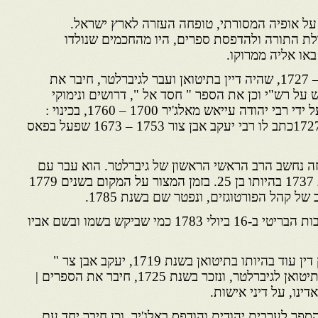
ל אופיה המסורתי, טופחה העזרה לארץ ישראל.
לת התורה ולהדפסת ספרים, היו מהחכמים שנולדו
או אליה ממרוקו.
רבי חסדאי אלמושנינו : 1640 – 1727, שהיה דיין בתיטואן ועבר לגיברלטר, חיבר את
ל רש"י וכן את הספר " חסד אל ", דרושים ונימוקי
תנ"ך ומאמרי חז"ל. הוא נזכר על ידי רבי יהודה עייאש מאלג'יר 1700 – 1760, בכינוי :
הרב הגדול חסדאי ז"ל. בשנת 1727כתב לו רבי יעקב אבן צור 1753 – 1673 שפעל בפאס
 זה נחשב הרב הראשי הראשון של גיברלטר. הוא עבר עם
אהיו מתיטואן לגיברלטר בשנת 1737 בהיותו בן 25. בזמן המצור על המקום בשנים 1779
הוא נזכר בארכיון משרד המושבות הבריטי ב-16 ביולי 1783 כמי שביקש בשמו ובשם אביו
רבי יצחק הלוי : חתום על פסק דין עוד בהיותו בתיטואן בשנת 1719, יעקב אבן צר "
משפט וצדקה ליעקב ", עבר מתיטואן לגיברלטר, ונזכר בשנת 1725, חיבר את הספרים |
ינו, על דיני אישות.
פר לערבית יהודית והודפס באלג'יר, וכן חיבר יחד עם