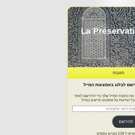
La Préservation, la Diff
תגובות
שם לבלוג באמצעות המייל
 את כתובת המייל שלך כדי להירשם לאתר
בל הודעות על פוסטים חדשים במייל.
בת
ר
טרוני
להירשם
 239 מנויים נוספים