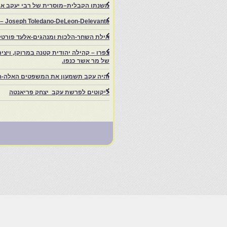
משנתו הקבלית–מוסרית של רבי יעקב איפ
rs – Joseph Toledano-DeLeon-Delevante.
אילת השחר-הלכות ומנהגים-אלעד פורטל
של מר אשר כנפו.
והיה עקב תשמעון את המשפטים האלה-ה
ליקוטים לפרשת עקב יצחק פריאנטה