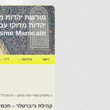
מורשת יהדות מר
ïsme Marocain
ראשי
אינדקס –
ד"ר י. ב
«
סיפורים מחיי יהודי מרוקו – ח.דהן ז"ל
קהילת ג'יברטלר – חכמי