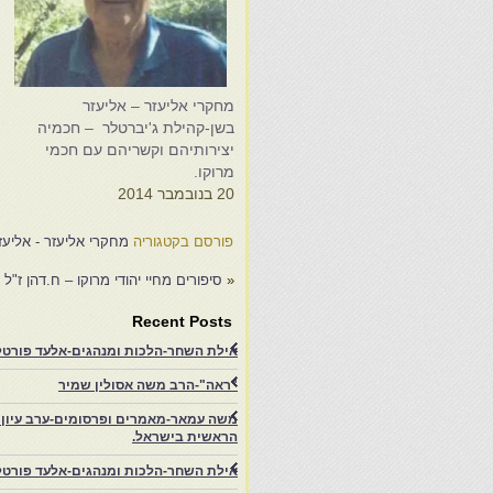
מחקרי אליעזר – אליעזר
מ
בשן-קהילת ג'יברטלר – חכמיה
ב
יצירותיהם וקשריהם עם חכמי
י
מרוקו.
מ
20 בנובמבר 2014
9
פורסם בקטגוריה
מחקרי אליעזר - אליעז
«
סיפורים מחיי יהודי מרוקו – ח.דהן ז"ל
Recent Posts
אילת השחר-הלכות ומנהגים-אלעד פורטל-
"ראה"-הרב משה אסולין שמיר
משה עמאר-מאמרים ופרסומים-ערב עיון ב
הראשית בישראל.
אילת השחר-הלכות ומנהגים-אלעד פורטל