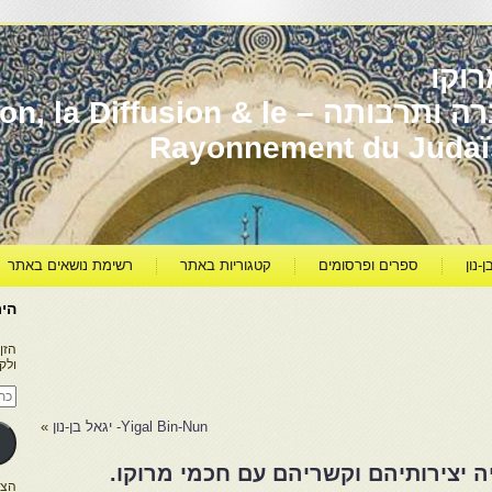
וקו
יהדות מרוקו עברה ותרבותה – usion & le
Rayonnement du Juda
ן-נון
ספרים ופרסומים
קטגוריות באתר
רשימת נושאים באתר
היר
הזן
ולק
כתו
דוא
אלק
Yigal Bin-Nun- יגאל בן-נון
»
ה יצירותיהם וקשריהם עם חכמי מרוקו.
הצטרפו ל