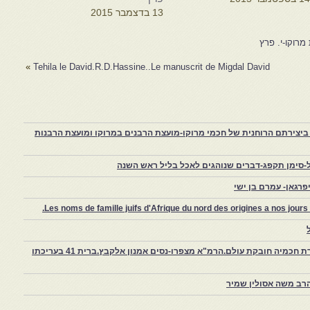
13 בדצמבר 2015
רוקו-י. פרץ
»
Tehila le David.R.D.Hassine..Le manuscrit de Migdal David
יצירתם הרוחנית של חכמי מרוקו-מועצת הרבנים במרוקו ומועצת הרבנות
-סימן תקפג-דברים שנוהגים לאכל בליל ראש השנה
רגאן- עמרם בן ישי
Les noms de famille juifs d'Afrique du nord des origines a nos jou
צפרו – קהילה יהודית קטנה במרוקו, ויצירת חכמיה חובקת עולם.הרמ"א מצפרו-נסים אמנון אלקבץ.ברית 41 בעריכתו
רב משה אסולין שמיר