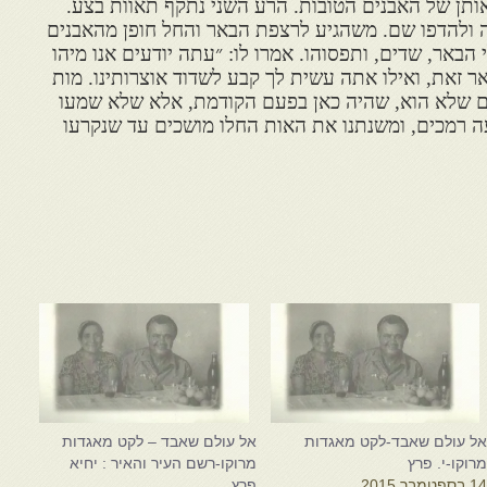
תן של האבנים הטובות. הרע השני נתקף תאוות בצע.
 ולהדפו שם. משהגיע לרצפת הבאר והחל חופן מהאבנים
 הבאר, שדים, ותפסוהו. אמרו לו: ״עתה יודעים אנו מיהו
אר זאת, ואילו אתה עשית לך קבע לשדוד אוצרותינו. מות
ם שלא הוא, שהיה כאן בפעם הקודמת, אלא שלא שמעו
בעה רמכים, ומשנתנו את האות החלו מושכים עד שנקרעו
ל עולם שאבד-לקט מאגדות
אל עולם שאבד – לקט מאגדות
רוקו-י. פרץ
מרוקו-רשם העיר והאיר : יחיא
1 בספטמבר 2015
פרץ