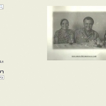
« מ
רש
רשי
הנו
באת