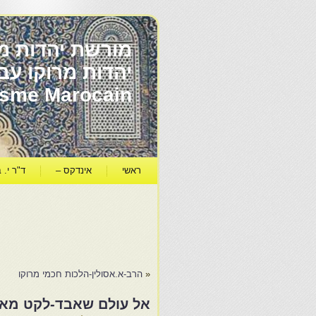
מורשת יהדות מר
ïsme Marocain
ראשי
אינדקס –
ד"ר י. ב
«
הרב-א.אסולין-הלכות חכמי מרוקו
אל עולם שאבד-לקט מאגד