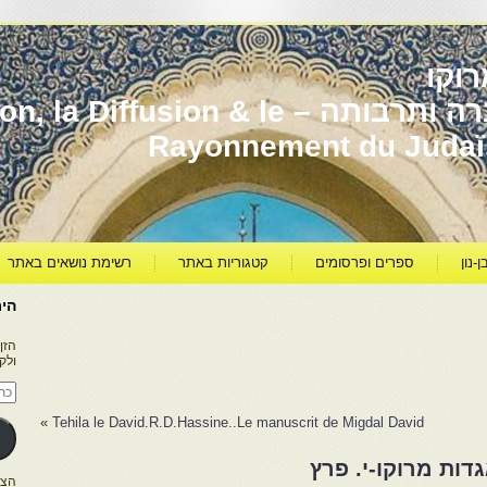
וקו
יהדות מרוקו עברה ותרבותה – usion & le
Rayonnement du Juda
ן-נון
ספרים ופרסומים
קטגוריות באתר
רשימת נושאים באתר
היר
הזן
ולק
כתו
דוא
אלק
»
Tehila le David.R.D.Hassine..Le manuscrit de Migdal David
ות מרוקו-י. פרץ
הצטרפו ל