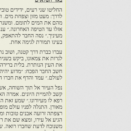
החליטו שני רעים, ידידים טוב
לדרך: מעט מזון וצפחת מים. 
מהם את המים לתומם. ומשנתקף
אזלו עד הטיפה האחרונה.״ ענה
מעיניך.״ נסה החבר להתאפק,
בעינו תמורת לגימה אחת.
עברו כברת דרך קטנה, ושוב נ
לגרות את צמאונו, ביקש בשנית
את העין הנותרת. בלית ברירה,
חשב החבר הפכח: ״מדוע יהיה ע
לעולם.״ עמד והדף את חברו ה
נפל העיור אל תוך השוחה, אשר
קשב להמיית היונים. אמרה הא
רפא לו מעיורונו.״ שמע זאת הע
מאורן. התגלה לפניו עולם מו
רצפתה זרועה אבנים טובות ומר
הגיע אל עירו, ומצא שם את רע
משנוכח לדעת שחברו רואה. שאל