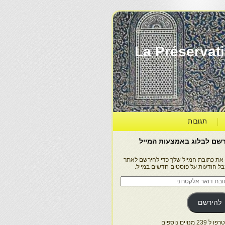
La Préservation, la Diff
תגובות
שם לבלוג באמצעות המייל
 את כתובת המייל שלך כדי להירשם לאתר
בל הודעות על פוסטים חדשים במייל.
בת
ר
טרוני
להירשם
 239 מנויים נוספים