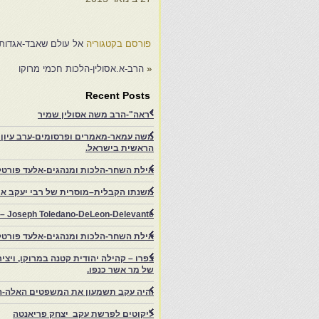
פורסם בקטגוריה
אל עולם שאבד-אגדות מ
«
הרב-א.אסולין-הלכות חכמי מרוקו
Recent Posts
"ראה"-הרב משה אסולין שמיר
משה עמאר-מאמרים ופרסומים-ערב עיון ב
הראשית בישראל.
אילת השחר-הלכות ומנהגים-אלעד פורטל
משנתו הקבלית–מוסרית של רבי יעקב איפ
rs – Joseph Toledano-DeLeon-Delevante.
אילת השחר-הלכות ומנהגים-אלעד פורטל
של מר אשר כנפו.
והיה עקב תשמעון את המשפטים האלה-ה
ליקוטים לפרשת עקב יצחק פריאנטה