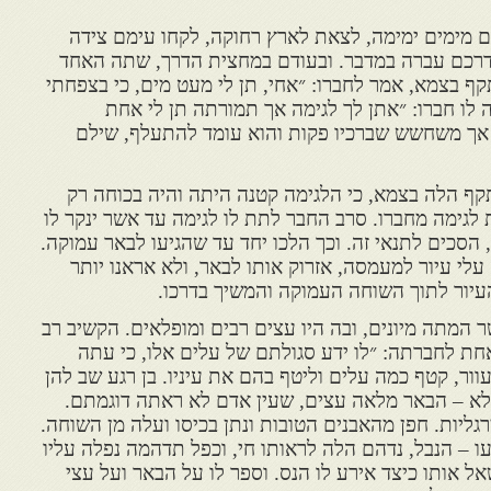
ים מימים ימימה, לצאת לארץ רחוקה, לקחו עימם צידה
ודרכם עברה במדבר. ובעודם במחצית הדרך, שתה האחד
 בצמא, אמר לחברו: ״אחי, תן לי מעט מים, כי בצפחתי
 לו חברו: ״אתן לך לגימה אך תמורתה תן לי אחת
 אך משחשש שברכיו פקות והוא עומד להתעלף, שילם
תקף הלה בצמא, כי הלגימה קטנה היתה והיה בכוחה רק
 לגימה מחברו. סרב החבר לתת לו לגימה עד אשר ינקר לו
 הסכים לתנאי זה. וכך הלכו יחד עד שהגיעו לבאר עמוקה.
לי עיור למעמסה, אזרוק אותו לבאר, ולא אראנו יותר
עיור לתוך השוחה העמוקה והמשיך בדרכו.
 המתה מיונים, ובה היו עצים רבים ומופלאים. הקשיב רב
חת לחברתה: ״לו ידע סגולתם של עלים אלו, כי עתה
וור, קטף כמה עלים וליטף בהם את עיניו. בן רגע שב להן
פלא – הבאר מלאה עצים, שעין אדם לא ראתה דוגמתם.
גליות. חפן מהאבנים הטובות ונתן בכיסו ועלה מן השוחה.
ו – הנבל, נדהם הלה לראותו חי, וכפל תדהמה נפלה עליו
 אותו כיצד אירע לו הנס. וספר לו על הבאר ועל עצי