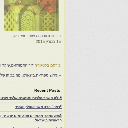
דור התמורה-מ.שוקד וש. דשן
ג
15 במרץ 2015
ב
8
פורסם בקטגוריה
דור התמורה-מ.שוקד וש
«
גירוש ספרד-ח.ביינארט..מה בכוחו של 
Recent Posts
אילת השחר-הלכות ומנהגים-אלעד פורטל-
"ראה"-הרב משה אסולין שמיר
משה עמאר-מאמרים ופרסומים-ערב עיון ב
הראשית בישראל.