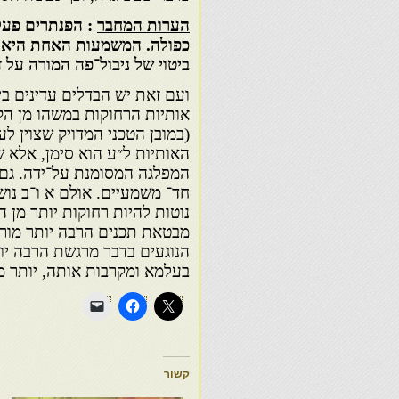
הערות המחבר
: הפנתרים פעל
כפולה. המשמעות האחת היא פו
ביטוי של ניבול־פה המורה על ז
ועם זאת יש הבדלים עדינים בי
אותיות הרחוקות במשהו מן הקו
(במובן הטכני המדויק שצוין לע
האותיות ל״ע הוא סימן, אלא שכ
המפלגה המסומנת על־ידה. גם 
חד־ משמעיים. אולם א ו־ב נושא
נוטות להיות רחוקות יותר מן 
מבטאת תכנים הרבה יותר מורכ
הנוגעים בדבר מרגשת הרבה יות
בעלמא ומקרבות אותה, יותר מ
קשור