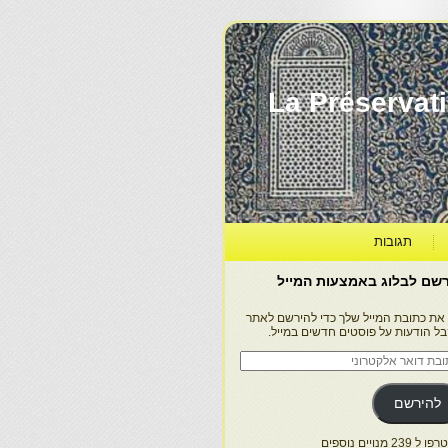
La Préservation, la Diff
תגובות
שם לבלוג באמצעות המייל
 את כתובת המייל שלך כדי להירשם לאתר
בל הודעות על פוסטים חדשים במייל.
בת
ר
טרוני
להירשם
 239 מנויים נוספים