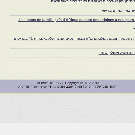
-סימן תקפג-דברים שנוהגים לאכל בליל ראש השנה
רגאן- עמרם בן ישי
Les noms de famille juifs d'Afrique du nord des origines a nos jou
צפרו – קהילה יהודית קטנה במרוקו, ויצירת חכמיה חובקת עולם.הרמ"א מצפרו-נסים אמנון אלקבץ.ברית 41 בעריכתו
רב משה אסולין שמיר
Copyright © 2012-2018. כל הזכויות שמורות.
האתר פועל על
וורדפרס
| האתר עוצב והוקם על ידי
אמיר - אתרי וורדפרס