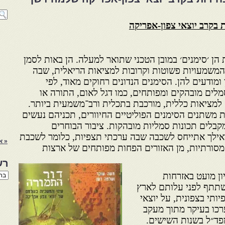
ת בקרב יוצאי צפון-אפריקה
הן ׳סימנים׳ במובן הטכני שתואר למעלה. הן באות לסמן
 המשמעויות פשוטות וקרובות למציאות הריאלית, שבה
ומודעים להן. הסימנים הנדונים רחוקים מאוד, לפי
מלים מובהקים ומפותחים, כמו דגל לאום, התורה או
 למציאות כללית, מורכבת בתכלית ורב־משמעית ביותר.
ת משתנים הסימנים הפוליטיים החיוורים, תכניהם נעשים
מקבלים תכונות סמליות מובהקות. ציבור הבוחרים
 ואילך אתייחס לשכבה שבה ערכתי תצפיות, כלומר לשכבת
« א
 מסורתיות, מן האזורים הפחות מפותחים של ארצות
רש
רשי
ון מועט באזרחות
הנו
שתתף לפני עלותם לארץ
באת
תי בצפונית, על יוצאי
ערכו בעיקר מתוך מעקב
ד״ל בשנות השישים.