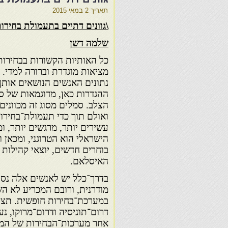
תאריך
2 במאי 2015
\גוונים דתיים בתעמולת בחירו
שלמה דשן
כל האותיות הקשורות בבחירות 
מציאות מוגדרת וברורה למדי.
נתונים האנשים הנושאים אותן 
ההגדרות כאן, מדוגמאות של ס
הצלב. סמלים מסוג זה מכוונים
ואולם תוך כדי תעמולת־בחירו
עשירים יותר, מרגשים יותר, ו
הישראלי הוא הטרוגני, ומכאן
בוחרים חדשים, יוצאי קהילות
האיסלאם.
בדרך־כלל יש לאנשים אלה נסי
מודרנית, ורובם המכריע לא ה
במערכת־בחירות חופשית. תצפיו
דרום־תוניסיה ודרום־מרוקו, נ
אחר מערכות־הבחירות של המפ