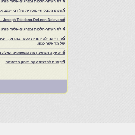
אילת השחר-הלכות ומנהגים-אלעד פורטל
משנתו הקבלית–מוסרית של רבי יעקב איפ
rs – Joseph Toledano-DeLeon-Delevante.
אילת השחר-הלכות ומנהגים-אלעד פורטל
של מר אשר כנפו.
והיה עקב תשמעון את המשפטים האלה-ה
ליקוטים לפרשת עקב יצחק פריאנטה