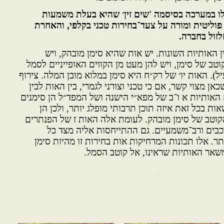
ו במערכה בסיסמה 'שים זין׳ שהיא בעלת משמעות
ליטית ומורה על צעד־בחירות טכני בקלפי, והאחרת
לזול בחברה.
ן האותיות השונות. יש אות שהיא סימן מובהק, ויש
טב של סימן, ויש להן מעט מן הקווים האופייניים לסמל
יל). האות יו׳ של רק״ח היא סימן במלוא מובן המלה. צירוף
אן מצוי קשר, אם כי טכני וצורני לגמרי, בין האות לבין
האותיות א ו־ב של מפא״י הישנה ושל המפד״ל הן סימנים
ות בכל זאת איזה תוכן תרבותי מופלג יותר, ולכן הן
הקוטב של סימן מובהק. לעומת אלה האות ז של הפנתרים
בים ורב־משמעיים. גם ההתייחסות אליה מצד כל
ר. אלו תכונות המרחיקות אות בחירות זו מהיות סימן
שאר האותיות שראינו, אל קוטב הסמל.