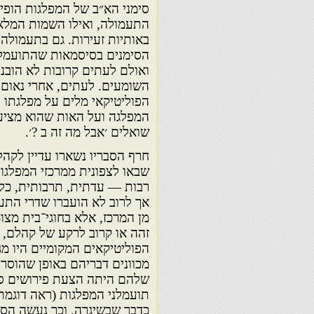
סימני הא״ב של המפלגות הופי
התעמולה, ואילו השמות המלאי
באותיות זעירות. גם בתעמולה
הסימנים בסיסמאות שהתועמלנ
ואולם לעתים קרובות לא הובנו
השומעים. לעתים, אחרי נאום 
הפוליטיקאי מלים על מפלגתו 
המפלגה ועל האות שהוא מציע 
שואלים ׳אבל מה זה ב ?׳.
חרף הסבריו נשארו עדיין לקה
שבאו לצפונית ממרכזי המפלגות
רבות — עדתית, תרבותית, כלכ
אך לרוב לא הועברו שדרי התעמ
מן המרכז, אלא בחוגי־בית מצו
זהה או קרוב לרקע של קהלם, ו
הפוליטיקאים המקומיים היו מג
מכוונים דבריהם באופן שהוסר
שלהם היתה הצעת פירושים סמל
תועמלני המפלגות (ראה דוגמת
כדבר שבשיגרה, וכך נעשה הסימ