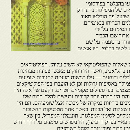
עו בהבלטה בפירסומי
ם של המפלגות ניתנו רק
 שבעל־פה הובלטו מאוד
ים הפריחו בנאומיהם.
 הסימנים על־ידי
ארוך שבו הכביר
וחזר בהטעמה על שם
לשים בקלפי, היו אנשים
ל שאלות שהפוליטיקאי לא השיב עליהן. הפוליטיקאים
 בתל־אביב, ואשר היו רחוקים מאנשי צפונית מבחינות
לית ורוחנית — גילו רגישות מועטת לתגובות שומעים.
ולה באסיפות גדולות וכן לא הועברו בפי הפוליטיקאים
מצמים ובפי פעילים מקומיים זוטרים. רקעם של אלה היה
הם היו הרבה יותר קרובים ורגישים להלך־הרוח שלו.
יבים בזריזות במקרה של מבוכה אצל שומעיהם. הם היו
ו שאלות ואי־הבנות, כאשר אחת הטכניקות החשובות
יים לסימני המפלגות. תועמלני המפד״ל, בין שאר
 פא״י בפרק הרביעי), היו מפרשים סימנים על דרך הדרש
ן קרוב ומובן יותר לקהל השומעים.