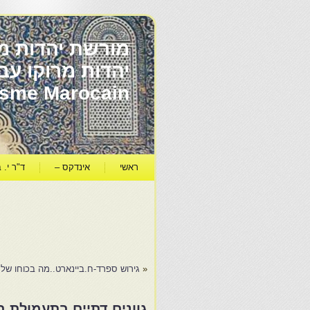
מורשת יהדות מר
ïsme Marocain
ראשי
אינדקס –
ד"ר י. ב
«
גירוש ספרד-ח.ביינארט..מה בכוחו של 
גוונים דתיים בתעמולת 