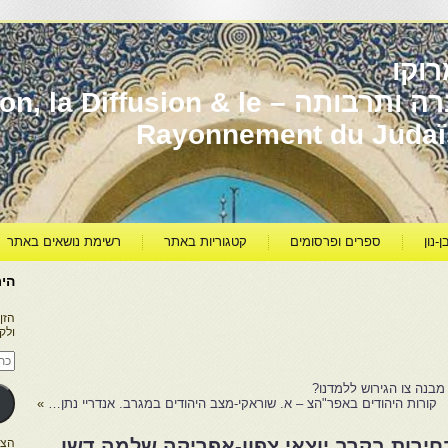
וקו
יהדות מרוקו עברה ותרבותה – usion & le
Rayonnement du Juda
ן-נון
ספרים ופרסומים
קטגוריות באתר
רשימת נושאים באתר
היר
הזן
ולק
כתו
דוא
אלק
מבנה צו הגירוש ללמדנו?
קורות היהודים באפר"הצ – א. שוראקי-מצב היהודים במגרב. אנדריי נתן…
»
בחירות בקרב יוצאי צפון-אפריקה שלמה דשן
הצטרפו ל